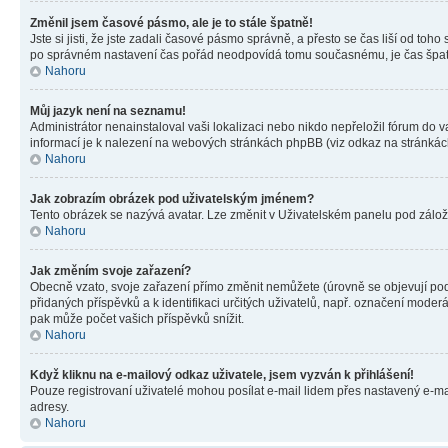
Změnil jsem časové pásmo, ale je to stále špatně!
Jste si jisti, že jste zadali časové pásmo správně, a přesto se čas liší od 
po správném nastavení čas pořád neodpovídá tomu současnému, je čas špatn
Nahoru
Můj jazyk není na seznamu!
Administrátor nenainstaloval vaši lokalizaci nebo nikdo nepřeložil fórum do 
informací je k nalezení na webových stránkách phpBB (viz odkaz na stránkách
Nahoru
Jak zobrazím obrázek pod uživatelským jménem?
Tento obrázek se nazývá avatar. Lze změnit v Uživatelském panelu pod záložko
Nahoru
Jak změním svoje zařazení?
Obecně vzato, svoje zařazení přímo změnit nemůžete (úrovně se objevují pod
přidaných příspěvků a k identifikaci určitých uživatelů, např. označení mode
pak může počet vašich příspěvků snížit.
Nahoru
Když kliknu na e-mailový odkaz uživatele, jsem vyzván k přihlášení!
Pouze registrovaní uživatelé mohou posílat e-mail lidem přes nastavený e-mai
adresy.
Nahoru