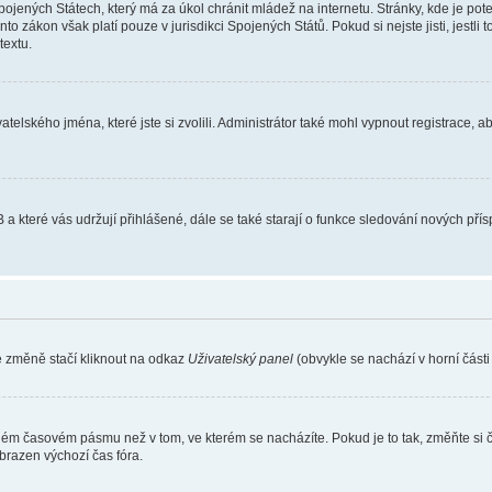
ojených Státech, který má za úkol chránit mládež na internetu. Stránky, kde je po
nto zákon však platí pouze v jurisdikci Spojených Států. Pokud si nejste jisti, jestl
extu.
atelského jména, které jste si zvolili. Administrátor také mohl vypnout registrace, 
 a které vás udržují přihlášené, dále se také starají o funkce sledování nových př
e změně stačí kliknout na odkaz
Uživatelský panel
(obvykle se nachází v horní část
iném časovém pásmu než v tom, ve kterém se nacházíte. Pokud je to tak, změňte si 
brazen výchozí čas fóra.