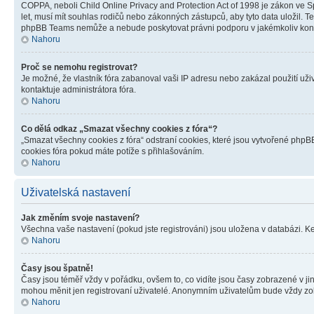
COPPA, neboli Child Online Privacy and Protection Act of 1998 je zákon ve Sp
let, musí mít souhlas rodičů nebo zákonných zástupců, aby tyto data uložil. Te
phpBB Teams nemůže a nebude poskytovat právni podporu v jakémkoliv kont
Nahoru
Proč se nemohu registrovat?
Je možné, že vlastník fóra zabanoval vaši IP adresu nebo zakázal použití uživ
kontaktuje administrátora fóra.
Nahoru
Co dělá odkaz „Smazat všechny cookies z fóra“?
„Smazat všechny cookies z fóra“ odstraní cookies, které jsou vytvořené phpBB
cookies fóra pokud máte potíže s přihlašováním.
Nahoru
Uživatelská nastavení
Jak změním svoje nastavení?
Všechna vaše nastavení (pokud jste registrováni) jsou uložena v databázi. K
Nahoru
Časy jsou špatně!
Časy jsou téměř vždy v pořádku, ovšem to, co vidíte jsou časy zobrazené v j
mohou měnit jen registrovaní uživatelé. Anonymním uživatelům bude vždy zo
Nahoru