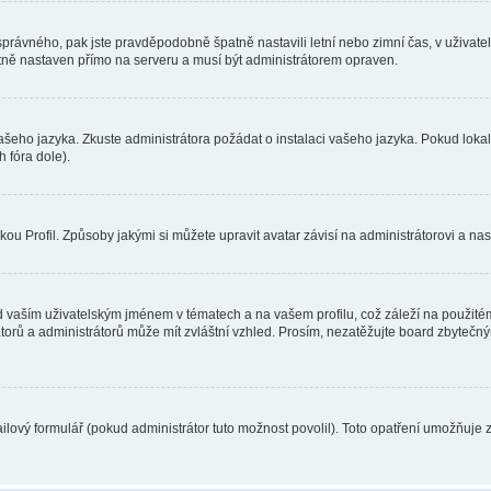
toho správného, pak jste pravděpodobně špatně nastavili letní nebo zimní čas, v už
ě nastaven přímo na serveru a musí být administrátorem opraven.
vašeho jazyka. Zkuste administrátora požádat o instalaci vašeho jazyka. Pokud loka
 fóra dole).
u Profil. Způsoby jakými si můžete upravit avatar závisí na administrátorovi a na
 vaším uživatelským jménem v tématech a na vašem profilu, což záleží na použitém
rátorů a administrátorů může mít zvláštní vzhled. Prosím, nezatěžujte board zbytečn
lový formulář (pokud administrátor tuto možnost povolil). Toto opatření umožňuje 