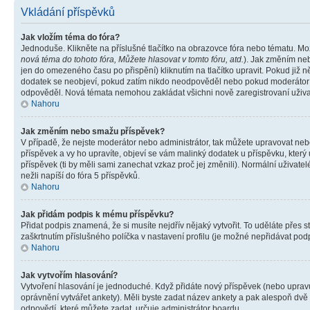
Vkládání příspěvků
Jak vložím téma do fóra?
Jednoduše. Klikněte na příslušné tlačítko na obrazovce fóra nebo tématu. Mo
nová téma do tohoto fóra, Můžete hlasovat v tomto fóru, atd.
). Jak změním neb
jen do omezeného času po přispění) kliknutím na tlačítko upravit. Pokud již n
dodatek se neobjeví, pokud zatím nikdo neodpověděl nebo pokud moderátor či 
odpověděl. Nová témata nemohou zakládat všichni nově zaregistrovaní uživate
Nahoru
Jak změním nebo smažu příspěvek?
V případě, že nejste moderátor nebo administrátor, tak můžete upravovat neb
příspěvek a vy ho upravíte, objeví se vám malinký dodatek u příspěvku, který
příspěvek (ti by měli sami zanechat vzkaz proč jej změnili). Normální uživa
nežli napíší do fóra 5 příspěvků.
Nahoru
Jak přidám podpis k mému příspěvku?
Přidat podpis znamená, že si musíte nejdřív nějaký vytvořit. To uděláte přes 
zaškrtnutím příslušného políčka v nastavení profilu (je možné nepřidávat po
Nahoru
Jak vytvořím hlasování?
Vytvoření hlasování je jednoduché. Když přidáte nový příspěvek (nebo upravuj
oprávnění vytvářet ankety). Měli byste zadat název ankety a pak alespoň dv
odpovědí, které můžete zadat, určuje administrátor boardu.