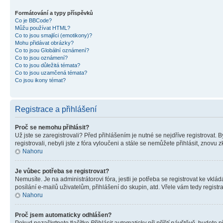
Formátování a typy příspěvků
Co je BBCode?
Můžu používat HTML?
Co to jsou smajlíci (emotikony)?
Mohu přidávat obrázky?
Co to jsou Globální oznámení?
Co to jsou oznámení?
Co to jsou důležitá témata?
Co to jsou uzamčená témata?
Co jsou ikony témat?
Registrace a přihlášení
Proč se nemohu přihlásit?
Už jste se zaregistrovali? Před přihlášením je nutné se nejdříve registrovat.
registrovali, nebyli jste z fóra vyloučeni a stále se nemůžete přihlásit, zno
Nahoru
Je vůbec potřeba se registrovat?
Nemusíte. Je na administrátorovi fóra, jestli je potřeba se registrovat ke 
posílání e-mailů uživatelům, přihlášení do skupin, atd. Vřele vám tedy registr
Nahoru
Proč jsem automaticky odhlášen?