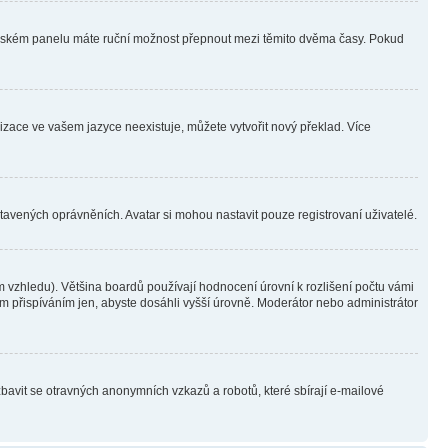
ivatelském panelu máte ruční možnost přepnout mezi těmito dvěma časy. Pokud
lizace ve vašem jazyce neexistuje, můžete vytvořit nový překlad. Více
stavených oprávněních. Avatar si mohou nastavit pouze registrovaní uživatelé.
 vzhledu). Většina boardů používají hodnocení úrovní k rozlišení počtu vámi
ým přispíváním jen, abyste dosáhli vyšší úrovně. Moderátor nebo administrátor
zbavit se otravných anonymních vzkazů a robotů, které sbírají e-mailové