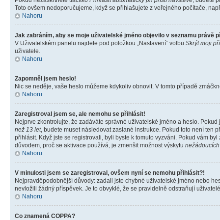
Pokud nezaškrtnete tlačítko
Přihlásit automaticky při příští návštěvě
, budete p
Toto ovšem nedoporučujeme, když se přihlašujete z veřejného počítače, např. 
Nahoru
Jak zabráním, aby se moje uživatelské jméno objevilo v seznamu právě 
V Uživatelském panelu najdete pod položkou „Nastavení“ volbu
Skrýt moji př
uživatele.
Nahoru
Zapomněl jsem heslo!
Nic se neděje, vaše heslo můžeme kdykoliv obnovit. V tomto případě zmáčknět
Nahoru
Zaregistroval jsem se, ale nemohu se přihlásit!
Nejprve zkontrolujte, že zadáváte správné uživatelské jméno a heslo. Pokud 
než 13 let
, budete muset následovat zaslané instrukce. Pokud toto není ten p
přihlásit. Když jste se registrovali, byli byste k tomuto vyzváni. Pokud vám b
důvodem, proč se aktivace používá, je zmenšit možnost výskytu
nežádoucích
Nahoru
V minulosti jsem se zaregistroval, ovšem nyní se nemohu přihlásit?!
Nejpravděpodobnější důvody: zadali jste chybné uživatelské jméno nebo heslo 
nevložili žádný příspěvek. Je to obvyklé, že se pravidelně odstraňují uživatelé
Nahoru
Co znamená COPPA?