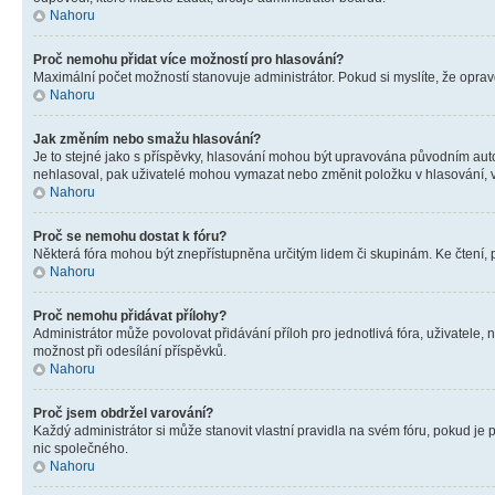
Nahoru
Proč nemohu přidat více možností pro hlasování?
Maximální počet možností stanovuje administrátor. Pokud si myslíte, že opravd
Nahoru
Jak změním nebo smažu hlasování?
Je to stejné jako s příspěvky, hlasování mohou být upravována původním aut
nehlasoval, pak uživatelé mohou vymazat nebo změnit položku v hlasování, v 
Nahoru
Proč se nemohu dostat k fóru?
Některá fóra mohou být znepřístupněna určitým lidem či skupinám. Ke čtení, pro
Nahoru
Proč nemohu přidávat přílohy?
Administrátor může povolovat přidávání příloh pro jednotlivá fóra, uživatele
možnost při odesílání příspěvků.
Nahoru
Proč jsem obdržel varování?
Každý administrátor si může stanovit vlastní pravidla na svém fóru, pokud j
nic společného.
Nahoru