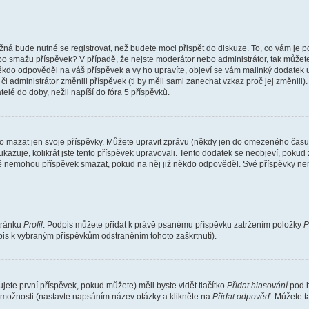
žná bude nutné se registrovat, než budete moci přispět do diskuze. To, co vám je 
o smažu příspěvek? V případě, že nejste moderátor nebo administrátor, tak můžet
ěkdo odpověděl na váš příspěvek a vy ho upravíte, objeví se vám malinký dodatek u p
administrátor změnili příspěvek (ti by měli sami zanechat vzkaz proč jej změnili
lé do doby, nežli napíší do fóra 5 příspěvků.
o mazat jen svoje příspěvky. Můžete upravit zprávu (někdy jen do omezeného času p
 ukazuje, kolikrát jste tento příspěvek upravovali. Tento dodatek se neobjeví, pok
telé nemohou příspěvek smazat, pokud na něj již někdo odpověděl. Své příspěvky ne
stránku
Profil
. Podpis můžete přidat k právě psanému příspěvku zatržením položky
P
dpis k vybraným příspěvkům odstraněním tohoto zaškrtnutí).
ete první příspěvek, pokud můžete) měli byste vidět tlačítko
Přidat hlasování
pod h
ě možnosti (nastavte napsáním název otázky a klikněte na
Přidat odpověď
. Můžete 