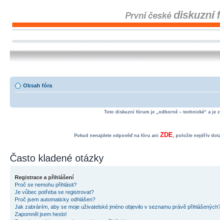
Obsah fóra
Toto diskuzní fórum je „odborně – technické“ a je 
ZDE
Pokud nenajdete odpověď na fóru ani
, položte nejdřív do
Často kladené otázky
Registrace a přihlášení
Proč se nemohu přihlásit?
Je vůbec potřeba se registrovat?
Proč jsem automaticky odhlášen?
Jak zabráním, aby se moje uživatelské jméno objevilo v seznamu právě přihlášených
Zapomněl jsem heslo!