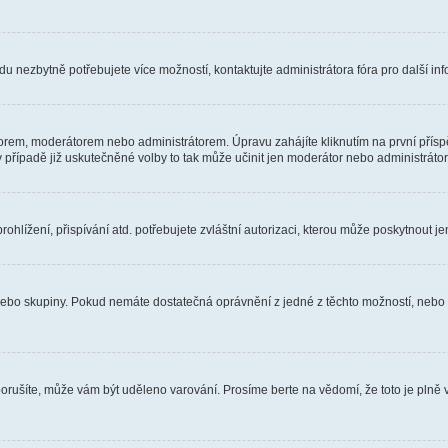
u nezbytně potřebujete více možností, kontaktujte administrátora fóra pro další in
orem, moderátorem nebo administrátorem. Úpravu zahájíte kliknutím na první příspě
případě již uskutečněné volby to tak může učinit jen moderátor nebo administrátor
hlížení, přispívání atd. potřebujete zvláštní autorizaci, kterou může poskytnout jen
, nebo skupiny. Pokud nemáte dostatečná oprávnění z jedné z těchto možností, nebo n
e porušíte, může vám být uděleno varování. Prosíme berte na vědomí, že toto je pl