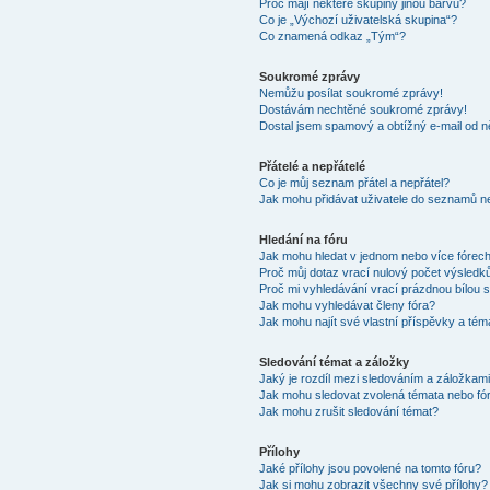
Proč mají některé skupiny jinou barvu?
Co je „Výchozí uživatelská skupina“?
Co znamená odkaz „Tým“?
Soukromé zprávy
Nemůžu posílat soukromé zprávy!
Dostávám nechtěné soukromé zprávy!
Dostal jsem spamový a obtížný e-mail od n
Přátelé a nepřátelé
Co je můj seznam přátel a nepřátel?
Jak mohu přidávat uživatele do seznamů ne
Hledání na fóru
Jak mohu hledat v jednom nebo více fórec
Proč můj dotaz vrací nulový počet výsledk
Proč mi vyhledávání vrací prázdnou bílou s
Jak mohu vyhledávat členy fóra?
Jak mohu najít své vlastní příspěvky a tém
Sledování témat a záložky
Jaký je rozdíl mezi sledováním a záložkam
Jak mohu sledovat zvolená témata nebo fó
Jak mohu zrušit sledování témat?
Přílohy
Jaké přílohy jsou povolené na tomto fóru?
Jak si mohu zobrazit všechny své přílohy?