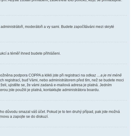
m. Abyste zůstali přihlášeni, zaškrtněte toto políčko, když se přihlašujete.
e administrátoři, moderátoři a vy sami. Budete započítáváni mezi skryté
trukcí a téměř ihned budete přihlášeni.
ožněna podpora COPPA a klikli jste při registraci na odkaz
…a je mi méně
ých registrací, buď Vámi, nebo administrátorem před tím, než se budete moci
rželi, ujistěte se, že vámi zadaná e-mailová adresa je platná. Jedním
terou jste použili je platná, kontaktujte administrátora boardu.
kého důvodu smazal váš účet. Pokud je to ten druhý případ, pak jste možná
 znovu a zapojte se do diskuzí.