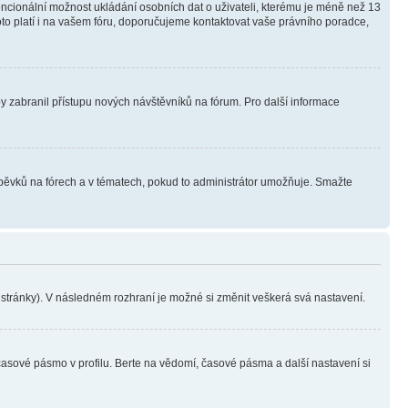
tencionální možnost ukládání osobních dat o uživateli, kterému je méně než 13
i toto platí i na vašem fóru, doporučujeme kontaktovat vaše právního poradce,
aby zabranil přístupu nových návštěvníků na fórum. Pro další informace
íspěvků na fórech a v tématech, pokud to administrátor umožňuje. Smažte
i stránky). V následném rozhraní je možné si změnit veškerá svá nastavení.
časové pásmo v profilu. Berte na vědomí, časové pásma a další nastavení si