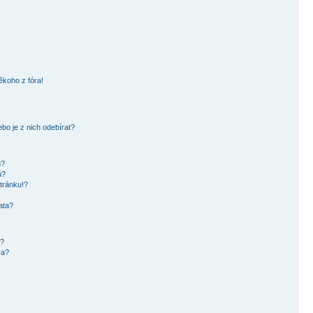
ěkoho z fóra!
bo je z nich odebírat?
h?
ů?
tránku!?
ata?
i?
ra?