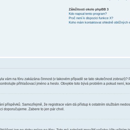
Záležitosti okolo phpBB 3
Kdo napsal tento program?
Proč není k dispozici funkce X?
Koho mám kontaktovat ohledně obtížných e-
 Byla vám na fóru zakázána činnost (v takovém případě se tato skutečnost zobrazí)? 
vu zkontrolujte přihlašovací jméno a heslo. Obvykle toto bývá problém a pokud není, 
vkládání příspěvků. Samozřejmě, že registrace vám dá přístup k ostatním službám ne
aci doporučujeme. Zabere to jen pár chvil.