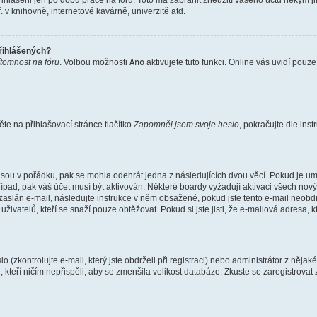
řihlášeni jen po dobu práce na fóru. Toto má zabránit zneužití vašeho účtu někým jiný
v knihovně, internetové kavárně, univerzitě atd.
přihlášených?
ítomnost na fóru
. Volbou možnosti
Ano
aktivujete tuto funkci. Online vás uvidí pouz
e na přihlašovací stránce tlačítko
Zapomněl jsem svoje heslo
, pokračujte dle ins
jsou v pořádku, pak se mohla odehrát jedna z následujících dvou věcí. Pokud je um
řípad, pak váš účet musí být aktivován. Některé boardy vyžadují aktivaci všech nov
yl zaslán e-mail, následujte instrukce v něm obsažené, pokud jste tento e-mail neobd
uživatelů, kteří se snaží pouze obtěžovat. Pokud si jste jisti, že e-mailová adresa, k
(zkontrolujte e-mail, který jste obdrželi při registraci) nebo administrátor z něja
, kteří ničím nepřispěli, aby se zmenšila velikost databáze. Zkuste se zaregistrovat