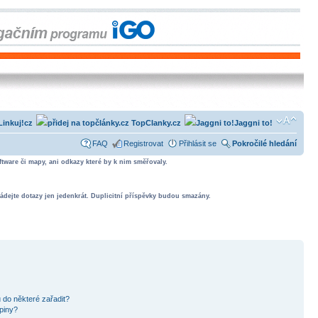
Linkuj!cz
TopClanky.cz
Jaggni to!
FAQ
Registrovat
Přihlásit se
Pokročilé hledání
tware či mapy, ani odkazy které by k nim směřovaly.
ádejte dotazy jen jedenkrát. Duplicitní příspěvky budou smazány.
 do některé zařadit?
piny?