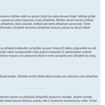
povoleno můžete vidět na spodní části fóra nebo tématu (Např.
Můžete přidat
e upravovat nebo mazat jen svoje příspěvky. Můžete upravit zprávu (někdy
říspěvku, který ukazuje, kolikrát jste tento příspěvek upravovali. Tento
). Normální uživatelé nemohou příspěvek smazat, pokud na něj již někdo
o přispění) kliknutím na tlačítko
upravit
. Pokud již někdo odpověděl na váš
ud zatím nikdo neodpověděl nebo pokud moderátor či administrátor změnili
mohou mazat a ani upravovat všichni nově zaregistrovaní uživatelé do doby,
řipojit podpis
. Můžete rovněž přidat stejný podpis pro všechny vaše příspěvky
lavním oknem na přidávání příspěvků (pokud to nevidíte, zřejmě nemáte
také přidat časový limit pro anketu, kde 0 znamená neomezenou volbu. Počet