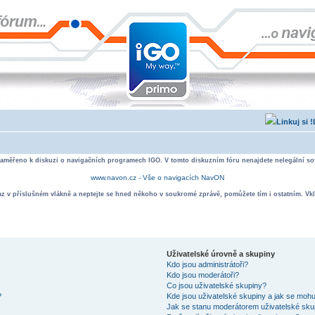
zaměřeno k diskuzi o navigačních programech IGO. V tomto diskuzním fóru nenajdete nelegální sof
www.navon.cz - Vše o navigacích NavON
taz v příslušném vlákně a neptejte se hned někoho v soukromé zprávě, pomůžete tím i ostatním. Vkl
Uživatelské úrovně a skupiny
Kdo jsou administrátoři?
Kdo jsou moderátoři?
Co jsou uživatelské skupiny?
?
Kde jsou uživatelské skupiny a jak se mohu
Jak se stanu moderátorem uživatelské sku