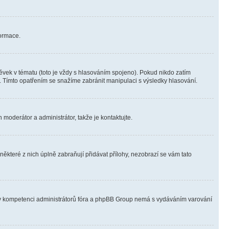
formace.
vek v tématu (toto je vždy s hlasováním spojeno). Pokud nikdo zatím
. Tímto opatřením se snažíme zabránit manipulaci s výsledky hlasování.
 moderátor a administrátor, takže je kontaktujte.
ěkteré z nich úplně zabraňují přidávat přílohy, nezobrazí se vám tato
ně v kompetenci administrátorů fóra a phpBB Group nemá s vydáváním varování