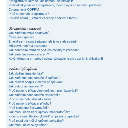
Zaregistroval jsem se, ale nemohu se přihlásit!
V minulosti jsem se zaregistroval, ovšem nyní se nemohu přihlásit?!
Co znamená COPPA?
Proč se nemohu registrovat?
Co dělá odkaz „Smazat všechny cookies z fóra“?
Uživatelská nastavení
Jak změním svoje nastavení?
Časy jsou špatně!
Změnil jsem časové pásmo, ale je to stále špatně!
Můj jazyk není na seznamu!
Jak zobrazím obrázek pod uživatelským jménem?
Jak změním svoje zařazení?
Když kliknu na e-mailový odkaz uživatele, jsem vyzván k přihlášení!
Vkládání příspěvků
Jak vložím téma do fóra?
Jak změním nebo smažu příspěvek?
Jak přidám podpis k mému příspěvku?
Jak vytvořím hlasování?
Proč nemohu přidat více možností pro hlasování?
Jak změním nebo smažu hlasování?
Proč se nemohu dostat k fóru?
Proč nemohu přidávat přílohy?
Proč jsem obdržel varování?
Jak mohu nahlásit příspěvek moderátorům?
K čemu slouží tlačítko „Uložit“ při psaní příspěvků?
Proč musí být můj příspěvek schválen?
Jak mohu oživit svoje téma?