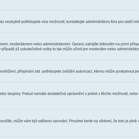
u nezbytně potřebujete více možností, kontaktujte administrátora fóra pro další in
orem, moderátorem nebo administrátorem. Úpravu zahájíte kliknutím na první příspě
případě již uskutečněné volby to tak může učinit jen moderátor nebo administrátor
hlížení, přispívání atd. potřebujete zvláštní autorizaci, kterou může poskytnout jen
, nebo skupiny. Pokud nemáte dostatečná oprávnění z jedné z těchto možností, nebo n
e porušíte, může vám být uděleno varování. Prosíme berte na vědomí, že toto je pl