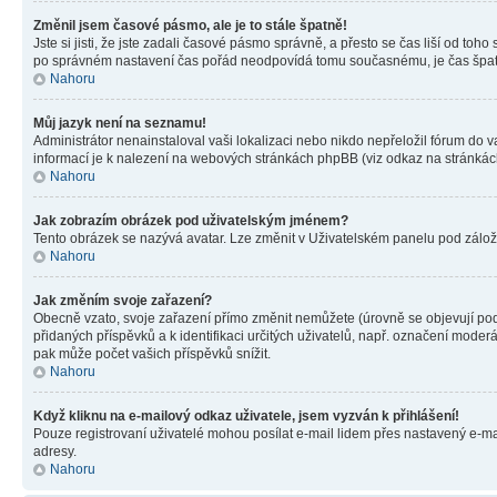
Změnil jsem časové pásmo, ale je to stále špatně!
Jste si jisti, že jste zadali časové pásmo správně, a přesto se čas liší od 
po správném nastavení čas pořád neodpovídá tomu současnému, je čas špatn
Nahoru
Můj jazyk není na seznamu!
Administrátor nenainstaloval vaši lokalizaci nebo nikdo nepřeložil fórum do 
informací je k nalezení na webových stránkách phpBB (viz odkaz na stránkách
Nahoru
Jak zobrazím obrázek pod uživatelským jménem?
Tento obrázek se nazývá avatar. Lze změnit v Uživatelském panelu pod záložko
Nahoru
Jak změním svoje zařazení?
Obecně vzato, svoje zařazení přímo změnit nemůžete (úrovně se objevují pod
přidaných příspěvků a k identifikaci určitých uživatelů, např. označení mode
pak může počet vašich příspěvků snížit.
Nahoru
Když kliknu na e-mailový odkaz uživatele, jsem vyzván k přihlášení!
Pouze registrovaní uživatelé mohou posílat e-mail lidem přes nastavený e-mai
adresy.
Nahoru