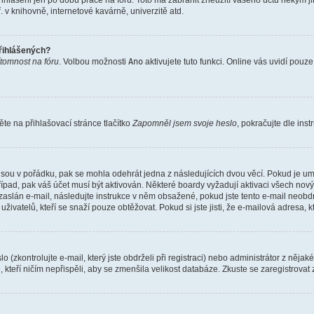
řihlášeni jen po dobu práce na fóru. Toto má zabránit zneužití vašeho účtu někým jiný
v knihovně, internetové kavárně, univerzitě atd.
přihlášených?
ítomnost na fóru
. Volbou možnosti
Ano
aktivujete tuto funkci. Online vás uvidí pouz
e na přihlašovací stránce tlačítko
Zapomněl jsem svoje heslo
, pokračujte dle ins
jsou v pořádku, pak se mohla odehrát jedna z následujících dvou věcí. Pokud je um
řípad, pak váš účet musí být aktivován. Některé boardy vyžadují aktivaci všech nov
yl zaslán e-mail, následujte instrukce v něm obsažené, pokud jste tento e-mail neobd
uživatelů, kteří se snaží pouze obtěžovat. Pokud si jste jisti, že e-mailová adresa, k
(zkontrolujte e-mail, který jste obdrželi při registraci) nebo administrátor z něja
, kteří ničím nepřispěli, aby se zmenšila velikost databáze. Zkuste se zaregistrovat