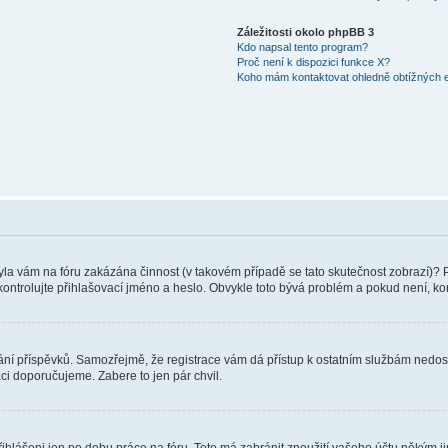
Záležitosti okolo phpBB 3
Kdo napsal tento program?
Proč není k dispozici funkce X?
Koho mám kontaktovat ohledně obtížných e-
 Byla vám na fóru zakázána činnost (v takovém případě se tato skutečnost zobrazí)? 
vu zkontrolujte přihlašovací jméno a heslo. Obvykle toto bývá problém a pokud není, 
vkládání příspěvků. Samozřejmě, že registrace vám dá přístup k ostatním službám ne
aci doporučujeme. Zabere to jen pár chvil.