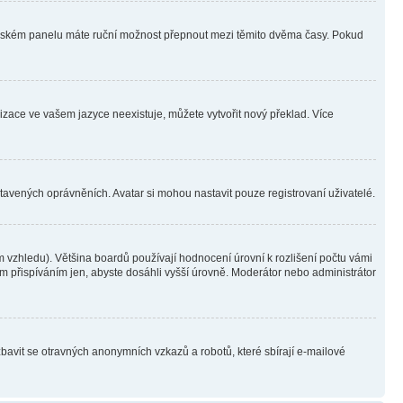
ivatelském panelu máte ruční možnost přepnout mezi těmito dvěma časy. Pokud
lizace ve vašem jazyce neexistuje, můžete vytvořit nový překlad. Více
stavených oprávněních. Avatar si mohou nastavit pouze registrovaní uživatelé.
 vzhledu). Většina boardů používají hodnocení úrovní k rozlišení počtu vámi
ým přispíváním jen, abyste dosáhli vyšší úrovně. Moderátor nebo administrátor
zbavit se otravných anonymních vzkazů a robotů, které sbírají e-mailové