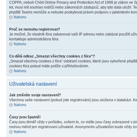
COPPA, neboli Child Online Privacy and Protection Act of 1998 je zákon ve Sp
let, musí mít souhlas rodičů nebo zákonných zástupců, aby tyto data uložil. Te
phpBB Teams nemůže a nebude poskytovat právni podporu v jakémkoliv kont
Nahoru
Proč se nemohu registrovat?
Je možné, že vlastník fóra zabanoval vaši IP adresu nebo zakázal použití uživ
kontaktuje administrátora fóra.
Nahoru
Co dělá odkaz „Smazat všechny cookies z fóra“?
„Smazat všechny cookies z fóra“ odstraní cookies, které jsou vytvořené phpBB
cookies fóra pokud máte potíže s přihlašováním.
Nahoru
Uživatelská nastavení
Jak změním svoje nastavení?
Všechna vaše nastavení (pokud jste registrováni) jsou uložena v databázi. K
Nahoru
Časy jsou špatně!
Časy jsou téměř vždy v pořádku, ovšem to, co vidíte jsou časy zobrazené v j
mohou měnit jen registrovaní uživatelé. Anonymním uživatelům bude vždy zo
Nahoru