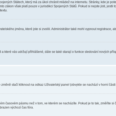
ojených Státech, který má za úkol chránit mládež na internetu. Stránky, kde je po
nto zákon však platí pouze v jurisdikci Spojených Států. Pokud si nejste jisti, jestl
extu.
atelského jména, které jste si zvolili. Administrátor také mohl vypnout registrace, 
 a které vás udržují přihlášené, dále se také starají o funkce sledování nových př
e změně stačí kliknout na odkaz
Uživatelský panel
(obvykle se nachází v horní část
iném časovém pásmu než v tom, ve kterém se nacházíte. Pokud je to tak, změňte si 
brazen výchozí čas fóra.