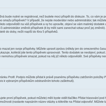
žná bude nutné se registrovat, než budete moci přispět do diskuze. To, co vám je 
o smažu příspěvek? V případě, že nejste moderátor nebo administrátor, tak můžet
ěkdo odpověděl na váš příspěvek a vy ho upravíte, objeví se vám malinký dodatek u p
administrátor změnili příspěvek (ti by měli sami zanechat vzkaz proč jej změnili
lé do doby, nežli napíší do fóra 5 příspěvků.
o mazat jen svoje příspěvky. Můžete upravit zprávu (někdy jen do omezeného času p
 ukazuje, kolikrát jste tento příspěvek upravovali. Tento dodatek se neobjeví, pok
telé nemohou příspěvek smazat, pokud na něj již někdo odpověděl. Své příspěvky ne
stránku
Profil
. Podpis můžete přidat k právě psanému příspěvku zatržením položky
P
dpis k vybraným příspěvkům odstraněním tohoto zaškrtnutí).
ete první příspěvek, pokud můžete) měli byste vidět tlačítko
Přidat hlasování
pod h
ě možnosti (nastavte napsáním název otázky a klikněte na
Přidat odpověď
. Můžete 