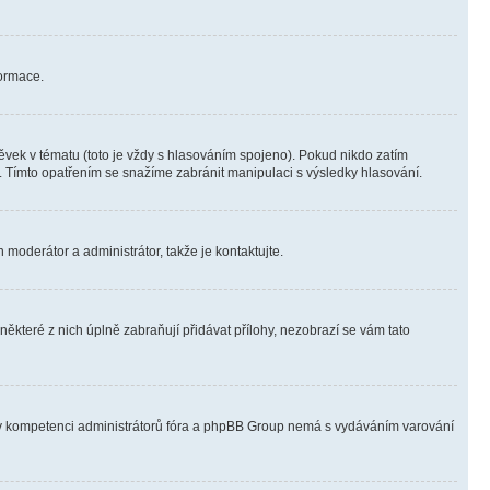
formace.
vek v tématu (toto je vždy s hlasováním spojeno). Pokud nikdo zatím
. Tímto opatřením se snažíme zabránit manipulaci s výsledky hlasování.
 moderátor a administrátor, takže je kontaktujte.
ěkteré z nich úplně zabraňují přidávat přílohy, nezobrazí se vám tato
ně v kompetenci administrátorů fóra a phpBB Group nemá s vydáváním varování