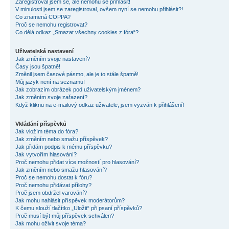
Zaregistroval jsem se, ale nemohu se přihlásit!
V minulosti jsem se zaregistroval, ovšem nyní se nemohu přihlásit?!
Co znamená COPPA?
Proč se nemohu registrovat?
Co dělá odkaz „Smazat všechny cookies z fóra“?
Uživatelská nastavení
Jak změním svoje nastavení?
Časy jsou špatně!
Změnil jsem časové pásmo, ale je to stále špatně!
Můj jazyk není na seznamu!
Jak zobrazím obrázek pod uživatelským jménem?
Jak změním svoje zařazení?
Když kliknu na e-mailový odkaz uživatele, jsem vyzván k přihlášení!
Vkládání příspěvků
Jak vložím téma do fóra?
Jak změním nebo smažu příspěvek?
Jak přidám podpis k mému příspěvku?
Jak vytvořím hlasování?
Proč nemohu přidat více možností pro hlasování?
Jak změním nebo smažu hlasování?
Proč se nemohu dostat k fóru?
Proč nemohu přidávat přílohy?
Proč jsem obdržel varování?
Jak mohu nahlásit příspěvek moderátorům?
K čemu slouží tlačítko „Uložit“ při psaní příspěvků?
Proč musí být můj příspěvek schválen?
Jak mohu oživit svoje téma?