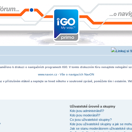
zaměřeno k diskuzi o navigačních programech IGO. V tomto diskuzním fóru nenajdete nelegální sof
www.navon.cz - Vše o navigacích NavON
taz v příslušném vlákně a neptejte se hned někoho v soukromé zprávě, pomůžete tím i ostatním. Vkl
Uživatelské úrovně a skupiny
Kdo jsou administrátoři?
Kdo jsou moderátoři?
Co jsou uživatelské skupiny?
?
Kde jsou uživatelské skupiny a jak se mohu
Jak se stanu moderátorem uživatelské sku