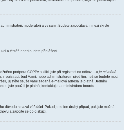
m. Abyste zůstali přihlášeni, zaškrtněte toto políčko, když se přihlašujete.
e administrátoři, moderátoři a vy sami. Budete započítáváni mezi skryté
trukcí a téměř ihned budete přihlášeni.
ožněna podpora COPPA a klikli jste při registraci na odkaz
…a je mi méně
ých registrací, buď Vámi, nebo administrátorem před tím, než se budete moci
rželi, ujistěte se, že vámi zadaná e-mailová adresa je platná. Jedním
terou jste použili je platná, kontaktujte administrátora boardu.
kého důvodu smazal váš účet. Pokud je to ten druhý případ, pak jste možná
 znovu a zapojte se do diskuzí.