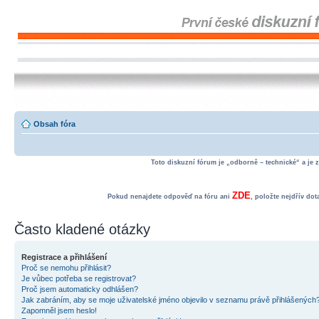
Obsah fóra
Toto diskuzní fórum je „odborně – technické“ a je 
ZDE
Pokud nenajdete odpověď na fóru ani
, položte nejdřív do
Často kladené otázky
Registrace a přihlášení
Proč se nemohu přihlásit?
Je vůbec potřeba se registrovat?
Proč jsem automaticky odhlášen?
Jak zabráním, aby se moje uživatelské jméno objevilo v seznamu právě přihlášených
Zapomněl jsem heslo!