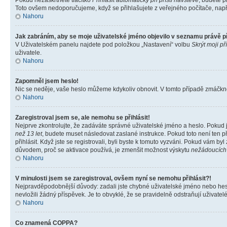
Pokud nezaškrtnete tlačítko
Přihlásit automaticky při příští návštěvě
, budete p
Toto ovšem nedoporučujeme, když se přihlašujete z veřejného počítače, např. 
Nahoru
Jak zabráním, aby se moje uživatelské jméno objevilo v seznamu právě 
V Uživatelském panelu najdete pod položkou „Nastavení“ volbu
Skrýt moji př
uživatele.
Nahoru
Zapomněl jsem heslo!
Nic se neděje, vaše heslo můžeme kdykoliv obnovit. V tomto případě zmáčknět
Nahoru
Zaregistroval jsem se, ale nemohu se přihlásit!
Nejprve zkontrolujte, že zadáváte správné uživatelské jméno a heslo. Pokud 
než 13 let
, budete muset následovat zaslané instrukce. Pokud toto není ten p
přihlásit. Když jste se registrovali, byli byste k tomuto vyzváni. Pokud vám b
důvodem, proč se aktivace používá, je zmenšit možnost výskytu
nežádoucích
Nahoru
V minulosti jsem se zaregistroval, ovšem nyní se nemohu přihlásit?!
Nejpravděpodobnější důvody: zadali jste chybné uživatelské jméno nebo heslo 
nevložili žádný příspěvek. Je to obvyklé, že se pravidelně odstraňují uživatelé
Nahoru
Co znamená COPPA?