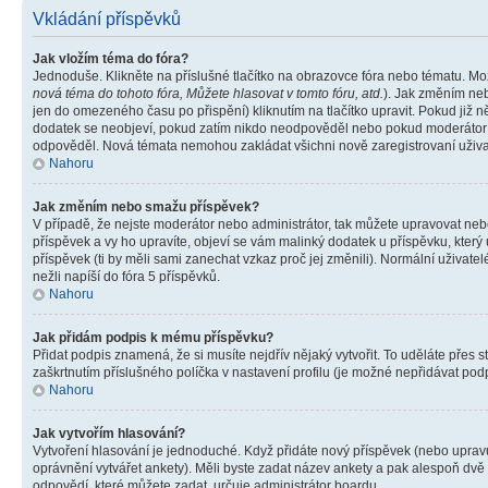
Vkládání příspěvků
Jak vložím téma do fóra?
Jednoduše. Klikněte na příslušné tlačítko na obrazovce fóra nebo tématu. Mo
nová téma do tohoto fóra, Můžete hlasovat v tomto fóru, atd.
). Jak změním neb
jen do omezeného času po přispění) kliknutím na tlačítko upravit. Pokud již n
dodatek se neobjeví, pokud zatím nikdo neodpověděl nebo pokud moderátor či 
odpověděl. Nová témata nemohou zakládat všichni nově zaregistrovaní uživate
Nahoru
Jak změním nebo smažu příspěvek?
V případě, že nejste moderátor nebo administrátor, tak můžete upravovat neb
příspěvek a vy ho upravíte, objeví se vám malinký dodatek u příspěvku, který
příspěvek (ti by měli sami zanechat vzkaz proč jej změnili). Normální uživa
nežli napíší do fóra 5 příspěvků.
Nahoru
Jak přidám podpis k mému příspěvku?
Přidat podpis znamená, že si musíte nejdřív nějaký vytvořit. To uděláte přes 
zaškrtnutím příslušného políčka v nastavení profilu (je možné nepřidávat po
Nahoru
Jak vytvořím hlasování?
Vytvoření hlasování je jednoduché. Když přidáte nový příspěvek (nebo upravuj
oprávnění vytvářet ankety). Měli byste zadat název ankety a pak alespoň dv
odpovědí, které můžete zadat, určuje administrátor boardu.