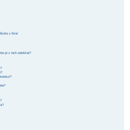
ěkoho z fóra!
bo je z nich odebírat?
h?
ů?
tránku!?
ata?
i?
ra?