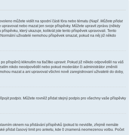
povoleno můžete vidět na spodní části fóra nebo tématu (Např.
Můžete přidat
e upravovat nebo mazat jen svoje příspěvky. Můžete upravit zprávu (někdy
říspěvku, který ukazuje, kolikrát jste tento příspěvek upravovali. Tento
). Normální uživatelé nemohou příspěvek smazat, pokud na něj již někdo
o přispění) kliknutím na tlačítko
upravit
. Pokud již někdo odpověděl na váš
ud zatím nikdo neodpověděl nebo pokud moderátor či administrátor změnili
mohou mazat a ani upravovat všichni nově zaregistrovaní uživatelé do doby,
řipojit podpis
. Můžete rovněž přidat stejný podpis pro všechny vaše příspěvky
lavním oknem na přidávání příspěvků (pokud to nevidíte, zřejmě nemáte
také přidat časový limit pro anketu, kde 0 znamená neomezenou volbu. Počet