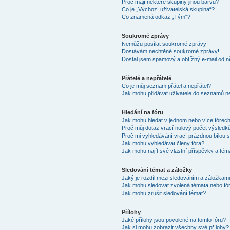
Proč mají některé skupiny jinou barvu?
Co je „Výchozí uživatelská skupina“?
Co znamená odkaz „Tým“?
Soukromé zprávy
Nemůžu posílat soukromé zprávy!
Dostávám nechtěné soukromé zprávy!
Dostal jsem spamový a obtížný e-mail od n
Přátelé a nepřátelé
Co je můj seznam přátel a nepřátel?
Jak mohu přidávat uživatele do seznamů ne
Hledání na fóru
Jak mohu hledat v jednom nebo více fórec
Proč můj dotaz vrací nulový počet výsledk
Proč mi vyhledávání vrací prázdnou bílou s
Jak mohu vyhledávat členy fóra?
Jak mohu najít své vlastní příspěvky a tém
Sledování témat a záložky
Jaký je rozdíl mezi sledováním a záložkam
Jak mohu sledovat zvolená témata nebo fó
Jak mohu zrušit sledování témat?
Přílohy
Jaké přílohy jsou povolené na tomto fóru?
Jak si mohu zobrazit všechny své přílohy?