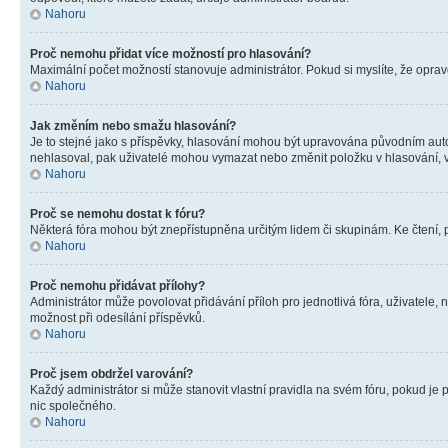
Nahoru
Proč nemohu přidat více možností pro hlasování?
Maximální počet možností stanovuje administrátor. Pokud si myslíte, že opravd
Nahoru
Jak změním nebo smažu hlasování?
Je to stejné jako s příspěvky, hlasování mohou být upravována původním aut
nehlasoval, pak uživatelé mohou vymazat nebo změnit položku v hlasování, v 
Nahoru
Proč se nemohu dostat k fóru?
Některá fóra mohou být znepřístupněna určitým lidem či skupinám. Ke čtení, pro
Nahoru
Proč nemohu přidávat přílohy?
Administrátor může povolovat přidávání příloh pro jednotlivá fóra, uživatele
možnost při odesílání příspěvků.
Nahoru
Proč jsem obdržel varování?
Každý administrátor si může stanovit vlastní pravidla na svém fóru, pokud j
nic společného.
Nahoru