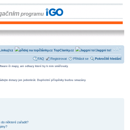
Linkuj!cz
TopClanky.cz
Jaggni to!
FAQ
Registrovat
Přihlásit se
Pokročilé hledání
tware či mapy, ani odkazy které by k nim směřovaly.
ádejte dotazy jen jedenkrát. Duplicitní příspěvky budou smazány.
 do některé zařadit?
piny?