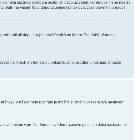
tencionální možnost ukládání osobních dat o uživateli, kterému je méně než 13
i toto platí i na vašem fóru, doporučujeme kontaktovat vaše právního poradce,
aby zabranil přístupu nových návštěvníků na fórum. Pro další informace
íspěvků na fórech a v tématech, pokud to administrátor umožňuje. Smažte
i stránky). V následném rozhraní je možné si změnit veškerá svá nastavení.
časové pásmo v profilu. Berte na vědomí, časové pásma a další nastavení si