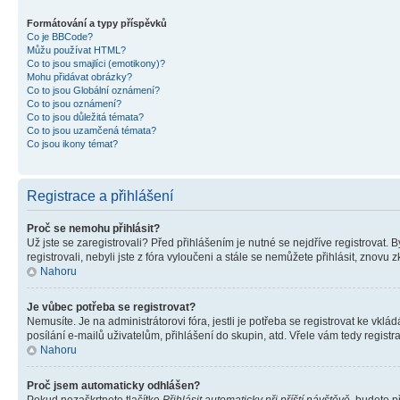
Formátování a typy příspěvků
Co je BBCode?
Můžu používat HTML?
Co to jsou smajlíci (emotikony)?
Mohu přidávat obrázky?
Co to jsou Globální oznámení?
Co to jsou oznámení?
Co to jsou důležitá témata?
Co to jsou uzamčená témata?
Co jsou ikony témat?
Registrace a přihlášení
Proč se nemohu přihlásit?
Už jste se zaregistrovali? Před přihlášením je nutné se nejdříve registrovat.
registrovali, nebyli jste z fóra vyloučeni a stále se nemůžete přihlásit, zno
Nahoru
Je vůbec potřeba se registrovat?
Nemusíte. Je na administrátorovi fóra, jestli je potřeba se registrovat ke 
posílání e-mailů uživatelům, přihlášení do skupin, atd. Vřele vám tedy registr
Nahoru
Proč jsem automaticky odhlášen?