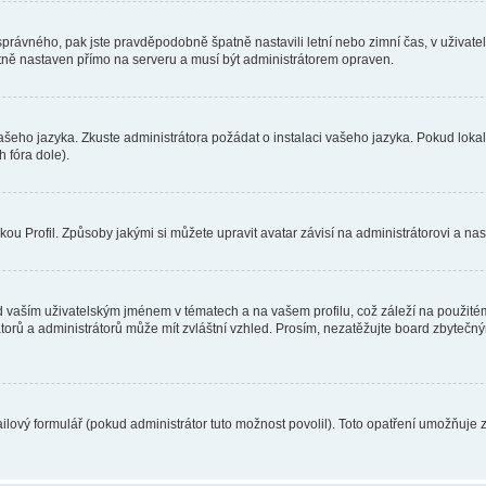
toho správného, pak jste pravděpodobně špatně nastavili letní nebo zimní čas, v už
ě nastaven přímo na serveru a musí být administrátorem opraven.
vašeho jazyka. Zkuste administrátora požádat o instalaci vašeho jazyka. Pokud loka
 fóra dole).
u Profil. Způsoby jakými si můžete upravit avatar závisí na administrátorovi a na
 vaším uživatelským jménem v tématech a na vašem profilu, což záleží na použitém
rátorů a administrátorů může mít zvláštní vzhled. Prosím, nezatěžujte board zbytečn
lový formulář (pokud administrátor tuto možnost povolil). Toto opatření umožňuje 