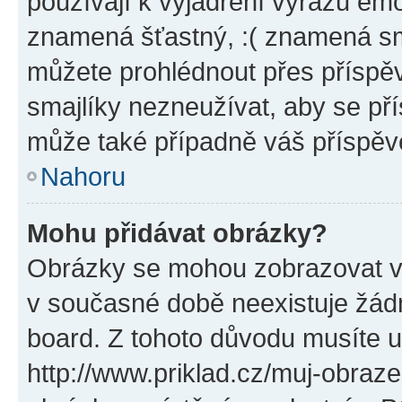
používají k vyjádření výrazu emo
znamená šťastný, :( znamená sm
můžete prohlédnout přes příspěv
smajlíky nezneužívat, aby se př
může také případně váš příspěv
Nahoru
Mohu přidávat obrázky?
Obrázky se mohou zobrazovat ve
v současné době neexistuje žád
board. Z tohoto důvodu musíte u
http://www.priklad.cz/muj-obraz