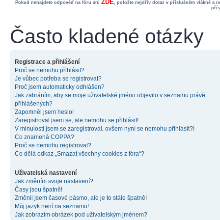
ZDE
Pokud nenajdete odpověď na fóru ani
, položte nejdřív dotaz v příslušném vlákně a 
pří
Často kladené otázky
Registrace a přihlášení
Proč se nemohu přihlásit?
Je vůbec potřeba se registrovat?
Proč jsem automaticky odhlášen?
Jak zabráním, aby se moje uživatelské jméno objevilo v seznamu právě
přihlášených?
Zapomněl jsem heslo!
Zaregistroval jsem se, ale nemohu se přihlásit!
V minulosti jsem se zaregistroval, ovšem nyní se nemohu přihlásit?!
Co znamená COPPA?
Proč se nemohu registrovat?
Co dělá odkaz „Smazat všechny cookies z fóra“?
Uživatelská nastavení
Jak změním svoje nastavení?
Časy jsou špatně!
Změnil jsem časové pásmo, ale je to stále špatně!
Můj jazyk není na seznamu!
Jak zobrazím obrázek pod uživatelským jménem?