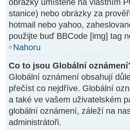
obrázky umístěné na vlastním PC
stanice) nebo obrázky za prověř
hotmail nebo yahoo, zaheslovan
použijte buď BBCode [img] tag n
Nahoru
Co to jsou Globální oznámení
Globální oznámení obsahují důlež
přečíst co nejdříve. Globální o
a také ve vašem uživatelském pan
globální oznámení, záleží na na
administrátoři.