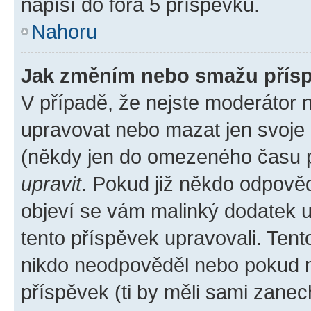
napíší do fóra 5 příspěvků.
Nahoru
Jak změním nebo smažu přís
V případě, že nejste moderátor 
upravovat nebo mazat jen svoje 
(někdy jen do omezeného času po
upravit
. Pokud již někdo odpověd
objeví se vám malinký dodatek u 
tento příspěvek upravovali. Ten
nikdo neodpověděl nebo pokud mo
příspěvek (ti by měli sami zanec