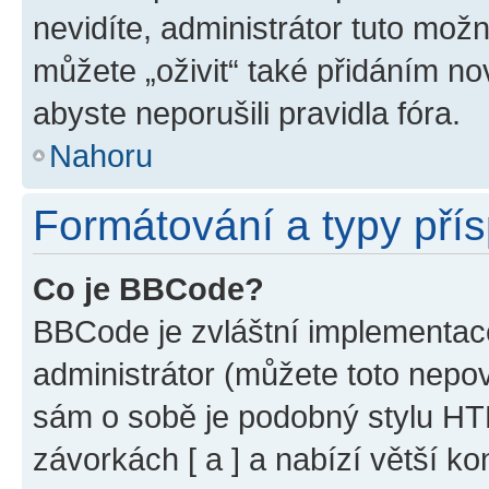
nevidíte, administrátor tuto mo
můžete „oživit“ také přidáním no
abyste neporušili pravidla fóra.
Nahoru
Formátování a typy pří
Co je BBCode?
BBCode je zvláštní implementac
administrátor (můžete toto nepov
sám o sobě je podobný stylu HT
závorkách [ a ] a nabízí větší ko