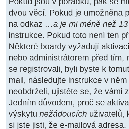
Pokud jsou v pořádku, pak se mo
dvou věcí. Pokud je umožněna pod
na odkaz
…a je mi méně než 13 
instrukce. Pokud toto není ten p
Některé boardy vyžadují aktivac
nebo administrátorem před tím, n
se registrovali, byli byste k tom
mail, následujte instrukce v něm
neobdrželi, ujistěte se, že vámi
Jedním důvodem, proč se aktiva
výskytu
nežádoucích
uživatelů, 
si jste jisti, že e-mailová adresa,