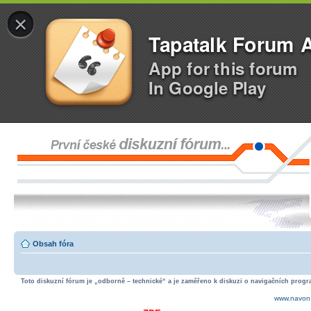
×
Tapatalk Forum 
App for this forum
In Google Play
Obsah fóra
Toto diskuzní fórum je „odborně – technické“ a je zaměřeno k diskuzi o navigačních progra
www.navon.