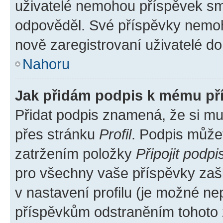
uživatelé nemohou příspěvek sma
odpověděl. Své příspěvky nemoh
nově zaregistrovaní uživatelé do 
Nahoru
Jak přidám podpis k mému př
Přidat podpis znamená, že si mus
přes stránku
Profil
. Podpis může
zatržením položky
Připojit podpi
pro všechny vaše příspěvky zašk
v nastavení profilu (je možné n
příspěvkům odstraněním tohoto z