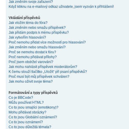
Jak změním svoje zařazení?
Když kliknu na e-mailový odkaz uživatele, jsem vyzván k přihlášení!
Vkládání příspěvků
Jak vložím téma do fóra?
Jak změním nebo smažu příspěvek?
Jak přidám podpis k mému příspěvku?
Jak vytvořím hlasování?
Proč nemohu přidat více možností pro hlasování?
Jak změním nebo smažu hlasování?
Proč se nemohu dostat k fóru?
Proč nemohu přidávat přílohy?
Proč jsem obdržel varování?
Jak mohu nahlásit příspěvek moderátorům?
K čemu slouží tlačítko „Uložit“ při psaní příspěvků?
Proč musí být můj příspěvek schválen?
Jak mohu oživit svoje téma?
Formátování a typy příspěvků
Co je BBCode?
Můžu používat HTML?
Co to jsou smajlíci (emotikony)?
Mohu přidávat obrázky?
Co to jsou Globální oznámení?
Co to jsou oznámení?
Co to jsou důležitá témata?