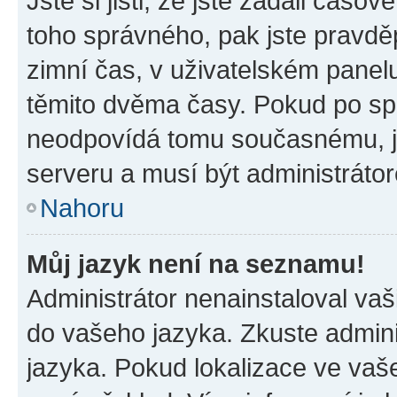
Jste si jisti, že jste zadali časo
toho správného, pak jste pravdě
zimní čas, v uživatelském pane
těmito dvěma časy. Pokud po s
neodpovídá tomu současnému, j
serveru a musí být administráto
Nahoru
Můj jazyk není na seznamu!
Administrátor nenainstaloval vaši
do vašeho jazyka. Zkuste admini
jazyka. Pokud lokalizace ve vaš