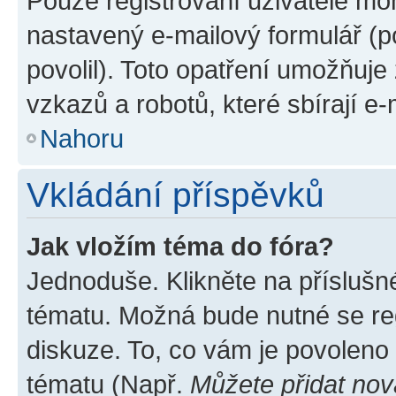
Pouze registrovaní uživatelé moh
nastavený e-mailový formulář (p
povolil). Toto opatření umožňuj
vzkazů a robotů, které sbírají e
Nahoru
Vkládání příspěvků
Jak vložím téma do fóra?
Jednoduše. Klikněte na příslušn
tématu. Možná bude nutné se reg
diskuze. To, co vám je povoleno
tématu (Např.
Můžete přidat nov