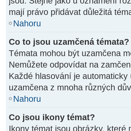
jsou. Stejně jako u oznámení rozh
mají právo přidávat důležitá tém
Nahoru
Co to jsou uzamčená témata?
Témata mohou být uzamčena mo
Nemůžete odpovídat na zamčená 
Každé hlasování je automatick
uzamčena z mnoha různých dův
Nahoru
Co jsou ikony témat?
Ikony témat jsou obrázky, které