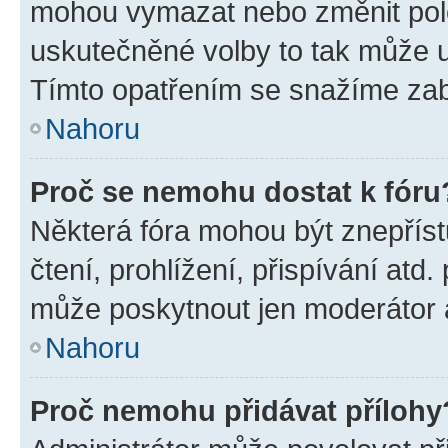
mohou vymazat nebo změnit polož
uskutečněné volby to tak může uč
Tímto opatřením se snažíme zabr
Nahoru
Proč se nemohu dostat k fóru
Některá fóra mohou být znepříst
čtení, prohlížení, přispívání atd.
může poskytnout jen moderátor a 
Nahoru
Proč nemohu přidávat přílohy