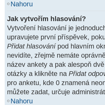
Nahoru
Jak vytvořím hlasování?
Vytvoření hlasování je jednoduc
upravujete první příspěvek, poku
Přidat hlasování
pod hlavním okn
nevidíte, zřejmě nemáte oprávněn
název ankety a pak alespoň dvě
otázky a klikněte na
Přidat odpo
pro anketu, kde 0 znamená neom
můžete zadat, určuje administrá
Nahoru