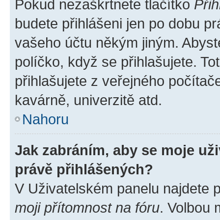
Pokud nezaškrtnete tlačítko
Přih
budete přihlášeni jen po dobu pr
vašeho účtu někým jiným. Abyste 
políčko, když se přihlašujete. 
přihlašujete z veřejného počítač
kavárně, univerzitě atd.
Nahoru
Jak zabráním, aby se moje už
právě přihlášených?
V Uživatelském panelu najdete 
moji přítomnost na fóru
. Volbou