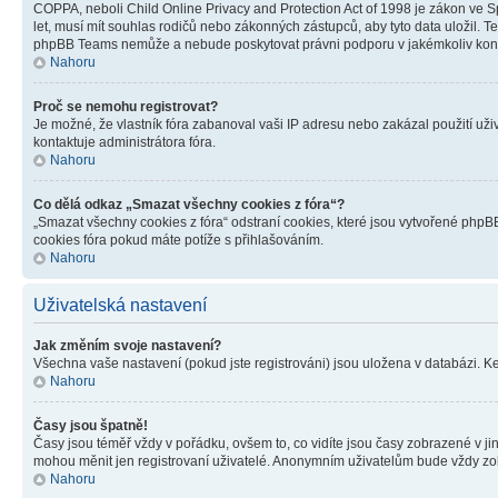
COPPA, neboli Child Online Privacy and Protection Act of 1998 je zákon ve Sp
let, musí mít souhlas rodičů nebo zákonných zástupců, aby tyto data uložil. Te
phpBB Teams nemůže a nebude poskytovat právni podporu v jakémkoliv kont
Nahoru
Proč se nemohu registrovat?
Je možné, že vlastník fóra zabanoval vaši IP adresu nebo zakázal použití uživ
kontaktuje administrátora fóra.
Nahoru
Co dělá odkaz „Smazat všechny cookies z fóra“?
„Smazat všechny cookies z fóra“ odstraní cookies, které jsou vytvořené phpBB
cookies fóra pokud máte potíže s přihlašováním.
Nahoru
Uživatelská nastavení
Jak změním svoje nastavení?
Všechna vaše nastavení (pokud jste registrováni) jsou uložena v databázi. K
Nahoru
Časy jsou špatně!
Časy jsou téměř vždy v pořádku, ovšem to, co vidíte jsou časy zobrazené v j
mohou měnit jen registrovaní uživatelé. Anonymním uživatelům bude vždy zo
Nahoru