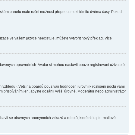
ivatelském panelu máte ruční možnost přepnout mezi těmito dvěma časy. Pokud
lizace ve vašem jazyce neexistuje, můžete vytvořit nový překlad. Více
stavených oprávněních. Avatar si mohou nastavit pouze registrovaní uživatelé.
 vzhledu). Většina boardů používají hodnocení úrovní k rozlišení počtu vámi
ým přispíváním jen, abyste dosáhli vyšší úrovně. Moderátor nebo administrátor
zbavit se otravných anonymních vzkazů a robotů, které sbírají e-mailové