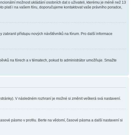
tencionální možnost ukládání osobních dat o uživateli, kterému je méně než 13
i toto platí i na vašem fóru, doporučujeme kontaktovat vaše právního poradce,
aby zabranil přístupu nových návštěvníků na fórum. Pro další informace
íspěvků na fórech a v tématech, pokud to administrátor umožňuje. Smažte
i stránky). V následném rozhraní je možné si změnit veškerá svá nastavení.
časové pásmo v profilu. Berte na vědomí, časové pásma a další nastavení si