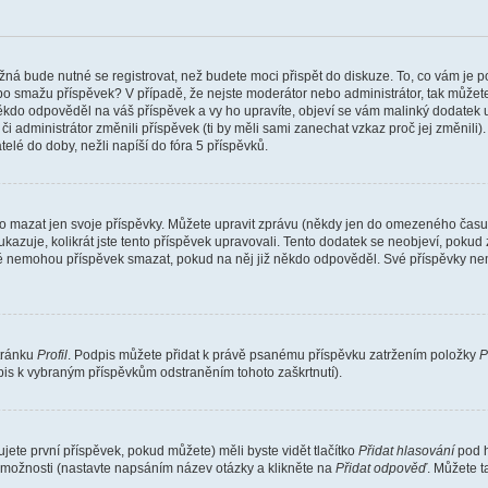
žná bude nutné se registrovat, než budete moci přispět do diskuze. To, co vám je 
o smažu příspěvek? V případě, že nejste moderátor nebo administrátor, tak můžet
ěkdo odpověděl na váš příspěvek a vy ho upravíte, objeví se vám malinký dodatek u p
administrátor změnili příspěvek (ti by měli sami zanechat vzkaz proč jej změnili
lé do doby, nežli napíší do fóra 5 příspěvků.
o mazat jen svoje příspěvky. Můžete upravit zprávu (někdy jen do omezeného času p
 ukazuje, kolikrát jste tento příspěvek upravovali. Tento dodatek se neobjeví, pok
telé nemohou příspěvek smazat, pokud na něj již někdo odpověděl. Své příspěvky ne
stránku
Profil
. Podpis můžete přidat k právě psanému příspěvku zatržením položky
P
dpis k vybraným příspěvkům odstraněním tohoto zaškrtnutí).
ete první příspěvek, pokud můžete) měli byste vidět tlačítko
Přidat hlasování
pod h
ě možnosti (nastavte napsáním název otázky a klikněte na
Přidat odpověď
. Můžete 