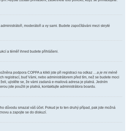
m. Abyste zůstali přihlášeni, zaškrtněte toto políčko, když se přihlašujete.
e administrátoři, moderátoři a vy sami. Budete započítáváni mezi skryté
trukcí a téměř ihned budete přihlášeni.
ožněna podpora COPPA a klikli jste při registraci na odkaz
…a je mi méně
ých registrací, buď Vámi, nebo administrátorem před tím, než se budete moci
rželi, ujistěte se, že vámi zadaná e-mailová adresa je platná. Jedním
terou jste použili je platná, kontaktujte administrátora boardu.
kého důvodu smazal váš účet. Pokud je to ten druhý případ, pak jste možná
 znovu a zapojte se do diskuzí.