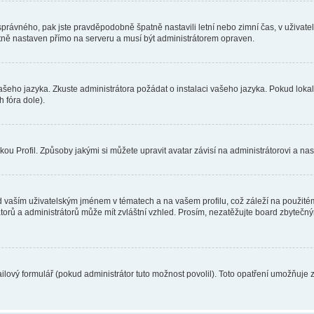
toho správného, pak jste pravděpodobně špatně nastavili letní nebo zimní čas, v už
ě nastaven přímo na serveru a musí být administrátorem opraven.
vašeho jazyka. Zkuste administrátora požádat o instalaci vašeho jazyka. Pokud loka
 fóra dole).
u Profil. Způsoby jakými si můžete upravit avatar závisí na administrátorovi a na
 vaším uživatelským jménem v tématech a na vašem profilu, což záleží na použitém
rátorů a administrátorů může mít zvláštní vzhled. Prosím, nezatěžujte board zbytečn
lový formulář (pokud administrátor tuto možnost povolil). Toto opatření umožňuje 