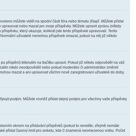
povoleno můžete vidět na spodní části fóra nebo tématu (Např.
Můžete přidat
e upravovat nebo mazat jen svoje příspěvky. Můžete upravit zprávu (někdy
říspěvku, který ukazuje, kolikrát jste tento příspěvek upravovali. Tento
). Normální uživatelé nemohou příspěvek smazat, pokud na něj již někdo
o přispění) kliknutím na tlačítko
upravit
. Pokud již někdo odpověděl na váš
ud zatím nikdo neodpověděl nebo pokud moderátor či administrátor změnili
mohou mazat a ani upravovat všichni nově zaregistrovaní uživatelé do doby,
řipojit podpis
. Můžete rovněž přidat stejný podpis pro všechny vaše příspěvky
lavním oknem na přidávání příspěvků (pokud to nevidíte, zřejmě nemáte
také přidat časový limit pro anketu, kde 0 znamená neomezenou volbu. Počet