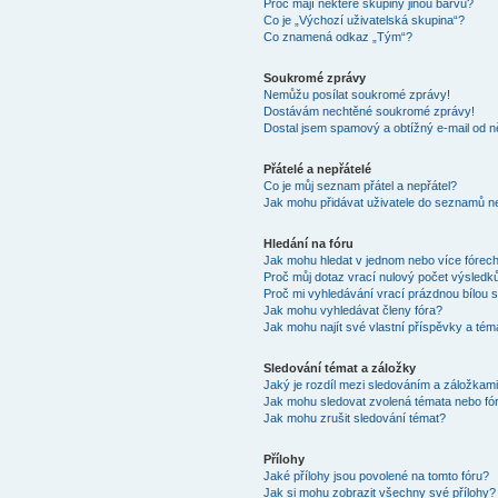
Proč mají některé skupiny jinou barvu?
Co je „Výchozí uživatelská skupina“?
Co znamená odkaz „Tým“?
Soukromé zprávy
Nemůžu posílat soukromé zprávy!
Dostávám nechtěné soukromé zprávy!
Dostal jsem spamový a obtížný e-mail od n
Přátelé a nepřátelé
Co je můj seznam přátel a nepřátel?
Jak mohu přidávat uživatele do seznamů ne
Hledání na fóru
Jak mohu hledat v jednom nebo více fórec
Proč můj dotaz vrací nulový počet výsledk
Proč mi vyhledávání vrací prázdnou bílou s
Jak mohu vyhledávat členy fóra?
Jak mohu najít své vlastní příspěvky a tém
Sledování témat a záložky
Jaký je rozdíl mezi sledováním a záložkam
Jak mohu sledovat zvolená témata nebo fó
Jak mohu zrušit sledování témat?
Přílohy
Jaké přílohy jsou povolené na tomto fóru?
Jak si mohu zobrazit všechny své přílohy?