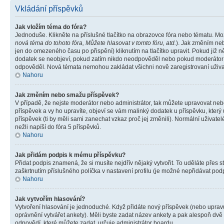
Vkládání příspěvků
Jak vložím téma do fóra?
Jednoduše. Klikněte na příslušné tlačítko na obrazovce fóra nebo tématu. Mo
nová téma do tohoto fóra, Můžete hlasovat v tomto fóru, atd.
). Jak změním neb
jen do omezeného času po přispění) kliknutím na tlačítko upravit. Pokud již n
dodatek se neobjeví, pokud zatím nikdo neodpověděl nebo pokud moderátor či 
odpověděl. Nová témata nemohou zakládat všichni nově zaregistrovaní uživate
Nahoru
Jak změním nebo smažu příspěvek?
V případě, že nejste moderátor nebo administrátor, tak můžete upravovat neb
příspěvek a vy ho upravíte, objeví se vám malinký dodatek u příspěvku, který
příspěvek (ti by měli sami zanechat vzkaz proč jej změnili). Normální uživa
nežli napíší do fóra 5 příspěvků.
Nahoru
Jak přidám podpis k mému příspěvku?
Přidat podpis znamená, že si musíte nejdřív nějaký vytvořit. To uděláte přes 
zaškrtnutím příslušného políčka v nastavení profilu (je možné nepřidávat po
Nahoru
Jak vytvořím hlasování?
Vytvoření hlasování je jednoduché. Když přidáte nový příspěvek (nebo upravuj
oprávnění vytvářet ankety). Měli byste zadat název ankety a pak alespoň dv
odpovědí, které můžete zadat, určuje administrátor boardu.