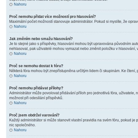
Nahoru
Proč nemohu přidat více možností pro hlasování?
Maximální počet možností stanovuje administrátor. Pokud si myslíte, že opravd
Nahoru
Jak změním nebo smažu hlasování?
Je to stejné jako s příspěvky, hlasování mohou být upravována původním aut
nehlasoval, pak uživatelé mohou vymazat nebo změnit položku v hlasování, v 
Nahoru
Proč se nemohu dostat k fóru?
Některá fóra mohou být znepřístupněna určitým lidem či skupinám. Ke čtení, pro
Nahoru
Proč nemohu přidávat přílohy?
Administrátor může povolovat přidávání příloh pro jednotlivá fóra, uživatele
možnost při odesílání příspěvků.
Nahoru
Proč jsem obdržel varování?
Každý administrátor si může stanovit vlastní pravidla na svém fóru, pokud j
nic společného.
Nahoru