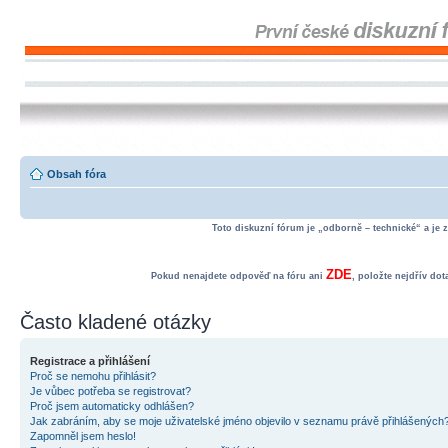
Obsah fóra
Toto diskuzní fórum je „odborně – technické“ a je 
ZDE
Pokud nenajdete odpověď na fóru ani
, položte nejdřív do
Často kladené otázky
Registrace a přihlášení
Proč se nemohu přihlásit?
Je vůbec potřeba se registrovat?
Proč jsem automaticky odhlášen?
Jak zabráním, aby se moje uživatelské jméno objevilo v seznamu právě přihlášených
Zapomněl jsem heslo!