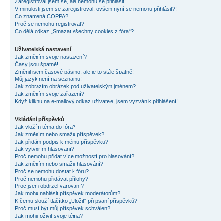
Zaregistroval jsem se, ale nemohu se přihlásit!
V minulosti jsem se zaregistroval, ovšem nyní se nemohu přihlásit?!
Co znamená COPPA?
Proč se nemohu registrovat?
Co dělá odkaz „Smazat všechny cookies z fóra“?
Uživatelská nastavení
Jak změním svoje nastavení?
Časy jsou špatně!
Změnil jsem časové pásmo, ale je to stále špatně!
Můj jazyk není na seznamu!
Jak zobrazím obrázek pod uživatelským jménem?
Jak změním svoje zařazení?
Když kliknu na e-mailový odkaz uživatele, jsem vyzván k přihlášení!
Vkládání příspěvků
Jak vložím téma do fóra?
Jak změním nebo smažu příspěvek?
Jak přidám podpis k mému příspěvku?
Jak vytvořím hlasování?
Proč nemohu přidat více možností pro hlasování?
Jak změním nebo smažu hlasování?
Proč se nemohu dostat k fóru?
Proč nemohu přidávat přílohy?
Proč jsem obdržel varování?
Jak mohu nahlásit příspěvek moderátorům?
K čemu slouží tlačítko „Uložit“ při psaní příspěvků?
Proč musí být můj příspěvek schválen?
Jak mohu oživit svoje téma?