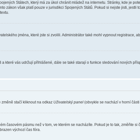
ojených Státech, který má za úkol chránit mládež na internetu. Stránky, kde je po
nto zákon však platí pouze v jurisdikci Spojených Států. Pokud si nejste jisti, jestl
extu.
atelského jména, které jste si zvolili. Administrátor také mohl vypnout registrace, 
 a které vás udržují přihlášené, dále se také starají o funkce sledování nových př
e změně stačí kliknout na odkaz
Uživatelský panel
(obvykle se nachází v horní část
iném časovém pásmu než v tom, ve kterém se nacházíte. Pokud je to tak, změňte si 
brazen výchozí čas fóra.