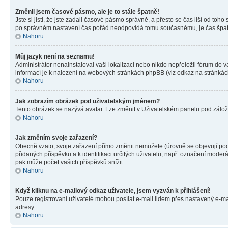
Změnil jsem časové pásmo, ale je to stále špatně!
Jste si jisti, že jste zadali časové pásmo správně, a přesto se čas liší od 
po správném nastavení čas pořád neodpovídá tomu současnému, je čas špatn
Nahoru
Můj jazyk není na seznamu!
Administrátor nenainstaloval vaši lokalizaci nebo nikdo nepřeložil fórum do 
informací je k nalezení na webových stránkách phpBB (viz odkaz na stránkách
Nahoru
Jak zobrazím obrázek pod uživatelským jménem?
Tento obrázek se nazývá avatar. Lze změnit v Uživatelském panelu pod záložko
Nahoru
Jak změním svoje zařazení?
Obecně vzato, svoje zařazení přímo změnit nemůžete (úrovně se objevují pod
přidaných příspěvků a k identifikaci určitých uživatelů, např. označení mode
pak může počet vašich příspěvků snížit.
Nahoru
Když kliknu na e-mailový odkaz uživatele, jsem vyzván k přihlášení!
Pouze registrovaní uživatelé mohou posílat e-mail lidem přes nastavený e-mai
adresy.
Nahoru