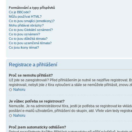
Formátování a typy příspěvků
Co je BBCode?
Můžu používat HTML?
Co to jsou smajlíci (emotikony)?
Mohu přidávat obrázky?
Co to jsou Globální oznámení?
Co to jsou oznámení?
Co to jsou důležitá témata?
Co to jsou uzamčená témata?
Co jsou ikony témat?
Registrace a přihlášení
Proč se nemohu přihlásit?
Už jste se zaregistrovali? Před přihlášením je nutné se nejdříve registrovat.
registrovali, nebyli jste z fóra vyloučeni a stále se nemůžete přihlásit, zno
Nahoru
Je vůbec potřeba se registrovat?
Nemusíte. Je na administrátorovi fóra, jestli je potřeba se registrovat ke 
posílání e-mailů uživatelům, přihlášení do skupin, atd. Vřele vám tedy registr
Nahoru
Proč jsem automaticky odhlášen?