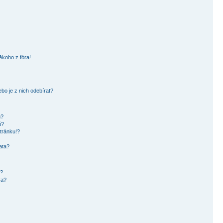
ěkoho z fóra!
bo je z nich odebírat?
h?
ů?
tránku!?
ata?
i?
ra?