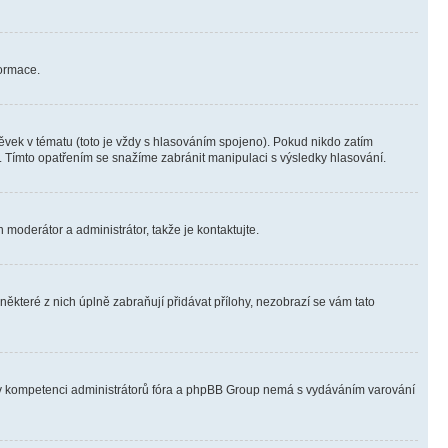
formace.
vek v tématu (toto je vždy s hlasováním spojeno). Pokud nikdo zatím
. Tímto opatřením se snažíme zabránit manipulaci s výsledky hlasování.
 moderátor a administrátor, takže je kontaktujte.
ěkteré z nich úplně zabraňují přidávat přílohy, nezobrazí se vám tato
ně v kompetenci administrátorů fóra a phpBB Group nemá s vydáváním varování