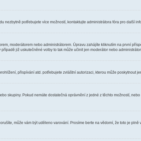
u nezbytně potřebujete více možností, kontaktujte administrátora fóra pro další in
orem, moderátorem nebo administrátorem. Úpravu zahájíte kliknutím na první příspě
případě již uskutečněné volby to tak může učinit jen moderátor nebo administrátor
hlížení, přispívání atd. potřebujete zvláštní autorizaci, kterou může poskytnout jen
, nebo skupiny. Pokud nemáte dostatečná oprávnění z jedné z těchto možností, nebo n
e porušíte, může vám být uděleno varování. Prosíme berte na vědomí, že toto je pl