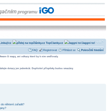
Linkuj!cz
TopClanky.cz
Jaggni to!
FAQ
Registrovat
Přihlásit se
Pokročilé hledání
tware či mapy, ani odkazy které by k nim směřovaly.
ádejte dotazy jen jedenkrát. Duplicitní příspěvky budou smazány.
 do některé zařadit?
piny?