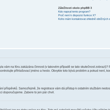
Záležitosti okolo phpBB 3
Kdo napsal tento program?
Proč není k dispozici funkce X?
Koho mám kontaktovat ohledně obtížných e-
 Byla vám na fóru zakázána činnost (v takovém případě se tato skutečnost zobrazí)? 
vu zkontrolujte přihlašovací jméno a heslo. Obvykle toto bývá problém a pokud není, 
vkládání příspěvků. Samozřejmě, že registrace vám dá přístup k ostatním službám ne
aci doporučujeme. Zabere to jen pár chvil.