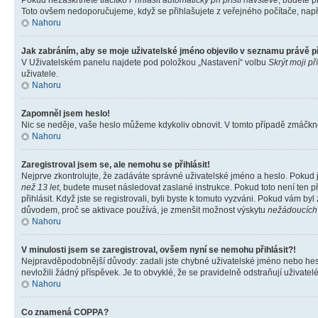
Pokud nezaškrtnete tlačítko
Přihlásit automaticky při příští návštěvě
, budete p
Toto ovšem nedoporučujeme, když se přihlašujete z veřejného počítače, např. 
Nahoru
Jak zabráním, aby se moje uživatelské jméno objevilo v seznamu právě 
V Uživatelském panelu najdete pod položkou „Nastavení“ volbu
Skrýt moji př
uživatele.
Nahoru
Zapomněl jsem heslo!
Nic se neděje, vaše heslo můžeme kdykoliv obnovit. V tomto případě zmáčknět
Nahoru
Zaregistroval jsem se, ale nemohu se přihlásit!
Nejprve zkontrolujte, že zadáváte správné uživatelské jméno a heslo. Pokud 
než 13 let
, budete muset následovat zaslané instrukce. Pokud toto není ten p
přihlásit. Když jste se registrovali, byli byste k tomuto vyzváni. Pokud vám b
důvodem, proč se aktivace používá, je zmenšit možnost výskytu
nežádoucích
Nahoru
V minulosti jsem se zaregistroval, ovšem nyní se nemohu přihlásit?!
Nejpravděpodobnější důvody: zadali jste chybné uživatelské jméno nebo heslo 
nevložili žádný příspěvek. Je to obvyklé, že se pravidelně odstraňují uživatelé
Nahoru
Co znamená COPPA?