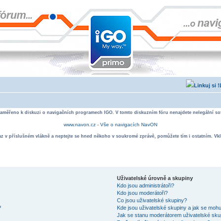
zaměřeno k diskuzi o navigačních programech IGO. V tomto diskuzním fóru nenajdete nelegální sof
www.navon.cz - Vše o navigacích NavON
taz v příslušném vlákně a neptejte se hned někoho v soukromé zprávě, pomůžete tím i ostatním. Vkl
Uživatelské úrovně a skupiny
Kdo jsou administrátoři?
Kdo jsou moderátoři?
Co jsou uživatelské skupiny?
?
Kde jsou uživatelské skupiny a jak se mohu
Jak se stanu moderátorem uživatelské sku