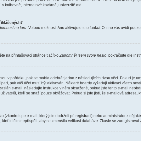
řihlášeni jen po dobu práce na fóru. Toto má zabránit zneužití vašeho účtu někým jiný
v knihovně, internetové kavárně, univerzitě atd.
přihlášených?
ítomnost na fóru
. Volbou možnosti
Ano
aktivujete tuto funkci. Online vás uvidí pouz
e na přihlašovací stránce tlačítko
Zapomněl jsem svoje heslo
, pokračujte dle ins
jsou v pořádku, pak se mohla odehrát jedna z následujících dvou věcí. Pokud je um
řípad, pak váš účet musí být aktivován. Některé boardy vyžadují aktivaci všech nov
yl zaslán e-mail, následujte instrukce v něm obsažené, pokud jste tento e-mail neobd
uživatelů, kteří se snaží pouze obtěžovat. Pokud si jste jisti, že e-mailová adresa, k
(zkontrolujte e-mail, který jste obdrželi při registraci) nebo administrátor z něja
, kteří ničím nepřispěli, aby se zmenšila velikost databáze. Zkuste se zaregistrovat