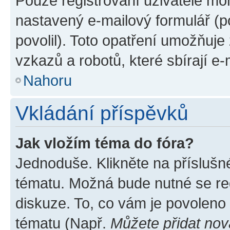
Pouze registrovaní uživatelé moh
nastavený e-mailový formulář (p
povolil). Toto opatření umožňuj
vzkazů a robotů, které sbírají e
Nahoru
Vkládání příspěvků
Jak vložím téma do fóra?
Jednoduše. Klikněte na příslušn
tématu. Možná bude nutné se reg
diskuze. To, co vám je povoleno
tématu (Např.
Můžete přidat nov