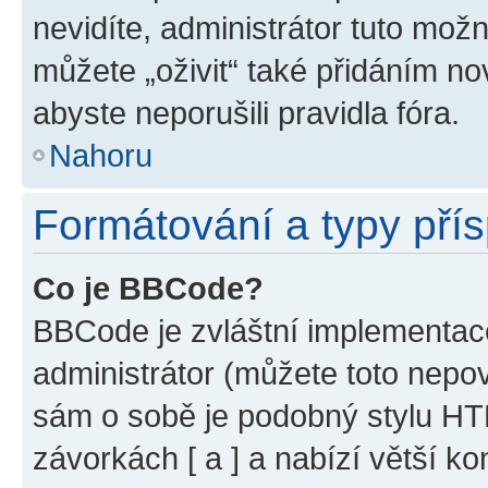
nevidíte, administrátor tuto mo
můžete „oživit“ také přidáním no
abyste neporušili pravidla fóra.
Nahoru
Formátování a typy pří
Co je BBCode?
BBCode je zvláštní implementac
administrátor (můžete toto nepov
sám o sobě je podobný stylu HT
závorkách [ a ] a nabízí větší ko