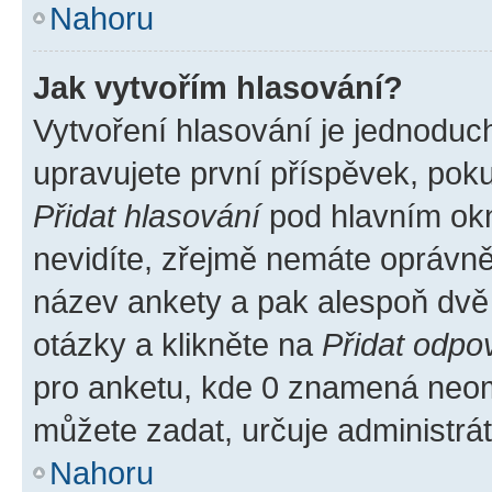
Nahoru
Jak vytvořím hlasování?
Vytvoření hlasování je jednoduc
upravujete první příspěvek, poku
Přidat hlasování
pod hlavním okn
nevidíte, zřejmě nemáte oprávněn
název ankety a pak alespoň dvě
otázky a klikněte na
Přidat odpo
pro anketu, kde 0 znamená neom
můžete zadat, určuje administrá
Nahoru