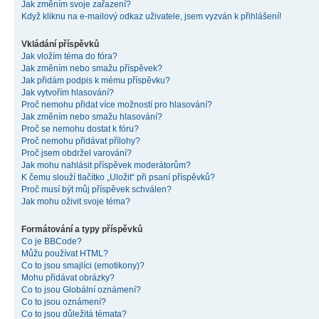
Jak změním svoje zařazení?
Když kliknu na e-mailový odkaz uživatele, jsem vyzván k přihlášení!
Vkládání příspěvků
Jak vložím téma do fóra?
Jak změním nebo smažu příspěvek?
Jak přidám podpis k mému příspěvku?
Jak vytvořím hlasování?
Proč nemohu přidat více možností pro hlasování?
Jak změním nebo smažu hlasování?
Proč se nemohu dostat k fóru?
Proč nemohu přidávat přílohy?
Proč jsem obdržel varování?
Jak mohu nahlásit příspěvek moderátorům?
K čemu slouží tlačítko „Uložit“ při psaní příspěvků?
Proč musí být můj příspěvek schválen?
Jak mohu oživit svoje téma?
Formátování a typy příspěvků
Co je BBCode?
Můžu používat HTML?
Co to jsou smajlíci (emotikony)?
Mohu přidávat obrázky?
Co to jsou Globální oznámení?
Co to jsou oznámení?
Co to jsou důležitá témata?