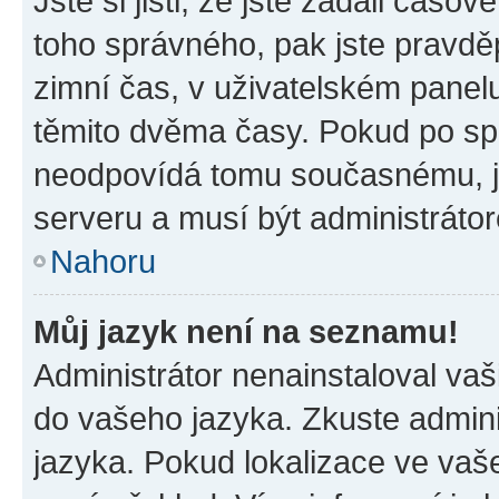
Jste si jisti, že jste zadali časo
toho správného, pak jste pravdě
zimní čas, v uživatelském pane
těmito dvěma časy. Pokud po s
neodpovídá tomu současnému, j
serveru a musí být administráto
Nahoru
Můj jazyk není na seznamu!
Administrátor nenainstaloval vaši
do vašeho jazyka. Zkuste admini
jazyka. Pokud lokalizace ve vaš