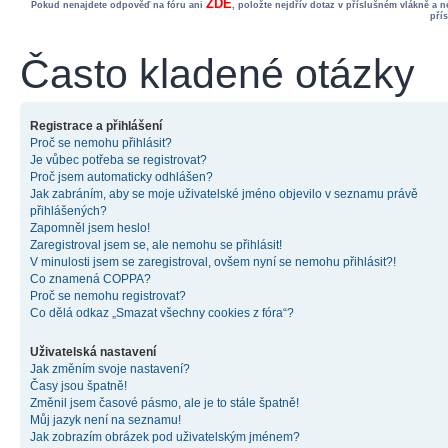
ZDE
Pokud nenajdete odpověď na fóru ani
, položte nejdřív dotaz v příslušném vlákně a 
pří
Často kladené otázky
Registrace a přihlášení
Proč se nemohu přihlásit?
Je vůbec potřeba se registrovat?
Proč jsem automaticky odhlášen?
Jak zabráním, aby se moje uživatelské jméno objevilo v seznamu právě
přihlášených?
Zapomněl jsem heslo!
Zaregistroval jsem se, ale nemohu se přihlásit!
V minulosti jsem se zaregistroval, ovšem nyní se nemohu přihlásit?!
Co znamená COPPA?
Proč se nemohu registrovat?
Co dělá odkaz „Smazat všechny cookies z fóra“?
Uživatelská nastavení
Jak změním svoje nastavení?
Časy jsou špatně!
Změnil jsem časové pásmo, ale je to stále špatně!
Můj jazyk není na seznamu!
Jak zobrazím obrázek pod uživatelským jménem?