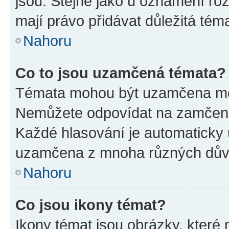
jsou. Stejně jako u oznámení rozh
mají právo přidávat důležitá tém
Nahoru
Co to jsou uzamčená témata?
Témata mohou být uzamčena mo
Nemůžete odpovídat na zamčená 
Každé hlasování je automatick
uzamčena z mnoha různých dův
Nahoru
Co jsou ikony témat?
Ikony témat jsou obrázky, které