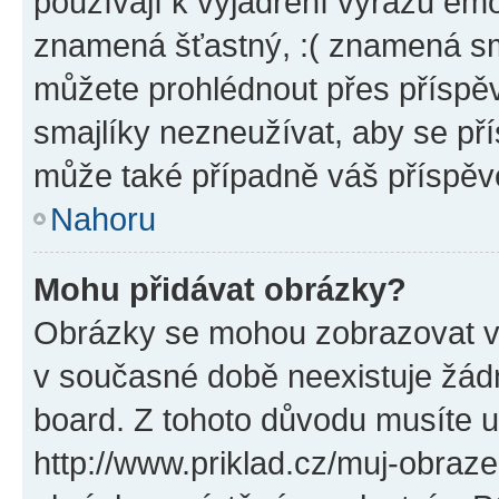
používají k vyjádření výrazu emo
znamená šťastný, :( znamená sm
můžete prohlédnout přes příspěv
smajlíky nezneužívat, aby se př
může také případně váš příspěv
Nahoru
Mohu přidávat obrázky?
Obrázky se mohou zobrazovat ve
v současné době neexistuje žád
board. Z tohoto důvodu musíte u
http://www.priklad.cz/muj-obraz