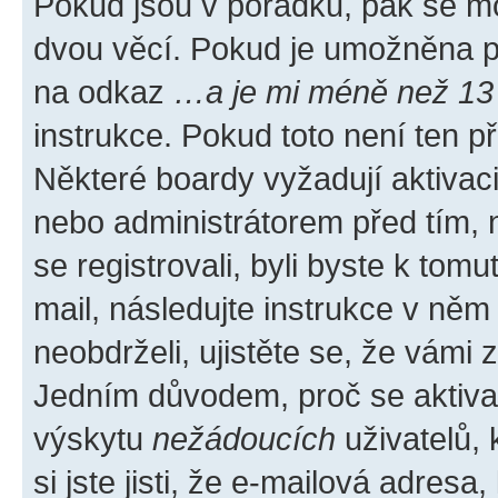
Pokud jsou v pořádku, pak se mo
dvou věcí. Pokud je umožněna pod
na odkaz
…a je mi méně než 13 
instrukce. Pokud toto není ten p
Některé boardy vyžadují aktivac
nebo administrátorem před tím, n
se registrovali, byli byste k tom
mail, následujte instrukce v něm
neobdrželi, ujistěte se, že vámi
Jedním důvodem, proč se aktiva
výskytu
nežádoucích
uživatelů, 
si jste jisti, že e-mailová adresa,