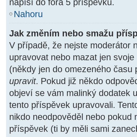
napíší do fóra 5 příspěvků.
Nahoru
Jak změním nebo smažu přís
V případě, že nejste moderátor 
upravovat nebo mazat jen svoje 
(někdy jen do omezeného času po
upravit
. Pokud již někdo odpověd
objeví se vám malinký dodatek u 
tento příspěvek upravovali. Ten
nikdo neodpověděl nebo pokud mo
příspěvek (ti by měli sami zanec