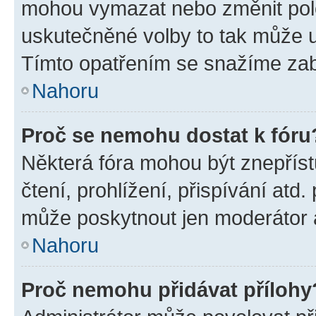
mohou vymazat nebo změnit polož
uskutečněné volby to tak může uč
Tímto opatřením se snažíme zabr
Nahoru
Proč se nemohu dostat k fóru
Některá fóra mohou být znepříst
čtení, prohlížení, přispívání atd.
může poskytnout jen moderátor a 
Nahoru
Proč nemohu přidávat přílohy