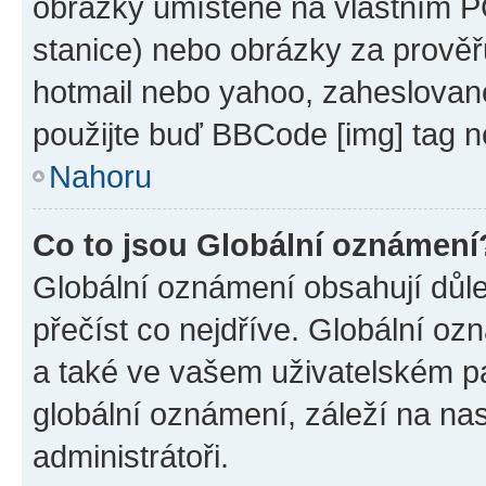
obrázky umístěné na vlastním PC
stanice) nebo obrázky za prověř
hotmail nebo yahoo, zaheslovan
použijte buď BBCode [img] tag n
Nahoru
Co to jsou Globální oznámení
Globální oznámení obsahují důlež
přečíst co nejdříve. Globální o
a také ve vašem uživatelském pan
globální oznámení, záleží na na
administrátoři.