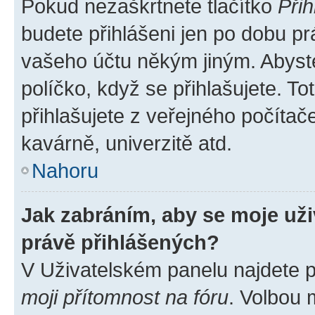
Pokud nezaškrtnete tlačítko
Přih
budete přihlášeni jen po dobu pr
vašeho účtu někým jiným. Abyste 
políčko, když se přihlašujete. 
přihlašujete z veřejného počítač
kavárně, univerzitě atd.
Nahoru
Jak zabráním, aby se moje už
právě přihlášených?
V Uživatelském panelu najdete 
moji přítomnost na fóru
. Volbou