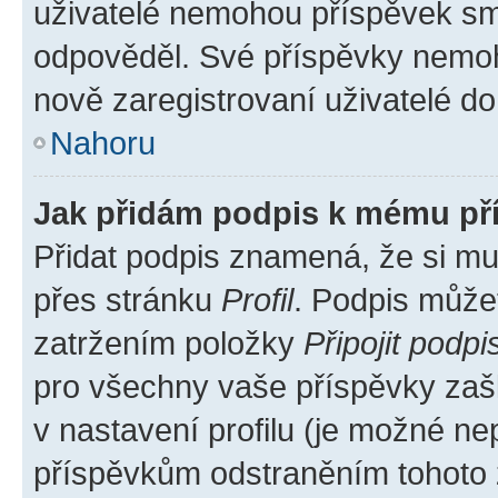
uživatelé nemohou příspěvek sma
odpověděl. Své příspěvky nemoh
nově zaregistrovaní uživatelé do 
Nahoru
Jak přidám podpis k mému př
Přidat podpis znamená, že si mus
přes stránku
Profil
. Podpis může
zatržením položky
Připojit podpi
pro všechny vaše příspěvky zašk
v nastavení profilu (je možné n
příspěvkům odstraněním tohoto z