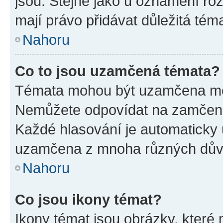
jsou. Stejně jako u oznámení rozh
mají právo přidávat důležitá tém
Nahoru
Co to jsou uzamčená témata?
Témata mohou být uzamčena mo
Nemůžete odpovídat na zamčená 
Každé hlasování je automatick
uzamčena z mnoha různých dův
Nahoru
Co jsou ikony témat?
Ikony témat jsou obrázky, které