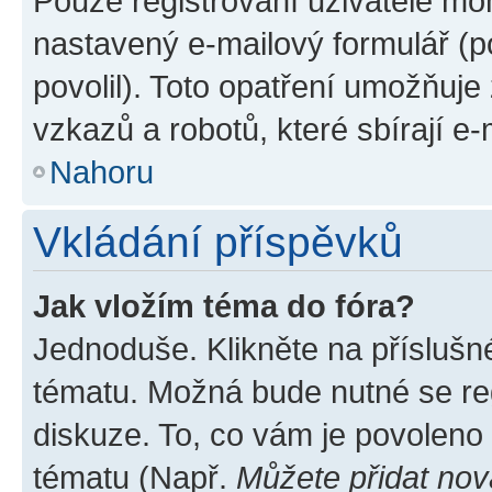
Pouze registrovaní uživatelé moh
nastavený e-mailový formulář (p
povolil). Toto opatření umožňuj
vzkazů a robotů, které sbírají e
Nahoru
Vkládání příspěvků
Jak vložím téma do fóra?
Jednoduše. Klikněte na příslušn
tématu. Možná bude nutné se reg
diskuze. To, co vám je povoleno
tématu (Např.
Můžete přidat nov