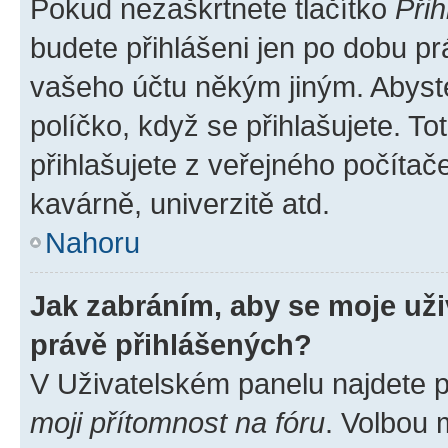
Pokud nezaškrtnete tlačítko
Přih
budete přihlášeni jen po dobu pr
vašeho účtu někým jiným. Abyste 
políčko, když se přihlašujete. 
přihlašujete z veřejného počítač
kavárně, univerzitě atd.
Nahoru
Jak zabráním, aby se moje už
právě přihlášených?
V Uživatelském panelu najdete 
moji přítomnost na fóru
. Volbou