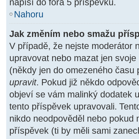
napíší do fóra 5 příspěvků.
Nahoru
Jak změním nebo smažu přís
V případě, že nejste moderátor 
upravovat nebo mazat jen svoje 
(někdy jen do omezeného času po
upravit
. Pokud již někdo odpověd
objeví se vám malinký dodatek u 
tento příspěvek upravovali. Ten
nikdo neodpověděl nebo pokud mo
příspěvek (ti by měli sami zanec