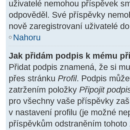
uživatelé nemohou příspěvek sma
odpověděl. Své příspěvky nemoh
nově zaregistrovaní uživatelé do 
Nahoru
Jak přidám podpis k mému př
Přidat podpis znamená, že si mus
přes stránku
Profil
. Podpis může
zatržením položky
Připojit podpi
pro všechny vaše příspěvky zašk
v nastavení profilu (je možné n
příspěvkům odstraněním tohoto z