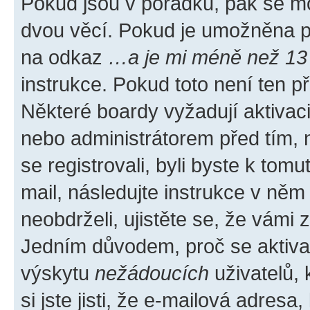
Pokud jsou v pořádku, pak se mo
dvou věcí. Pokud je umožněna pod
na odkaz
…a je mi méně než 13 
instrukce. Pokud toto není ten p
Některé boardy vyžadují aktivac
nebo administrátorem před tím, n
se registrovali, byli byste k tom
mail, následujte instrukce v něm
neobdrželi, ujistěte se, že vámi
Jedním důvodem, proč se aktiva
výskytu
nežádoucích
uživatelů, 
si jste jisti, že e-mailová adresa,