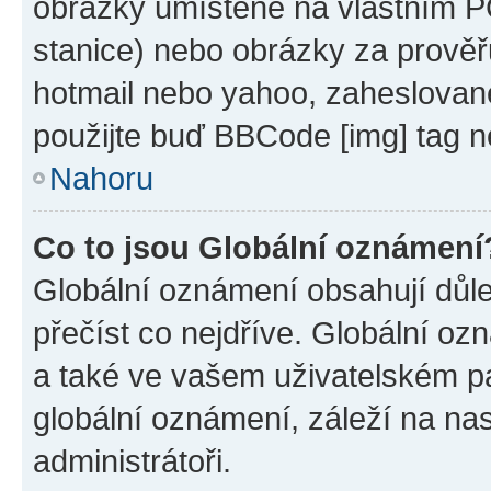
obrázky umístěné na vlastním PC
stanice) nebo obrázky za prověř
hotmail nebo yahoo, zaheslovan
použijte buď BBCode [img] tag n
Nahoru
Co to jsou Globální oznámení
Globální oznámení obsahují důlež
přečíst co nejdříve. Globální o
a také ve vašem uživatelském pan
globální oznámení, záleží na na
administrátoři.