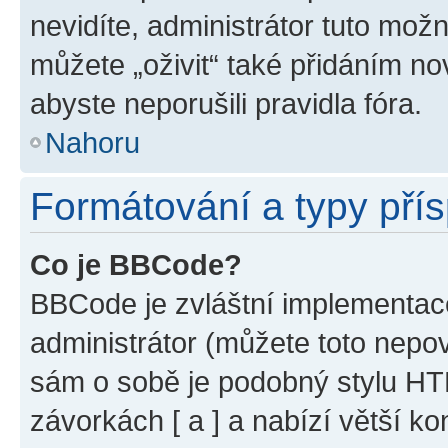
nevidíte, administrátor tuto mo
můžete „oživit“ také přidáním no
abyste neporušili pravidla fóra.
Nahoru
Formátování a typy pří
Co je BBCode?
BBCode je zvláštní implementac
administrátor (můžete toto nepov
sám o sobě je podobný stylu HT
závorkách [ a ] a nabízí větší ko