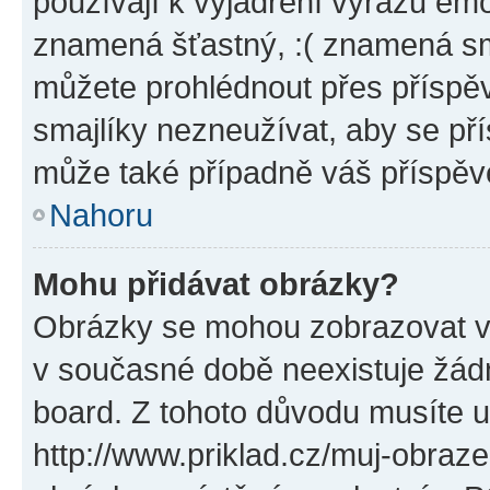
používají k vyjádření výrazu emo
znamená šťastný, :( znamená sm
můžete prohlédnout přes příspěv
smajlíky nezneužívat, aby se př
může také případně váš příspěv
Nahoru
Mohu přidávat obrázky?
Obrázky se mohou zobrazovat ve
v současné době neexistuje žád
board. Z tohoto důvodu musíte u
http://www.priklad.cz/muj-obraz