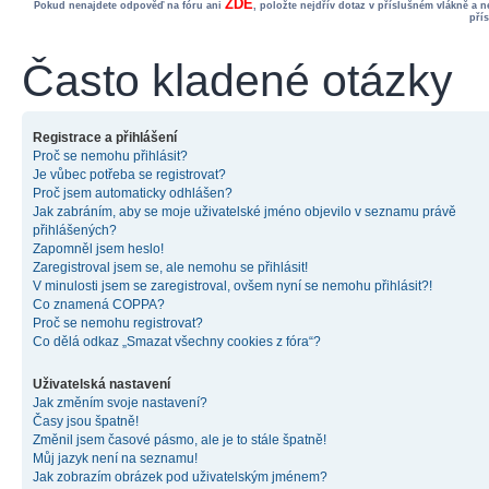
ZDE
Pokud nenajdete odpověď na fóru ani
, položte nejdřív dotaz v příslušném vlákně a 
pří
Často kladené otázky
Registrace a přihlášení
Proč se nemohu přihlásit?
Je vůbec potřeba se registrovat?
Proč jsem automaticky odhlášen?
Jak zabráním, aby se moje uživatelské jméno objevilo v seznamu právě
přihlášených?
Zapomněl jsem heslo!
Zaregistroval jsem se, ale nemohu se přihlásit!
V minulosti jsem se zaregistroval, ovšem nyní se nemohu přihlásit?!
Co znamená COPPA?
Proč se nemohu registrovat?
Co dělá odkaz „Smazat všechny cookies z fóra“?
Uživatelská nastavení
Jak změním svoje nastavení?
Časy jsou špatně!
Změnil jsem časové pásmo, ale je to stále špatně!
Můj jazyk není na seznamu!
Jak zobrazím obrázek pod uživatelským jménem?