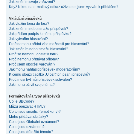
Jak změním svoje zařazení?
Když kliknu na e-mailový odkaz uživatele, jsem vyzván k přihlášení!
Vkládání příspěvků
Jak vložím téma do fóra?
Jak změním nebo smažu příspěvek?
Jak přidám podpis k mému příspěvku?
Jak vytvořím hlasování?
Proč nemohu přidat více možností pro hlasování?
Jak změním nebo smažu hlasování?
Proč se nemohu dostat k fóru?
Proč nemohu přidávat přílohy?
Proč jsem obdržel varování?
Jak mohu nahlásit příspěvek moderátorům?
K čemu slouží tlačítko „Uložit“ při psaní příspěvků?
Proč musí být můj příspěvek schválen?
Jak mohu oživit svoje téma?
Formátování a typy příspěvků
Co je BBCode?
Můžu používat HTML?
Co to jsou smajlíci (emotikony)?
Mohu přidávat obrázky?
Co to jsou Globální oznámení?
Co to jsou oznámení?
Co to jsou důležitá témata?