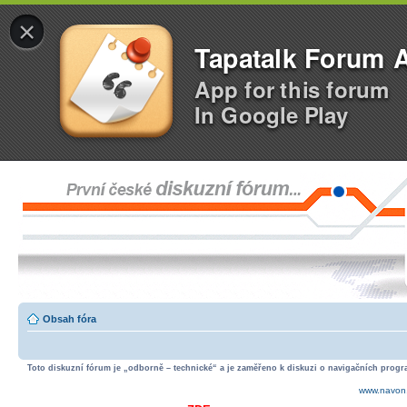
×
Tapatalk Forum 
App for this forum
In Google Play
Obsah fóra
Toto diskuzní fórum je „odborně – technické“ a je zaměřeno k diskuzi o navigačních progra
www.navon.