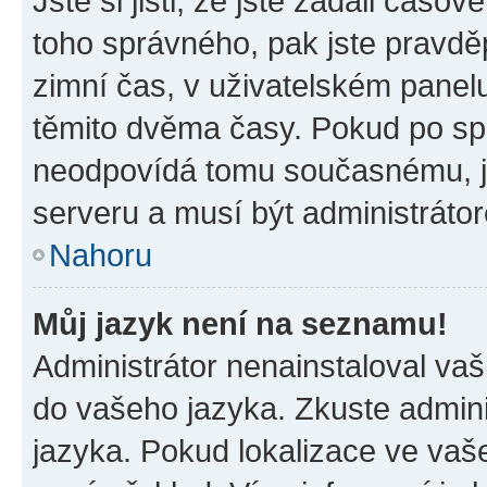
Jste si jisti, že jste zadali časo
toho správného, pak jste pravdě
zimní čas, v uživatelském pane
těmito dvěma časy. Pokud po s
neodpovídá tomu současnému, j
serveru a musí být administráto
Nahoru
Můj jazyk není na seznamu!
Administrátor nenainstaloval vaši
do vašeho jazyka. Zkuste admini
jazyka. Pokud lokalizace ve vaš