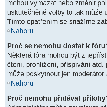
mohou vymazat nebo změnit polož
uskutečněné volby to tak může uč
Tímto opatřením se snažíme zabr
Nahoru
Proč se nemohu dostat k fóru
Některá fóra mohou být znepříst
čtení, prohlížení, přispívání atd.
může poskytnout jen moderátor a 
Nahoru
Proč nemohu přidávat přílohy