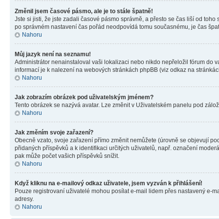
Změnil jsem časové pásmo, ale je to stále špatně!
Jste si jisti, že jste zadali časové pásmo správně, a přesto se čas liší od 
po správném nastavení čas pořád neodpovídá tomu současnému, je čas špatn
Nahoru
Můj jazyk není na seznamu!
Administrátor nenainstaloval vaši lokalizaci nebo nikdo nepřeložil fórum do 
informací je k nalezení na webových stránkách phpBB (viz odkaz na stránkách
Nahoru
Jak zobrazím obrázek pod uživatelským jménem?
Tento obrázek se nazývá avatar. Lze změnit v Uživatelském panelu pod záložko
Nahoru
Jak změním svoje zařazení?
Obecně vzato, svoje zařazení přímo změnit nemůžete (úrovně se objevují pod
přidaných příspěvků a k identifikaci určitých uživatelů, např. označení mode
pak může počet vašich příspěvků snížit.
Nahoru
Když kliknu na e-mailový odkaz uživatele, jsem vyzván k přihlášení!
Pouze registrovaní uživatelé mohou posílat e-mail lidem přes nastavený e-mai
adresy.
Nahoru