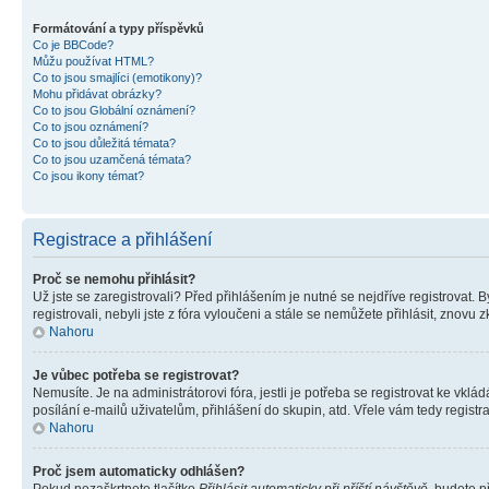
Formátování a typy příspěvků
Co je BBCode?
Můžu používat HTML?
Co to jsou smajlíci (emotikony)?
Mohu přidávat obrázky?
Co to jsou Globální oznámení?
Co to jsou oznámení?
Co to jsou důležitá témata?
Co to jsou uzamčená témata?
Co jsou ikony témat?
Registrace a přihlášení
Proč se nemohu přihlásit?
Už jste se zaregistrovali? Před přihlášením je nutné se nejdříve registrovat.
registrovali, nebyli jste z fóra vyloučeni a stále se nemůžete přihlásit, zno
Nahoru
Je vůbec potřeba se registrovat?
Nemusíte. Je na administrátorovi fóra, jestli je potřeba se registrovat ke 
posílání e-mailů uživatelům, přihlášení do skupin, atd. Vřele vám tedy registr
Nahoru
Proč jsem automaticky odhlášen?