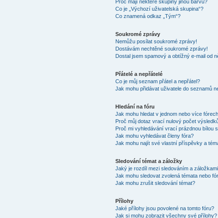
Proč mají některé skupiny jinou barvu?
Co je „Výchozí uživatelská skupina“?
Co znamená odkaz „Tým“?
Soukromé zprávy
Nemůžu posílat soukromé zprávy!
Dostávám nechtěné soukromé zprávy!
Dostal jsem spamový a obtížný e-mail od n
Přátelé a nepřátelé
Co je můj seznam přátel a nepřátel?
Jak mohu přidávat uživatele do seznamů ne
Hledání na fóru
Jak mohu hledat v jednom nebo více fórec
Proč můj dotaz vrací nulový počet výsledk
Proč mi vyhledávání vrací prázdnou bílou s
Jak mohu vyhledávat členy fóra?
Jak mohu najít své vlastní příspěvky a tém
Sledování témat a záložky
Jaký je rozdíl mezi sledováním a záložkam
Jak mohu sledovat zvolená témata nebo fó
Jak mohu zrušit sledování témat?
Přílohy
Jaké přílohy jsou povolené na tomto fóru?
Jak si mohu zobrazit všechny své přílohy?