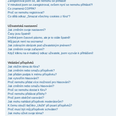
Zaregistroval jsem se, ale nemohu se přihlásit!
V minulosti jsem se zaregistroval, ovšem nyní se nemohu přihlásit?!
Co znamená COPPA?
Proč se nemohu registrovat?
Co dělá odkaz „Smazat všechny cookies z fóra“?
Uživatelská nastavení
Jak změním svoje nastavení?
Časy jsou špatně!
Změnil jsem časové pásmo, ale je to stále špatně!
Můj jazyk není na seznamu!
Jak zobrazím obrázek pod uživatelským jménem?
Jak změním svoje zařazení?
Když kliknu na e-mailový odkaz uživatele, jsem vyzván k přihlášení!
Vkládání příspěvků
Jak vložím téma do fóra?
Jak změním nebo smažu příspěvek?
Jak přidám podpis k mému příspěvku?
Jak vytvořím hlasování?
Proč nemohu přidat více možností pro hlasování?
Jak změním nebo smažu hlasování?
Proč se nemohu dostat k fóru?
Proč nemohu přidávat přílohy?
Proč jsem obdržel varování?
Jak mohu nahlásit příspěvek moderátorům?
K čemu slouží tlačítko „Uložit“ při psaní příspěvků?
Proč musí být můj příspěvek schválen?
Jak mohu oživit svoje téma?