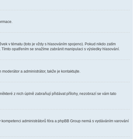
formace.
vek v tématu (toto je vždy s hlasováním spojeno). Pokud nikdo zatím
. Tímto opatřením se snažíme zabránit manipulaci s výsledky hlasování.
 moderátor a administrátor, takže je kontaktujte.
ěkteré z nich úplně zabraňují přidávat přílohy, nezobrazí se vám tato
ně v kompetenci administrátorů fóra a phpBB Group nemá s vydáváním varování