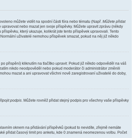
povoleno můžete vidět na spodní části fóra nebo tématu (Např.
Můžete přidat
e upravovat nebo mazat jen svoje příspěvky. Můžete upravit zprávu (někdy
říspěvku, který ukazuje, kolikrát jste tento příspěvek upravovali. Tento
). Normální uživatelé nemohou příspěvek smazat, pokud na něj již někdo
o přispění) kliknutím na tlačítko
upravit
. Pokud již někdo odpověděl na váš
ud zatím nikdo neodpověděl nebo pokud moderátor či administrátor změnili
mohou mazat a ani upravovat všichni nově zaregistrovaní uživatelé do doby,
řipojit podpis
. Můžete rovněž přidat stejný podpis pro všechny vaše příspěvky
lavním oknem na přidávání příspěvků (pokud to nevidíte, zřejmě nemáte
také přidat časový limit pro anketu, kde 0 znamená neomezenou volbu. Počet