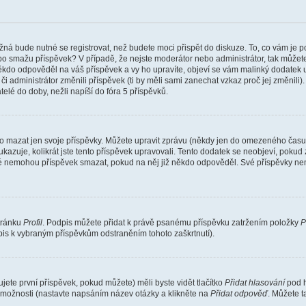
žná bude nutné se registrovat, než budete moci přispět do diskuze. To, co vám je 
o smažu příspěvek? V případě, že nejste moderátor nebo administrátor, tak můžet
ěkdo odpověděl na váš příspěvek a vy ho upravíte, objeví se vám malinký dodatek u p
administrátor změnili příspěvek (ti by měli sami zanechat vzkaz proč jej změnili
lé do doby, nežli napíší do fóra 5 příspěvků.
o mazat jen svoje příspěvky. Můžete upravit zprávu (někdy jen do omezeného času p
 ukazuje, kolikrát jste tento příspěvek upravovali. Tento dodatek se neobjeví, pok
telé nemohou příspěvek smazat, pokud na něj již někdo odpověděl. Své příspěvky ne
stránku
Profil
. Podpis můžete přidat k právě psanému příspěvku zatržením položky
P
dpis k vybraným příspěvkům odstraněním tohoto zaškrtnutí).
ete první příspěvek, pokud můžete) měli byste vidět tlačítko
Přidat hlasování
pod h
ě možnosti (nastavte napsáním název otázky a klikněte na
Přidat odpověď
. Můžete 