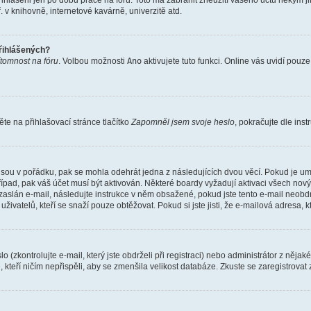
řihlášeni jen po dobu práce na fóru. Toto má zabránit zneužití vašeho účtu někým jiný
v knihovně, internetové kavárně, univerzitě atd.
přihlášených?
ítomnost na fóru
. Volbou možnosti
Ano
aktivujete tuto funkci. Online vás uvidí pouz
e na přihlašovací stránce tlačítko
Zapomněl jsem svoje heslo
, pokračujte dle ins
jsou v pořádku, pak se mohla odehrát jedna z následujících dvou věcí. Pokud je um
řípad, pak váš účet musí být aktivován. Některé boardy vyžadují aktivaci všech nov
yl zaslán e-mail, následujte instrukce v něm obsažené, pokud jste tento e-mail neobd
uživatelů, kteří se snaží pouze obtěžovat. Pokud si jste jisti, že e-mailová adresa, k
(zkontrolujte e-mail, který jste obdrželi při registraci) nebo administrátor z něja
, kteří ničím nepřispěli, aby se zmenšila velikost databáze. Zkuste se zaregistrovat