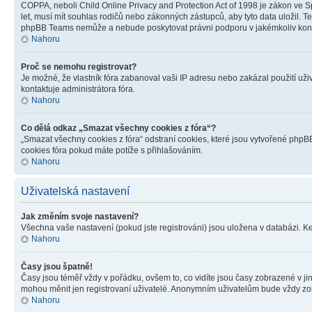
COPPA, neboli Child Online Privacy and Protection Act of 1998 je zákon ve Sp
let, musí mít souhlas rodičů nebo zákonných zástupců, aby tyto data uložil. Te
phpBB Teams nemůže a nebude poskytovat právni podporu v jakémkoliv kont
Nahoru
Proč se nemohu registrovat?
Je možné, že vlastník fóra zabanoval vaši IP adresu nebo zakázal použití uživ
kontaktuje administrátora fóra.
Nahoru
Co dělá odkaz „Smazat všechny cookies z fóra“?
„Smazat všechny cookies z fóra“ odstraní cookies, které jsou vytvořené phpBB
cookies fóra pokud máte potíže s přihlašováním.
Nahoru
Uživatelská nastavení
Jak změním svoje nastavení?
Všechna vaše nastavení (pokud jste registrováni) jsou uložena v databázi. K
Nahoru
Časy jsou špatně!
Časy jsou téměř vždy v pořádku, ovšem to, co vidíte jsou časy zobrazené v j
mohou měnit jen registrovaní uživatelé. Anonymním uživatelům bude vždy zo
Nahoru