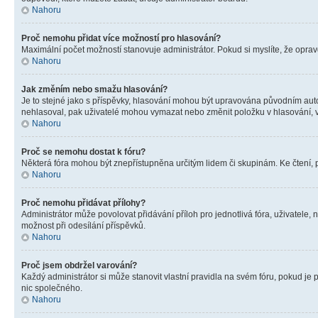
Nahoru
Proč nemohu přidat více možností pro hlasování?
Maximální počet možností stanovuje administrátor. Pokud si myslíte, že opravd
Nahoru
Jak změním nebo smažu hlasování?
Je to stejné jako s příspěvky, hlasování mohou být upravována původním aut
nehlasoval, pak uživatelé mohou vymazat nebo změnit položku v hlasování, v 
Nahoru
Proč se nemohu dostat k fóru?
Některá fóra mohou být znepřístupněna určitým lidem či skupinám. Ke čtení, pro
Nahoru
Proč nemohu přidávat přílohy?
Administrátor může povolovat přidávání příloh pro jednotlivá fóra, uživatele
možnost při odesílání příspěvků.
Nahoru
Proč jsem obdržel varování?
Každý administrátor si může stanovit vlastní pravidla na svém fóru, pokud j
nic společného.
Nahoru