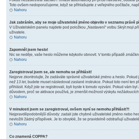
Pokud nezaškrtnete tlačítko
Přihlásit automaticky při příští návštěvě
, budete p
Toto ovšem nedoporučujeme, když se přihlašujete z veřejného počítače, např. 
Nahoru
Jak zabráním, aby se moje uživatelské jméno objevilo v seznamu právě 
V Uživatelském panelu najdete pod položkou „Nastavení“ volbu
Skrýt moji př
uživatele.
Nahoru
Zapomněl jsem heslo!
Nic se neděje, vaše heslo můžeme kdykoliv obnovit. V tomto případě zmáčknět
Nahoru
Zaregistroval jsem se, ale nemohu se přihlásit!
Nejprve zkontrolujte, že zadáváte správné uživatelské jméno a heslo. Pokud 
než 13 let
, budete muset následovat zaslané instrukce. Pokud toto není ten p
přihlásit. Když jste se registrovali, byli byste k tomuto vyzváni. Pokud vám b
důvodem, proč se aktivace používá, je zmenšit možnost výskytu
nežádoucích
Nahoru
V minulosti jsem se zaregistroval, ovšem nyní se nemohu přihlásit?!
Nejpravděpodobnější důvody: zadali jste chybné uživatelské jméno nebo heslo 
nevložili žádný příspěvek. Je to obvyklé, že se pravidelně odstraňují uživatelé
Nahoru
Co znamená COPPA?