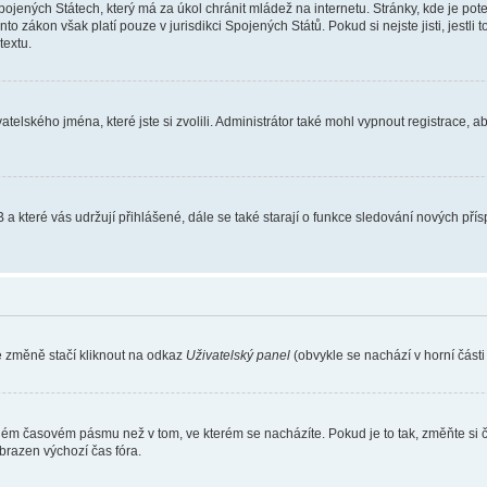
ojených Státech, který má za úkol chránit mládež na internetu. Stránky, kde je po
nto zákon však platí pouze v jurisdikci Spojených Států. Pokud si nejste jisti, jestl
extu.
atelského jména, které jste si zvolili. Administrátor také mohl vypnout registrace, 
 a které vás udržují přihlášené, dále se také starají o funkce sledování nových př
e změně stačí kliknout na odkaz
Uživatelský panel
(obvykle se nachází v horní část
iném časovém pásmu než v tom, ve kterém se nacházíte. Pokud je to tak, změňte si 
brazen výchozí čas fóra.