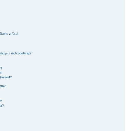
ěkoho z fóra!
bo je z nich odebírat?
h?
ů?
tránku!?
ata?
i?
ra?