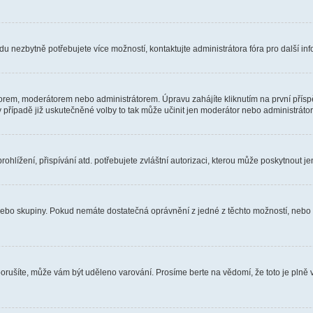
u nezbytně potřebujete více možností, kontaktujte administrátora fóra pro další in
orem, moderátorem nebo administrátorem. Úpravu zahájíte kliknutím na první příspě
případě již uskutečněné volby to tak může učinit jen moderátor nebo administrátor
hlížení, přispívání atd. potřebujete zvláštní autorizaci, kterou může poskytnout jen
, nebo skupiny. Pokud nemáte dostatečná oprávnění z jedné z těchto možností, nebo n
e porušíte, může vám být uděleno varování. Prosíme berte na vědomí, že toto je pl