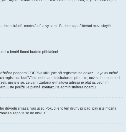
m. Abyste zůstali přihlášeni, zaškrtněte toto políčko, když se přihlašujete.
e administrátoři, moderátoři a vy sami. Budete započítáváni mezi skryté
trukcí a téměř ihned budete přihlášeni.
ožněna podpora COPPA a klikli jste při registraci na odkaz
…a je mi méně
ých registrací, buď Vámi, nebo administrátorem před tím, než se budete moci
rželi, ujistěte se, že vámi zadaná e-mailová adresa je platná. Jedním
terou jste použili je platná, kontaktujte administrátora boardu.
kého důvodu smazal váš účet. Pokud je to ten druhý případ, pak jste možná
 znovu a zapojte se do diskuzí.