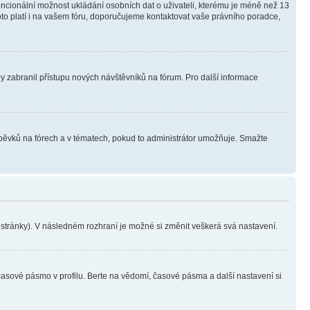
tencionální možnost ukládání osobních dat o uživateli, kterému je méně než 13
i toto platí i na vašem fóru, doporučujeme kontaktovat vaše právního poradce,
aby zabranil přístupu nových návštěvníků na fórum. Pro další informace
íspěvků na fórech a v tématech, pokud to administrátor umožňuje. Smažte
i stránky). V následném rozhraní je možné si změnit veškerá svá nastavení.
časové pásmo v profilu. Berte na vědomí, časové pásma a další nastavení si