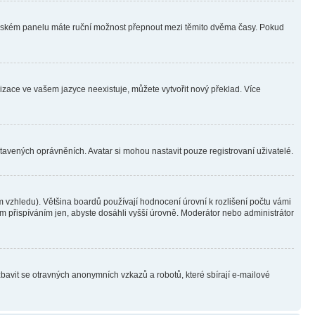
ivatelském panelu máte ruční možnost přepnout mezi těmito dvěma časy. Pokud
lizace ve vašem jazyce neexistuje, můžete vytvořit nový překlad. Více
stavených oprávněních. Avatar si mohou nastavit pouze registrovaní uživatelé.
 vzhledu). Většina boardů používají hodnocení úrovní k rozlišení počtu vámi
ým přispíváním jen, abyste dosáhli vyšší úrovně. Moderátor nebo administrátor
zbavit se otravných anonymních vzkazů a robotů, které sbírají e-mailové