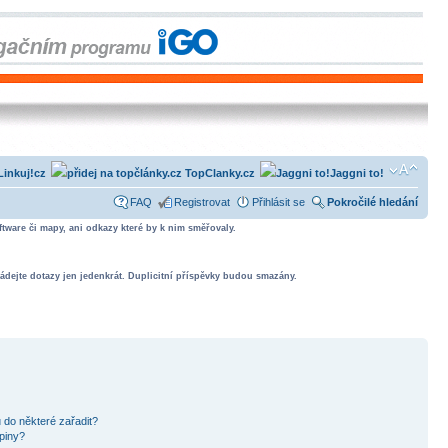
Linkuj!cz
TopClanky.cz
Jaggni to!
FAQ
Registrovat
Přihlásit se
Pokročilé hledání
tware či mapy, ani odkazy které by k nim směřovaly.
ádejte dotazy jen jedenkrát. Duplicitní příspěvky budou smazány.
 do některé zařadit?
piny?