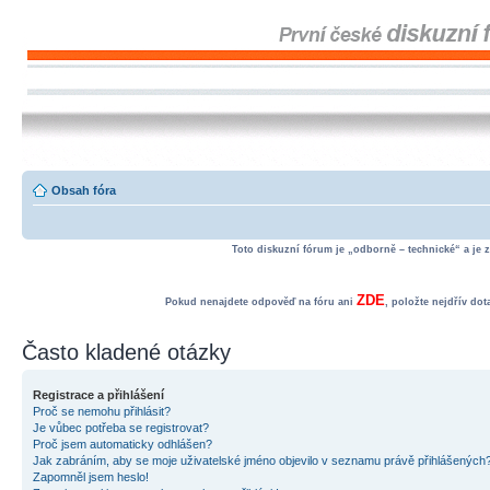
Obsah fóra
Toto diskuzní fórum je „odborně – technické“ a je 
ZDE
Pokud nenajdete odpověď na fóru ani
, položte nejdřív do
Často kladené otázky
Registrace a přihlášení
Proč se nemohu přihlásit?
Je vůbec potřeba se registrovat?
Proč jsem automaticky odhlášen?
Jak zabráním, aby se moje uživatelské jméno objevilo v seznamu právě přihlášených
Zapomněl jsem heslo!