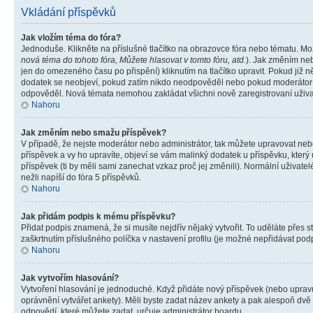
Vkládání příspěvků
Jak vložím téma do fóra?
Jednoduše. Klikněte na příslušné tlačítko na obrazovce fóra nebo tématu. Mo
nová téma do tohoto fóra, Můžete hlasovat v tomto fóru, atd.
). Jak změním neb
jen do omezeného času po přispění) kliknutím na tlačítko upravit. Pokud již n
dodatek se neobjeví, pokud zatím nikdo neodpověděl nebo pokud moderátor či 
odpověděl. Nová témata nemohou zakládat všichni nově zaregistrovaní uživate
Nahoru
Jak změním nebo smažu příspěvek?
V případě, že nejste moderátor nebo administrátor, tak můžete upravovat neb
příspěvek a vy ho upravíte, objeví se vám malinký dodatek u příspěvku, který
příspěvek (ti by měli sami zanechat vzkaz proč jej změnili). Normální uživa
nežli napíší do fóra 5 příspěvků.
Nahoru
Jak přidám podpis k mému příspěvku?
Přidat podpis znamená, že si musíte nejdřív nějaký vytvořit. To uděláte přes 
zaškrtnutím příslušného políčka v nastavení profilu (je možné nepřidávat po
Nahoru
Jak vytvořím hlasování?
Vytvoření hlasování je jednoduché. Když přidáte nový příspěvek (nebo upravuj
oprávnění vytvářet ankety). Měli byste zadat název ankety a pak alespoň dv
odpovědí, které můžete zadat, určuje administrátor boardu.