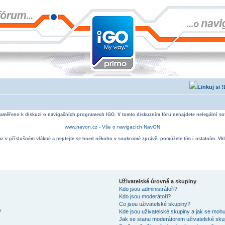
zaměřeno k diskuzi o navigačních programech IGO. V tomto diskuzním fóru nenajdete nelegální sof
www.navon.cz - Vše o navigacích NavON
taz v příslušném vlákně a neptejte se hned někoho v soukromé zprávě, pomůžete tím i ostatním. Vkl
Uživatelské úrovně a skupiny
Kdo jsou administrátoři?
Kdo jsou moderátoři?
Co jsou uživatelské skupiny?
?
Kde jsou uživatelské skupiny a jak se mohu
Jak se stanu moderátorem uživatelské sku