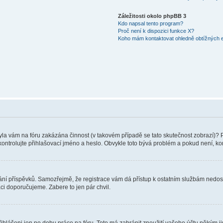
Záležitosti okolo phpBB 3
Kdo napsal tento program?
Proč není k dispozici funkce X?
Koho mám kontaktovat ohledně obtížných e-
 Byla vám na fóru zakázána činnost (v takovém případě se tato skutečnost zobrazí)? 
vu zkontrolujte přihlašovací jméno a heslo. Obvykle toto bývá problém a pokud není, 
vkládání příspěvků. Samozřejmě, že registrace vám dá přístup k ostatním službám ne
aci doporučujeme. Zabere to jen pár chvil.