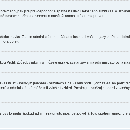
toho správného, pak jste pravděpodobně špatně nastavili letní nebo zimní čas, v už
ě nastaven přímo na serveru a musí být administrátorem opraven.
vašeho jazyka. Zkuste administrátora požádat o instalaci vašeho jazyka. Pokud loka
 fóra dole).
u Profil. Způsoby jakými si můžete upravit avatar závisí na administrátorovi a na
 vaším uživatelským jménem v tématech a na vašem profilu, což záleží na použitém
rátorů a administrátorů může mít zvláštní vzhled. Prosím, nezatěžujte board zbytečn
lový formulář (pokud administrátor tuto možnost povolil). Toto opatření umožňuje 