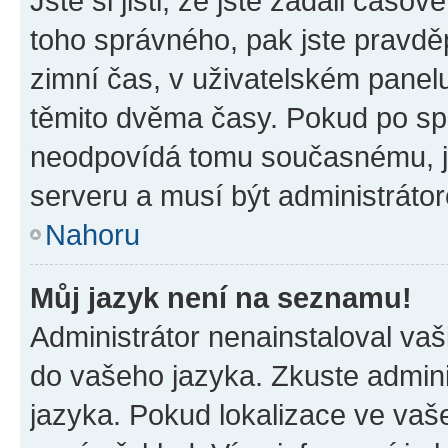
Jste si jisti, že jste zadali časo
toho správného, pak jste pravdě
zimní čas, v uživatelském pane
těmito dvěma časy. Pokud po s
neodpovídá tomu současnému, j
serveru a musí být administráto
Nahoru
Můj jazyk není na seznamu!
Administrátor nenainstaloval vaši
do vašeho jazyka. Zkuste admini
jazyka. Pokud lokalizace ve vaš