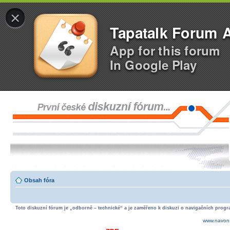
×
Tapatalk Forum 
App for this forum
In Google Play
Obsah fóra
Toto diskuzní fórum je „odborně – technické“ a je zaměřeno k diskuzi o navigačních progra
www.navon.