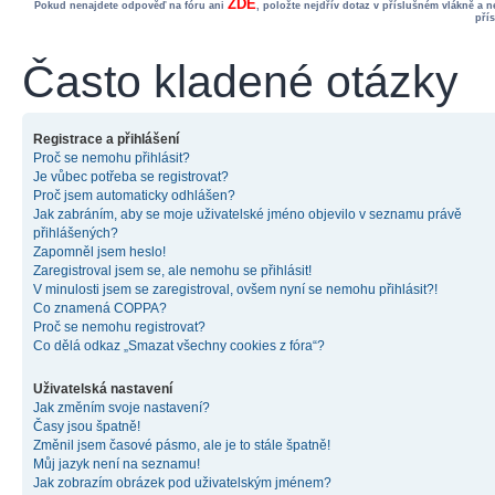
ZDE
Pokud nenajdete odpověď na fóru ani
, položte nejdřív dotaz v příslušném vlákně a 
pří
Často kladené otázky
Registrace a přihlášení
Proč se nemohu přihlásit?
Je vůbec potřeba se registrovat?
Proč jsem automaticky odhlášen?
Jak zabráním, aby se moje uživatelské jméno objevilo v seznamu právě
přihlášených?
Zapomněl jsem heslo!
Zaregistroval jsem se, ale nemohu se přihlásit!
V minulosti jsem se zaregistroval, ovšem nyní se nemohu přihlásit?!
Co znamená COPPA?
Proč se nemohu registrovat?
Co dělá odkaz „Smazat všechny cookies z fóra“?
Uživatelská nastavení
Jak změním svoje nastavení?
Časy jsou špatně!
Změnil jsem časové pásmo, ale je to stále špatně!
Můj jazyk není na seznamu!
Jak zobrazím obrázek pod uživatelským jménem?