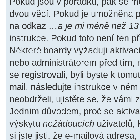
Pokud jsou v pořádku, pak se mo
dvou věcí. Pokud je umožněna pod
na odkaz
…a je mi méně než 13 
instrukce. Pokud toto není ten p
Některé boardy vyžadují aktivac
nebo administrátorem před tím, n
se registrovali, byli byste k tom
mail, následujte instrukce v něm
neobdrželi, ujistěte se, že vámi
Jedním důvodem, proč se aktiva
výskytu
nežádoucích
uživatelů, 
si jste jisti, že e-mailová adresa,