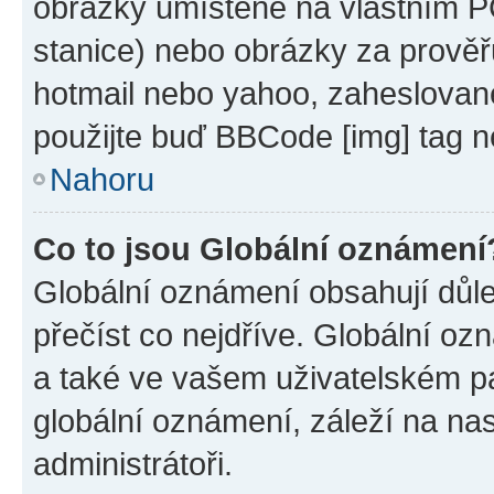
obrázky umístěné na vlastním PC
stanice) nebo obrázky za prověř
hotmail nebo yahoo, zaheslovan
použijte buď BBCode [img] tag n
Nahoru
Co to jsou Globální oznámení
Globální oznámení obsahují důlež
přečíst co nejdříve. Globální o
a také ve vašem uživatelském pan
globální oznámení, záleží na na
administrátoři.