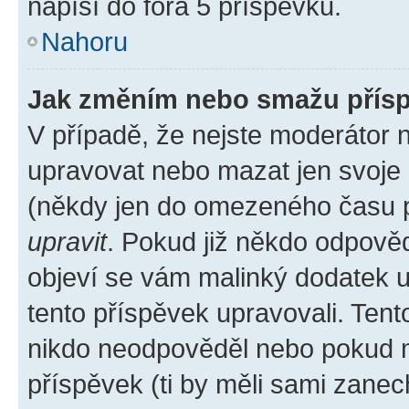
napíší do fóra 5 příspěvků.
Nahoru
Jak změním nebo smažu přís
V případě, že nejste moderátor 
upravovat nebo mazat jen svoje 
(někdy jen do omezeného času po
upravit
. Pokud již někdo odpověd
objeví se vám malinký dodatek u 
tento příspěvek upravovali. Ten
nikdo neodpověděl nebo pokud mo
příspěvek (ti by měli sami zanec