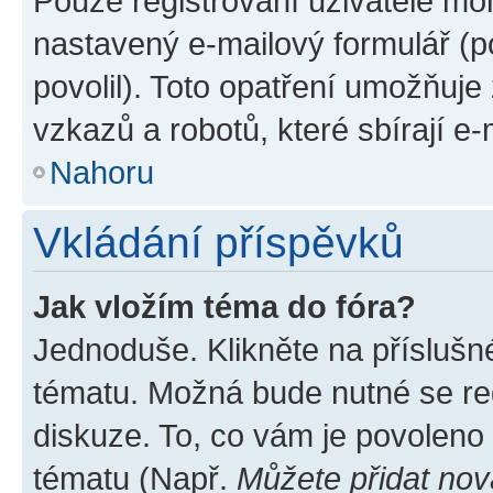
Pouze registrovaní uživatelé moh
nastavený e-mailový formulář (p
povolil). Toto opatření umožňuj
vzkazů a robotů, které sbírají e
Nahoru
Vkládání příspěvků
Jak vložím téma do fóra?
Jednoduše. Klikněte na příslušn
tématu. Možná bude nutné se reg
diskuze. To, co vám je povoleno
tématu (Např.
Můžete přidat nov