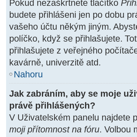
Pokud nezaškrtnete tlačítko
Přih
budete přihlášeni jen po dobu pr
vašeho účtu někým jiným. Abyste 
políčko, když se přihlašujete. 
přihlašujete z veřejného počítač
kavárně, univerzitě atd.
Nahoru
Jak zabráním, aby se moje už
právě přihlášených?
V Uživatelském panelu najdete 
moji přítomnost na fóru
. Volbou