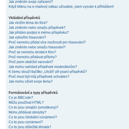
Jak změním svoje zařazení?
Když kliknu na e-mailový odkaz uživatele, jsem vyzván k přihlášení!
Vkládání příspěvků
Jak vložím téma do fóra?
Jak změním nebo smažu příspěvek?
Jak přidám podpis k mému příspěvku?
Jak vytvořím hlasování?
Proč nemohu přidat více možností pro hlasování?
Jak změním nebo smažu hlasování?
Proč se nemohu dostat k fóru?
Proč nemohu přidávat přílohy?
Proč jsem obdržel varování?
Jak mohu nahlásit příspěvek moderátorům?
K čemu slouží tlačítko „Uložit“ při psaní příspěvků?
Proč musí být můj příspěvek schválen?
Jak mohu oživit svoje téma?
Formátování a typy příspěvků
Co je BBCode?
Můžu používat HTML?
Co to jsou smajlíci (emotikony)?
Mohu přidávat obrázky?
Co to jsou Globální oznámení?
Co to jsou oznámení?
Co to jsou důležitá témata?