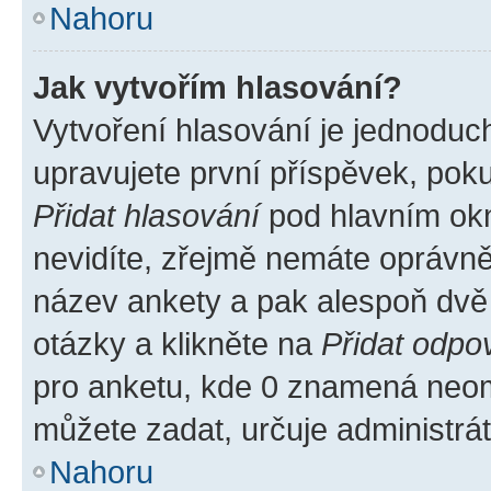
Nahoru
Jak vytvořím hlasování?
Vytvoření hlasování je jednoduc
upravujete první příspěvek, poku
Přidat hlasování
pod hlavním okn
nevidíte, zřejmě nemáte oprávněn
název ankety a pak alespoň dvě
otázky a klikněte na
Přidat odpo
pro anketu, kde 0 znamená neom
můžete zadat, určuje administrá
Nahoru