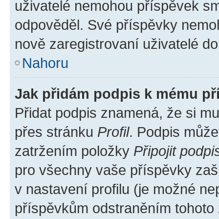
uživatelé nemohou příspěvek sma
odpověděl. Své příspěvky nemoh
nově zaregistrovaní uživatelé do 
Nahoru
Jak přidám podpis k mému př
Přidat podpis znamená, že si mus
přes stránku
Profil
. Podpis může
zatržením položky
Připojit podpi
pro všechny vaše příspěvky zašk
v nastavení profilu (je možné n
příspěvkům odstraněním tohoto z