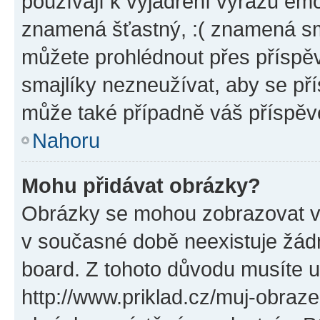
používají k vyjádření výrazu emo
znamená šťastný, :( znamená sm
můžete prohlédnout přes příspěv
smajlíky nezneužívat, aby se př
může také případně váš příspěv
Nahoru
Mohu přidávat obrázky?
Obrázky se mohou zobrazovat ve
v současné době neexistuje žád
board. Z tohoto důvodu musíte u
http://www.priklad.cz/muj-obraz