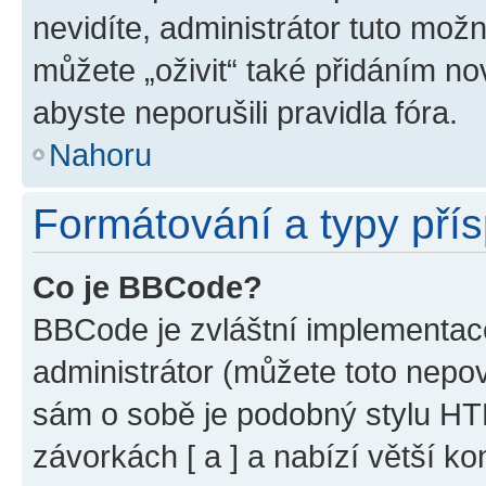
nevidíte, administrátor tuto mo
můžete „oživit“ také přidáním no
abyste neporušili pravidla fóra.
Nahoru
Formátování a typy pří
Co je BBCode?
BBCode je zvláštní implementac
administrátor (můžete toto nepov
sám o sobě je podobný stylu HT
závorkách [ a ] a nabízí větší ko