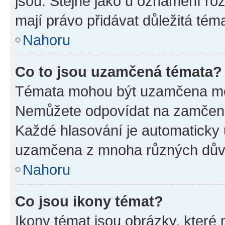
jsou. Stejně jako u oznámení rozh
mají právo přidávat důležitá tém
Nahoru
Co to jsou uzamčená témata?
Témata mohou být uzamčena mo
Nemůžete odpovídat na zamčená 
Každé hlasování je automatick
uzamčena z mnoha různých dův
Nahoru
Co jsou ikony témat?
Ikony témat jsou obrázky, které