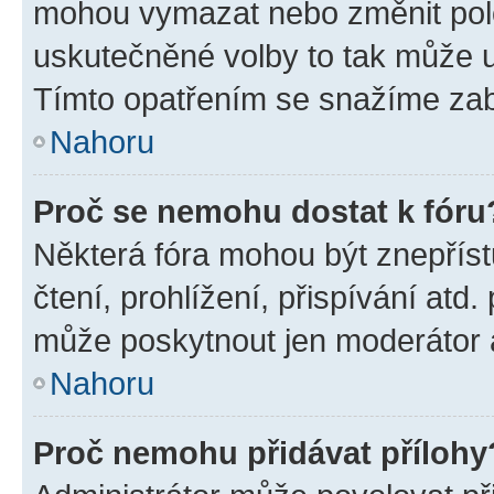
mohou vymazat nebo změnit polož
uskutečněné volby to tak může uč
Tímto opatřením se snažíme zabr
Nahoru
Proč se nemohu dostat k fóru
Některá fóra mohou být znepříst
čtení, prohlížení, přispívání atd.
může poskytnout jen moderátor a 
Nahoru
Proč nemohu přidávat přílohy