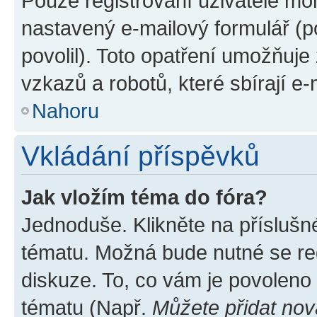
Pouze registrovaní uživatelé moh
nastavený e-mailový formulář (p
povolil). Toto opatření umožňuj
vzkazů a robotů, které sbírají e
Nahoru
Vkládání příspěvků
Jak vložím téma do fóra?
Jednoduše. Klikněte na příslušn
tématu. Možná bude nutné se reg
diskuze. To, co vám je povoleno
tématu (Např.
Můžete přidat nov