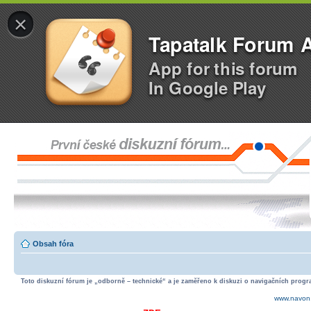
×
Tapatalk Forum 
App for this forum
In Google Play
Obsah fóra
Toto diskuzní fórum je „odborně – technické“ a je zaměřeno k diskuzi o navigačních progra
www.navon.