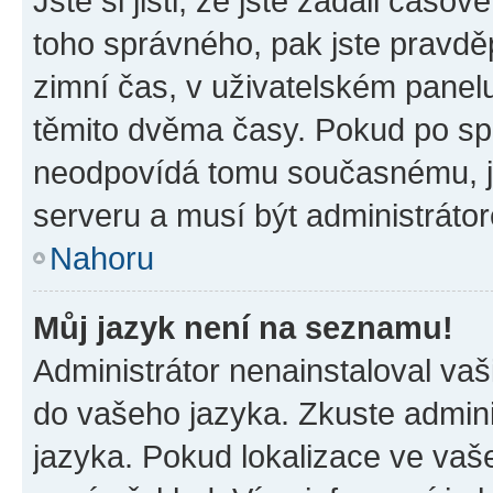
Jste si jisti, že jste zadali časo
toho správného, pak jste pravdě
zimní čas, v uživatelském pane
těmito dvěma časy. Pokud po s
neodpovídá tomu současnému, j
serveru a musí být administráto
Nahoru
Můj jazyk není na seznamu!
Administrátor nenainstaloval vaši
do vašeho jazyka. Zkuste admini
jazyka. Pokud lokalizace ve vaš