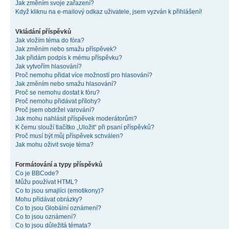
Jak změním svoje zařazení?
Když kliknu na e-mailový odkaz uživatele, jsem vyzván k přihlášení!
Vkládání příspěvků
Jak vložím téma do fóra?
Jak změním nebo smažu příspěvek?
Jak přidám podpis k mému příspěvku?
Jak vytvořím hlasování?
Proč nemohu přidat více možností pro hlasování?
Jak změním nebo smažu hlasování?
Proč se nemohu dostat k fóru?
Proč nemohu přidávat přílohy?
Proč jsem obdržel varování?
Jak mohu nahlásit příspěvek moderátorům?
K čemu slouží tlačítko „Uložit“ při psaní příspěvků?
Proč musí být můj příspěvek schválen?
Jak mohu oživit svoje téma?
Formátování a typy příspěvků
Co je BBCode?
Můžu používat HTML?
Co to jsou smajlíci (emotikony)?
Mohu přidávat obrázky?
Co to jsou Globální oznámení?
Co to jsou oznámení?
Co to jsou důležitá témata?