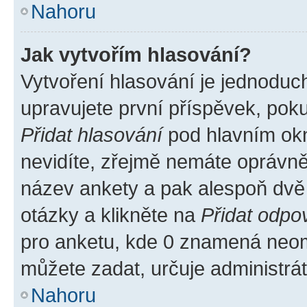
Nahoru
Jak vytvořím hlasování?
Vytvoření hlasování je jednoduc
upravujete první příspěvek, poku
Přidat hlasování
pod hlavním okn
nevidíte, zřejmě nemáte oprávněn
název ankety a pak alespoň dvě
otázky a klikněte na
Přidat odpo
pro anketu, kde 0 znamená neom
můžete zadat, určuje administrá
Nahoru