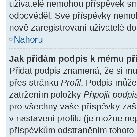
uživatelé nemohou příspěvek sma
odpověděl. Své příspěvky nemoh
nově zaregistrovaní uživatelé do 
Nahoru
Jak přidám podpis k mému př
Přidat podpis znamená, že si mus
přes stránku
Profil
. Podpis může
zatržením položky
Připojit podpi
pro všechny vaše příspěvky zašk
v nastavení profilu (je možné n
příspěvkům odstraněním tohoto z