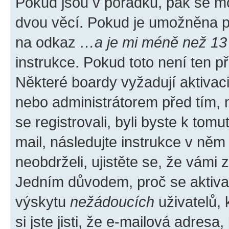
Pokud jsou v pořádku, pak se mo
dvou věcí. Pokud je umožněna pod
na odkaz
…a je mi méně než 13 
instrukce. Pokud toto není ten p
Některé boardy vyžadují aktivac
nebo administrátorem před tím, n
se registrovali, byli byste k tom
mail, následujte instrukce v něm
neobdrželi, ujistěte se, že vámi
Jedním důvodem, proč se aktiva
výskytu
nežádoucích
uživatelů, 
si jste jisti, že e-mailová adresa,