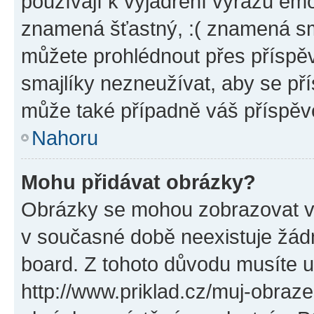
používají k vyjádření výrazu emo
znamená šťastný, :( znamená sm
můžete prohlédnout přes příspěv
smajlíky nezneužívat, aby se př
může také případně váš příspěv
Nahoru
Mohu přidávat obrázky?
Obrázky se mohou zobrazovat ve
v současné době neexistuje žád
board. Z tohoto důvodu musíte u
http://www.priklad.cz/muj-obraz