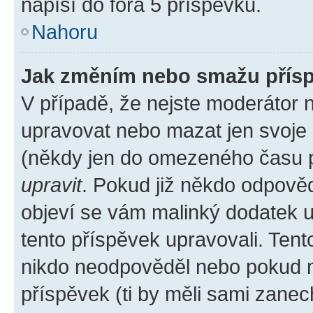
napíší do fóra 5 příspěvků.
Nahoru
Jak změním nebo smažu přís
V případě, že nejste moderátor 
upravovat nebo mazat jen svoje 
(někdy jen do omezeného času po
upravit
. Pokud již někdo odpověd
objeví se vám malinký dodatek u 
tento příspěvek upravovali. Ten
nikdo neodpověděl nebo pokud mo
příspěvek (ti by měli sami zanec