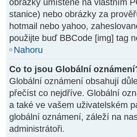
obrázky umístěné na vlastním PC
stanice) nebo obrázky za prověř
hotmail nebo yahoo, zaheslovan
použijte buď BBCode [img] tag n
Nahoru
Co to jsou Globální oznámení
Globální oznámení obsahují důlež
přečíst co nejdříve. Globální o
a také ve vašem uživatelském pan
globální oznámení, záleží na na
administrátoři.