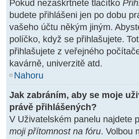
Pokud nezaškrtnete tlačítko
Přih
budete přihlášeni jen po dobu pr
vašeho účtu někým jiným. Abyste 
políčko, když se přihlašujete. 
přihlašujete z veřejného počítač
kavárně, univerzitě atd.
Nahoru
Jak zabráním, aby se moje už
právě přihlášených?
V Uživatelském panelu najdete 
moji přítomnost na fóru
. Volbou