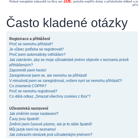
ZDE
Pokud nenajdete odpověď na fóru ani
, položte nejdřív dotaz v příslušném vlákně a 
pří
Často kladené otázky
Registrace a přihlášení
Proč se nemohu přihlásit?
Je vůbec potřeba se registrovat?
Proč jsem automaticky odhlášen?
Jak zabráním, aby se moje uživatelské jméno objevilo v seznamu právě
přihlášených?
Zapomněl jsem heslo!
Zaregistroval jsem se, ale nemohu se přihlásit!
V minulosti jsem se zaregistroval, ovšem nyní se nemohu přihlásit?!
Co znamená COPPA?
Proč se nemohu registrovat?
Co dělá odkaz „Smazat všechny cookies z fóra“?
Uživatelská nastavení
Jak změním svoje nastavení?
Časy jsou špatně!
Změnil jsem časové pásmo, ale je to stále špatně!
Můj jazyk není na seznamu!
Jak zobrazím obrázek pod uživatelským jménem?