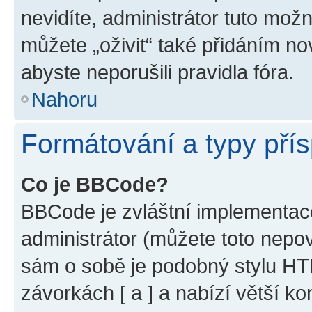
nevidíte, administrátor tuto mo
můžete „oživit“ také přidáním no
abyste neporušili pravidla fóra.
Nahoru
Formátování a typy pří
Co je BBCode?
BBCode je zvláštní implementac
administrátor (můžete toto nepov
sám o sobě je podobný stylu HT
závorkách [ a ] a nabízí větší ko