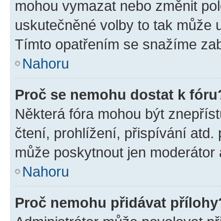
mohou vymazat nebo změnit polož
uskutečněné volby to tak může uč
Tímto opatřením se snažíme zabr
Nahoru
Proč se nemohu dostat k fóru
Některá fóra mohou být znepříst
čtení, prohlížení, přispívání atd.
může poskytnout jen moderátor a 
Nahoru
Proč nemohu přidávat přílohy