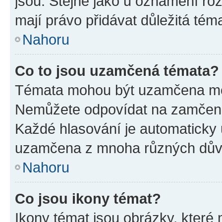
jsou. Stejně jako u oznámení rozh
mají právo přidávat důležitá tém
Nahoru
Co to jsou uzamčená témata?
Témata mohou být uzamčena mo
Nemůžete odpovídat na zamčená 
Každé hlasování je automatick
uzamčena z mnoha různých dův
Nahoru
Co jsou ikony témat?
Ikony témat jsou obrázky, které