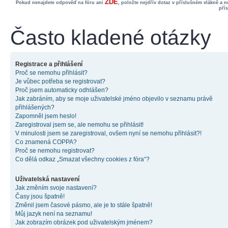
ZDE
Pokud nenajdete odpověď na fóru ani
, položte nejdřív dotaz v příslušném vlákně a 
pří
Často kladené otázky
Registrace a přihlášení
Proč se nemohu přihlásit?
Je vůbec potřeba se registrovat?
Proč jsem automaticky odhlášen?
Jak zabráním, aby se moje uživatelské jméno objevilo v seznamu právě
přihlášených?
Zapomněl jsem heslo!
Zaregistroval jsem se, ale nemohu se přihlásit!
V minulosti jsem se zaregistroval, ovšem nyní se nemohu přihlásit?!
Co znamená COPPA?
Proč se nemohu registrovat?
Co dělá odkaz „Smazat všechny cookies z fóra“?
Uživatelská nastavení
Jak změním svoje nastavení?
Časy jsou špatně!
Změnil jsem časové pásmo, ale je to stále špatně!
Můj jazyk není na seznamu!
Jak zobrazím obrázek pod uživatelským jménem?