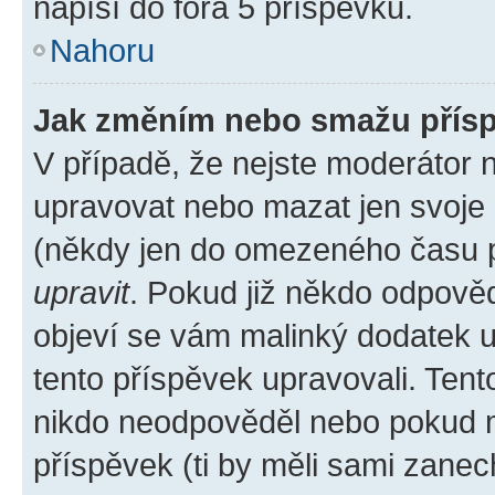
napíší do fóra 5 příspěvků.
Nahoru
Jak změním nebo smažu přís
V případě, že nejste moderátor 
upravovat nebo mazat jen svoje 
(někdy jen do omezeného času po
upravit
. Pokud již někdo odpověd
objeví se vám malinký dodatek u 
tento příspěvek upravovali. Ten
nikdo neodpověděl nebo pokud mo
příspěvek (ti by měli sami zanec