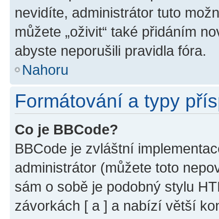
nevidíte, administrátor tuto mo
můžete „oživit“ také přidáním no
abyste neporušili pravidla fóra.
Nahoru
Formátování a typy pří
Co je BBCode?
BBCode je zvláštní implementac
administrátor (můžete toto nepov
sám o sobě je podobný stylu HT
závorkách [ a ] a nabízí větší ko