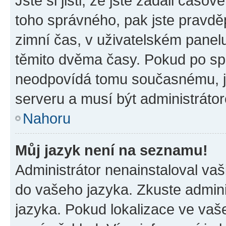
Jste si jisti, že jste zadali časo
toho správného, pak jste pravdě
zimní čas, v uživatelském pane
těmito dvěma časy. Pokud po s
neodpovídá tomu současnému, j
serveru a musí být administráto
Nahoru
Můj jazyk není na seznamu!
Administrátor nenainstaloval vaši
do vašeho jazyka. Zkuste admini
jazyka. Pokud lokalizace ve vaš