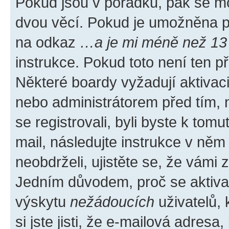
Pokud jsou v pořádku, pak se mo
dvou věcí. Pokud je umožněna pod
na odkaz
…a je mi méně než 13 
instrukce. Pokud toto není ten p
Některé boardy vyžadují aktivac
nebo administrátorem před tím, n
se registrovali, byli byste k tom
mail, následujte instrukce v něm
neobdrželi, ujistěte se, že vámi
Jedním důvodem, proč se aktiva
výskytu
nežádoucích
uživatelů, 
si jste jisti, že e-mailová adresa,