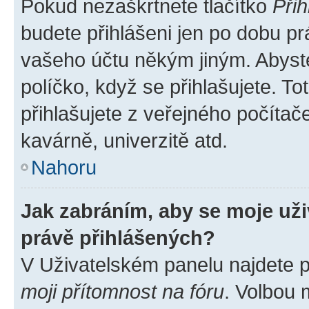
Pokud nezaškrtnete tlačítko
Přih
budete přihlášeni jen po dobu pr
vašeho účtu někým jiným. Abyste 
políčko, když se přihlašujete. 
přihlašujete z veřejného počítač
kavárně, univerzitě atd.
Nahoru
Jak zabráním, aby se moje už
právě přihlášených?
V Uživatelském panelu najdete 
moji přítomnost na fóru
. Volbou