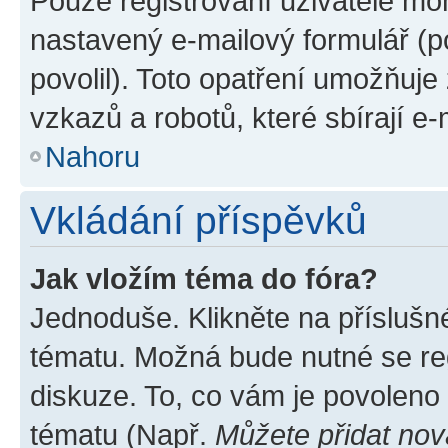
Pouze registrovaní uživatelé moh
nastavený e-mailový formulář (p
povolil). Toto opatření umožňuj
vzkazů a robotů, které sbírají e
Nahoru
Vkládání příspěvků
Jak vložím téma do fóra?
Jednoduše. Klikněte na příslušn
tématu. Možná bude nutné se reg
diskuze. To, co vám je povoleno
tématu (Např.
Můžete přidat nov