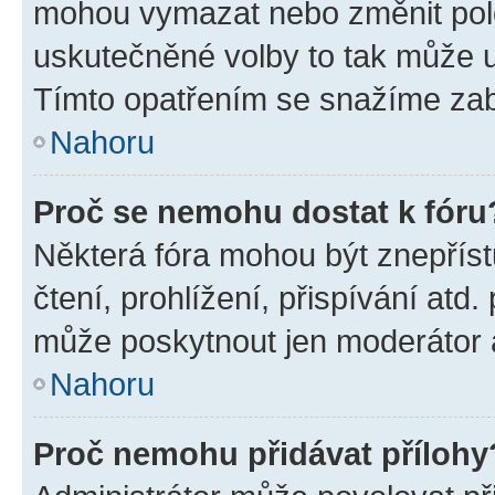
mohou vymazat nebo změnit polož
uskutečněné volby to tak může uč
Tímto opatřením se snažíme zabr
Nahoru
Proč se nemohu dostat k fóru
Některá fóra mohou být znepříst
čtení, prohlížení, přispívání atd.
může poskytnout jen moderátor a 
Nahoru
Proč nemohu přidávat přílohy