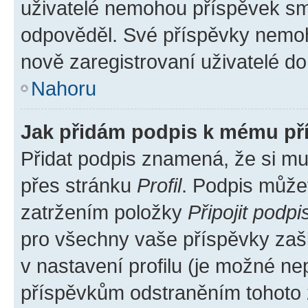
uživatelé nemohou příspěvek sma
odpověděl. Své příspěvky nemoh
nově zaregistrovaní uživatelé do 
Nahoru
Jak přidám podpis k mému př
Přidat podpis znamená, že si mus
přes stránku
Profil
. Podpis může
zatržením položky
Připojit podpi
pro všechny vaše příspěvky zašk
v nastavení profilu (je možné n
příspěvkům odstraněním tohoto z