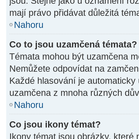
jsou. Stejně jako u oznámení rozh
mají právo přidávat důležitá tém
Nahoru
Co to jsou uzamčená témata?
Témata mohou být uzamčena mo
Nemůžete odpovídat na zamčená 
Každé hlasování je automatick
uzamčena z mnoha různých dův
Nahoru
Co jsou ikony témat?
Ikony témat jsou obrázky, které