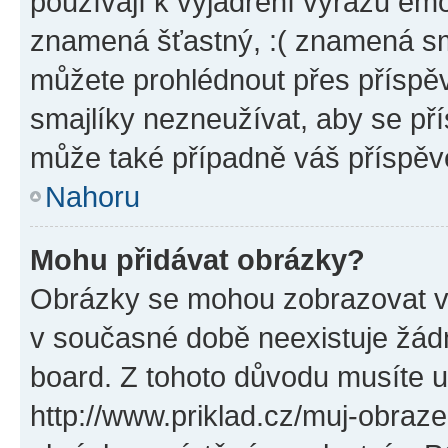
používají k vyjádření výrazu emo
znamená šťastný, :( znamená sm
můžete prohlédnout přes příspěv
smajlíky nezneužívat, aby se př
může také případně váš příspěv
Nahoru
Mohu přidávat obrázky?
Obrázky se mohou zobrazovat ve
v současné době neexistuje žád
board. Z tohoto důvodu musíte u
http://www.priklad.cz/muj-obraz