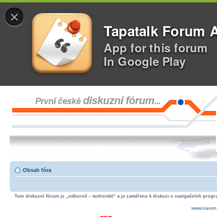
×
Tapatalk Forum 
App for this forum
In Google Play
Obsah fóra
Toto diskuzní fórum je „odborně – technické“ a je zaměřeno k diskuzi o navigačních progra
www.navon.