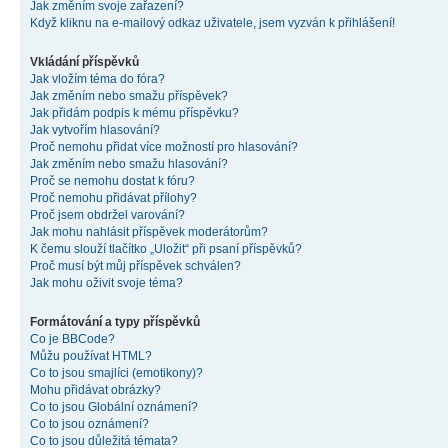
Jak změním svoje zařazení?
Když kliknu na e-mailový odkaz uživatele, jsem vyzván k přihlášení!
Vkládání příspěvků
Jak vložím téma do fóra?
Jak změním nebo smažu příspěvek?
Jak přidám podpis k mému příspěvku?
Jak vytvořím hlasování?
Proč nemohu přidat více možností pro hlasování?
Jak změním nebo smažu hlasování?
Proč se nemohu dostat k fóru?
Proč nemohu přidávat přílohy?
Proč jsem obdržel varování?
Jak mohu nahlásit příspěvek moderátorům?
K čemu slouží tlačítko „Uložit“ při psaní příspěvků?
Proč musí být můj příspěvek schválen?
Jak mohu oživit svoje téma?
Formátování a typy příspěvků
Co je BBCode?
Můžu používat HTML?
Co to jsou smajlíci (emotikony)?
Mohu přidávat obrázky?
Co to jsou Globální oznámení?
Co to jsou oznámení?
Co to jsou důležitá témata?