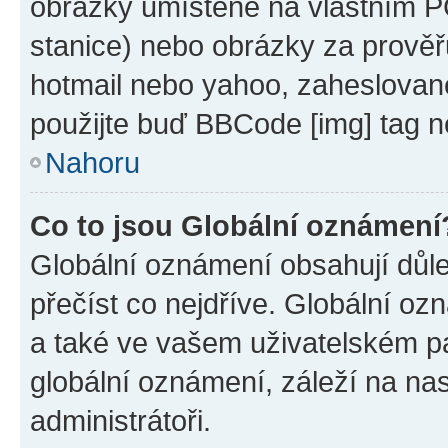
obrázky umístěné na vlastním PC
stanice) nebo obrázky za prověř
hotmail nebo yahoo, zaheslovan
použijte buď BBCode [img] tag n
Nahoru
Co to jsou Globální oznámení
Globální oznámení obsahují důlež
přečíst co nejdříve. Globální o
a také ve vašem uživatelském pan
globální oznámení, záleží na na
administrátoři.