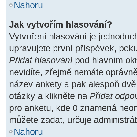
Nahoru
Jak vytvořím hlasování?
Vytvoření hlasování je jednoduc
upravujete první příspěvek, poku
Přidat hlasování
pod hlavním okn
nevidíte, zřejmě nemáte oprávněn
název ankety a pak alespoň dvě
otázky a klikněte na
Přidat odpo
pro anketu, kde 0 znamená neom
můžete zadat, určuje administrá
Nahoru