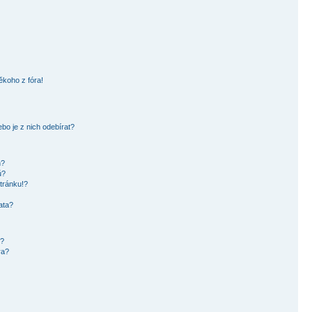
ěkoho z fóra!
bo je z nich odebírat?
h?
ů?
tránku!?
ata?
i?
ra?