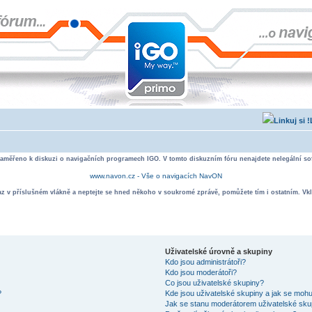
zaměřeno k diskuzi o navigačních programech IGO. V tomto diskuzním fóru nenajdete nelegální sof
www.navon.cz - Vše o navigacích NavON
taz v příslušném vlákně a neptejte se hned někoho v soukromé zprávě, pomůžete tím i ostatním. Vkl
Uživatelské úrovně a skupiny
Kdo jsou administrátoři?
Kdo jsou moderátoři?
Co jsou uživatelské skupiny?
?
Kde jsou uživatelské skupiny a jak se mohu
Jak se stanu moderátorem uživatelské sku