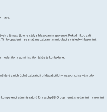
formace.
vek v tématu (toto je vždy s hlasováním spojeno). Pokud nikdo zatím
. Tímto opatřením se snažíme zabránit manipulaci s výsledky hlasování.
 moderátor a administrátor, takže je kontaktujte.
ěkteré z nich úplně zabraňují přidávat přílohy, nezobrazí se vám tato
ně v kompetenci administrátorů fóra a phpBB Group nemá s vydáváním varování