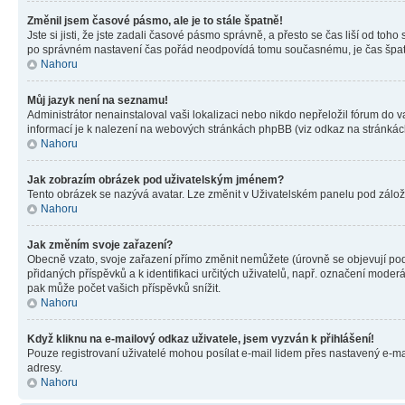
Změnil jsem časové pásmo, ale je to stále špatně!
Jste si jisti, že jste zadali časové pásmo správně, a přesto se čas liší od 
po správném nastavení čas pořád neodpovídá tomu současnému, je čas špatn
Nahoru
Můj jazyk není na seznamu!
Administrátor nenainstaloval vaši lokalizaci nebo nikdo nepřeložil fórum do 
informací je k nalezení na webových stránkách phpBB (viz odkaz na stránkách
Nahoru
Jak zobrazím obrázek pod uživatelským jménem?
Tento obrázek se nazývá avatar. Lze změnit v Uživatelském panelu pod záložko
Nahoru
Jak změním svoje zařazení?
Obecně vzato, svoje zařazení přímo změnit nemůžete (úrovně se objevují pod
přidaných příspěvků a k identifikaci určitých uživatelů, např. označení mode
pak může počet vašich příspěvků snížit.
Nahoru
Když kliknu na e-mailový odkaz uživatele, jsem vyzván k přihlášení!
Pouze registrovaní uživatelé mohou posílat e-mail lidem přes nastavený e-mai
adresy.
Nahoru