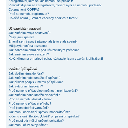
Zaregistroval jsem se, ale nemohu se přihlásit!
V minulosti jsem se zaregistroval, ovšem nyní se nemohu přihlásit?!
Co znamená COPPA?
Proč se nemohu registrovat?
Co dělá odkaz „Smazat všechny cookies z fóra“?
Uživatelská nastavení
Jak změním svoje nastavení?
Časy jsou špatně!
Změnil jsem časové pásmo, ale je to stále špatně!
Můj jazyk není na seznamu!
Jak zobrazím obrázek pod uživatelským jménem?
Jak změním svoje zařazení?
Když kliknu na e-mailový odkaz uživatele, jsem vyzván k přihlášení!
Vkládání příspěvků
Jak vložím téma do fóra?
Jak změním nebo smažu příspěvek?
Jak přidám podpis k mému příspěvku?
Jak vytvořím hlasování?
Proč nemohu přidat více možností pro hlasování?
Jak změním nebo smažu hlasování?
Proč se nemohu dostat k fóru?
Proč nemohu přidávat přílohy?
Proč jsem obdržel varování?
Jak mohu nahlásit příspěvek moderátorům?
K čemu slouží tlačítko „Uložit“ při psaní příspěvků?
Proč musí být můj příspěvek schválen?
Jak mohu oživit svoje téma?