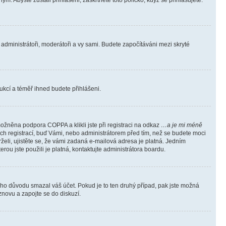
m. Abyste zůstali přihlášeni, zaškrtněte toto políčko, když se přihlašujete.
e administrátoři, moderátoři a vy sami. Budete započítáváni mezi skryté
trukcí a téměř ihned budete přihlášeni.
ožněna podpora COPPA a klikli jste při registraci na odkaz
…a je mi méně
ých registrací, buď Vámi, nebo administrátorem před tím, než se budete moci
rželi, ujistěte se, že vámi zadaná e-mailová adresa je platná. Jedním
terou jste použili je platná, kontaktujte administrátora boardu.
kého důvodu smazal váš účet. Pokud je to ten druhý případ, pak jste možná
 znovu a zapojte se do diskuzí.