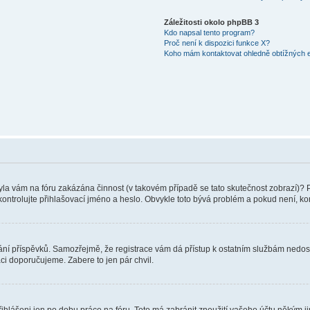
Záležitosti okolo phpBB 3
Kdo napsal tento program?
Proč není k dispozici funkce X?
Koho mám kontaktovat ohledně obtížných e-
 Byla vám na fóru zakázána činnost (v takovém případě se tato skutečnost zobrazí)? 
vu zkontrolujte přihlašovací jméno a heslo. Obvykle toto bývá problém a pokud není, 
vkládání příspěvků. Samozřejmě, že registrace vám dá přístup k ostatním službám ne
aci doporučujeme. Zabere to jen pár chvil.