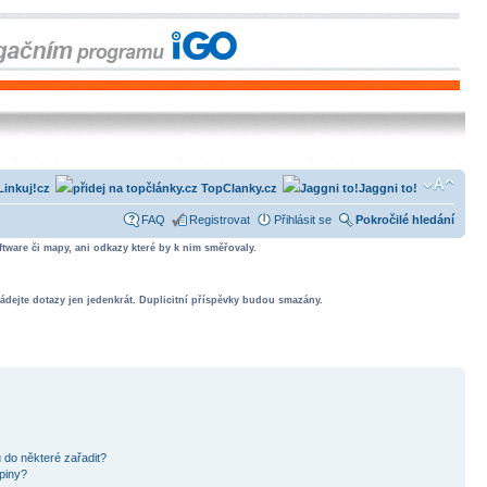
Linkuj!cz
TopClanky.cz
Jaggni to!
FAQ
Registrovat
Přihlásit se
Pokročilé hledání
tware či mapy, ani odkazy které by k nim směřovaly.
ádejte dotazy jen jedenkrát. Duplicitní příspěvky budou smazány.
 do některé zařadit?
piny?