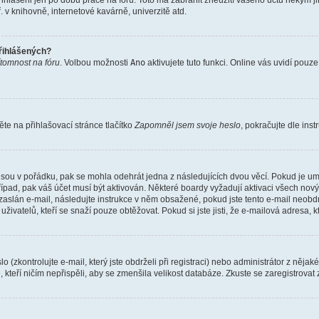
řihlášeni jen po dobu práce na fóru. Toto má zabránit zneužití vašeho účtu někým jiný
v knihovně, internetové kavárně, univerzitě atd.
přihlášených?
ítomnost na fóru
. Volbou možnosti
Ano
aktivujete tuto funkci. Online vás uvidí pouz
e na přihlašovací stránce tlačítko
Zapomněl jsem svoje heslo
, pokračujte dle ins
jsou v pořádku, pak se mohla odehrát jedna z následujících dvou věcí. Pokud je um
řípad, pak váš účet musí být aktivován. Některé boardy vyžadují aktivaci všech nov
yl zaslán e-mail, následujte instrukce v něm obsažené, pokud jste tento e-mail neobd
uživatelů, kteří se snaží pouze obtěžovat. Pokud si jste jisti, že e-mailová adresa, k
(zkontrolujte e-mail, který jste obdrželi při registraci) nebo administrátor z něja
, kteří ničím nepřispěli, aby se zmenšila velikost databáze. Zkuste se zaregistrovat