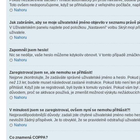
Pokud nezaškrtnete tlačítko
Přihlásit automaticky při příští návštěvě
, budete p
Toto ovšem nedoporučujeme, když se přihlašujete z veřejného počítače, např. 
Nahoru
Jak zabráním, aby se moje uživatelské jméno objevilo v seznamu právě 
V Uživatelském panelu najdete pod položkou „Nastavení“ volbu
Skrýt moji př
uživatele.
Nahoru
Zapomněl jsem heslo!
Nic se neděje, vaše heslo můžeme kdykoliv obnovit. V tomto případě zmáčknět
Nahoru
Zaregistroval jsem se, ale nemohu se přihlásit!
Nejprve zkontrolujte, že zadáváte správné uživatelské jméno a heslo. Pokud 
než 13 let
, budete muset následovat zaslané instrukce. Pokud toto není ten p
přihlásit. Když jste se registrovali, byli byste k tomuto vyzváni. Pokud vám b
důvodem, proč se aktivace používá, je zmenšit možnost výskytu
nežádoucích
Nahoru
V minulosti jsem se zaregistroval, ovšem nyní se nemohu přihlásit?!
Nejpravděpodobnější důvody: zadali jste chybné uživatelské jméno nebo heslo 
nevložili žádný příspěvek. Je to obvyklé, že se pravidelně odstraňují uživatelé
Nahoru
Co znamená COPPA?