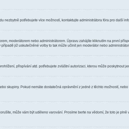
u nezbytně potřebujete více možností, kontaktujte administrátora fóra pro další in
orem, moderátorem nebo administrátorem. Úpravu zahájíte kliknutím na první příspě
případě již uskutečněné volby to tak může učinit jen moderátor nebo administrátor
hlížení, přispívání atd. potřebujete zvláštní autorizaci, kterou může poskytnout jen
, nebo skupiny. Pokud nemáte dostatečná oprávnění z jedné z těchto možností, nebo n
e porušíte, může vám být uděleno varování. Prosíme berte na vědomí, že toto je pl