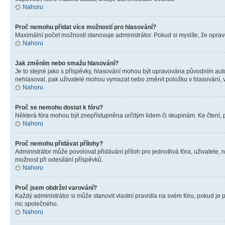
Nahoru
Proč nemohu přidat více možností pro hlasování?
Maximální počet možností stanovuje administrátor. Pokud si myslíte, že opravd
Nahoru
Jak změním nebo smažu hlasování?
Je to stejné jako s příspěvky, hlasování mohou být upravována původním aut
nehlasoval, pak uživatelé mohou vymazat nebo změnit položku v hlasování, v 
Nahoru
Proč se nemohu dostat k fóru?
Některá fóra mohou být znepřístupněna určitým lidem či skupinám. Ke čtení, pro
Nahoru
Proč nemohu přidávat přílohy?
Administrátor může povolovat přidávání příloh pro jednotlivá fóra, uživatele
možnost při odesílání příspěvků.
Nahoru
Proč jsem obdržel varování?
Každý administrátor si může stanovit vlastní pravidla na svém fóru, pokud j
nic společného.
Nahoru