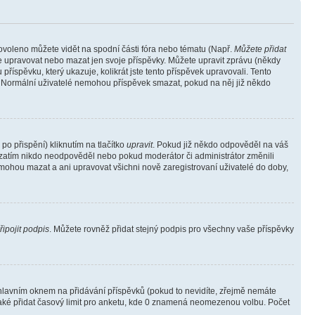
povoleno můžete vidět na spodní části fóra nebo tématu (Např.
Můžete přidat
e upravovat nebo mazat jen svoje příspěvky. Můžete upravit zprávu (někdy
říspěvku, který ukazuje, kolikrát jste tento příspěvek upravovali. Tento
). Normální uživatelé nemohou příspěvek smazat, pokud na něj již někdo
o přispění) kliknutím na tlačítko
upravit
. Pokud již někdo odpověděl na váš
ud zatím nikdo neodpověděl nebo pokud moderátor či administrátor změnili
mohou mazat a ani upravovat všichni nově zaregistrovaní uživatelé do doby,
řipojit podpis
. Můžete rovněž přidat stejný podpis pro všechny vaše příspěvky
lavním oknem na přidávání příspěvků (pokud to nevidíte, zřejmě nemáte
také přidat časový limit pro anketu, kde 0 znamená neomezenou volbu. Počet