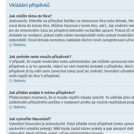
Vkládání příspěvků
Jak vložím téma do fóra?
Jednoduše. Klikněte na příslušné tlačítko na obrazovce fóra nebo tématu. Mo
nová téma do tohoto fóra, Můžete hlasovat v tomto fóru, atd.
). Jak změním neb
jen do omezeného času po přispění) kliknutím na tlačítko upravit. Pokud již n
dodatek se neobjeví, pokud zatím nikdo neodpověděl nebo pokud moderátor či 
odpověděl. Nová témata nemohou zakládat všichni nově zaregistrovaní uživate
Nahoru
Jak změním nebo smažu příspěvek?
V případě, že nejste moderátor nebo administrátor, tak můžete upravovat neb
příspěvek a vy ho upravíte, objeví se vám malinký dodatek u příspěvku, který
příspěvek (ti by měli sami zanechat vzkaz proč jej změnili). Normální uživa
nežli napíší do fóra 5 příspěvků.
Nahoru
Jak přidám podpis k mému příspěvku?
Přidat podpis znamená, že si musíte nejdřív nějaký vytvořit. To uděláte přes 
zaškrtnutím příslušného políčka v nastavení profilu (je možné nepřidávat po
Nahoru
Jak vytvořím hlasování?
Vytvoření hlasování je jednoduché. Když přidáte nový příspěvek (nebo upravuj
oprávnění vytvářet ankety). Měli byste zadat název ankety a pak alespoň dv
odpovědí, které můžete zadat, určuje administrátor boardu.