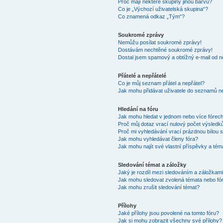
Proč mají některé skupiny jinou barvu?
Co je „Výchozí uživatelská skupina“?
Co znamená odkaz „Tým“?
Soukromé zprávy
Nemůžu posílat soukromé zprávy!
Dostávám nechtěné soukromé zprávy!
Dostal jsem spamový a obtížný e-mail od n
Přátelé a nepřátelé
Co je můj seznam přátel a nepřátel?
Jak mohu přidávat uživatele do seznamů ne
Hledání na fóru
Jak mohu hledat v jednom nebo více fórec
Proč můj dotaz vrací nulový počet výsledk
Proč mi vyhledávání vrací prázdnou bílou s
Jak mohu vyhledávat členy fóra?
Jak mohu najít své vlastní příspěvky a tém
Sledování témat a záložky
Jaký je rozdíl mezi sledováním a záložkam
Jak mohu sledovat zvolená témata nebo fó
Jak mohu zrušit sledování témat?
Přílohy
Jaké přílohy jsou povolené na tomto fóru?
Jak si mohu zobrazit všechny své přílohy?