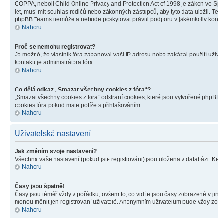
COPPA, neboli Child Online Privacy and Protection Act of 1998 je zákon ve Sp
let, musí mít souhlas rodičů nebo zákonných zástupců, aby tyto data uložil. Te
phpBB Teams nemůže a nebude poskytovat právni podporu v jakémkoliv kont
Nahoru
Proč se nemohu registrovat?
Je možné, že vlastník fóra zabanoval vaši IP adresu nebo zakázal použití uživ
kontaktuje administrátora fóra.
Nahoru
Co dělá odkaz „Smazat všechny cookies z fóra“?
„Smazat všechny cookies z fóra“ odstraní cookies, které jsou vytvořené phpBB
cookies fóra pokud máte potíže s přihlašováním.
Nahoru
Uživatelská nastavení
Jak změním svoje nastavení?
Všechna vaše nastavení (pokud jste registrováni) jsou uložena v databázi. K
Nahoru
Časy jsou špatně!
Časy jsou téměř vždy v pořádku, ovšem to, co vidíte jsou časy zobrazené v j
mohou měnit jen registrovaní uživatelé. Anonymním uživatelům bude vždy zo
Nahoru