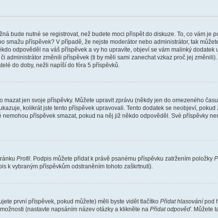
žná bude nutné se registrovat, než budete moci přispět do diskuze. To, co vám je 
o smažu příspěvek? V případě, že nejste moderátor nebo administrátor, tak můžet
ěkdo odpověděl na váš příspěvek a vy ho upravíte, objeví se vám malinký dodatek u p
administrátor změnili příspěvek (ti by měli sami zanechat vzkaz proč jej změnili
lé do doby, nežli napíší do fóra 5 příspěvků.
o mazat jen svoje příspěvky. Můžete upravit zprávu (někdy jen do omezeného času p
 ukazuje, kolikrát jste tento příspěvek upravovali. Tento dodatek se neobjeví, pok
telé nemohou příspěvek smazat, pokud na něj již někdo odpověděl. Své příspěvky ne
stránku
Profil
. Podpis můžete přidat k právě psanému příspěvku zatržením položky
P
dpis k vybraným příspěvkům odstraněním tohoto zaškrtnutí).
ete první příspěvek, pokud můžete) měli byste vidět tlačítko
Přidat hlasování
pod h
ě možnosti (nastavte napsáním název otázky a klikněte na
Přidat odpověď
. Můžete 