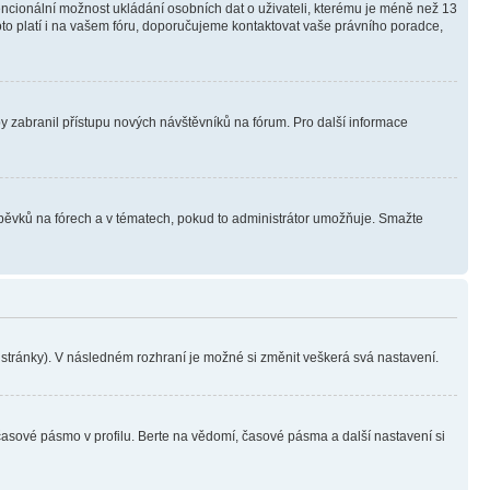
tencionální možnost ukládání osobních dat o uživateli, kterému je méně než 13
i toto platí i na vašem fóru, doporučujeme kontaktovat vaše právního poradce,
aby zabranil přístupu nových návštěvníků na fórum. Pro další informace
íspěvků na fórech a v tématech, pokud to administrátor umožňuje. Smažte
i stránky). V následném rozhraní je možné si změnit veškerá svá nastavení.
časové pásmo v profilu. Berte na vědomí, časové pásma a další nastavení si