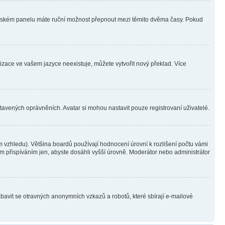
ivatelském panelu máte ruční možnost přepnout mezi těmito dvěma časy. Pokud
lizace ve vašem jazyce neexistuje, můžete vytvořit nový překlad. Více
stavených oprávněních. Avatar si mohou nastavit pouze registrovaní uživatelé.
 vzhledu). Většina boardů používají hodnocení úrovní k rozlišení počtu vámi
ým přispíváním jen, abyste dosáhli vyšší úrovně. Moderátor nebo administrátor
zbavit se otravných anonymních vzkazů a robotů, které sbírají e-mailové