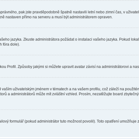
toho správného, pak jste pravděpodobně špatně nastavili letní nebo zimní čas, v už
ě nastaven přímo na serveru a musí být administrátorem opraven.
vašeho jazyka. Zkuste administrátora požádat o instalaci vašeho jazyka. Pokud loka
 fóra dole).
u Profil. Způsoby jakými si můžete upravit avatar závisí na administrátorovi a na
 vaším uživatelským jménem v tématech a na vašem profilu, což záleží na použitém
rátorů a administrátorů může mít zvláštní vzhled. Prosím, nezatěžujte board zbytečn
lový formulář (pokud administrátor tuto možnost povolil). Toto opatření umožňuje 