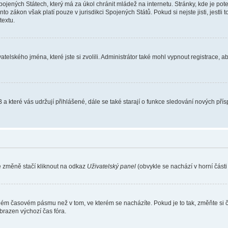
ojených Státech, který má za úkol chránit mládež na internetu. Stránky, kde je po
nto zákon však platí pouze v jurisdikci Spojených Států. Pokud si nejste jisti, jestl
extu.
atelského jména, které jste si zvolili. Administrátor také mohl vypnout registrace, 
 a které vás udržují přihlášené, dále se také starají o funkce sledování nových př
e změně stačí kliknout na odkaz
Uživatelský panel
(obvykle se nachází v horní část
iném časovém pásmu než v tom, ve kterém se nacházíte. Pokud je to tak, změňte si 
brazen výchozí čas fóra.