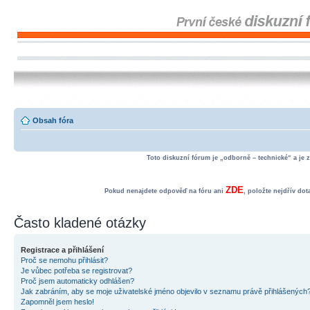
Obsah fóra
Toto diskuzní fórum je „odborně – technické“ a je 
ZDE
Pokud nenajdete odpověď na fóru ani
, položte nejdřív do
Často kladené otázky
Registrace a přihlášení
Proč se nemohu přihlásit?
Je vůbec potřeba se registrovat?
Proč jsem automaticky odhlášen?
Jak zabráním, aby se moje uživatelské jméno objevilo v seznamu právě přihlášených
Zapomněl jsem heslo!