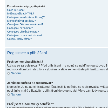
Formátování a typy příspěvků
Co je BBCode?
Můžu používat HTML?
Co to jsou smajlíci (emotikony)?
Mohu přidávat obrázky?
Co to jsou Globální oznámení?
Co to jsou oznámení?
Co to jsou důležitá témata?
Co to jsou uzamčená témata?
Co jsou ikony témat?
Registrace a přihlášení
Proč se nemohu přihlásit?
Už jste se zaregistrovali? Před přihlášením je nutné se nejdříve registrovat.
registrovali, nebyli jste z fóra vyloučeni a stále se nemůžete přihlásit, zno
Nahoru
Je vůbec potřeba se registrovat?
Nemusíte. Je na administrátorovi fóra, jestli je potřeba se registrovat ke 
posílání e-mailů uživatelům, přihlášení do skupin, atd. Vřele vám tedy registr
Nahoru
Proč jsem automaticky odhlášen?