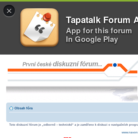
×
Tapatalk Forum 
App for this forum
In Google Play
Obsah fóra
Toto diskuzní fórum je „odborně – technické“ a je zaměřeno k diskuzi o navigačních progra
www.navon.