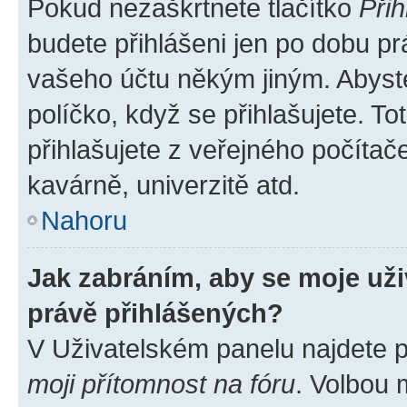
Pokud nezaškrtnete tlačítko
Přih
budete přihlášeni jen po dobu pr
vašeho účtu někým jiným. Abyste 
políčko, když se přihlašujete. 
přihlašujete z veřejného počítač
kavárně, univerzitě atd.
Nahoru
Jak zabráním, aby se moje už
právě přihlášených?
V Uživatelském panelu najdete 
moji přítomnost na fóru
. Volbou