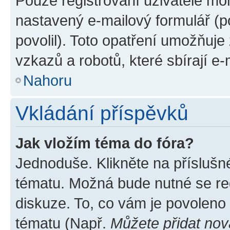
Pouze registrovaní uživatelé moh
nastavený e-mailový formulář (p
povolil). Toto opatření umožňuj
vzkazů a robotů, které sbírají e
Nahoru
Vkládání příspěvků
Jak vložím téma do fóra?
Jednoduše. Klikněte na příslušn
tématu. Možná bude nutné se reg
diskuze. To, co vám je povoleno
tématu (Např.
Můžete přidat nov