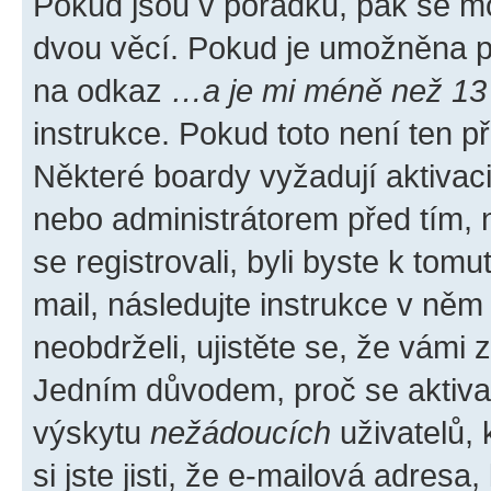
Pokud jsou v pořádku, pak se mo
dvou věcí. Pokud je umožněna pod
na odkaz
…a je mi méně než 13 
instrukce. Pokud toto není ten p
Některé boardy vyžadují aktivac
nebo administrátorem před tím, n
se registrovali, byli byste k tom
mail, následujte instrukce v něm
neobdrželi, ujistěte se, že vámi
Jedním důvodem, proč se aktiva
výskytu
nežádoucích
uživatelů, 
si jste jisti, že e-mailová adresa,