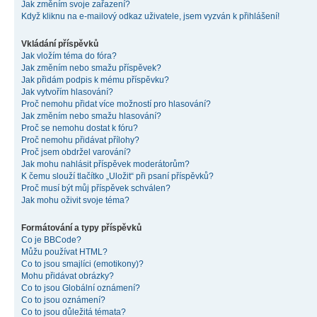
Jak změním svoje zařazení?
Když kliknu na e-mailový odkaz uživatele, jsem vyzván k přihlášení!
Vkládání příspěvků
Jak vložím téma do fóra?
Jak změním nebo smažu příspěvek?
Jak přidám podpis k mému příspěvku?
Jak vytvořím hlasování?
Proč nemohu přidat více možností pro hlasování?
Jak změním nebo smažu hlasování?
Proč se nemohu dostat k fóru?
Proč nemohu přidávat přílohy?
Proč jsem obdržel varování?
Jak mohu nahlásit příspěvek moderátorům?
K čemu slouží tlačítko „Uložit“ při psaní příspěvků?
Proč musí být můj příspěvek schválen?
Jak mohu oživit svoje téma?
Formátování a typy příspěvků
Co je BBCode?
Můžu používat HTML?
Co to jsou smajlíci (emotikony)?
Mohu přidávat obrázky?
Co to jsou Globální oznámení?
Co to jsou oznámení?
Co to jsou důležitá témata?