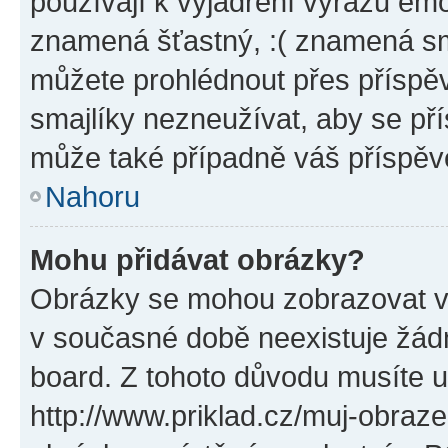
používají k vyjádření výrazu emo
znamená šťastný, :( znamená sm
můžete prohlédnout přes příspěv
smajlíky nezneužívat, aby se př
může také případně váš příspěv
Nahoru
Mohu přidávat obrázky?
Obrázky se mohou zobrazovat ve
v současné době neexistuje žád
board. Z tohoto důvodu musíte u
http://www.priklad.cz/muj-obraz