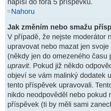
napíší do fóra 5 příspěvků.
Nahoru
Jak změním nebo smažu přís
V případě, že nejste moderátor 
upravovat nebo mazat jen svoje 
(někdy jen do omezeného času po
upravit
. Pokud již někdo odpověd
objeví se vám malinký dodatek u 
tento příspěvek upravovali. Ten
nikdo neodpověděl nebo pokud mo
příspěvek (ti by měli sami zanec