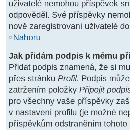
uživatelé nemohou příspěvek sma
odpověděl. Své příspěvky nemoh
nově zaregistrovaní uživatelé do 
Nahoru
Jak přidám podpis k mému př
Přidat podpis znamená, že si mus
přes stránku
Profil
. Podpis může
zatržením položky
Připojit podpi
pro všechny vaše příspěvky zašk
v nastavení profilu (je možné n
příspěvkům odstraněním tohoto z