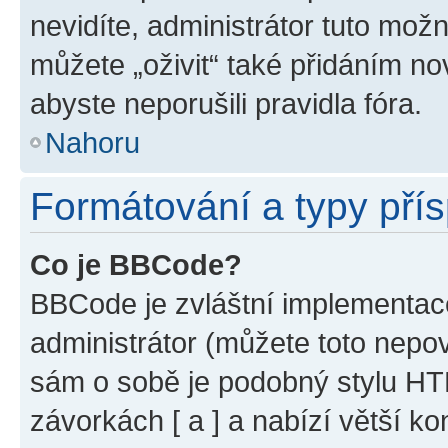
nevidíte, administrátor tuto mo
můžete „oživit“ také přidáním no
abyste neporušili pravidla fóra.
Nahoru
Formátování a typy pří
Co je BBCode?
BBCode je zvláštní implementac
administrátor (můžete toto nepov
sám o sobě je podobný stylu HT
závorkách [ a ] a nabízí větší ko