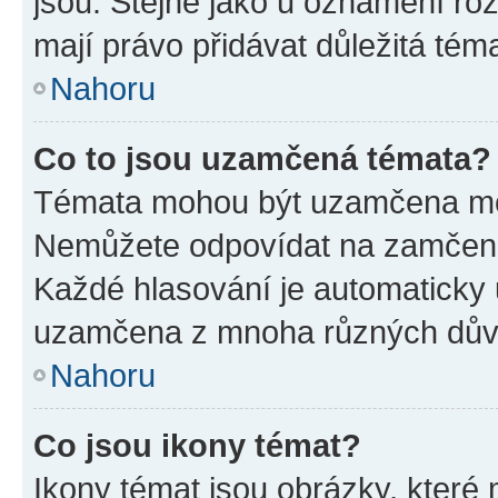
jsou. Stejně jako u oznámení rozh
mají právo přidávat důležitá tém
Nahoru
Co to jsou uzamčená témata?
Témata mohou být uzamčena mo
Nemůžete odpovídat na zamčená 
Každé hlasování je automatick
uzamčena z mnoha různých dův
Nahoru
Co jsou ikony témat?
Ikony témat jsou obrázky, které