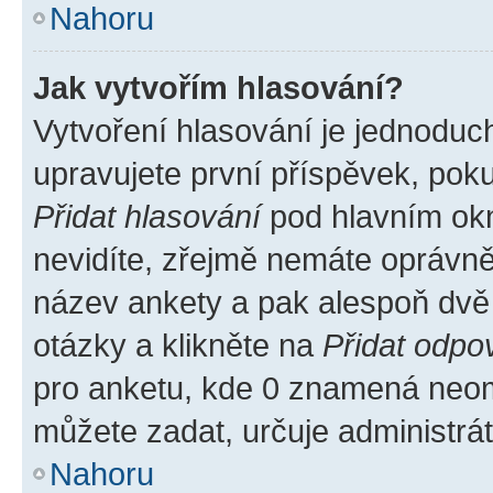
Nahoru
Jak vytvořím hlasování?
Vytvoření hlasování je jednoduc
upravujete první příspěvek, poku
Přidat hlasování
pod hlavním okn
nevidíte, zřejmě nemáte oprávněn
název ankety a pak alespoň dvě
otázky a klikněte na
Přidat odpo
pro anketu, kde 0 znamená neom
můžete zadat, určuje administrá
Nahoru