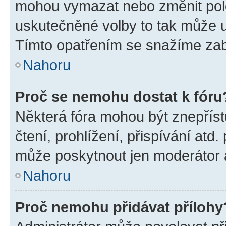
mohou vymazat nebo změnit polož
uskutečněné volby to tak může uč
Tímto opatřením se snažíme zabr
Nahoru
Proč se nemohu dostat k fóru
Některá fóra mohou být znepříst
čtení, prohlížení, přispívání atd.
může poskytnout jen moderátor a 
Nahoru
Proč nemohu přidávat přílohy