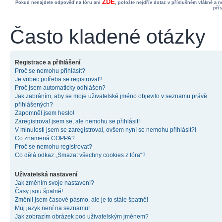
ZDE
Pokud nenajdete odpověď na fóru ani
, položte nejdřív dotaz v příslušném vlákně a 
pří
Často kladené otázky
Registrace a přihlášení
Proč se nemohu přihlásit?
Je vůbec potřeba se registrovat?
Proč jsem automaticky odhlášen?
Jak zabráním, aby se moje uživatelské jméno objevilo v seznamu právě
přihlášených?
Zapomněl jsem heslo!
Zaregistroval jsem se, ale nemohu se přihlásit!
V minulosti jsem se zaregistroval, ovšem nyní se nemohu přihlásit?!
Co znamená COPPA?
Proč se nemohu registrovat?
Co dělá odkaz „Smazat všechny cookies z fóra“?
Uživatelská nastavení
Jak změním svoje nastavení?
Časy jsou špatně!
Změnil jsem časové pásmo, ale je to stále špatně!
Můj jazyk není na seznamu!
Jak zobrazím obrázek pod uživatelským jménem?