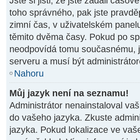
Jste si jisti, že jste zadali časo
toho správného, pak jste pravdě
zimní čas, v uživatelském pane
těmito dvěma časy. Pokud po s
neodpovídá tomu současnému, j
serveru a musí být administráto
Nahoru
Můj jazyk není na seznamu!
Administrátor nenainstaloval vaši
do vašeho jazyka. Zkuste admini
jazyka. Pokud lokalizace ve vaš