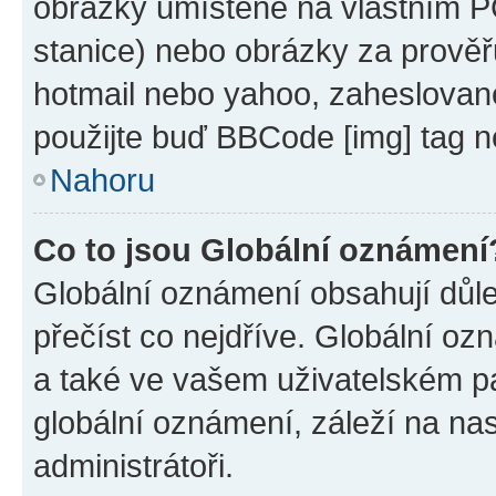
obrázky umístěné na vlastním PC
stanice) nebo obrázky za prověř
hotmail nebo yahoo, zaheslovan
použijte buď BBCode [img] tag n
Nahoru
Co to jsou Globální oznámení
Globální oznámení obsahují důlež
přečíst co nejdříve. Globální o
a také ve vašem uživatelském pan
globální oznámení, záleží na na
administrátoři.