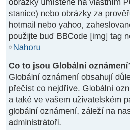
obrázky umístěné na vlastním PC
stanice) nebo obrázky za prověř
hotmail nebo yahoo, zaheslovan
použijte buď BBCode [img] tag n
Nahoru
Co to jsou Globální oznámení
Globální oznámení obsahují důlež
přečíst co nejdříve. Globální o
a také ve vašem uživatelském pan
globální oznámení, záleží na na
administrátoři.