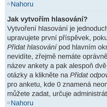
Nahoru
Jak vytvořím hlasování?
Vytvoření hlasování je jednoduc
upravujete první příspěvek, poku
Přidat hlasování
pod hlavním okn
nevidíte, zřejmě nemáte oprávněn
název ankety a pak alespoň dvě
otázky a klikněte na
Přidat odpo
pro anketu, kde 0 znamená neom
můžete zadat, určuje administrá
Nahoru