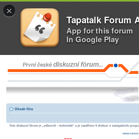
×
Tapatalk Forum 
App for this forum
In Google Play
Obsah fóra
Toto diskuzní fórum je „odborně – technické“ a je zaměřeno k diskuzi o navigačních progra
www.navon.