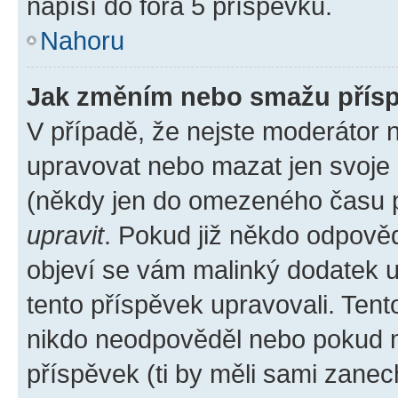
napíší do fóra 5 příspěvků.
Nahoru
Jak změním nebo smažu přís
V případě, že nejste moderátor 
upravovat nebo mazat jen svoje 
(někdy jen do omezeného času po
upravit
. Pokud již někdo odpověd
objeví se vám malinký dodatek u 
tento příspěvek upravovali. Ten
nikdo neodpověděl nebo pokud mo
příspěvek (ti by měli sami zanec