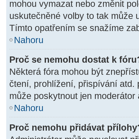
mohou vymazat nebo změnit polož
uskutečněné volby to tak může uč
Tímto opatřením se snažíme zabr
Nahoru
Proč se nemohu dostat k fóru
Některá fóra mohou být znepříst
čtení, prohlížení, přispívání atd.
může poskytnout jen moderátor a 
Nahoru
Proč nemohu přidávat přílohy