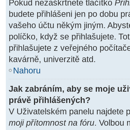
Pokud nezaškrtnete tlačítko
Přih
budete přihlášeni jen po dobu pr
vašeho účtu někým jiným. Abyste 
políčko, když se přihlašujete. 
přihlašujete z veřejného počítač
kavárně, univerzitě atd.
Nahoru
Jak zabráním, aby se moje už
právě přihlášených?
V Uživatelském panelu najdete 
moji přítomnost na fóru
. Volbou