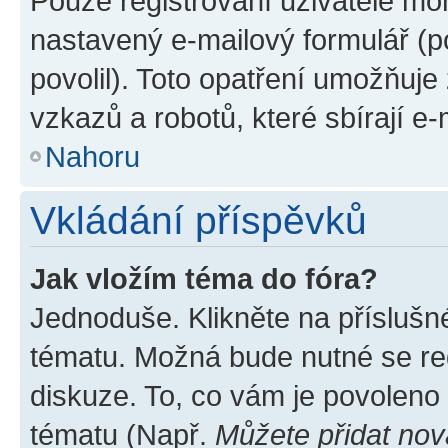
Pouze registrovaní uživatelé moh
nastavený e-mailový formulář (p
povolil). Toto opatření umožňuj
vzkazů a robotů, které sbírají e
Nahoru
Vkládání příspěvků
Jak vložím téma do fóra?
Jednoduše. Klikněte na příslušn
tématu. Možná bude nutné se reg
diskuze. To, co vám je povoleno
tématu (Např.
Můžete přidat nov