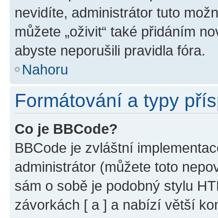
nevidíte, administrátor tuto mo
můžete „oživit“ také přidáním no
abyste neporušili pravidla fóra.
Nahoru
Formátování a typy pří
Co je BBCode?
BBCode je zvláštní implementac
administrátor (můžete toto nepov
sám o sobě je podobný stylu HT
závorkách [ a ] a nabízí větší ko