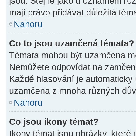
jsou. Stejně jako u oznámení rozh
mají právo přidávat důležitá tém
Nahoru
Co to jsou uzamčená témata?
Témata mohou být uzamčena mo
Nemůžete odpovídat na zamčená 
Každé hlasování je automatick
uzamčena z mnoha různých dův
Nahoru
Co jsou ikony témat?
Ikony témat jsou obrázky, které