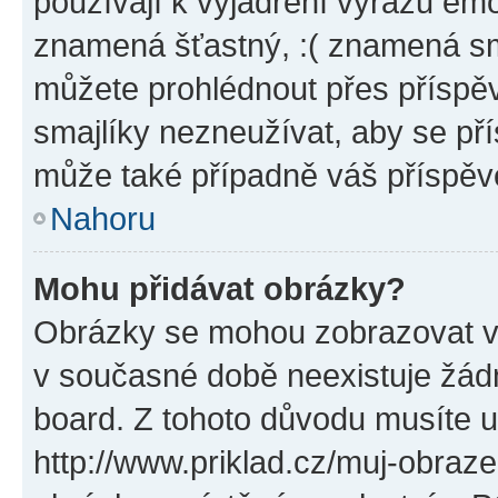
používají k vyjádření výrazu emo
znamená šťastný, :( znamená sm
můžete prohlédnout přes příspěv
smajlíky nezneužívat, aby se př
může také případně váš příspěv
Nahoru
Mohu přidávat obrázky?
Obrázky se mohou zobrazovat ve
v současné době neexistuje žád
board. Z tohoto důvodu musíte u
http://www.priklad.cz/muj-obraz