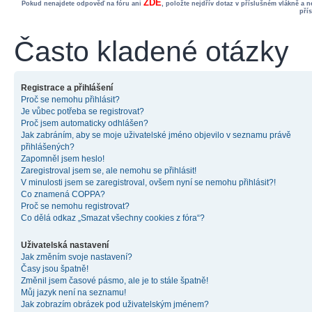
ZDE
Pokud nenajdete odpověď na fóru ani
, položte nejdřív dotaz v příslušném vlákně a 
pří
Často kladené otázky
Registrace a přihlášení
Proč se nemohu přihlásit?
Je vůbec potřeba se registrovat?
Proč jsem automaticky odhlášen?
Jak zabráním, aby se moje uživatelské jméno objevilo v seznamu právě
přihlášených?
Zapomněl jsem heslo!
Zaregistroval jsem se, ale nemohu se přihlásit!
V minulosti jsem se zaregistroval, ovšem nyní se nemohu přihlásit?!
Co znamená COPPA?
Proč se nemohu registrovat?
Co dělá odkaz „Smazat všechny cookies z fóra“?
Uživatelská nastavení
Jak změním svoje nastavení?
Časy jsou špatně!
Změnil jsem časové pásmo, ale je to stále špatně!
Můj jazyk není na seznamu!
Jak zobrazím obrázek pod uživatelským jménem?