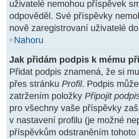
uživatelé nemohou příspěvek sma
odpověděl. Své příspěvky nemoh
nově zaregistrovaní uživatelé do 
Nahoru
Jak přidám podpis k mému př
Přidat podpis znamená, že si mus
přes stránku
Profil
. Podpis může
zatržením položky
Připojit podpi
pro všechny vaše příspěvky zašk
v nastavení profilu (je možné n
příspěvkům odstraněním tohoto z