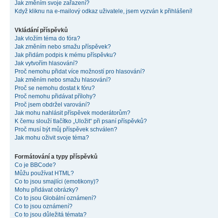
Jak změním svoje zařazení?
Když kliknu na e-mailový odkaz uživatele, jsem vyzván k přihlášení!
Vkládání příspěvků
Jak vložím téma do fóra?
Jak změním nebo smažu příspěvek?
Jak přidám podpis k mému příspěvku?
Jak vytvořím hlasování?
Proč nemohu přidat více možností pro hlasování?
Jak změním nebo smažu hlasování?
Proč se nemohu dostat k fóru?
Proč nemohu přidávat přílohy?
Proč jsem obdržel varování?
Jak mohu nahlásit příspěvek moderátorům?
K čemu slouží tlačítko „Uložit“ při psaní příspěvků?
Proč musí být můj příspěvek schválen?
Jak mohu oživit svoje téma?
Formátování a typy příspěvků
Co je BBCode?
Můžu používat HTML?
Co to jsou smajlíci (emotikony)?
Mohu přidávat obrázky?
Co to jsou Globální oznámení?
Co to jsou oznámení?
Co to jsou důležitá témata?