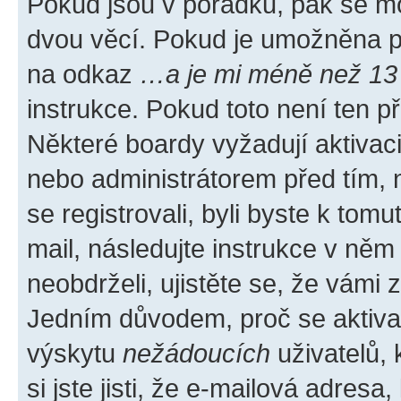
Pokud jsou v pořádku, pak se mo
dvou věcí. Pokud je umožněna pod
na odkaz
…a je mi méně než 13 
instrukce. Pokud toto není ten p
Některé boardy vyžadují aktivac
nebo administrátorem před tím, n
se registrovali, byli byste k tom
mail, následujte instrukce v něm
neobdrželi, ujistěte se, že vámi
Jedním důvodem, proč se aktiva
výskytu
nežádoucích
uživatelů, 
si jste jisti, že e-mailová adresa,