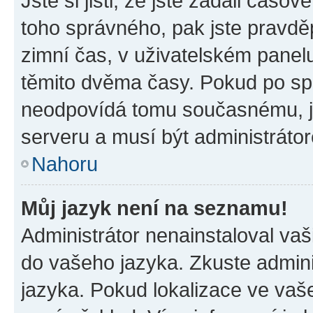
Jste si jisti, že jste zadali časo
toho správného, pak jste pravdě
zimní čas, v uživatelském pane
těmito dvěma časy. Pokud po s
neodpovídá tomu současnému, j
serveru a musí být administráto
Nahoru
Můj jazyk není na seznamu!
Administrátor nenainstaloval vaši
do vašeho jazyka. Zkuste admini
jazyka. Pokud lokalizace ve vaš