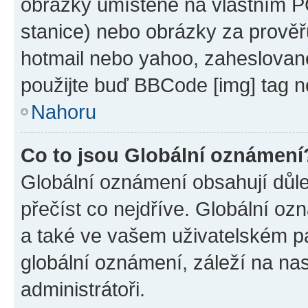
obrázky umístěné na vlastním PC
stanice) nebo obrázky za prověř
hotmail nebo yahoo, zaheslovan
použijte buď BBCode [img] tag n
Nahoru
Co to jsou Globální oznámení
Globální oznámení obsahují důlež
přečíst co nejdříve. Globální o
a také ve vašem uživatelském pan
globální oznámení, záleží na na
administrátoři.