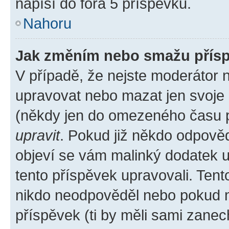
napíší do fóra 5 příspěvků.
Nahoru
Jak změním nebo smažu přís
V případě, že nejste moderátor 
upravovat nebo mazat jen svoje 
(někdy jen do omezeného času po
upravit
. Pokud již někdo odpověd
objeví se vám malinký dodatek u 
tento příspěvek upravovali. Ten
nikdo neodpověděl nebo pokud mo
příspěvek (ti by měli sami zanec