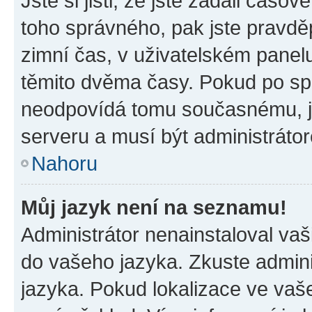
Jste si jisti, že jste zadali časo
toho správného, pak jste pravdě
zimní čas, v uživatelském pane
těmito dvěma časy. Pokud po s
neodpovídá tomu současnému, j
serveru a musí být administráto
Nahoru
Můj jazyk není na seznamu!
Administrátor nenainstaloval vaši
do vašeho jazyka. Zkuste admini
jazyka. Pokud lokalizace ve vaš