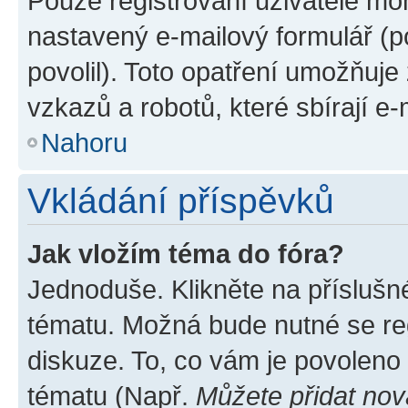
Pouze registrovaní uživatelé moh
nastavený e-mailový formulář (p
povolil). Toto opatření umožňuj
vzkazů a robotů, které sbírají e
Nahoru
Vkládání příspěvků
Jak vložím téma do fóra?
Jednoduše. Klikněte na příslušn
tématu. Možná bude nutné se reg
diskuze. To, co vám je povoleno
tématu (Např.
Můžete přidat nov