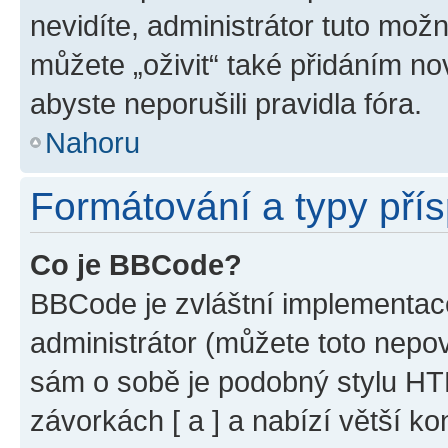
nevidíte, administrátor tuto mo
můžete „oživit“ také přidáním no
abyste neporušili pravidla fóra.
Nahoru
Formátování a typy pří
Co je BBCode?
BBCode je zvláštní implementac
administrátor (můžete toto nepov
sám o sobě je podobný stylu HT
závorkách [ a ] a nabízí větší ko