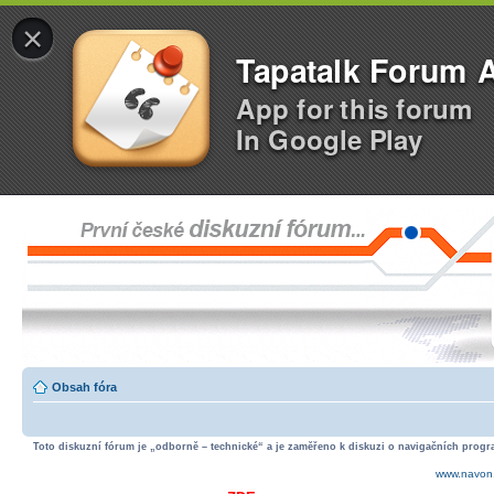
×
Tapatalk Forum 
App for this forum
In Google Play
Obsah fóra
Toto diskuzní fórum je „odborně – technické“ a je zaměřeno k diskuzi o navigačních progra
www.navon.