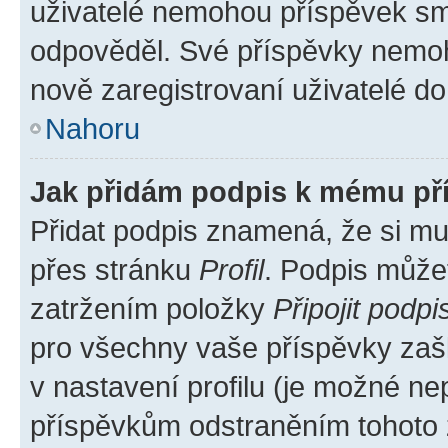
uživatelé nemohou příspěvek sma
odpověděl. Své příspěvky nemoh
nově zaregistrovaní uživatelé do 
Nahoru
Jak přidám podpis k mému př
Přidat podpis znamená, že si mus
přes stránku
Profil
. Podpis může
zatržením položky
Připojit podpi
pro všechny vaše příspěvky zašk
v nastavení profilu (je možné n
příspěvkům odstraněním tohoto z