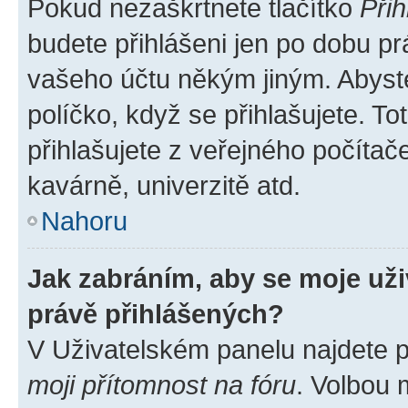
Pokud nezaškrtnete tlačítko
Přih
budete přihlášeni jen po dobu pr
vašeho účtu někým jiným. Abyste 
políčko, když se přihlašujete. 
přihlašujete z veřejného počítač
kavárně, univerzitě atd.
Nahoru
Jak zabráním, aby se moje už
právě přihlášených?
V Uživatelském panelu najdete 
moji přítomnost na fóru
. Volbou