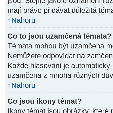
jsou. Stejně jako u oznámení rozh
mají právo přidávat důležitá tém
Nahoru
Co to jsou uzamčená témata?
Témata mohou být uzamčena mo
Nemůžete odpovídat na zamčená 
Každé hlasování je automatick
uzamčena z mnoha různých dův
Nahoru
Co jsou ikony témat?
Ikony témat jsou obrázky, které