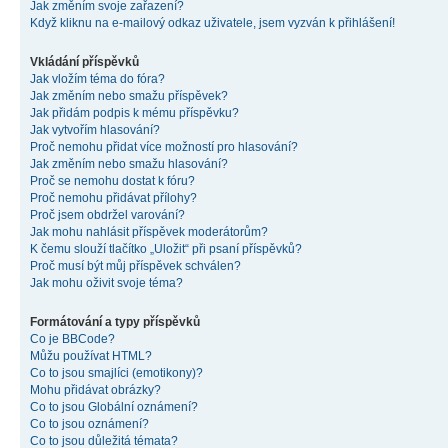
Jak změním svoje zařazení?
Když kliknu na e-mailový odkaz uživatele, jsem vyzván k přihlášení!
Vkládání příspěvků
Jak vložím téma do fóra?
Jak změním nebo smažu příspěvek?
Jak přidám podpis k mému příspěvku?
Jak vytvořím hlasování?
Proč nemohu přidat více možností pro hlasování?
Jak změním nebo smažu hlasování?
Proč se nemohu dostat k fóru?
Proč nemohu přidávat přílohy?
Proč jsem obdržel varování?
Jak mohu nahlásit příspěvek moderátorům?
K čemu slouží tlačítko „Uložit“ při psaní příspěvků?
Proč musí být můj příspěvek schválen?
Jak mohu oživit svoje téma?
Formátování a typy příspěvků
Co je BBCode?
Můžu používat HTML?
Co to jsou smajlíci (emotikony)?
Mohu přidávat obrázky?
Co to jsou Globální oznámení?
Co to jsou oznámení?
Co to jsou důležitá témata?