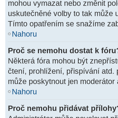
mohou vymazat nebo změnit polož
uskutečněné volby to tak může uč
Tímto opatřením se snažíme zabr
Nahoru
Proč se nemohu dostat k fóru
Některá fóra mohou být znepříst
čtení, prohlížení, přispívání atd.
může poskytnout jen moderátor a 
Nahoru
Proč nemohu přidávat přílohy