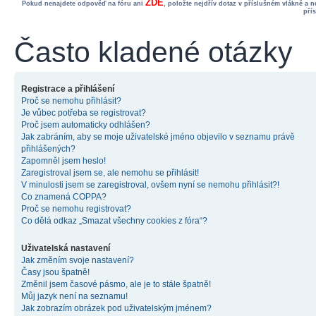
ZDE
Pokud nenajdete odpověď na fóru ani
, položte nejdřív dotaz v příslušném vlákně a 
pří
Často kladené otázky
Registrace a přihlášení
Proč se nemohu přihlásit?
Je vůbec potřeba se registrovat?
Proč jsem automaticky odhlášen?
Jak zabráním, aby se moje uživatelské jméno objevilo v seznamu právě
přihlášených?
Zapomněl jsem heslo!
Zaregistroval jsem se, ale nemohu se přihlásit!
V minulosti jsem se zaregistroval, ovšem nyní se nemohu přihlásit?!
Co znamená COPPA?
Proč se nemohu registrovat?
Co dělá odkaz „Smazat všechny cookies z fóra“?
Uživatelská nastavení
Jak změním svoje nastavení?
Časy jsou špatně!
Změnil jsem časové pásmo, ale je to stále špatně!
Můj jazyk není na seznamu!
Jak zobrazím obrázek pod uživatelským jménem?