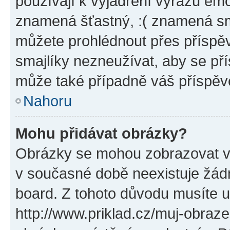
používají k vyjádření výrazu emo
znamená šťastný, :( znamená sm
můžete prohlédnout přes příspěv
smajlíky nezneužívat, aby se př
může také případně váš příspěv
Nahoru
Mohu přidávat obrázky?
Obrázky se mohou zobrazovat ve
v současné době neexistuje žád
board. Z tohoto důvodu musíte u
http://www.priklad.cz/muj-obraz