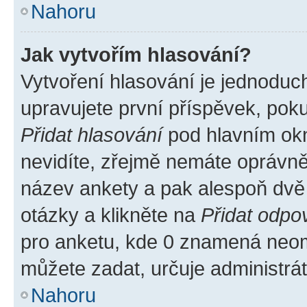
Nahoru
Jak vytvořím hlasování?
Vytvoření hlasování je jednoduc
upravujete první příspěvek, poku
Přidat hlasování
pod hlavním okn
nevidíte, zřejmě nemáte oprávněn
název ankety a pak alespoň dvě
otázky a klikněte na
Přidat odpo
pro anketu, kde 0 znamená neom
můžete zadat, určuje administrá
Nahoru