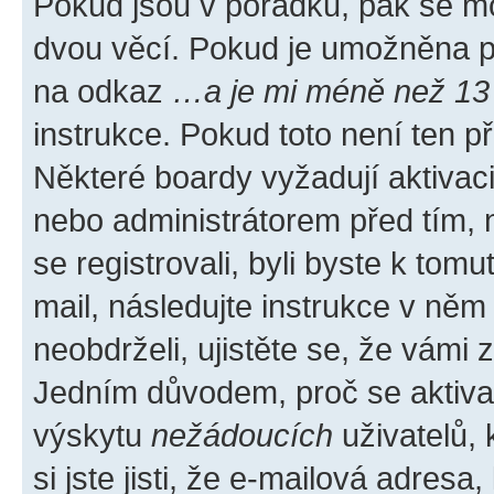
Pokud jsou v pořádku, pak se mo
dvou věcí. Pokud je umožněna pod
na odkaz
…a je mi méně než 13 
instrukce. Pokud toto není ten p
Některé boardy vyžadují aktivac
nebo administrátorem před tím, n
se registrovali, byli byste k tom
mail, následujte instrukce v něm
neobdrželi, ujistěte se, že vámi
Jedním důvodem, proč se aktiva
výskytu
nežádoucích
uživatelů, 
si jste jisti, že e-mailová adresa,