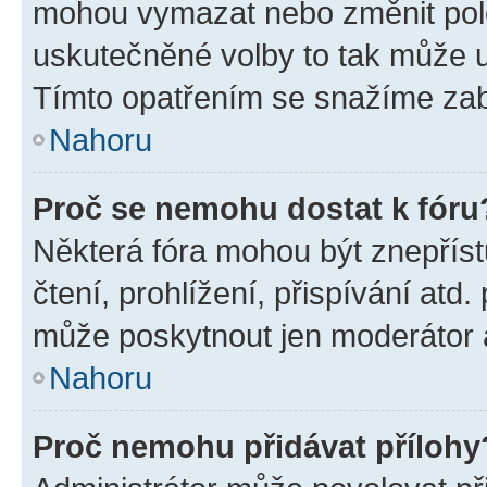
mohou vymazat nebo změnit polož
uskutečněné volby to tak může uč
Tímto opatřením se snažíme zabr
Nahoru
Proč se nemohu dostat k fóru
Některá fóra mohou být znepříst
čtení, prohlížení, přispívání atd.
může poskytnout jen moderátor a 
Nahoru
Proč nemohu přidávat přílohy