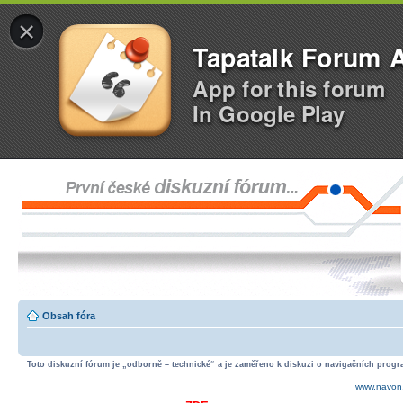
×
Tapatalk Forum 
App for this forum
In Google Play
Obsah fóra
Toto diskuzní fórum je „odborně – technické“ a je zaměřeno k diskuzi o navigačních progra
www.navon.