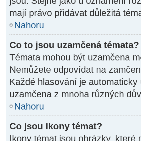
jsou. Stejně jako u oznámení rozh
mají právo přidávat důležitá tém
Nahoru
Co to jsou uzamčená témata?
Témata mohou být uzamčena mo
Nemůžete odpovídat na zamčená 
Každé hlasování je automatick
uzamčena z mnoha různých dův
Nahoru
Co jsou ikony témat?
Ikony témat jsou obrázky, které