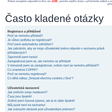
ZDE
Pokud nenajdete odpověď na fóru ani
, položte nejdřív dotaz v příslušném vlákně a 
pří
Často kladené otázky
Registrace a přihlášení
Proč se nemohu přihlásit?
Je vůbec potřeba se registrovat?
Proč jsem automaticky odhlášen?
Jak zabráním, aby se moje uživatelské jméno objevilo v seznamu právě
přihlášených?
Zapomněl jsem heslo!
Zaregistroval jsem se, ale nemohu se přihlásit!
V minulosti jsem se zaregistroval, ovšem nyní se nemohu přihlásit?!
Co znamená COPPA?
Proč se nemohu registrovat?
Co dělá odkaz „Smazat všechny cookies z fóra“?
Uživatelská nastavení
Jak změním svoje nastavení?
Časy jsou špatně!
Změnil jsem časové pásmo, ale je to stále špatně!
Můj jazyk není na seznamu!
Jak zobrazím obrázek pod uživatelským jménem?