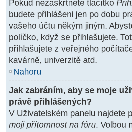
Pokud nezaškrtnete tlačítko
Přih
budete přihlášeni jen po dobu pr
vašeho účtu někým jiným. Abyste 
políčko, když se přihlašujete. 
přihlašujete z veřejného počítač
kavárně, univerzitě atd.
Nahoru
Jak zabráním, aby se moje už
právě přihlášených?
V Uživatelském panelu najdete 
moji přítomnost na fóru
. Volbou