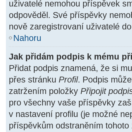
uživatelé nemohou příspěvek sma
odpověděl. Své příspěvky nemoh
nově zaregistrovaní uživatelé do 
Nahoru
Jak přidám podpis k mému př
Přidat podpis znamená, že si mus
přes stránku
Profil
. Podpis může
zatržením položky
Připojit podpi
pro všechny vaše příspěvky zašk
v nastavení profilu (je možné n
příspěvkům odstraněním tohoto z