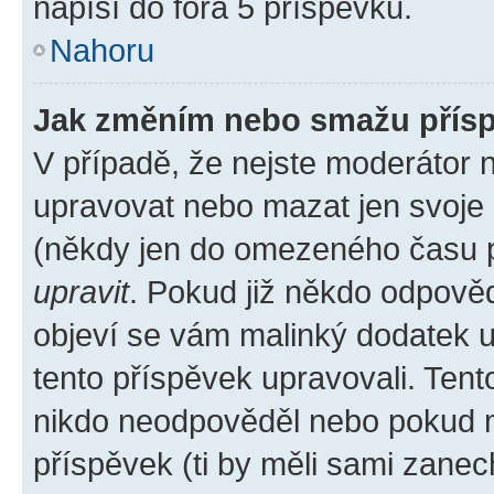
napíší do fóra 5 příspěvků.
Nahoru
Jak změním nebo smažu přís
V případě, že nejste moderátor 
upravovat nebo mazat jen svoje 
(někdy jen do omezeného času po
upravit
. Pokud již někdo odpověd
objeví se vám malinký dodatek u 
tento příspěvek upravovali. Ten
nikdo neodpověděl nebo pokud mo
příspěvek (ti by měli sami zanec