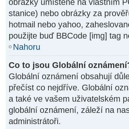
obrázky umístěné na vlastním PC
stanice) nebo obrázky za prověř
hotmail nebo yahoo, zaheslovan
použijte buď BBCode [img] tag n
Nahoru
Co to jsou Globální oznámení
Globální oznámení obsahují důlež
přečíst co nejdříve. Globální o
a také ve vašem uživatelském pan
globální oznámení, záleží na na
administrátoři.