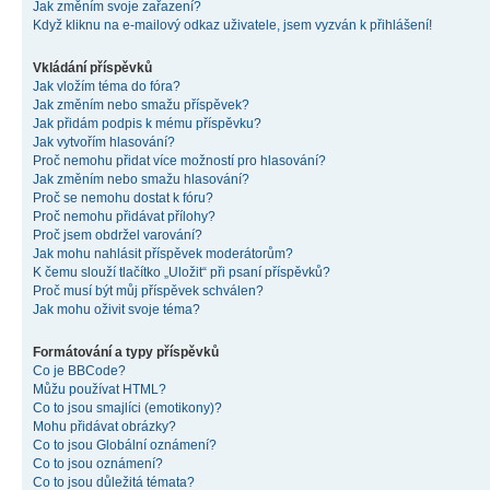
Jak změním svoje zařazení?
Když kliknu na e-mailový odkaz uživatele, jsem vyzván k přihlášení!
Vkládání příspěvků
Jak vložím téma do fóra?
Jak změním nebo smažu příspěvek?
Jak přidám podpis k mému příspěvku?
Jak vytvořím hlasování?
Proč nemohu přidat více možností pro hlasování?
Jak změním nebo smažu hlasování?
Proč se nemohu dostat k fóru?
Proč nemohu přidávat přílohy?
Proč jsem obdržel varování?
Jak mohu nahlásit příspěvek moderátorům?
K čemu slouží tlačítko „Uložit“ při psaní příspěvků?
Proč musí být můj příspěvek schválen?
Jak mohu oživit svoje téma?
Formátování a typy příspěvků
Co je BBCode?
Můžu používat HTML?
Co to jsou smajlíci (emotikony)?
Mohu přidávat obrázky?
Co to jsou Globální oznámení?
Co to jsou oznámení?
Co to jsou důležitá témata?