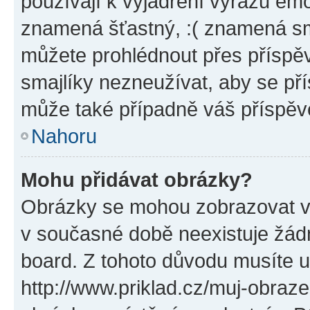
používají k vyjádření výrazu emo
znamená šťastný, :( znamená sm
můžete prohlédnout přes příspěv
smajlíky nezneužívat, aby se př
může také případně váš příspěv
Nahoru
Mohu přidávat obrázky?
Obrázky se mohou zobrazovat ve
v současné době neexistuje žád
board. Z tohoto důvodu musíte u
http://www.priklad.cz/muj-obraz