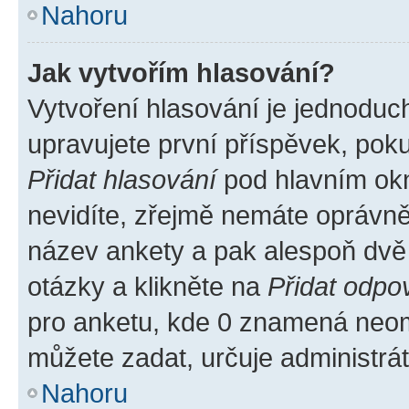
Nahoru
Jak vytvořím hlasování?
Vytvoření hlasování je jednoduc
upravujete první příspěvek, poku
Přidat hlasování
pod hlavním okn
nevidíte, zřejmě nemáte oprávněn
název ankety a pak alespoň dvě
otázky a klikněte na
Přidat odpo
pro anketu, kde 0 znamená neom
můžete zadat, určuje administrá
Nahoru