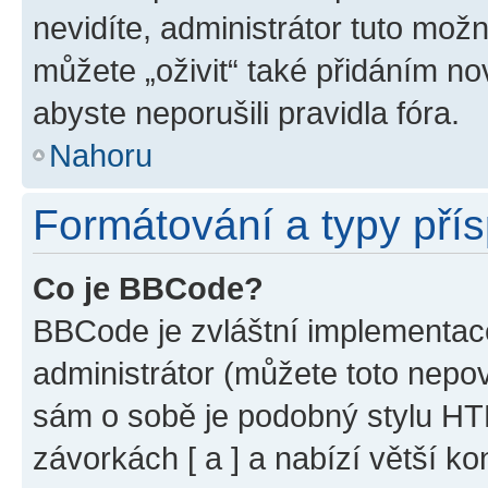
nevidíte, administrátor tuto mo
můžete „oživit“ také přidáním no
abyste neporušili pravidla fóra.
Nahoru
Formátování a typy pří
Co je BBCode?
BBCode je zvláštní implementac
administrátor (můžete toto nepov
sám o sobě je podobný stylu HT
závorkách [ a ] a nabízí větší ko