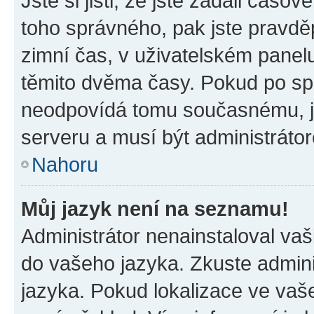
Jste si jisti, že jste zadali časo
toho správného, pak jste pravdě
zimní čas, v uživatelském pane
těmito dvěma časy. Pokud po s
neodpovídá tomu současnému, j
serveru a musí být administráto
Nahoru
Můj jazyk není na seznamu!
Administrátor nenainstaloval vaši
do vašeho jazyka. Zkuste admini
jazyka. Pokud lokalizace ve vaš