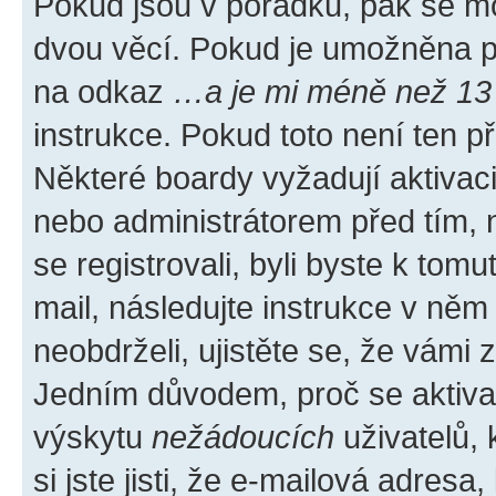
Pokud jsou v pořádku, pak se mo
dvou věcí. Pokud je umožněna pod
na odkaz
…a je mi méně než 13 
instrukce. Pokud toto není ten p
Některé boardy vyžadují aktivac
nebo administrátorem před tím, n
se registrovali, byli byste k tom
mail, následujte instrukce v něm
neobdrželi, ujistěte se, že vámi
Jedním důvodem, proč se aktiva
výskytu
nežádoucích
uživatelů, 
si jste jisti, že e-mailová adresa,