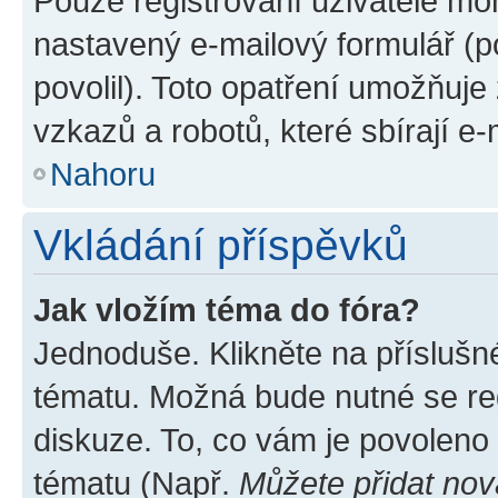
Pouze registrovaní uživatelé moh
nastavený e-mailový formulář (p
povolil). Toto opatření umožňuj
vzkazů a robotů, které sbírají e
Nahoru
Vkládání příspěvků
Jak vložím téma do fóra?
Jednoduše. Klikněte na příslušn
tématu. Možná bude nutné se reg
diskuze. To, co vám je povoleno
tématu (Např.
Můžete přidat nov