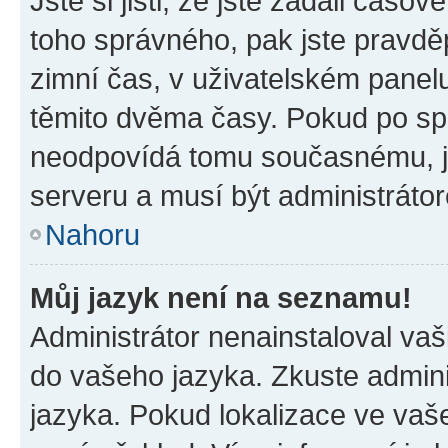
Jste si jisti, že jste zadali časo
toho správného, pak jste pravdě
zimní čas, v uživatelském pane
těmito dvěma časy. Pokud po s
neodpovídá tomu současnému, j
serveru a musí být administráto
Nahoru
Můj jazyk není na seznamu!
Administrátor nenainstaloval vaši
do vašeho jazyka. Zkuste admini
jazyka. Pokud lokalizace ve vaš