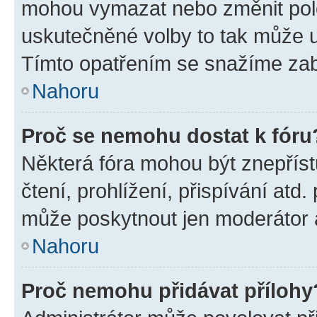
mohou vymazat nebo změnit polož
uskutečněné volby to tak může uč
Tímto opatřením se snažíme zabr
Nahoru
Proč se nemohu dostat k fóru
Některá fóra mohou být znepříst
čtení, prohlížení, přispívání atd.
může poskytnout jen moderátor a 
Nahoru
Proč nemohu přidávat přílohy