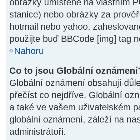
obrázky umístěné na vlastním PC
stanice) nebo obrázky za prověř
hotmail nebo yahoo, zaheslovan
použijte buď BBCode [img] tag n
Nahoru
Co to jsou Globální oznámení
Globální oznámení obsahují důlež
přečíst co nejdříve. Globální o
a také ve vašem uživatelském pan
globální oznámení, záleží na na
administrátoři.