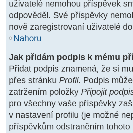
uživatelé nemohou příspěvek sma
odpověděl. Své příspěvky nemoh
nově zaregistrovaní uživatelé do 
Nahoru
Jak přidám podpis k mému př
Přidat podpis znamená, že si mus
přes stránku
Profil
. Podpis může
zatržením položky
Připojit podpi
pro všechny vaše příspěvky zašk
v nastavení profilu (je možné n
příspěvkům odstraněním tohoto z