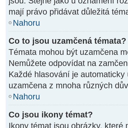
jsou. Stejně jako u oznámení rozh
mají právo přidávat důležitá tém
Nahoru
Co to jsou uzamčená témata?
Témata mohou být uzamčena mo
Nemůžete odpovídat na zamčená 
Každé hlasování je automatick
uzamčena z mnoha různých dův
Nahoru
Co jsou ikony témat?
Ikony témat jsou obrázky, které