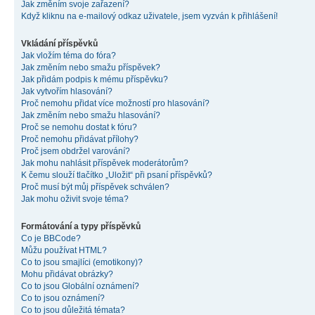
Jak změním svoje zařazení?
Když kliknu na e-mailový odkaz uživatele, jsem vyzván k přihlášení!
Vkládání příspěvků
Jak vložím téma do fóra?
Jak změním nebo smažu příspěvek?
Jak přidám podpis k mému příspěvku?
Jak vytvořím hlasování?
Proč nemohu přidat více možností pro hlasování?
Jak změním nebo smažu hlasování?
Proč se nemohu dostat k fóru?
Proč nemohu přidávat přílohy?
Proč jsem obdržel varování?
Jak mohu nahlásit příspěvek moderátorům?
K čemu slouží tlačítko „Uložit“ při psaní příspěvků?
Proč musí být můj příspěvek schválen?
Jak mohu oživit svoje téma?
Formátování a typy příspěvků
Co je BBCode?
Můžu používat HTML?
Co to jsou smajlíci (emotikony)?
Mohu přidávat obrázky?
Co to jsou Globální oznámení?
Co to jsou oznámení?
Co to jsou důležitá témata?