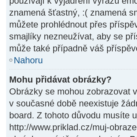
používají k vyjádření výrazu emo
znamená šťastný, :( znamená sm
můžete prohlédnout přes příspěv
smajlíky nezneužívat, aby se př
může také případně váš příspěv
Nahoru
Mohu přidávat obrázky?
Obrázky se mohou zobrazovat ve
v současné době neexistuje žád
board. Z tohoto důvodu musíte u
http://www.priklad.cz/muj-obraz