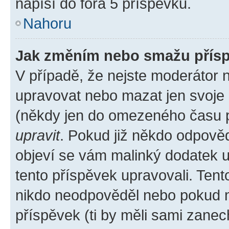
napíší do fóra 5 příspěvků.
Nahoru
Jak změním nebo smažu přís
V případě, že nejste moderátor 
upravovat nebo mazat jen svoje 
(někdy jen do omezeného času po
upravit
. Pokud již někdo odpověd
objeví se vám malinký dodatek u 
tento příspěvek upravovali. Ten
nikdo neodpověděl nebo pokud mo
příspěvek (ti by měli sami zanec