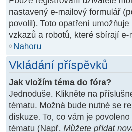
Pouze registrovaní uživatelé moh
nastavený e-mailový formulář (p
povolil). Toto opatření umožňuj
vzkazů a robotů, které sbírají e
Nahoru
Vkládání příspěvků
Jak vložím téma do fóra?
Jednoduše. Klikněte na příslušn
tématu. Možná bude nutné se reg
diskuze. To, co vám je povoleno
tématu (Např.
Můžete přidat nov