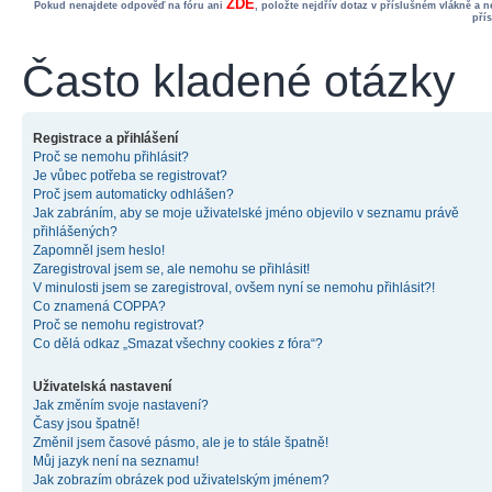
ZDE
Pokud nenajdete odpověď na fóru ani
, položte nejdřív dotaz v příslušném vlákně a 
pří
Často kladené otázky
Registrace a přihlášení
Proč se nemohu přihlásit?
Je vůbec potřeba se registrovat?
Proč jsem automaticky odhlášen?
Jak zabráním, aby se moje uživatelské jméno objevilo v seznamu právě
přihlášených?
Zapomněl jsem heslo!
Zaregistroval jsem se, ale nemohu se přihlásit!
V minulosti jsem se zaregistroval, ovšem nyní se nemohu přihlásit?!
Co znamená COPPA?
Proč se nemohu registrovat?
Co dělá odkaz „Smazat všechny cookies z fóra“?
Uživatelská nastavení
Jak změním svoje nastavení?
Časy jsou špatně!
Změnil jsem časové pásmo, ale je to stále špatně!
Můj jazyk není na seznamu!
Jak zobrazím obrázek pod uživatelským jménem?