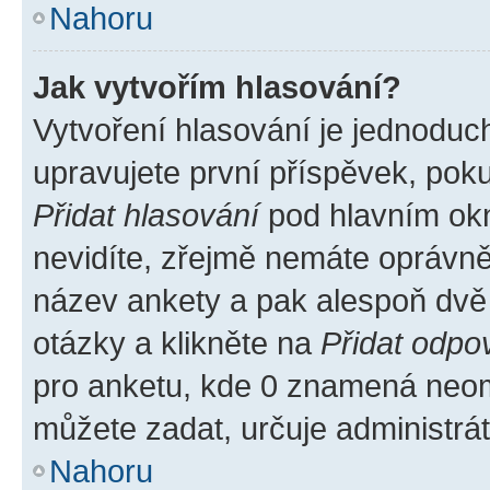
Nahoru
Jak vytvořím hlasování?
Vytvoření hlasování je jednoduc
upravujete první příspěvek, poku
Přidat hlasování
pod hlavním okn
nevidíte, zřejmě nemáte oprávněn
název ankety a pak alespoň dvě
otázky a klikněte na
Přidat odpo
pro anketu, kde 0 znamená neom
můžete zadat, určuje administrá
Nahoru