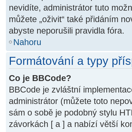
nevidíte, administrátor tuto mo
můžete „oživit“ také přidáním no
abyste neporušili pravidla fóra.
Nahoru
Formátování a typy pří
Co je BBCode?
BBCode je zvláštní implementac
administrátor (můžete toto nepov
sám o sobě je podobný stylu HT
závorkách [ a ] a nabízí větší ko