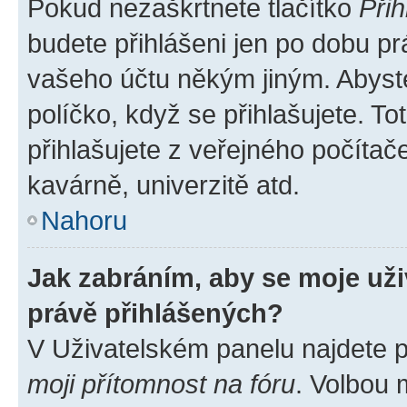
Pokud nezaškrtnete tlačítko
Přih
budete přihlášeni jen po dobu pr
vašeho účtu někým jiným. Abyste 
políčko, když se přihlašujete. 
přihlašujete z veřejného počítač
kavárně, univerzitě atd.
Nahoru
Jak zabráním, aby se moje už
právě přihlášených?
V Uživatelském panelu najdete 
moji přítomnost na fóru
. Volbou