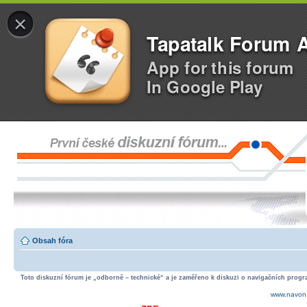
×
Tapatalk Forum 
App for this forum
In Google Play
Obsah fóra
Toto diskuzní fórum je „odborně – technické“ a je zaměřeno k diskuzi o navigačních progra
www.navon.