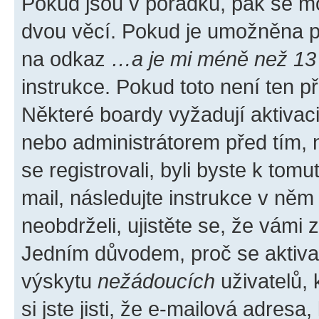
Pokud jsou v pořádku, pak se mo
dvou věcí. Pokud je umožněna pod
na odkaz
…a je mi méně než 13 
instrukce. Pokud toto není ten p
Některé boardy vyžadují aktivac
nebo administrátorem před tím, n
se registrovali, byli byste k tom
mail, následujte instrukce v něm
neobdrželi, ujistěte se, že vámi
Jedním důvodem, proč se aktiva
výskytu
nežádoucích
uživatelů, 
si jste jisti, že e-mailová adresa,