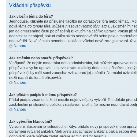
Vkládání příspěvků
Jak vložím téma do fóra?
Jednoduše. Klikněte na příslušné tlačítko na obrazovce fóra nebo tématu. Mo
nová téma do tohoto fóra, Můžete hlasovat v tomto fóru, atd.
). Jak změním neb
jen do omezeného času po přispění) kliknutím na tlačítko upravit. Pokud již n
dodatek se neobjeví, pokud zatím nikdo neodpověděl nebo pokud moderátor či 
odpověděl. Nová témata nemohou zakládat všichni nově zaregistrovaní uživate
Nahoru
Jak změním nebo smažu příspěvek?
V případě, že nejste moderátor nebo administrátor, tak můžete upravovat neb
příspěvek a vy ho upravíte, objeví se vám malinký dodatek u příspěvku, který
příspěvek (ti by měli sami zanechat vzkaz proč jej změnili). Normální uživa
nežli napíší do fóra 5 příspěvků.
Nahoru
Jak přidám podpis k mému příspěvku?
Přidat podpis znamená, že si musíte nejdřív nějaký vytvořit. To uděláte přes 
zaškrtnutím příslušného políčka v nastavení profilu (je možné nepřidávat po
Nahoru
Jak vytvořím hlasování?
Vytvoření hlasování je jednoduché. Když přidáte nový příspěvek (nebo upravuj
oprávnění vytvářet ankety). Měli byste zadat název ankety a pak alespoň dv
odpovědí, které můžete zadat, určuje administrátor boardu.