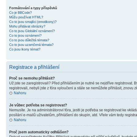
Formátování a typy příspěvků
Co je BBCode?
Můžu používat HTML?
Co to jsou smajlíci (emotikony)?
Mohu přidávat obrázky?
Co to jsou Globální oznámení?
Co to jsou oznámení?
Co to jsou důležitá témata?
Co to jsou uzamčená témata?
Co jsou ikony témat?
Registrace a přihlášení
Proč se nemohu přihlásit?
Už jste se zaregistrovali? Před přihlášením je nutné se nejdříve registrovat.
registrovali, nebyli jste z fóra vyloučeni a stále se nemůžete přihlásit, zno
Nahoru
Je vůbec potřeba se registrovat?
Nemusíte. Je na administrátorovi fóra, jestli je potřeba se registrovat ke 
posílání e-mailů uživatelům, přihlášení do skupin, atd. Vřele vám tedy registr
Nahoru
Proč jsem automaticky odhlášen?