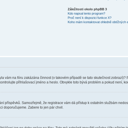
Záležitosti okolo phpBB 3
Kdo napsal tento program?
Proč není k dispozici funkce X?
Koho mám kontaktovat ohledně obtížných e-
 Byla vám na fóru zakázána činnost (v takovém případě se tato skutečnost zobrazí)? 
vu zkontrolujte přihlašovací jméno a heslo. Obvykle toto bývá problém a pokud není, 
vkládání příspěvků. Samozřejmě, že registrace vám dá přístup k ostatním službám ne
aci doporučujeme. Zabere to jen pár chvil.