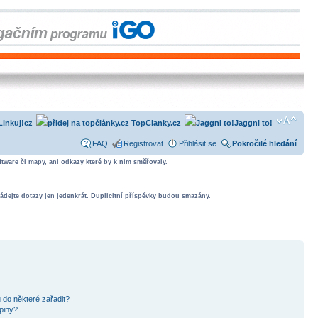
Linkuj!cz
TopClanky.cz
Jaggni to!
FAQ
Registrovat
Přihlásit se
Pokročilé hledání
tware či mapy, ani odkazy které by k nim směřovaly.
ádejte dotazy jen jedenkrát. Duplicitní příspěvky budou smazány.
 do některé zařadit?
piny?