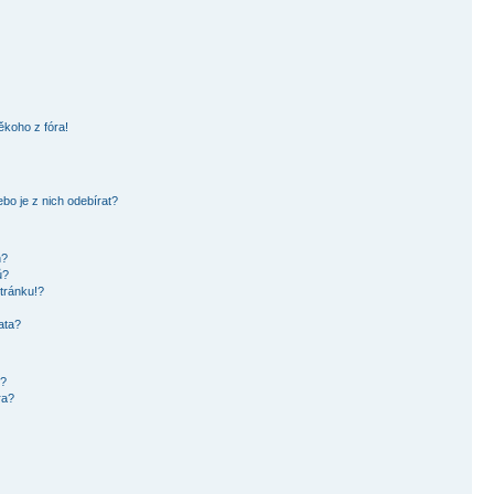
ěkoho z fóra!
bo je z nich odebírat?
h?
ů?
tránku!?
ata?
i?
ra?