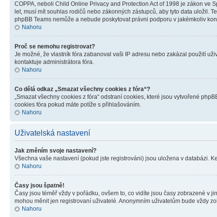
COPPA, neboli Child Online Privacy and Protection Act of 1998 je zákon ve Sp
let, musí mít souhlas rodičů nebo zákonných zástupců, aby tyto data uložil. Te
phpBB Teams nemůže a nebude poskytovat právni podporu v jakémkoliv kont
Nahoru
Proč se nemohu registrovat?
Je možné, že vlastník fóra zabanoval vaši IP adresu nebo zakázal použití uživ
kontaktuje administrátora fóra.
Nahoru
Co dělá odkaz „Smazat všechny cookies z fóra“?
„Smazat všechny cookies z fóra“ odstraní cookies, které jsou vytvořené phpBB
cookies fóra pokud máte potíže s přihlašováním.
Nahoru
Uživatelská nastavení
Jak změním svoje nastavení?
Všechna vaše nastavení (pokud jste registrováni) jsou uložena v databázi. K
Nahoru
Časy jsou špatně!
Časy jsou téměř vždy v pořádku, ovšem to, co vidíte jsou časy zobrazené v j
mohou měnit jen registrovaní uživatelé. Anonymním uživatelům bude vždy zo
Nahoru