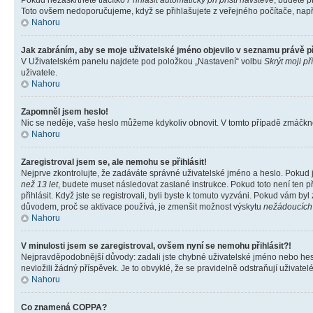
Pokud nezaškrtnete tlačítko
Přihlásit automaticky při příští návštěvě
, budete p
Toto ovšem nedoporučujeme, když se přihlašujete z veřejného počítače, např. 
Nahoru
Jak zabráním, aby se moje uživatelské jméno objevilo v seznamu právě 
V Uživatelském panelu najdete pod položkou „Nastavení“ volbu
Skrýt moji př
uživatele.
Nahoru
Zapomněl jsem heslo!
Nic se neděje, vaše heslo můžeme kdykoliv obnovit. V tomto případě zmáčknět
Nahoru
Zaregistroval jsem se, ale nemohu se přihlásit!
Nejprve zkontrolujte, že zadáváte správné uživatelské jméno a heslo. Pokud 
než 13 let
, budete muset následovat zaslané instrukce. Pokud toto není ten p
přihlásit. Když jste se registrovali, byli byste k tomuto vyzváni. Pokud vám b
důvodem, proč se aktivace používá, je zmenšit možnost výskytu
nežádoucích
Nahoru
V minulosti jsem se zaregistroval, ovšem nyní se nemohu přihlásit?!
Nejpravděpodobnější důvody: zadali jste chybné uživatelské jméno nebo heslo 
nevložili žádný příspěvek. Je to obvyklé, že se pravidelně odstraňují uživatelé
Nahoru
Co znamená COPPA?