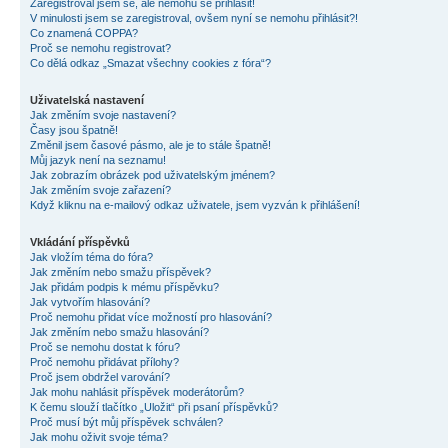
Zaregistroval jsem se, ale nemohu se přihlásit!
V minulosti jsem se zaregistroval, ovšem nyní se nemohu přihlásit?!
Co znamená COPPA?
Proč se nemohu registrovat?
Co dělá odkaz „Smazat všechny cookies z fóra“?
Uživatelská nastavení
Jak změním svoje nastavení?
Časy jsou špatně!
Změnil jsem časové pásmo, ale je to stále špatně!
Můj jazyk není na seznamu!
Jak zobrazím obrázek pod uživatelským jménem?
Jak změním svoje zařazení?
Když kliknu na e-mailový odkaz uživatele, jsem vyzván k přihlášení!
Vkládání příspěvků
Jak vložím téma do fóra?
Jak změním nebo smažu příspěvek?
Jak přidám podpis k mému příspěvku?
Jak vytvořím hlasování?
Proč nemohu přidat více možností pro hlasování?
Jak změním nebo smažu hlasování?
Proč se nemohu dostat k fóru?
Proč nemohu přidávat přílohy?
Proč jsem obdržel varování?
Jak mohu nahlásit příspěvek moderátorům?
K čemu slouží tlačítko „Uložit“ při psaní příspěvků?
Proč musí být můj příspěvek schválen?
Jak mohu oživit svoje téma?