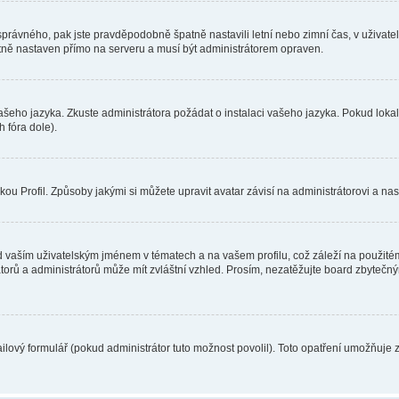
toho správného, pak jste pravděpodobně špatně nastavili letní nebo zimní čas, v už
ě nastaven přímo na serveru a musí být administrátorem opraven.
vašeho jazyka. Zkuste administrátora požádat o instalaci vašeho jazyka. Pokud loka
 fóra dole).
u Profil. Způsoby jakými si můžete upravit avatar závisí na administrátorovi a na
 vaším uživatelským jménem v tématech a na vašem profilu, což záleží na použitém
rátorů a administrátorů může mít zvláštní vzhled. Prosím, nezatěžujte board zbytečn
lový formulář (pokud administrátor tuto možnost povolil). Toto opatření umožňuje 