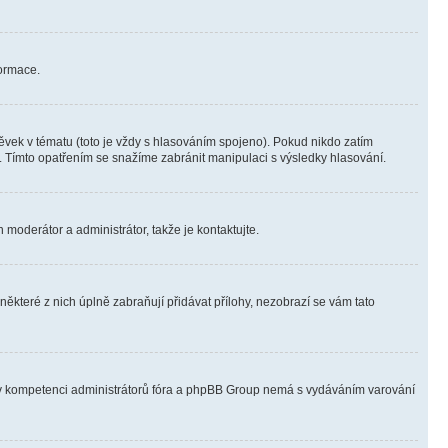
formace.
vek v tématu (toto je vždy s hlasováním spojeno). Pokud nikdo zatím
. Tímto opatřením se snažíme zabránit manipulaci s výsledky hlasování.
 moderátor a administrátor, takže je kontaktujte.
ěkteré z nich úplně zabraňují přidávat přílohy, nezobrazí se vám tato
ně v kompetenci administrátorů fóra a phpBB Group nemá s vydáváním varování