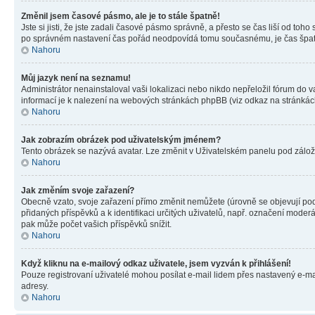
Změnil jsem časové pásmo, ale je to stále špatně!
Jste si jisti, že jste zadali časové pásmo správně, a přesto se čas liší od 
po správném nastavení čas pořád neodpovídá tomu současnému, je čas špatn
Nahoru
Můj jazyk není na seznamu!
Administrátor nenainstaloval vaši lokalizaci nebo nikdo nepřeložil fórum do 
informací je k nalezení na webových stránkách phpBB (viz odkaz na stránkách
Nahoru
Jak zobrazím obrázek pod uživatelským jménem?
Tento obrázek se nazývá avatar. Lze změnit v Uživatelském panelu pod záložko
Nahoru
Jak změním svoje zařazení?
Obecně vzato, svoje zařazení přímo změnit nemůžete (úrovně se objevují pod
přidaných příspěvků a k identifikaci určitých uživatelů, např. označení mode
pak může počet vašich příspěvků snížit.
Nahoru
Když kliknu na e-mailový odkaz uživatele, jsem vyzván k přihlášení!
Pouze registrovaní uživatelé mohou posílat e-mail lidem přes nastavený e-mai
adresy.
Nahoru