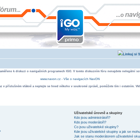
zaměřeno k diskuzi o navigačních programech IGO. V tomto diskuzním fóru nenajdete nelegální sof
www.navon.cz - Vše o navigacích NavON
taz v příslušném vlákně a neptejte se hned někoho v soukromé zprávě, pomůžete tím i ostatním. Vkl
Uživatelské úrovně a skupiny
Kdo jsou administrátoři?
Kdo jsou moderátoři?
Co jsou uživatelské skupiny?
?
Kde jsou uživatelské skupiny a jak se mohu
Jak se stanu moderátorem uživatelské sku