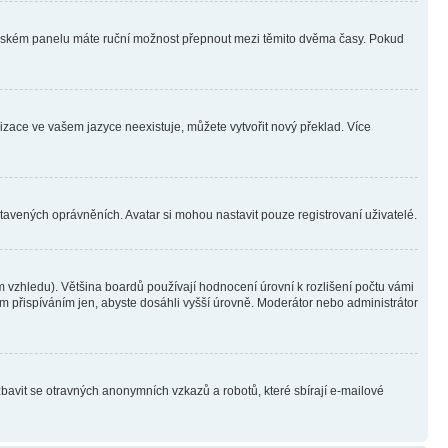
ivatelském panelu máte ruční možnost přepnout mezi těmito dvěma časy. Pokud
lizace ve vašem jazyce neexistuje, můžete vytvořit nový překlad. Více
stavených oprávněních. Avatar si mohou nastavit pouze registrovaní uživatelé.
 vzhledu). Většina boardů používají hodnocení úrovní k rozlišení počtu vámi
ým přispíváním jen, abyste dosáhli vyšší úrovně. Moderátor nebo administrátor
zbavit se otravných anonymních vzkazů a robotů, které sbírají e-mailové