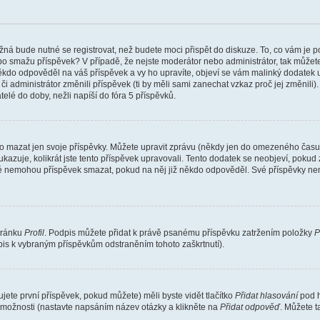
žná bude nutné se registrovat, než budete moci přispět do diskuze. To, co vám je 
o smažu příspěvek? V případě, že nejste moderátor nebo administrátor, tak můžet
ěkdo odpověděl na váš příspěvek a vy ho upravíte, objeví se vám malinký dodatek u p
administrátor změnili příspěvek (ti by měli sami zanechat vzkaz proč jej změnili
lé do doby, nežli napíší do fóra 5 příspěvků.
o mazat jen svoje příspěvky. Můžete upravit zprávu (někdy jen do omezeného času p
 ukazuje, kolikrát jste tento příspěvek upravovali. Tento dodatek se neobjeví, pok
telé nemohou příspěvek smazat, pokud na něj již někdo odpověděl. Své příspěvky ne
stránku
Profil
. Podpis můžete přidat k právě psanému příspěvku zatržením položky
P
dpis k vybraným příspěvkům odstraněním tohoto zaškrtnutí).
ete první příspěvek, pokud můžete) měli byste vidět tlačítko
Přidat hlasování
pod h
ě možnosti (nastavte napsáním název otázky a klikněte na
Přidat odpověď
. Můžete 