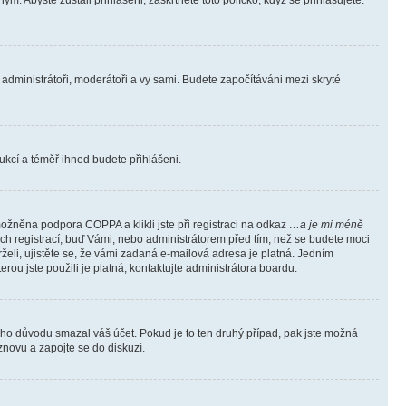
m. Abyste zůstali přihlášeni, zaškrtněte toto políčko, když se přihlašujete.
e administrátoři, moderátoři a vy sami. Budete započítáváni mezi skryté
trukcí a téměř ihned budete přihlášeni.
ožněna podpora COPPA a klikli jste při registraci na odkaz
…a je mi méně
ých registrací, buď Vámi, nebo administrátorem před tím, než se budete moci
rželi, ujistěte se, že vámi zadaná e-mailová adresa je platná. Jedním
terou jste použili je platná, kontaktujte administrátora boardu.
kého důvodu smazal váš účet. Pokud je to ten druhý případ, pak jste možná
 znovu a zapojte se do diskuzí.