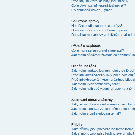
Proč mají některé skupiny jinou barvu?
Co je „Výchozí uživatelská skupina“?
Co znamená odkaz „Tým“?
Soukromé zprávy
Nemůžu posílat soukromé zprávy!
Dostávám nechtěné soukromé zprávy!
Dostal jsem spamový a obtížný e-mail od n
Přátelé a nepřátelé
Co je můj seznam přátel a nepřátel?
Jak mohu přidávat uživatele do seznamů ne
Hledání na fóru
Jak mohu hledat v jednom nebo více fórec
Proč můj dotaz vrací nulový počet výsledk
Proč mi vyhledávání vrací prázdnou bílou s
Jak mohu vyhledávat členy fóra?
Jak mohu najít své vlastní příspěvky a tém
Sledování témat a záložky
Jaký je rozdíl mezi sledováním a záložkam
Jak mohu sledovat zvolená témata nebo fó
Jak mohu zrušit sledování témat?
Přílohy
Jaké přílohy jsou povolené na tomto fóru?
Jak si mohu zobrazit všechny své přílohy?