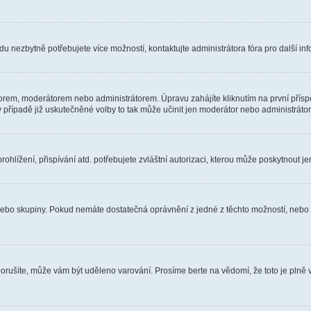
u nezbytně potřebujete více možností, kontaktujte administrátora fóra pro další in
orem, moderátorem nebo administrátorem. Úpravu zahájíte kliknutím na první příspě
případě již uskutečněné volby to tak může učinit jen moderátor nebo administrátor
hlížení, přispívání atd. potřebujete zvláštní autorizaci, kterou může poskytnout jen
, nebo skupiny. Pokud nemáte dostatečná oprávnění z jedné z těchto možností, nebo n
e porušíte, může vám být uděleno varování. Prosíme berte na vědomí, že toto je pl