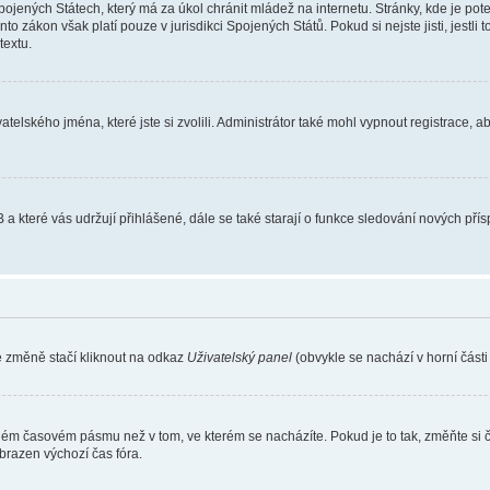
ojených Státech, který má za úkol chránit mládež na internetu. Stránky, kde je po
nto zákon však platí pouze v jurisdikci Spojených Států. Pokud si nejste jisti, jestl
extu.
atelského jména, které jste si zvolili. Administrátor také mohl vypnout registrace, 
 a které vás udržují přihlášené, dále se také starají o funkce sledování nových př
e změně stačí kliknout na odkaz
Uživatelský panel
(obvykle se nachází v horní část
iném časovém pásmu než v tom, ve kterém se nacházíte. Pokud je to tak, změňte si 
brazen výchozí čas fóra.