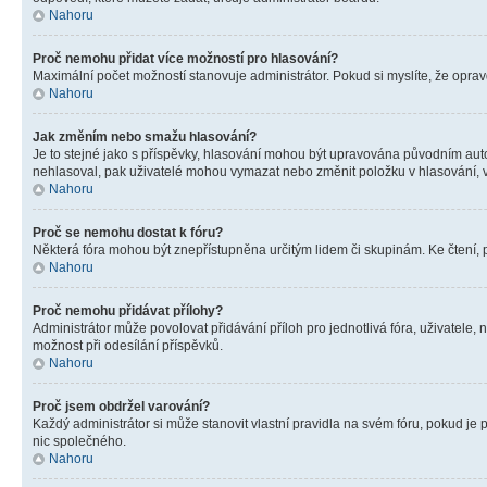
Nahoru
Proč nemohu přidat více možností pro hlasování?
Maximální počet možností stanovuje administrátor. Pokud si myslíte, že opravd
Nahoru
Jak změním nebo smažu hlasování?
Je to stejné jako s příspěvky, hlasování mohou být upravována původním aut
nehlasoval, pak uživatelé mohou vymazat nebo změnit položku v hlasování, v 
Nahoru
Proč se nemohu dostat k fóru?
Některá fóra mohou být znepřístupněna určitým lidem či skupinám. Ke čtení, pro
Nahoru
Proč nemohu přidávat přílohy?
Administrátor může povolovat přidávání příloh pro jednotlivá fóra, uživatele
možnost při odesílání příspěvků.
Nahoru
Proč jsem obdržel varování?
Každý administrátor si může stanovit vlastní pravidla na svém fóru, pokud j
nic společného.
Nahoru