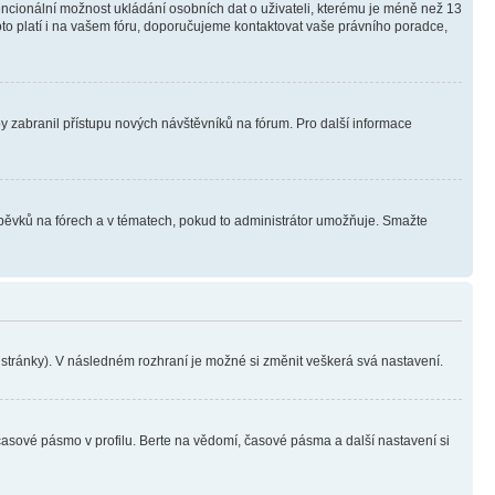
tencionální možnost ukládání osobních dat o uživateli, kterému je méně než 13
i toto platí i na vašem fóru, doporučujeme kontaktovat vaše právního poradce,
aby zabranil přístupu nových návštěvníků na fórum. Pro další informace
íspěvků na fórech a v tématech, pokud to administrátor umožňuje. Smažte
i stránky). V následném rozhraní je možné si změnit veškerá svá nastavení.
časové pásmo v profilu. Berte na vědomí, časové pásma a další nastavení si