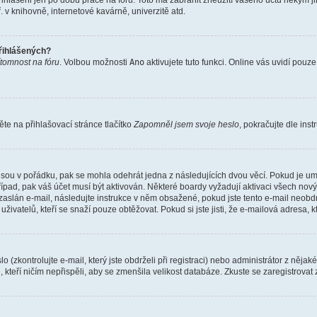
řihlášeni jen po dobu práce na fóru. Toto má zabránit zneužití vašeho účtu někým jiný
v knihovně, internetové kavárně, univerzitě atd.
přihlášených?
ítomnost na fóru
. Volbou možnosti
Ano
aktivujete tuto funkci. Online vás uvidí pouz
e na přihlašovací stránce tlačítko
Zapomněl jsem svoje heslo
, pokračujte dle ins
jsou v pořádku, pak se mohla odehrát jedna z následujících dvou věcí. Pokud je um
řípad, pak váš účet musí být aktivován. Některé boardy vyžadují aktivaci všech nov
yl zaslán e-mail, následujte instrukce v něm obsažené, pokud jste tento e-mail neobd
uživatelů, kteří se snaží pouze obtěžovat. Pokud si jste jisti, že e-mailová adresa, k
(zkontrolujte e-mail, který jste obdrželi při registraci) nebo administrátor z něja
, kteří ničím nepřispěli, aby se zmenšila velikost databáze. Zkuste se zaregistrovat