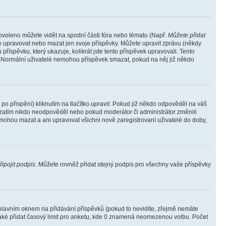
povoleno můžete vidět na spodní části fóra nebo tématu (Např.
Můžete přidat
e upravovat nebo mazat jen svoje příspěvky. Můžete upravit zprávu (někdy
říspěvku, který ukazuje, kolikrát jste tento příspěvek upravovali. Tento
). Normální uživatelé nemohou příspěvek smazat, pokud na něj již někdo
o přispění) kliknutím na tlačítko
upravit
. Pokud již někdo odpověděl na váš
ud zatím nikdo neodpověděl nebo pokud moderátor či administrátor změnili
mohou mazat a ani upravovat všichni nově zaregistrovaní uživatelé do doby,
řipojit podpis
. Můžete rovněž přidat stejný podpis pro všechny vaše příspěvky
lavním oknem na přidávání příspěvků (pokud to nevidíte, zřejmě nemáte
také přidat časový limit pro anketu, kde 0 znamená neomezenou volbu. Počet