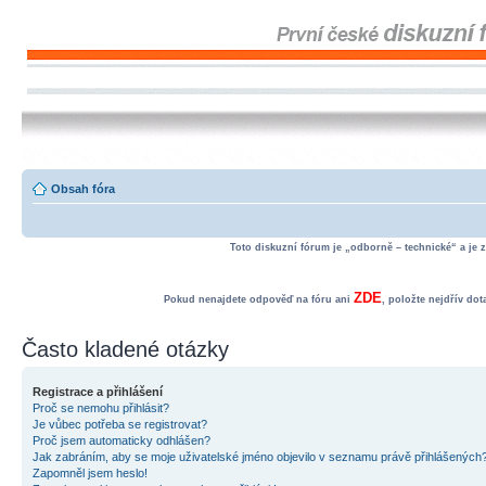
Obsah fóra
Toto diskuzní fórum je „odborně – technické“ a je 
ZDE
Pokud nenajdete odpověď na fóru ani
, položte nejdřív do
Často kladené otázky
Registrace a přihlášení
Proč se nemohu přihlásit?
Je vůbec potřeba se registrovat?
Proč jsem automaticky odhlášen?
Jak zabráním, aby se moje uživatelské jméno objevilo v seznamu právě přihlášených
Zapomněl jsem heslo!