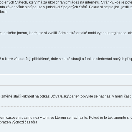
ojených Státech, který má za úkol chránit mládež na internetu. Stránky, kde je po
nto zákon však platí pouze v jurisdikci Spojených Států. Pokud si nejste jisti, jestl
extu.
atelského jména, které jste si zvolili. Administrátor také mohl vypnout registrace, 
 a které vás udržují přihlášené, dále se také starají o funkce sledování nových př
e změně stačí kliknout na odkaz
Uživatelský panel
(obvykle se nachází v horní část
iném časovém pásmu než v tom, ve kterém se nacházíte. Pokud je to tak, změňte si 
brazen výchozí čas fóra.