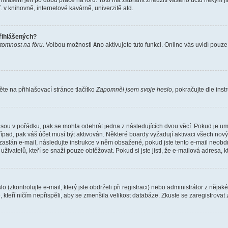
řihlášeni jen po dobu práce na fóru. Toto má zabránit zneužití vašeho účtu někým jiný
v knihovně, internetové kavárně, univerzitě atd.
přihlášených?
ítomnost na fóru
. Volbou možnosti
Ano
aktivujete tuto funkci. Online vás uvidí pouz
e na přihlašovací stránce tlačítko
Zapomněl jsem svoje heslo
, pokračujte dle ins
jsou v pořádku, pak se mohla odehrát jedna z následujících dvou věcí. Pokud je um
řípad, pak váš účet musí být aktivován. Některé boardy vyžadují aktivaci všech nov
yl zaslán e-mail, následujte instrukce v něm obsažené, pokud jste tento e-mail neobd
uživatelů, kteří se snaží pouze obtěžovat. Pokud si jste jisti, že e-mailová adresa, k
(zkontrolujte e-mail, který jste obdrželi při registraci) nebo administrátor z něja
, kteří ničím nepřispěli, aby se zmenšila velikost databáze. Zkuste se zaregistrovat