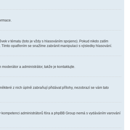
formace.
vek v tématu (toto je vždy s hlasováním spojeno). Pokud nikdo zatím
. Tímto opatřením se snažíme zabránit manipulaci s výsledky hlasování.
 moderátor a administrátor, takže je kontaktujte.
ěkteré z nich úplně zabraňují přidávat přílohy, nezobrazí se vám tato
ně v kompetenci administrátorů fóra a phpBB Group nemá s vydáváním varování