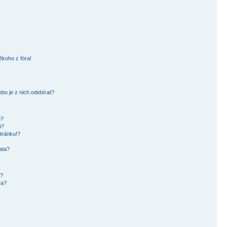
ěkoho z fóra!
bo je z nich odebírat?
h?
ů?
tránku!?
ata?
i?
ra?