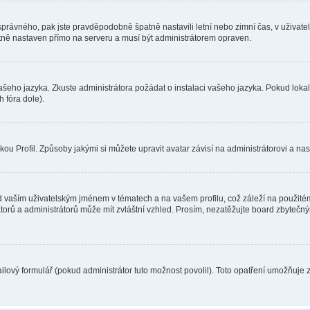
toho správného, pak jste pravděpodobně špatně nastavili letní nebo zimní čas, v už
ě nastaven přímo na serveru a musí být administrátorem opraven.
vašeho jazyka. Zkuste administrátora požádat o instalaci vašeho jazyka. Pokud loka
 fóra dole).
u Profil. Způsoby jakými si můžete upravit avatar závisí na administrátorovi a na
 vaším uživatelským jménem v tématech a na vašem profilu, což záleží na použitém
rátorů a administrátorů může mít zvláštní vzhled. Prosím, nezatěžujte board zbytečn
lový formulář (pokud administrátor tuto možnost povolil). Toto opatření umožňuje 