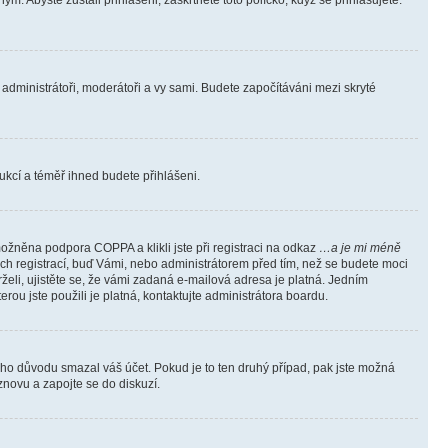
m. Abyste zůstali přihlášeni, zaškrtněte toto políčko, když se přihlašujete.
e administrátoři, moderátoři a vy sami. Budete započítáváni mezi skryté
trukcí a téměř ihned budete přihlášeni.
ožněna podpora COPPA a klikli jste při registraci na odkaz
…a je mi méně
ých registrací, buď Vámi, nebo administrátorem před tím, než se budete moci
rželi, ujistěte se, že vámi zadaná e-mailová adresa je platná. Jedním
terou jste použili je platná, kontaktujte administrátora boardu.
kého důvodu smazal váš účet. Pokud je to ten druhý případ, pak jste možná
 znovu a zapojte se do diskuzí.