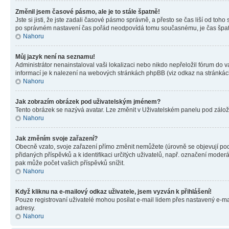
Změnil jsem časové pásmo, ale je to stále špatně!
Jste si jisti, že jste zadali časové pásmo správně, a přesto se čas liší od 
po správném nastavení čas pořád neodpovídá tomu současnému, je čas špatn
Nahoru
Můj jazyk není na seznamu!
Administrátor nenainstaloval vaši lokalizaci nebo nikdo nepřeložil fórum do 
informací je k nalezení na webových stránkách phpBB (viz odkaz na stránkách
Nahoru
Jak zobrazím obrázek pod uživatelským jménem?
Tento obrázek se nazývá avatar. Lze změnit v Uživatelském panelu pod záložko
Nahoru
Jak změním svoje zařazení?
Obecně vzato, svoje zařazení přímo změnit nemůžete (úrovně se objevují pod
přidaných příspěvků a k identifikaci určitých uživatelů, např. označení mode
pak může počet vašich příspěvků snížit.
Nahoru
Když kliknu na e-mailový odkaz uživatele, jsem vyzván k přihlášení!
Pouze registrovaní uživatelé mohou posílat e-mail lidem přes nastavený e-mai
adresy.
Nahoru