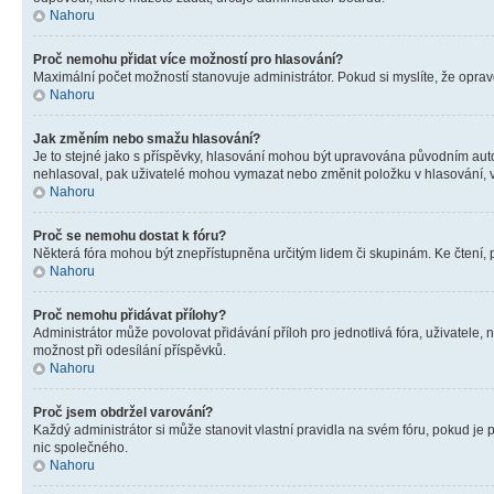
Nahoru
Proč nemohu přidat více možností pro hlasování?
Maximální počet možností stanovuje administrátor. Pokud si myslíte, že opravd
Nahoru
Jak změním nebo smažu hlasování?
Je to stejné jako s příspěvky, hlasování mohou být upravována původním aut
nehlasoval, pak uživatelé mohou vymazat nebo změnit položku v hlasování, v 
Nahoru
Proč se nemohu dostat k fóru?
Některá fóra mohou být znepřístupněna určitým lidem či skupinám. Ke čtení, pro
Nahoru
Proč nemohu přidávat přílohy?
Administrátor může povolovat přidávání příloh pro jednotlivá fóra, uživatele
možnost při odesílání příspěvků.
Nahoru
Proč jsem obdržel varování?
Každý administrátor si může stanovit vlastní pravidla na svém fóru, pokud j
nic společného.
Nahoru