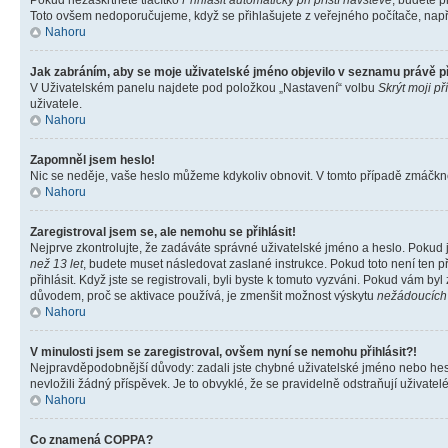
Pokud nezaškrtnete tlačítko
Přihlásit automaticky při příští návštěvě
, budete p
Toto ovšem nedoporučujeme, když se přihlašujete z veřejného počítače, např. 
Nahoru
Jak zabráním, aby se moje uživatelské jméno objevilo v seznamu právě 
V Uživatelském panelu najdete pod položkou „Nastavení“ volbu
Skrýt moji př
uživatele.
Nahoru
Zapomněl jsem heslo!
Nic se neděje, vaše heslo můžeme kdykoliv obnovit. V tomto případě zmáčknět
Nahoru
Zaregistroval jsem se, ale nemohu se přihlásit!
Nejprve zkontrolujte, že zadáváte správné uživatelské jméno a heslo. Pokud 
než 13 let
, budete muset následovat zaslané instrukce. Pokud toto není ten p
přihlásit. Když jste se registrovali, byli byste k tomuto vyzváni. Pokud vám b
důvodem, proč se aktivace používá, je zmenšit možnost výskytu
nežádoucích
Nahoru
V minulosti jsem se zaregistroval, ovšem nyní se nemohu přihlásit?!
Nejpravděpodobnější důvody: zadali jste chybné uživatelské jméno nebo heslo 
nevložili žádný příspěvek. Je to obvyklé, že se pravidelně odstraňují uživatelé
Nahoru
Co znamená COPPA?