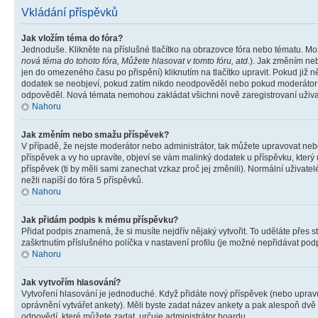
Vkládání příspěvků
Jak vložím téma do fóra?
Jednoduše. Klikněte na příslušné tlačítko na obrazovce fóra nebo tématu. Mo
nová téma do tohoto fóra, Můžete hlasovat v tomto fóru, atd.
). Jak změním neb
jen do omezeného času po přispění) kliknutím na tlačítko upravit. Pokud již n
dodatek se neobjeví, pokud zatím nikdo neodpověděl nebo pokud moderátor či 
odpověděl. Nová témata nemohou zakládat všichni nově zaregistrovaní uživate
Nahoru
Jak změním nebo smažu příspěvek?
V případě, že nejste moderátor nebo administrátor, tak můžete upravovat neb
příspěvek a vy ho upravíte, objeví se vám malinký dodatek u příspěvku, který
příspěvek (ti by měli sami zanechat vzkaz proč jej změnili). Normální uživa
nežli napíší do fóra 5 příspěvků.
Nahoru
Jak přidám podpis k mému příspěvku?
Přidat podpis znamená, že si musíte nejdřív nějaký vytvořit. To uděláte přes 
zaškrtnutím příslušného políčka v nastavení profilu (je možné nepřidávat po
Nahoru
Jak vytvořím hlasování?
Vytvoření hlasování je jednoduché. Když přidáte nový příspěvek (nebo upravuj
oprávnění vytvářet ankety). Měli byste zadat název ankety a pak alespoň dv
odpovědí, které můžete zadat, určuje administrátor boardu.