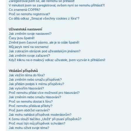
Zaregistroval jsem se, ale nemohu se přihlásit!
V minulosti jsem se zaregistroval, ovšem nyní se nemohu přihlásit?!
Co znamená COPPA?
Proč se nemohu registrovat?
Co dělá odkaz „Smazat všechny cookies z fóra“?
Uživatelská nastavení
Jak změním svoje nastavení?
Časy jsou špatně!
Změnil jsem časové pásmo, ale je to stále špatně!
Můj jazyk není na seznamu!
Jak zobrazím obrázek pod uživatelským jménem?
Jak změním svoje zařazení?
Když kliknu na e-mailový odkaz uživatele, jsem vyzván k přihlášení!
Vkládání příspěvků
Jak vložím téma do fóra?
Jak změním nebo smažu příspěvek?
Jak přidám podpis k mému příspěvku?
Jak vytvořím hlasování?
Proč nemohu přidat více možností pro hlasování?
Jak změním nebo smažu hlasování?
Proč se nemohu dostat k fóru?
Proč nemohu přidávat přílohy?
Proč jsem obdržel varování?
Jak mohu nahlásit příspěvek moderátorům?
K čemu slouží tlačítko „Uložit“ při psaní příspěvků?
Proč musí být můj příspěvek schválen?
Jak mohu oživit svoje téma?