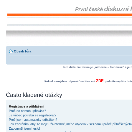
Obsah fóra
Toto diskuzní fórum je „odborně – technické“ a je 
ZDE
Pokud nenajdete odpověď na fóru ani
, položte nejdřív do
Často kladené otázky
Registrace a přihlášení
Proč se nemohu přihlásit?
Je vůbec potřeba se registrovat?
Proč jsem automaticky odhlášen?
Jak zabráním, aby se moje uživatelské jméno objevilo v seznamu právě přihlášených
Zapomněl jsem heslo!