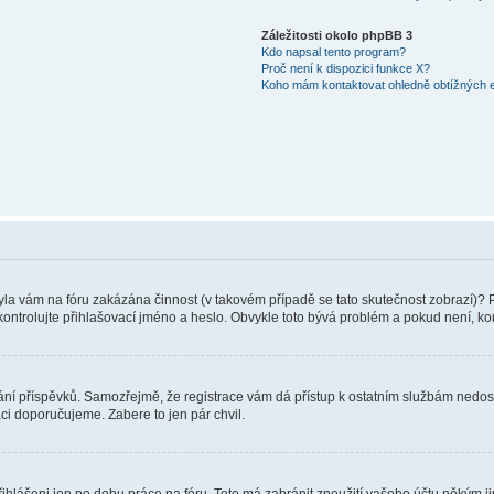
Záležitosti okolo phpBB 3
Kdo napsal tento program?
Proč není k dispozici funkce X?
Koho mám kontaktovat ohledně obtížných e-
 Byla vám na fóru zakázána činnost (v takovém případě se tato skutečnost zobrazí)? 
vu zkontrolujte přihlašovací jméno a heslo. Obvykle toto bývá problém a pokud není, 
vkládání příspěvků. Samozřejmě, že registrace vám dá přístup k ostatním službám ne
aci doporučujeme. Zabere to jen pár chvil.