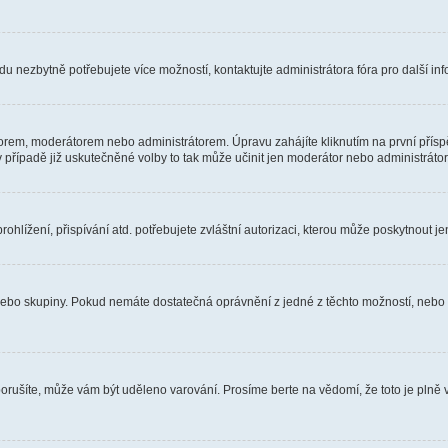
u nezbytně potřebujete více možností, kontaktujte administrátora fóra pro další in
orem, moderátorem nebo administrátorem. Úpravu zahájíte kliknutím na první příspě
případě již uskutečněné volby to tak může učinit jen moderátor nebo administrátor
hlížení, přispívání atd. potřebujete zvláštní autorizaci, kterou může poskytnout jen
, nebo skupiny. Pokud nemáte dostatečná oprávnění z jedné z těchto možností, nebo n
e porušíte, může vám být uděleno varování. Prosíme berte na vědomí, že toto je pl