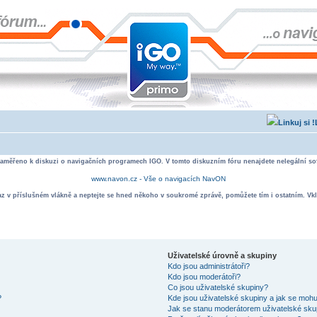
zaměřeno k diskuzi o navigačních programech IGO. V tomto diskuzním fóru nenajdete nelegální sof
www.navon.cz - Vše o navigacích NavON
taz v příslušném vlákně a neptejte se hned někoho v soukromé zprávě, pomůžete tím i ostatním. Vkl
Uživatelské úrovně a skupiny
Kdo jsou administrátoři?
Kdo jsou moderátoři?
Co jsou uživatelské skupiny?
?
Kde jsou uživatelské skupiny a jak se mohu
Jak se stanu moderátorem uživatelské sku