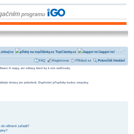
Linkuj!cz
TopClanky.cz
Jaggni to!
FAQ
Registrovat
Přihlásit se
Pokročilé hledání
tware či mapy, ani odkazy které by k nim směřovaly.
ádejte dotazy jen jedenkrát. Duplicitní příspěvky budou smazány.
 do některé zařadit?
piny?