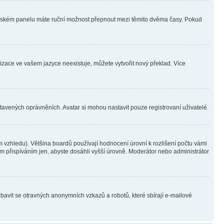
ivatelském panelu máte ruční možnost přepnout mezi těmito dvěma časy. Pokud
lizace ve vašem jazyce neexistuje, můžete vytvořit nový překlad. Více
stavených oprávněních. Avatar si mohou nastavit pouze registrovaní uživatelé.
 vzhledu). Většina boardů používají hodnocení úrovní k rozlišení počtu vámi
ým přispíváním jen, abyste dosáhli vyšší úrovně. Moderátor nebo administrátor
zbavit se otravných anonymních vzkazů a robotů, které sbírají e-mailové