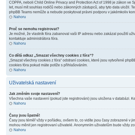
COPPA, neboli Child Online Privacy and Protection Act of 1998 je zákon ve Sp
let, musí mít souhlas rodičů nebo zákonných zástupců, aby tyto data uložil. Te
phpBB Teams nemůže a nebude poskytovat právni podporu v jakémkoliv kont
Nahoru
Proč se nemohu registrovat?
Je možné, že vlastník fóra zabanoval vaši IP adresu nebo zakázal použití uživ
kontaktuje administrátora fóra.
Nahoru
Co dělá odkaz „Smazat všechny cookies z fóra“?
„Smazat všechny cookies z fóra“ odstraní cookies, které jsou vytvořené phpBB
cookies fóra pokud máte potíže s přihlašováním.
Nahoru
Uživatelská nastavení
Jak změním svoje nastavení?
Všechna vaše nastavení (pokud jste registrováni) jsou uložena v databázi. K
Nahoru
Časy jsou špatně!
Časy jsou téměř vždy v pořádku, ovšem to, co vidíte jsou časy zobrazené v j
mohou měnit jen registrovaní uživatelé. Anonymním uživatelům bude vždy zo
Nahoru