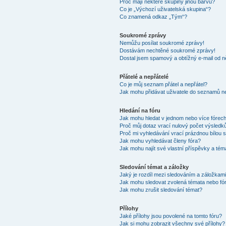
Proč mají některé skupiny jinou barvu?
Co je „Výchozí uživatelská skupina“?
Co znamená odkaz „Tým“?
Soukromé zprávy
Nemůžu posílat soukromé zprávy!
Dostávám nechtěné soukromé zprávy!
Dostal jsem spamový a obtížný e-mail od n
Přátelé a nepřátelé
Co je můj seznam přátel a nepřátel?
Jak mohu přidávat uživatele do seznamů ne
Hledání na fóru
Jak mohu hledat v jednom nebo více fórec
Proč můj dotaz vrací nulový počet výsledk
Proč mi vyhledávání vrací prázdnou bílou s
Jak mohu vyhledávat členy fóra?
Jak mohu najít své vlastní příspěvky a tém
Sledování témat a záložky
Jaký je rozdíl mezi sledováním a záložkam
Jak mohu sledovat zvolená témata nebo fó
Jak mohu zrušit sledování témat?
Přílohy
Jaké přílohy jsou povolené na tomto fóru?
Jak si mohu zobrazit všechny své přílohy?