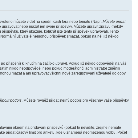
povoleno můžete vidět na spodní části fóra nebo tématu (Např.
Můžete přidat
e upravovat nebo mazat jen svoje příspěvky. Můžete upravit zprávu (někdy
říspěvku, který ukazuje, kolikrát jste tento příspěvek upravovali. Tento
). Normální uživatelé nemohou příspěvek smazat, pokud na něj již někdo
o přispění) kliknutím na tlačítko
upravit
. Pokud již někdo odpověděl na váš
ud zatím nikdo neodpověděl nebo pokud moderátor či administrátor změnili
mohou mazat a ani upravovat všichni nově zaregistrovaní uživatelé do doby,
řipojit podpis
. Můžete rovněž přidat stejný podpis pro všechny vaše příspěvky
lavním oknem na přidávání příspěvků (pokud to nevidíte, zřejmě nemáte
také přidat časový limit pro anketu, kde 0 znamená neomezenou volbu. Počet