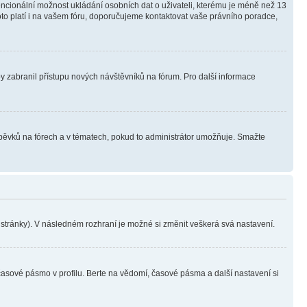
tencionální možnost ukládání osobních dat o uživateli, kterému je méně než 13
i toto platí i na vašem fóru, doporučujeme kontaktovat vaše právního poradce,
aby zabranil přístupu nových návštěvníků na fórum. Pro další informace
íspěvků na fórech a v tématech, pokud to administrátor umožňuje. Smažte
i stránky). V následném rozhraní je možné si změnit veškerá svá nastavení.
časové pásmo v profilu. Berte na vědomí, časové pásma a další nastavení si