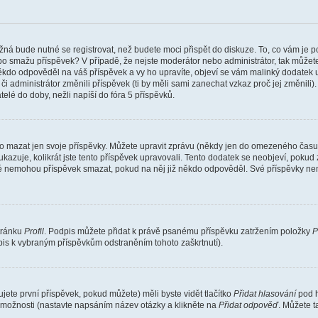
žná bude nutné se registrovat, než budete moci přispět do diskuze. To, co vám je 
o smažu příspěvek? V případě, že nejste moderátor nebo administrátor, tak můžet
ěkdo odpověděl na váš příspěvek a vy ho upravíte, objeví se vám malinký dodatek u p
administrátor změnili příspěvek (ti by měli sami zanechat vzkaz proč jej změnili
lé do doby, nežli napíší do fóra 5 příspěvků.
o mazat jen svoje příspěvky. Můžete upravit zprávu (někdy jen do omezeného času p
 ukazuje, kolikrát jste tento příspěvek upravovali. Tento dodatek se neobjeví, pok
telé nemohou příspěvek smazat, pokud na něj již někdo odpověděl. Své příspěvky ne
stránku
Profil
. Podpis můžete přidat k právě psanému příspěvku zatržením položky
P
dpis k vybraným příspěvkům odstraněním tohoto zaškrtnutí).
ete první příspěvek, pokud můžete) měli byste vidět tlačítko
Přidat hlasování
pod h
ě možnosti (nastavte napsáním název otázky a klikněte na
Přidat odpověď
. Můžete 