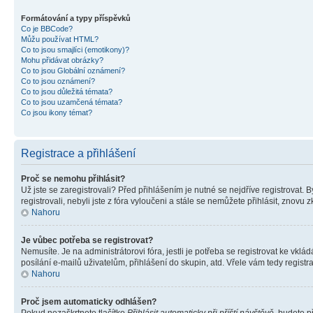
Formátování a typy příspěvků
Co je BBCode?
Můžu používat HTML?
Co to jsou smajlíci (emotikony)?
Mohu přidávat obrázky?
Co to jsou Globální oznámení?
Co to jsou oznámení?
Co to jsou důležitá témata?
Co to jsou uzamčená témata?
Co jsou ikony témat?
Registrace a přihlášení
Proč se nemohu přihlásit?
Už jste se zaregistrovali? Před přihlášením je nutné se nejdříve registrovat.
registrovali, nebyli jste z fóra vyloučeni a stále se nemůžete přihlásit, zno
Nahoru
Je vůbec potřeba se registrovat?
Nemusíte. Je na administrátorovi fóra, jestli je potřeba se registrovat ke 
posílání e-mailů uživatelům, přihlášení do skupin, atd. Vřele vám tedy registr
Nahoru
Proč jsem automaticky odhlášen?