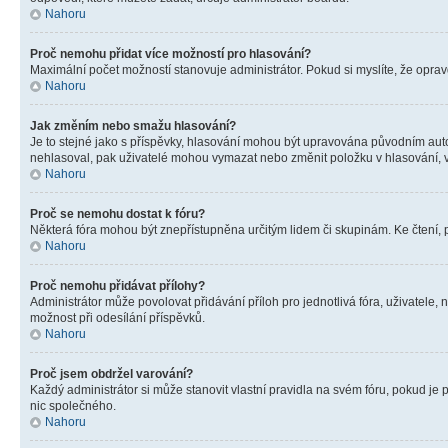
Nahoru
Proč nemohu přidat více možností pro hlasování?
Maximální počet možností stanovuje administrátor. Pokud si myslíte, že opravd
Nahoru
Jak změním nebo smažu hlasování?
Je to stejné jako s příspěvky, hlasování mohou být upravována původním aut
nehlasoval, pak uživatelé mohou vymazat nebo změnit položku v hlasování, v 
Nahoru
Proč se nemohu dostat k fóru?
Některá fóra mohou být znepřístupněna určitým lidem či skupinám. Ke čtení, pro
Nahoru
Proč nemohu přidávat přílohy?
Administrátor může povolovat přidávání příloh pro jednotlivá fóra, uživatele
možnost při odesílání příspěvků.
Nahoru
Proč jsem obdržel varování?
Každý administrátor si může stanovit vlastní pravidla na svém fóru, pokud j
nic společného.
Nahoru