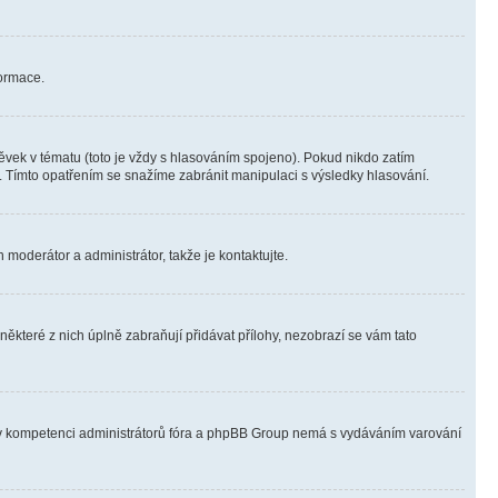
formace.
vek v tématu (toto je vždy s hlasováním spojeno). Pokud nikdo zatím
. Tímto opatřením se snažíme zabránit manipulaci s výsledky hlasování.
 moderátor a administrátor, takže je kontaktujte.
ěkteré z nich úplně zabraňují přidávat přílohy, nezobrazí se vám tato
ně v kompetenci administrátorů fóra a phpBB Group nemá s vydáváním varování