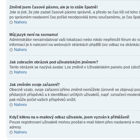
Změnil jsem časové pásmo, ale je to stále špatně!
Jste si jisti, že jste zadali časové pásmo správně, a přesto se čas liší od 
po správném nastavení čas pořád neodpovídá tomu současnému, je čas špatn
Nahoru
Můj jazyk není na seznamu!
Administrátor nenainstaloval vaši lokalizaci nebo nikdo nepřeložil fórum do 
informací je k nalezení na webových stránkách phpBB (viz odkaz na stránkách
Nahoru
Jak zobrazím obrázek pod uživatelským jménem?
Tento obrázek se nazývá avatar. Lze změnit v Uživatelském panelu pod záložko
Nahoru
Jak změním svoje zařazení?
Obecně vzato, svoje zařazení přímo změnit nemůžete (úrovně se objevují pod
přidaných příspěvků a k identifikaci určitých uživatelů, např. označení mode
pak může počet vašich příspěvků snížit.
Nahoru
Když kliknu na e-mailový odkaz uživatele, jsem vyzván k přihlášení!
Pouze registrovaní uživatelé mohou posílat e-mail lidem přes nastavený e-mai
adresy.
Nahoru