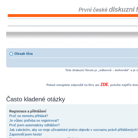
Obsah fóra
Toto diskuzní fórum je „odborně – technické“ a je 
ZDE
Pokud nenajdete odpověď na fóru ani
, položte nejdřív do
Často kladené otázky
Registrace a přihlášení
Proč se nemohu přihlásit?
Je vůbec potřeba se registrovat?
Proč jsem automaticky odhlášen?
Jak zabráním, aby se moje uživatelské jméno objevilo v seznamu právě přihlášených
Zapomněl jsem heslo!