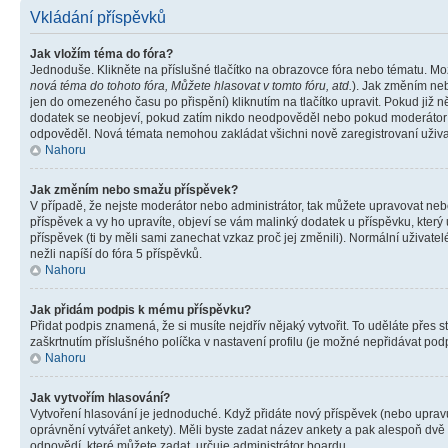
Vkládání příspěvků
Jak vložím téma do fóra?
Jednoduše. Klikněte na příslušné tlačítko na obrazovce fóra nebo tématu. Mo
nová téma do tohoto fóra, Můžete hlasovat v tomto fóru, atd.
). Jak změním neb
jen do omezeného času po přispění) kliknutím na tlačítko upravit. Pokud již n
dodatek se neobjeví, pokud zatím nikdo neodpověděl nebo pokud moderátor či 
odpověděl. Nová témata nemohou zakládat všichni nově zaregistrovaní uživate
Nahoru
Jak změním nebo smažu příspěvek?
V případě, že nejste moderátor nebo administrátor, tak můžete upravovat neb
příspěvek a vy ho upravíte, objeví se vám malinký dodatek u příspěvku, který
příspěvek (ti by měli sami zanechat vzkaz proč jej změnili). Normální uživa
nežli napíší do fóra 5 příspěvků.
Nahoru
Jak přidám podpis k mému příspěvku?
Přidat podpis znamená, že si musíte nejdřív nějaký vytvořit. To uděláte přes 
zaškrtnutím příslušného políčka v nastavení profilu (je možné nepřidávat po
Nahoru
Jak vytvořím hlasování?
Vytvoření hlasování je jednoduché. Když přidáte nový příspěvek (nebo upravuj
oprávnění vytvářet ankety). Měli byste zadat název ankety a pak alespoň dv
odpovědí, které můžete zadat, určuje administrátor boardu.