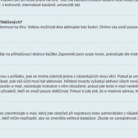
řihlášeni jen po dobu práce na fóru. Toto má zabránit zneužití vašeho účtu někým jiný
v knihovně, internetové kavárně, univerzitě atd.
přihlášených?
ítomnost na fóru
. Volbou možnosti
Ano
aktivujete tuto funkci. Online vás uvidí pouz
e na přihlašovací stránce tlačítko
Zapomněl jsem svoje heslo
, pokračujte dle ins
jsou v pořádku, pak se mohla odehrát jedna z následujících dvou věcí. Pokud je um
řípad, pak váš účet musí být aktivován. Některé boardy vyžadují aktivaci všech nov
yl zaslán e-mail, následujte instrukce v něm obsažené, pokud jste tento e-mail neobd
uživatelů, kteří se snaží pouze obtěžovat. Pokud si jste jisti, že e-mailová adresa, k
(zkontrolujte e-mail, který jste obdrželi při registraci) nebo administrátor z něja
, kteří ničím nepřispěli, aby se zmenšila velikost databáze. Zkuste se zaregistrovat