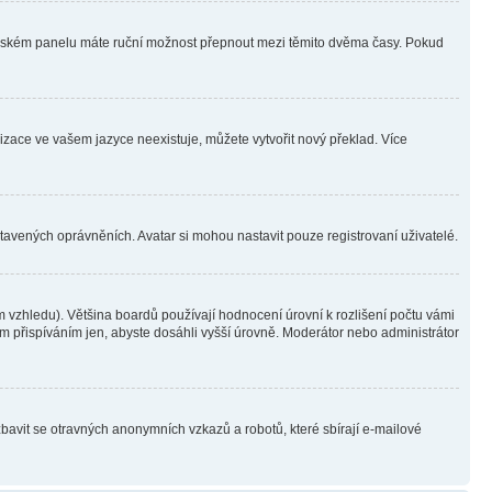
ivatelském panelu máte ruční možnost přepnout mezi těmito dvěma časy. Pokud
lizace ve vašem jazyce neexistuje, můžete vytvořit nový překlad. Více
stavených oprávněních. Avatar si mohou nastavit pouze registrovaní uživatelé.
 vzhledu). Většina boardů používají hodnocení úrovní k rozlišení počtu vámi
ým přispíváním jen, abyste dosáhli vyšší úrovně. Moderátor nebo administrátor
zbavit se otravných anonymních vzkazů a robotů, které sbírají e-mailové