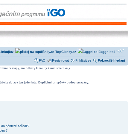
Linkuj!cz
TopClanky.cz
Jaggni to!
FAQ
Registrovat
Přihlásit se
Pokročilé hledání
tware či mapy, ani odkazy které by k nim směřovaly.
ádejte dotazy jen jedenkrát. Duplicitní příspěvky budou smazány.
 do některé zařadit?
piny?