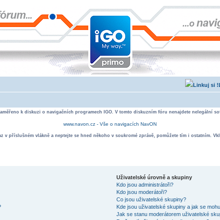
zaměřeno k diskuzi o navigačních programech IGO. V tomto diskuzním fóru nenajdete nelegální sof
www.navon.cz - Vše o navigacích NavON
taz v příslušném vlákně a neptejte se hned někoho v soukromé zprávě, pomůžete tím i ostatním. Vkl
Uživatelské úrovně a skupiny
Kdo jsou administrátoři?
Kdo jsou moderátoři?
Co jsou uživatelské skupiny?
?
Kde jsou uživatelské skupiny a jak se mohu
Jak se stanu moderátorem uživatelské sku