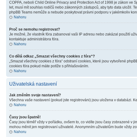
COPPA, neboli Child Online Privacy and Protection Act of 1998 je zákon ve Sp
let, musí mít souhlas rodičů nebo zákonných zástupců, aby tyto data uložil. Te
phpBB Teams nemůže a nebude poskytovat právni podporu v jakémkoliv kont
Nahoru
Proč se nemohu registrovat?
Je možné, že vlastník fóra zabanoval vaši IP adresu nebo zakázal použití uživ
kontaktuje administrátora fóra.
Nahoru
Co dělá odkaz „Smazat všechny cookies z fóra“?
„Smazat všechny cookies z fóra“ odstraní cookies, které jsou vytvořené phpBB
cookies fóra pokud máte potíže s přihlašováním.
Nahoru
Uživatelská nastavení
Jak změním svoje nastavení?
Všechna vaše nastavení (pokud jste registrováni) jsou uložena v databázi. K
Nahoru
Časy jsou špatně!
Časy jsou téměř vždy v pořádku, ovšem to, co vidíte jsou časy zobrazené v j
mohou měnit jen registrovaní uživatelé. Anonymním uživatelům bude vždy zo
Nahoru