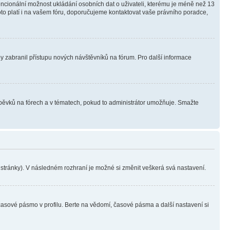
tencionální možnost ukládání osobních dat o uživateli, kterému je méně než 13
i toto platí i na vašem fóru, doporučujeme kontaktovat vaše právního poradce,
aby zabranil přístupu nových návštěvníků na fórum. Pro další informace
íspěvků na fórech a v tématech, pokud to administrátor umožňuje. Smažte
i stránky). V následném rozhraní je možné si změnit veškerá svá nastavení.
časové pásmo v profilu. Berte na vědomí, časové pásma a další nastavení si