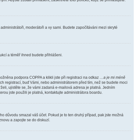
m. Abyste zůstali přihlášeni, zaškrtněte toto políčko, když se přihlašujete.
e administrátoři, moderátoři a vy sami. Budete započítáváni mezi skryté
trukcí a téměř ihned budete přihlášeni.
ožněna podpora COPPA a klikli jste při registraci na odkaz
…a je mi méně
ých registrací, buď Vámi, nebo administrátorem před tím, než se budete moci
rželi, ujistěte se, že vámi zadaná e-mailová adresa je platná. Jedním
terou jste použili je platná, kontaktujte administrátora boardu.
kého důvodu smazal váš účet. Pokud je to ten druhý případ, pak jste možná
 znovu a zapojte se do diskuzí.