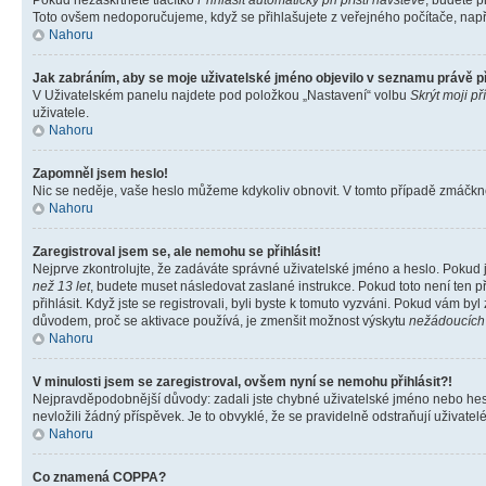
Pokud nezaškrtnete tlačítko
Přihlásit automaticky při příští návštěvě
, budete p
Toto ovšem nedoporučujeme, když se přihlašujete z veřejného počítače, např. 
Nahoru
Jak zabráním, aby se moje uživatelské jméno objevilo v seznamu právě 
V Uživatelském panelu najdete pod položkou „Nastavení“ volbu
Skrýt moji př
uživatele.
Nahoru
Zapomněl jsem heslo!
Nic se neděje, vaše heslo můžeme kdykoliv obnovit. V tomto případě zmáčknět
Nahoru
Zaregistroval jsem se, ale nemohu se přihlásit!
Nejprve zkontrolujte, že zadáváte správné uživatelské jméno a heslo. Pokud 
než 13 let
, budete muset následovat zaslané instrukce. Pokud toto není ten p
přihlásit. Když jste se registrovali, byli byste k tomuto vyzváni. Pokud vám b
důvodem, proč se aktivace používá, je zmenšit možnost výskytu
nežádoucích
Nahoru
V minulosti jsem se zaregistroval, ovšem nyní se nemohu přihlásit?!
Nejpravděpodobnější důvody: zadali jste chybné uživatelské jméno nebo heslo 
nevložili žádný příspěvek. Je to obvyklé, že se pravidelně odstraňují uživatelé
Nahoru
Co znamená COPPA?