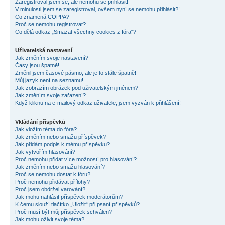
Zaregistroval jsem se, ale nemohu se přihlásit!
V minulosti jsem se zaregistroval, ovšem nyní se nemohu přihlásit?!
Co znamená COPPA?
Proč se nemohu registrovat?
Co dělá odkaz „Smazat všechny cookies z fóra“?
Uživatelská nastavení
Jak změním svoje nastavení?
Časy jsou špatně!
Změnil jsem časové pásmo, ale je to stále špatně!
Můj jazyk není na seznamu!
Jak zobrazím obrázek pod uživatelským jménem?
Jak změním svoje zařazení?
Když kliknu na e-mailový odkaz uživatele, jsem vyzván k přihlášení!
Vkládání příspěvků
Jak vložím téma do fóra?
Jak změním nebo smažu příspěvek?
Jak přidám podpis k mému příspěvku?
Jak vytvořím hlasování?
Proč nemohu přidat více možností pro hlasování?
Jak změním nebo smažu hlasování?
Proč se nemohu dostat k fóru?
Proč nemohu přidávat přílohy?
Proč jsem obdržel varování?
Jak mohu nahlásit příspěvek moderátorům?
K čemu slouží tlačítko „Uložit“ při psaní příspěvků?
Proč musí být můj příspěvek schválen?
Jak mohu oživit svoje téma?