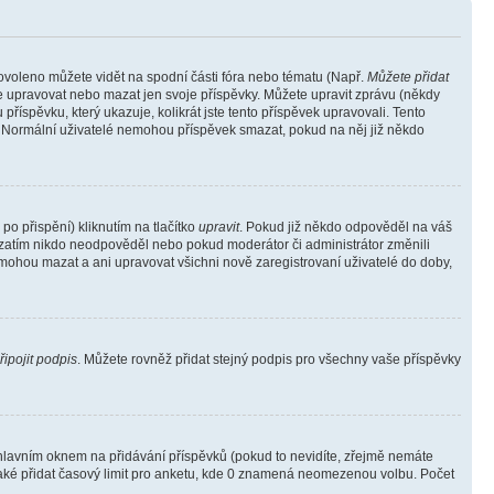
povoleno můžete vidět na spodní části fóra nebo tématu (Např.
Můžete přidat
e upravovat nebo mazat jen svoje příspěvky. Můžete upravit zprávu (někdy
říspěvku, který ukazuje, kolikrát jste tento příspěvek upravovali. Tento
). Normální uživatelé nemohou příspěvek smazat, pokud na něj již někdo
o přispění) kliknutím na tlačítko
upravit
. Pokud již někdo odpověděl na váš
ud zatím nikdo neodpověděl nebo pokud moderátor či administrátor změnili
mohou mazat a ani upravovat všichni nově zaregistrovaní uživatelé do doby,
řipojit podpis
. Můžete rovněž přidat stejný podpis pro všechny vaše příspěvky
lavním oknem na přidávání příspěvků (pokud to nevidíte, zřejmě nemáte
také přidat časový limit pro anketu, kde 0 znamená neomezenou volbu. Počet