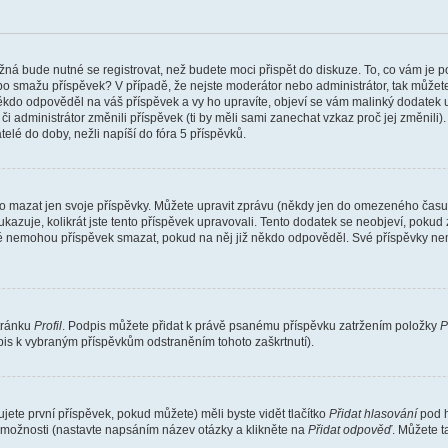
žná bude nutné se registrovat, než budete moci přispět do diskuze. To, co vám je 
o smažu příspěvek? V případě, že nejste moderátor nebo administrátor, tak můžet
ěkdo odpověděl na váš příspěvek a vy ho upravíte, objeví se vám malinký dodatek u p
administrátor změnili příspěvek (ti by měli sami zanechat vzkaz proč jej změnili
lé do doby, nežli napíší do fóra 5 příspěvků.
o mazat jen svoje příspěvky. Můžete upravit zprávu (někdy jen do omezeného času p
 ukazuje, kolikrát jste tento příspěvek upravovali. Tento dodatek se neobjeví, pok
telé nemohou příspěvek smazat, pokud na něj již někdo odpověděl. Své příspěvky ne
stránku
Profil
. Podpis můžete přidat k právě psanému příspěvku zatržením položky
P
dpis k vybraným příspěvkům odstraněním tohoto zaškrtnutí).
ete první příspěvek, pokud můžete) měli byste vidět tlačítko
Přidat hlasování
pod h
ě možnosti (nastavte napsáním název otázky a klikněte na
Přidat odpověď
. Můžete 