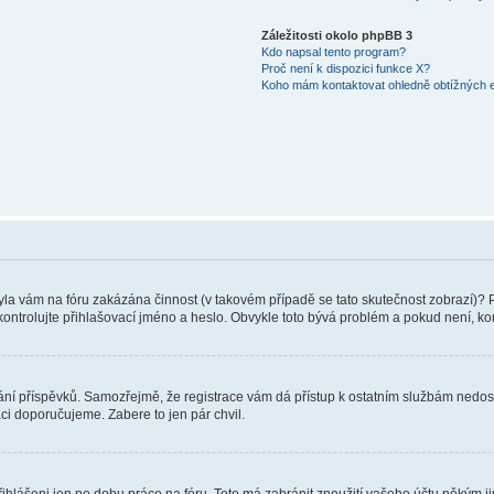
Záležitosti okolo phpBB 3
Kdo napsal tento program?
Proč není k dispozici funkce X?
Koho mám kontaktovat ohledně obtížných e-
 Byla vám na fóru zakázána činnost (v takovém případě se tato skutečnost zobrazí)? 
vu zkontrolujte přihlašovací jméno a heslo. Obvykle toto bývá problém a pokud není, 
vkládání příspěvků. Samozřejmě, že registrace vám dá přístup k ostatním službám ne
aci doporučujeme. Zabere to jen pár chvil.