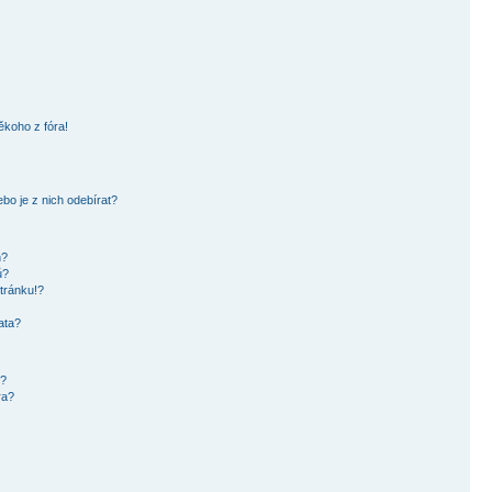
ěkoho z fóra!
bo je z nich odebírat?
h?
ů?
tránku!?
ata?
i?
ra?