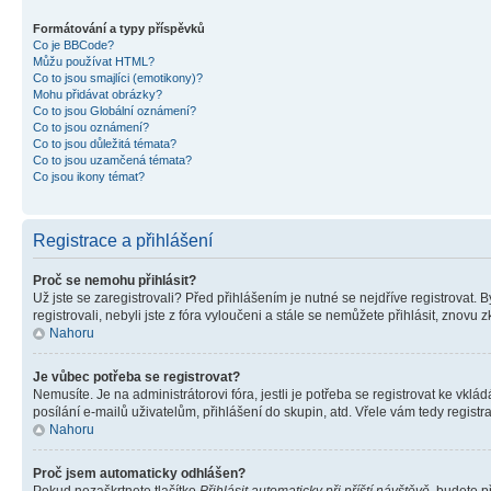
Formátování a typy příspěvků
Co je BBCode?
Můžu používat HTML?
Co to jsou smajlíci (emotikony)?
Mohu přidávat obrázky?
Co to jsou Globální oznámení?
Co to jsou oznámení?
Co to jsou důležitá témata?
Co to jsou uzamčená témata?
Co jsou ikony témat?
Registrace a přihlášení
Proč se nemohu přihlásit?
Už jste se zaregistrovali? Před přihlášením je nutné se nejdříve registrovat.
registrovali, nebyli jste z fóra vyloučeni a stále se nemůžete přihlásit, zno
Nahoru
Je vůbec potřeba se registrovat?
Nemusíte. Je na administrátorovi fóra, jestli je potřeba se registrovat ke 
posílání e-mailů uživatelům, přihlášení do skupin, atd. Vřele vám tedy registr
Nahoru
Proč jsem automaticky odhlášen?