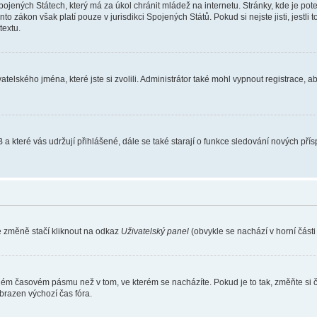
ojených Státech, který má za úkol chránit mládež na internetu. Stránky, kde je po
nto zákon však platí pouze v jurisdikci Spojených Států. Pokud si nejste jisti, jestl
extu.
atelského jména, které jste si zvolili. Administrátor také mohl vypnout registrace, 
 a které vás udržují přihlášené, dále se také starají o funkce sledování nových př
e změně stačí kliknout na odkaz
Uživatelský panel
(obvykle se nachází v horní část
iném časovém pásmu než v tom, ve kterém se nacházíte. Pokud je to tak, změňte si 
brazen výchozí čas fóra.