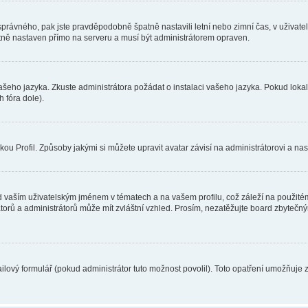
toho správného, pak jste pravděpodobně špatně nastavili letní nebo zimní čas, v už
ě nastaven přímo na serveru a musí být administrátorem opraven.
vašeho jazyka. Zkuste administrátora požádat o instalaci vašeho jazyka. Pokud loka
 fóra dole).
u Profil. Způsoby jakými si můžete upravit avatar závisí na administrátorovi a na
 vaším uživatelským jménem v tématech a na vašem profilu, což záleží na použitém
rátorů a administrátorů může mít zvláštní vzhled. Prosím, nezatěžujte board zbytečn
lový formulář (pokud administrátor tuto možnost povolil). Toto opatření umožňuje 