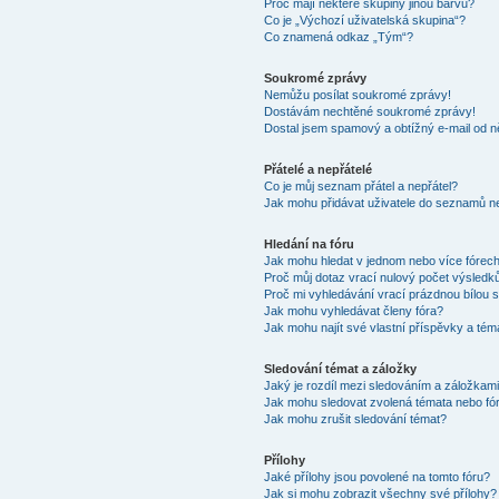
Proč mají některé skupiny jinou barvu?
Co je „Výchozí uživatelská skupina“?
Co znamená odkaz „Tým“?
Soukromé zprávy
Nemůžu posílat soukromé zprávy!
Dostávám nechtěné soukromé zprávy!
Dostal jsem spamový a obtížný e-mail od n
Přátelé a nepřátelé
Co je můj seznam přátel a nepřátel?
Jak mohu přidávat uživatele do seznamů ne
Hledání na fóru
Jak mohu hledat v jednom nebo více fórec
Proč můj dotaz vrací nulový počet výsledk
Proč mi vyhledávání vrací prázdnou bílou s
Jak mohu vyhledávat členy fóra?
Jak mohu najít své vlastní příspěvky a tém
Sledování témat a záložky
Jaký je rozdíl mezi sledováním a záložkam
Jak mohu sledovat zvolená témata nebo fó
Jak mohu zrušit sledování témat?
Přílohy
Jaké přílohy jsou povolené na tomto fóru?
Jak si mohu zobrazit všechny své přílohy?