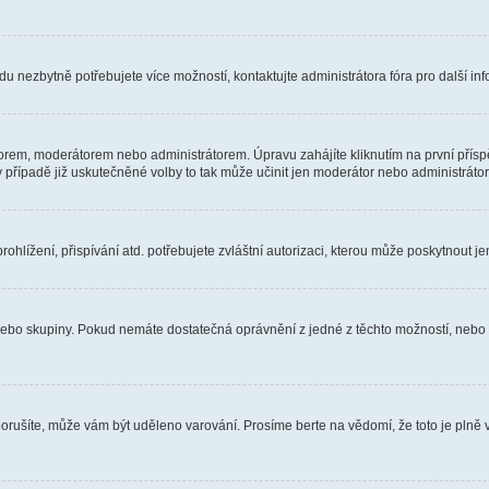
u nezbytně potřebujete více možností, kontaktujte administrátora fóra pro další in
orem, moderátorem nebo administrátorem. Úpravu zahájíte kliknutím na první příspě
případě již uskutečněné volby to tak může učinit jen moderátor nebo administrátor
hlížení, přispívání atd. potřebujete zvláštní autorizaci, kterou může poskytnout jen
, nebo skupiny. Pokud nemáte dostatečná oprávnění z jedné z těchto možností, nebo n
e porušíte, může vám být uděleno varování. Prosíme berte na vědomí, že toto je pl