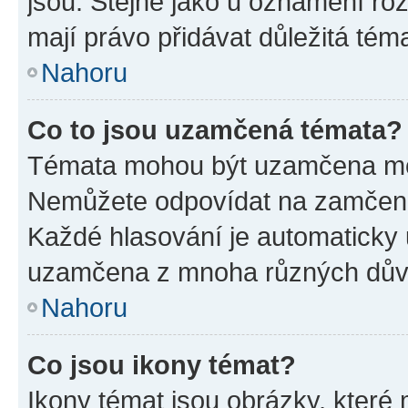
jsou. Stejně jako u oznámení rozh
mají právo přidávat důležitá tém
Nahoru
Co to jsou uzamčená témata?
Témata mohou být uzamčena mo
Nemůžete odpovídat na zamčená 
Každé hlasování je automatick
uzamčena z mnoha různých dův
Nahoru
Co jsou ikony témat?
Ikony témat jsou obrázky, které