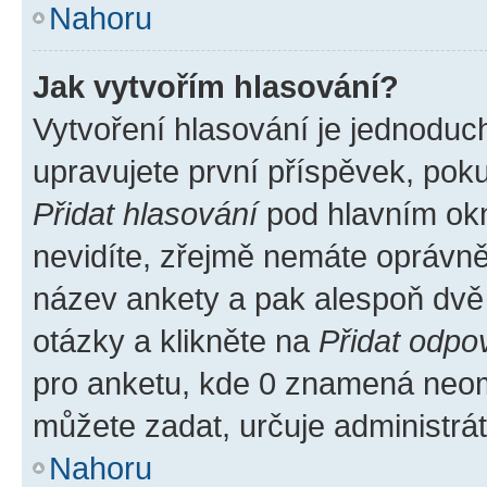
Nahoru
Jak vytvořím hlasování?
Vytvoření hlasování je jednoduc
upravujete první příspěvek, poku
Přidat hlasování
pod hlavním okn
nevidíte, zřejmě nemáte oprávněn
název ankety a pak alespoň dvě
otázky a klikněte na
Přidat odpo
pro anketu, kde 0 znamená neom
můžete zadat, určuje administrá
Nahoru