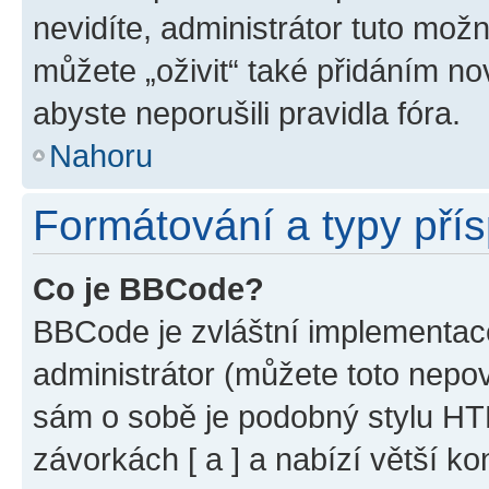
nevidíte, administrátor tuto mo
můžete „oživit“ také přidáním no
abyste neporušili pravidla fóra.
Nahoru
Formátování a typy pří
Co je BBCode?
BBCode je zvláštní implementac
administrátor (můžete toto nepov
sám o sobě je podobný stylu HT
závorkách [ a ] a nabízí větší ko