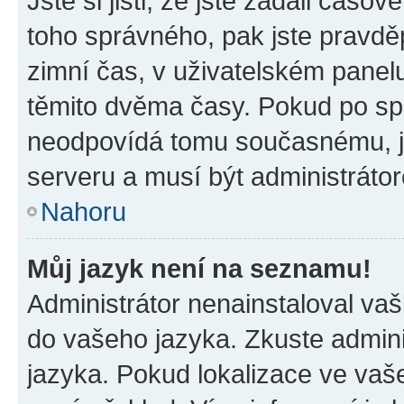
Jste si jisti, že jste zadali časo
toho správného, pak jste pravdě
zimní čas, v uživatelském pane
těmito dvěma časy. Pokud po s
neodpovídá tomu současnému, j
serveru a musí být administráto
Nahoru
Můj jazyk není na seznamu!
Administrátor nenainstaloval vaši
do vašeho jazyka. Zkuste admini
jazyka. Pokud lokalizace ve vaš