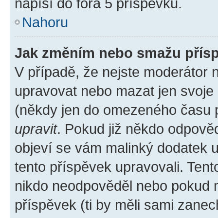
napíší do fóra 5 příspěvků.
Nahoru
Jak změním nebo smažu přís
V případě, že nejste moderátor 
upravovat nebo mazat jen svoje 
(někdy jen do omezeného času po
upravit
. Pokud již někdo odpověd
objeví se vám malinký dodatek u 
tento příspěvek upravovali. Ten
nikdo neodpověděl nebo pokud mo
příspěvek (ti by měli sami zanec