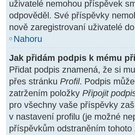
uživatelé nemohou příspěvek sma
odpověděl. Své příspěvky nemoh
nově zaregistrovaní uživatelé do 
Nahoru
Jak přidám podpis k mému př
Přidat podpis znamená, že si mus
přes stránku
Profil
. Podpis může
zatržením položky
Připojit podpi
pro všechny vaše příspěvky zašk
v nastavení profilu (je možné n
příspěvkům odstraněním tohoto z