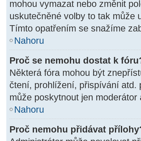
mohou vymazat nebo změnit polož
uskutečněné volby to tak může uč
Tímto opatřením se snažíme zabr
Nahoru
Proč se nemohu dostat k fóru
Některá fóra mohou být znepříst
čtení, prohlížení, přispívání atd.
může poskytnout jen moderátor a 
Nahoru
Proč nemohu přidávat přílohy