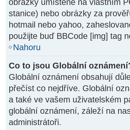
obrázky umístěné na vlastním PC
stanice) nebo obrázky za prověř
hotmail nebo yahoo, zaheslovan
použijte buď BBCode [img] tag n
Nahoru
Co to jsou Globální oznámení
Globální oznámení obsahují důlež
přečíst co nejdříve. Globální o
a také ve vašem uživatelském pan
globální oznámení, záleží na na
administrátoři.