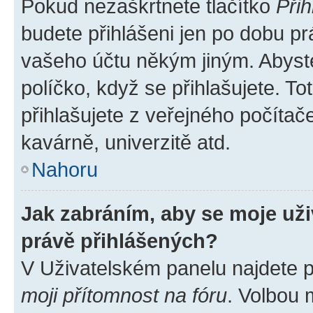
Pokud nezaškrtnete tlačítko
Přih
budete přihlášeni jen po dobu pr
vašeho účtu někým jiným. Abyste 
políčko, když se přihlašujete. 
přihlašujete z veřejného počítač
kavárně, univerzitě atd.
Nahoru
Jak zabráním, aby se moje už
právě přihlášených?
V Uživatelském panelu najdete 
moji přítomnost na fóru
. Volbou