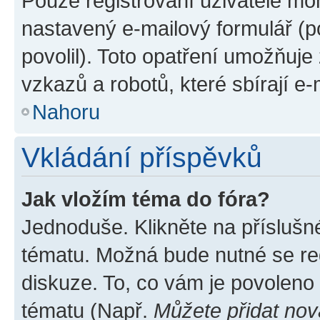
Pouze registrovaní uživatelé moh
nastavený e-mailový formulář (p
povolil). Toto opatření umožňuj
vzkazů a robotů, které sbírají e
Nahoru
Vkládání příspěvků
Jak vložím téma do fóra?
Jednoduše. Klikněte na příslušn
tématu. Možná bude nutné se reg
diskuze. To, co vám je povoleno
tématu (Např.
Můžete přidat nov