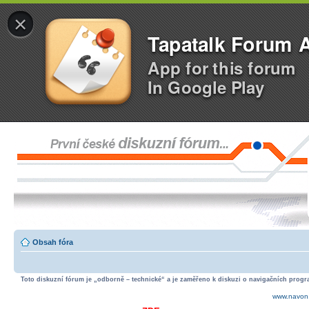
×
Tapatalk Forum 
App for this forum
In Google Play
Obsah fóra
Toto diskuzní fórum je „odborně – technické“ a je zaměřeno k diskuzi o navigačních progra
www.navon.