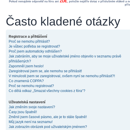
ZDE
Pokud nenajdete odpověď na fóru ani
, položte nejdřív dotaz v příslušném vlákně a 
pří
Často kladené otázky
Registrace a přihlášení
Proč se nemohu přihlásit?
Je vůbec potřeba se registrovat?
Proč jsem automaticky odhlášen?
Jak zabráním, aby se moje uživatelské jméno objevilo v seznamu právě
přihlášených?
Zapomněl jsem heslo!
Zaregistroval jsem se, ale nemohu se přihlásit!
V minulosti jsem se zaregistroval, ovšem nyní se nemohu přihlásit?!
Co znamená COPPA?
Proč se nemohu registrovat?
Co dělá odkaz „Smazat všechny cookies z fóra“?
Uživatelská nastavení
Jak změním svoje nastavení?
Časy jsou špatně!
Změnil jsem časové pásmo, ale je to stále špatně!
Můj jazyk není na seznamu!
Jak zobrazím obrázek pod uživatelským jménem?