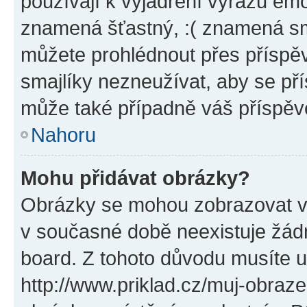
používají k vyjádření výrazu emo
znamená šťastný, :( znamená sm
můžete prohlédnout přes příspěv
smajlíky nezneužívat, aby se př
může také případně váš příspěv
Nahoru
Mohu přidávat obrázky?
Obrázky se mohou zobrazovat ve
v současné době neexistuje žád
board. Z tohoto důvodu musíte u
http://www.priklad.cz/muj-obraz