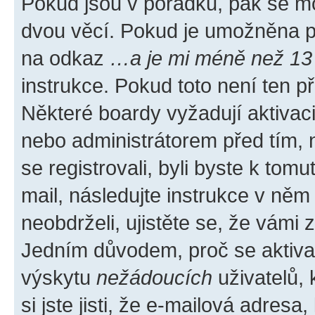
Pokud jsou v pořádku, pak se mo
dvou věcí. Pokud je umožněna pod
na odkaz
…a je mi méně než 13 
instrukce. Pokud toto není ten p
Některé boardy vyžadují aktivac
nebo administrátorem před tím, n
se registrovali, byli byste k tom
mail, následujte instrukce v něm
neobdrželi, ujistěte se, že vámi
Jedním důvodem, proč se aktiva
výskytu
nežádoucích
uživatelů, 
si jste jisti, že e-mailová adresa,