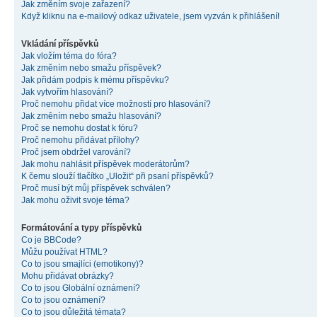
Jak změním svoje zařazení?
Když kliknu na e-mailový odkaz uživatele, jsem vyzván k přihlášení!
Vkládání příspěvků
Jak vložím téma do fóra?
Jak změním nebo smažu příspěvek?
Jak přidám podpis k mému příspěvku?
Jak vytvořím hlasování?
Proč nemohu přidat více možností pro hlasování?
Jak změním nebo smažu hlasování?
Proč se nemohu dostat k fóru?
Proč nemohu přidávat přílohy?
Proč jsem obdržel varování?
Jak mohu nahlásit příspěvek moderátorům?
K čemu slouží tlačítko „Uložit“ při psaní příspěvků?
Proč musí být můj příspěvek schválen?
Jak mohu oživit svoje téma?
Formátování a typy příspěvků
Co je BBCode?
Můžu používat HTML?
Co to jsou smajlíci (emotikony)?
Mohu přidávat obrázky?
Co to jsou Globální oznámení?
Co to jsou oznámení?
Co to jsou důležitá témata?