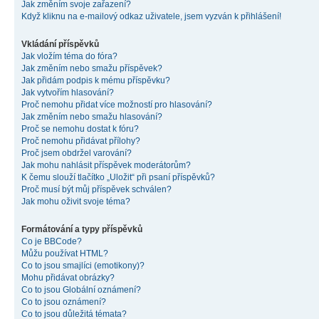
Jak změním svoje zařazení?
Když kliknu na e-mailový odkaz uživatele, jsem vyzván k přihlášení!
Vkládání příspěvků
Jak vložím téma do fóra?
Jak změním nebo smažu příspěvek?
Jak přidám podpis k mému příspěvku?
Jak vytvořím hlasování?
Proč nemohu přidat více možností pro hlasování?
Jak změním nebo smažu hlasování?
Proč se nemohu dostat k fóru?
Proč nemohu přidávat přílohy?
Proč jsem obdržel varování?
Jak mohu nahlásit příspěvek moderátorům?
K čemu slouží tlačítko „Uložit“ při psaní příspěvků?
Proč musí být můj příspěvek schválen?
Jak mohu oživit svoje téma?
Formátování a typy příspěvků
Co je BBCode?
Můžu používat HTML?
Co to jsou smajlíci (emotikony)?
Mohu přidávat obrázky?
Co to jsou Globální oznámení?
Co to jsou oznámení?
Co to jsou důležitá témata?