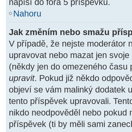
napíší do fóra 5 příspěvků.
Nahoru
Jak změním nebo smažu přís
V případě, že nejste moderátor 
upravovat nebo mazat jen svoje 
(někdy jen do omezeného času po
upravit
. Pokud již někdo odpověd
objeví se vám malinký dodatek u 
tento příspěvek upravovali. Ten
nikdo neodpověděl nebo pokud mo
příspěvek (ti by měli sami zanec