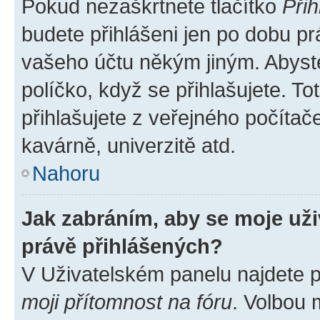
Pokud nezaškrtnete tlačítko
Přih
budete přihlášeni jen po dobu pr
vašeho účtu někým jiným. Abyste 
políčko, když se přihlašujete. 
přihlašujete z veřejného počítač
kavárně, univerzitě atd.
Nahoru
Jak zabráním, aby se moje už
právě přihlášených?
V Uživatelském panelu najdete 
moji přítomnost na fóru
. Volbou