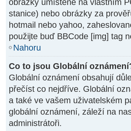
obrázky umístěné na vlastním PC
stanice) nebo obrázky za prověř
hotmail nebo yahoo, zaheslovan
použijte buď BBCode [img] tag n
Nahoru
Co to jsou Globální oznámení
Globální oznámení obsahují důlež
přečíst co nejdříve. Globální o
a také ve vašem uživatelském pan
globální oznámení, záleží na na
administrátoři.