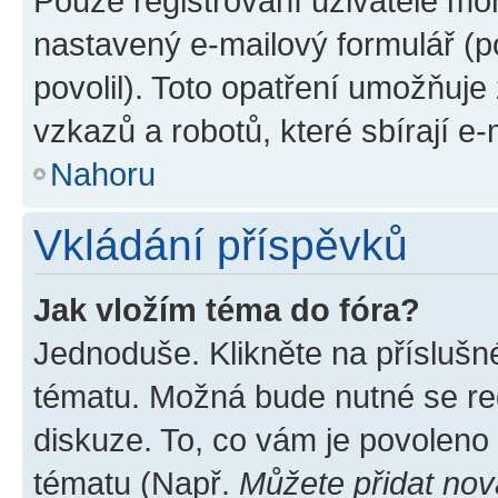
Pouze registrovaní uživatelé moh
nastavený e-mailový formulář (p
povolil). Toto opatření umožňuj
vzkazů a robotů, které sbírají e
Nahoru
Vkládání příspěvků
Jak vložím téma do fóra?
Jednoduše. Klikněte na příslušn
tématu. Možná bude nutné se reg
diskuze. To, co vám je povoleno
tématu (Např.
Můžete přidat nov