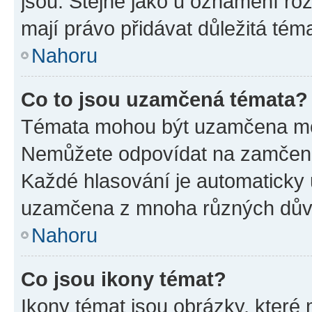
jsou. Stejně jako u oznámení rozh
mají právo přidávat důležitá tém
Nahoru
Co to jsou uzamčená témata?
Témata mohou být uzamčena mo
Nemůžete odpovídat na zamčená 
Každé hlasování je automatick
uzamčena z mnoha různých dův
Nahoru
Co jsou ikony témat?
Ikony témat jsou obrázky, které