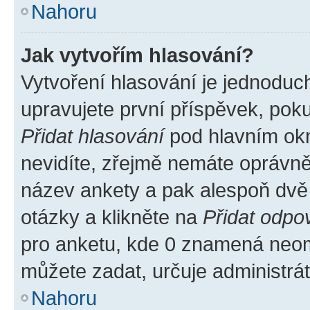
Nahoru
Jak vytvořím hlasování?
Vytvoření hlasování je jednoduc
upravujete první příspěvek, poku
Přidat hlasování
pod hlavním okn
nevidíte, zřejmě nemáte oprávněn
název ankety a pak alespoň dvě
otázky a klikněte na
Přidat odpo
pro anketu, kde 0 znamená neom
můžete zadat, určuje administrá
Nahoru