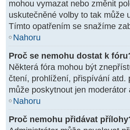
mohou vymazat nebo změnit polož
uskutečněné volby to tak může uč
Tímto opatřením se snažíme zabr
Nahoru
Proč se nemohu dostat k fóru
Některá fóra mohou být znepříst
čtení, prohlížení, přispívání atd.
může poskytnout jen moderátor a 
Nahoru
Proč nemohu přidávat přílohy