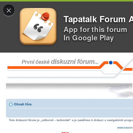
×
Tapatalk Forum 
App for this forum
In Google Play
Obsah fóra
Toto diskuzní fórum je „odborně – technické“ a je zaměřeno k diskuzi o navigačních progra
www.navon.