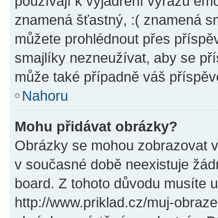
používají k vyjádření výrazu emo
znamená šťastný, :( znamená sm
můžete prohlédnout přes příspěv
smajlíky nezneužívat, aby se př
může také případně váš příspěv
Nahoru
Mohu přidávat obrázky?
Obrázky se mohou zobrazovat ve
v současné době neexistuje žád
board. Z tohoto důvodu musíte u
http://www.priklad.cz/muj-obraz