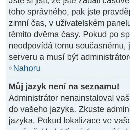
Jste si jisti, že jste zadali časo
toho správného, pak jste pravdě
zimní čas, v uživatelském pane
těmito dvěma časy. Pokud po s
neodpovídá tomu současnému, j
serveru a musí být administráto
Nahoru
Můj jazyk není na seznamu!
Administrátor nenainstaloval vaši
do vašeho jazyka. Zkuste admini
jazyka. Pokud lokalizace ve vaš