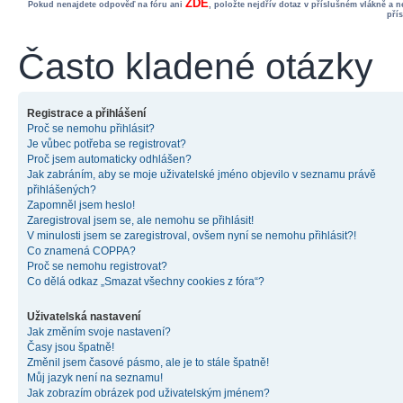
ZDE
Pokud nenajdete odpověď na fóru ani
, položte nejdřív dotaz v příslušném vlákně a 
pří
Často kladené otázky
Registrace a přihlášení
Proč se nemohu přihlásit?
Je vůbec potřeba se registrovat?
Proč jsem automaticky odhlášen?
Jak zabráním, aby se moje uživatelské jméno objevilo v seznamu právě
přihlášených?
Zapomněl jsem heslo!
Zaregistroval jsem se, ale nemohu se přihlásit!
V minulosti jsem se zaregistroval, ovšem nyní se nemohu přihlásit?!
Co znamená COPPA?
Proč se nemohu registrovat?
Co dělá odkaz „Smazat všechny cookies z fóra“?
Uživatelská nastavení
Jak změním svoje nastavení?
Časy jsou špatně!
Změnil jsem časové pásmo, ale je to stále špatně!
Můj jazyk není na seznamu!
Jak zobrazím obrázek pod uživatelským jménem?