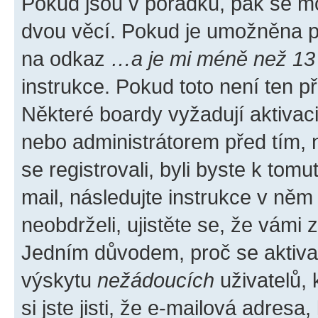
Pokud jsou v pořádku, pak se mo
dvou věcí. Pokud je umožněna pod
na odkaz
…a je mi méně než 13 
instrukce. Pokud toto není ten p
Některé boardy vyžadují aktivac
nebo administrátorem před tím, n
se registrovali, byli byste k tom
mail, následujte instrukce v něm
neobdrželi, ujistěte se, že vámi
Jedním důvodem, proč se aktiva
výskytu
nežádoucích
uživatelů, 
si jste jisti, že e-mailová adresa,