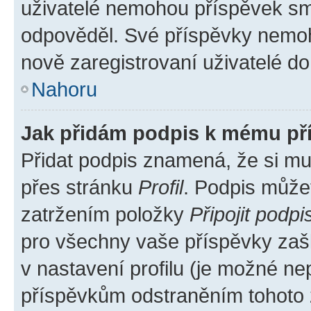
uživatelé nemohou příspěvek sma
odpověděl. Své příspěvky nemoh
nově zaregistrovaní uživatelé do 
Nahoru
Jak přidám podpis k mému př
Přidat podpis znamená, že si mus
přes stránku
Profil
. Podpis může
zatržením položky
Připojit podpi
pro všechny vaše příspěvky zašk
v nastavení profilu (je možné n
příspěvkům odstraněním tohoto z