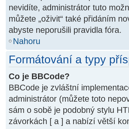
nevidíte, administrátor tuto mo
můžete „oživit“ také přidáním no
abyste neporušili pravidla fóra.
Nahoru
Formátování a typy pří
Co je BBCode?
BBCode je zvláštní implementac
administrátor (můžete toto nepov
sám o sobě je podobný stylu HT
závorkách [ a ] a nabízí větší ko