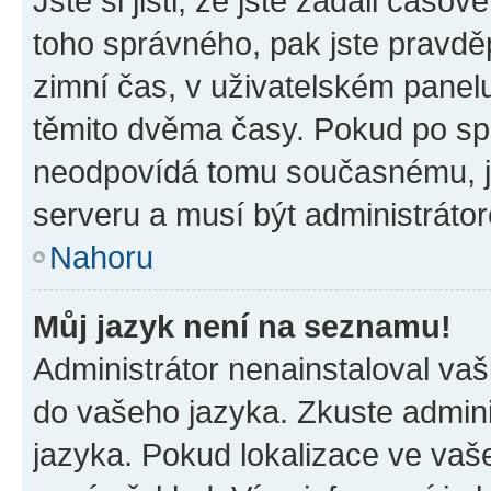
Jste si jisti, že jste zadali časo
toho správného, pak jste pravdě
zimní čas, v uživatelském pane
těmito dvěma časy. Pokud po s
neodpovídá tomu současnému, j
serveru a musí být administráto
Nahoru
Můj jazyk není na seznamu!
Administrátor nenainstaloval vaši
do vašeho jazyka. Zkuste admini
jazyka. Pokud lokalizace ve vaš