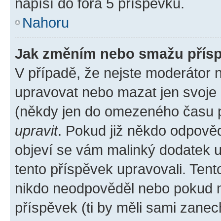
napíší do fóra 5 příspěvků.
Nahoru
Jak změním nebo smažu přís
V případě, že nejste moderátor 
upravovat nebo mazat jen svoje 
(někdy jen do omezeného času po
upravit
. Pokud již někdo odpověd
objeví se vám malinký dodatek u 
tento příspěvek upravovali. Ten
nikdo neodpověděl nebo pokud mo
příspěvek (ti by měli sami zanec