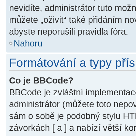
nevidíte, administrátor tuto mo
můžete „oživit“ také přidáním no
abyste neporušili pravidla fóra.
Nahoru
Formátování a typy pří
Co je BBCode?
BBCode je zvláštní implementac
administrátor (můžete toto nepov
sám o sobě je podobný stylu HT
závorkách [ a ] a nabízí větší ko