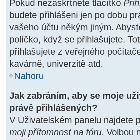
Pokud nezaškrtnete tlačítko
Přih
budete přihlášeni jen po dobu pr
vašeho účtu někým jiným. Abyste 
políčko, když se přihlašujete. 
přihlašujete z veřejného počítač
kavárně, univerzitě atd.
Nahoru
Jak zabráním, aby se moje už
právě přihlášených?
V Uživatelském panelu najdete 
moji přítomnost na fóru
. Volbou