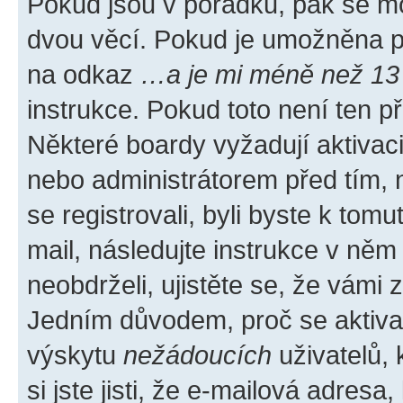
Pokud jsou v pořádku, pak se mo
dvou věcí. Pokud je umožněna pod
na odkaz
…a je mi méně než 13 
instrukce. Pokud toto není ten p
Některé boardy vyžadují aktivac
nebo administrátorem před tím, n
se registrovali, byli byste k tom
mail, následujte instrukce v něm
neobdrželi, ujistěte se, že vámi
Jedním důvodem, proč se aktiva
výskytu
nežádoucích
uživatelů, 
si jste jisti, že e-mailová adresa,