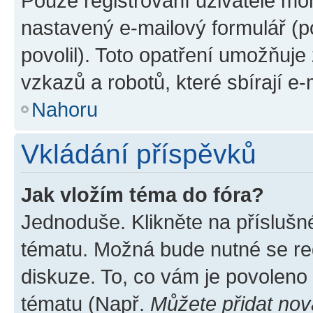
Pouze registrovaní uživatelé moh
nastavený e-mailový formulář (p
povolil). Toto opatření umožňuj
vzkazů a robotů, které sbírají e
Nahoru
Vkládání příspěvků
Jak vložím téma do fóra?
Jednoduše. Klikněte na příslušn
tématu. Možná bude nutné se reg
diskuze. To, co vám je povoleno
tématu (Např.
Můžete přidat nov