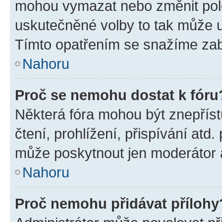
mohou vymazat nebo změnit polož
uskutečněné volby to tak může uč
Tímto opatřením se snažíme zabr
Nahoru
Proč se nemohu dostat k fóru
Některá fóra mohou být znepříst
čtení, prohlížení, přispívání atd.
může poskytnout jen moderátor a 
Nahoru
Proč nemohu přidávat přílohy