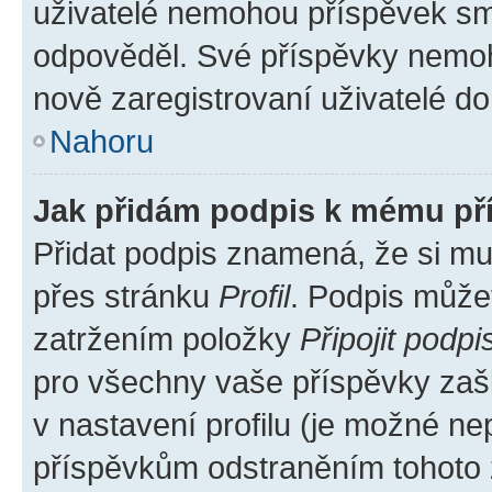
uživatelé nemohou příspěvek sma
odpověděl. Své příspěvky nemoh
nově zaregistrovaní uživatelé do 
Nahoru
Jak přidám podpis k mému př
Přidat podpis znamená, že si mus
přes stránku
Profil
. Podpis může
zatržením položky
Připojit podpi
pro všechny vaše příspěvky zašk
v nastavení profilu (je možné n
příspěvkům odstraněním tohoto z