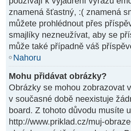
používají k vyjádření výrazu emo
znamená šťastný, :( znamená sm
můžete prohlédnout přes příspěv
smajlíky nezneužívat, aby se př
může také případně váš příspěv
Nahoru
Mohu přidávat obrázky?
Obrázky se mohou zobrazovat ve
v současné době neexistuje žád
board. Z tohoto důvodu musíte u
http://www.priklad.cz/muj-obraz