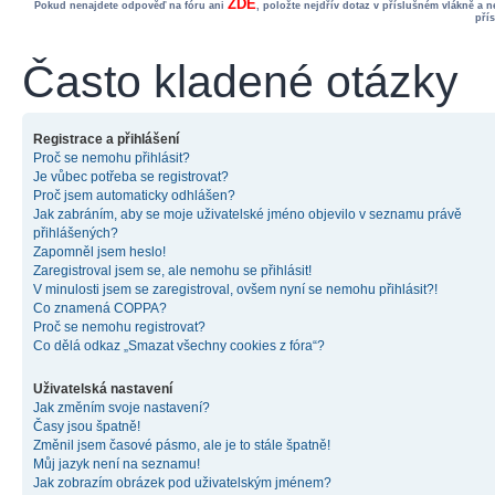
ZDE
Pokud nenajdete odpověď na fóru ani
, položte nejdřív dotaz v příslušném vlákně a 
pří
Často kladené otázky
Registrace a přihlášení
Proč se nemohu přihlásit?
Je vůbec potřeba se registrovat?
Proč jsem automaticky odhlášen?
Jak zabráním, aby se moje uživatelské jméno objevilo v seznamu právě
přihlášených?
Zapomněl jsem heslo!
Zaregistroval jsem se, ale nemohu se přihlásit!
V minulosti jsem se zaregistroval, ovšem nyní se nemohu přihlásit?!
Co znamená COPPA?
Proč se nemohu registrovat?
Co dělá odkaz „Smazat všechny cookies z fóra“?
Uživatelská nastavení
Jak změním svoje nastavení?
Časy jsou špatně!
Změnil jsem časové pásmo, ale je to stále špatně!
Můj jazyk není na seznamu!
Jak zobrazím obrázek pod uživatelským jménem?