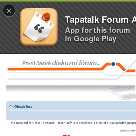
×
Tapatalk Forum 
App for this forum
In Google Play
Obsah fóra
Toto diskuzní fórum je „odborně – technické“ a je zaměřeno k diskuzi o navigačních progra
www.navon.