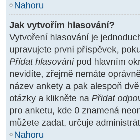
Nahoru
Jak vytvořím hlasování?
Vytvoření hlasování je jednoduc
upravujete první příspěvek, poku
Přidat hlasování
pod hlavním okn
nevidíte, zřejmě nemáte oprávněn
název ankety a pak alespoň dvě
otázky a klikněte na
Přidat odpo
pro anketu, kde 0 znamená neom
můžete zadat, určuje administrá
Nahoru