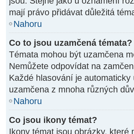
jsou. Stejně jako u oznámení rozh
mají právo přidávat důležitá tém
Nahoru
Co to jsou uzamčená témata?
Témata mohou být uzamčena mo
Nemůžete odpovídat na zamčená 
Každé hlasování je automatick
uzamčena z mnoha různých dův
Nahoru
Co jsou ikony témat?
Ikony témat jsou obrázky, které