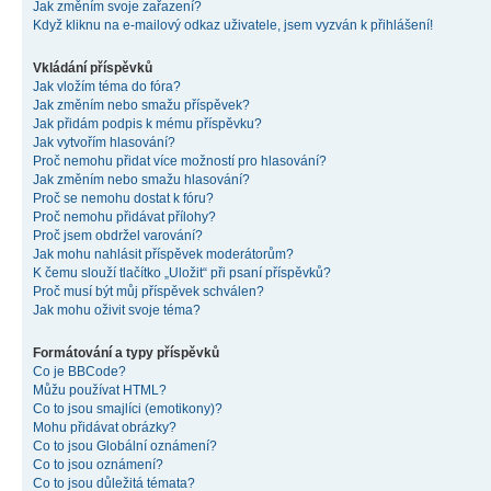
Jak změním svoje zařazení?
Když kliknu na e-mailový odkaz uživatele, jsem vyzván k přihlášení!
Vkládání příspěvků
Jak vložím téma do fóra?
Jak změním nebo smažu příspěvek?
Jak přidám podpis k mému příspěvku?
Jak vytvořím hlasování?
Proč nemohu přidat více možností pro hlasování?
Jak změním nebo smažu hlasování?
Proč se nemohu dostat k fóru?
Proč nemohu přidávat přílohy?
Proč jsem obdržel varování?
Jak mohu nahlásit příspěvek moderátorům?
K čemu slouží tlačítko „Uložit“ při psaní příspěvků?
Proč musí být můj příspěvek schválen?
Jak mohu oživit svoje téma?
Formátování a typy příspěvků
Co je BBCode?
Můžu používat HTML?
Co to jsou smajlíci (emotikony)?
Mohu přidávat obrázky?
Co to jsou Globální oznámení?
Co to jsou oznámení?
Co to jsou důležitá témata?