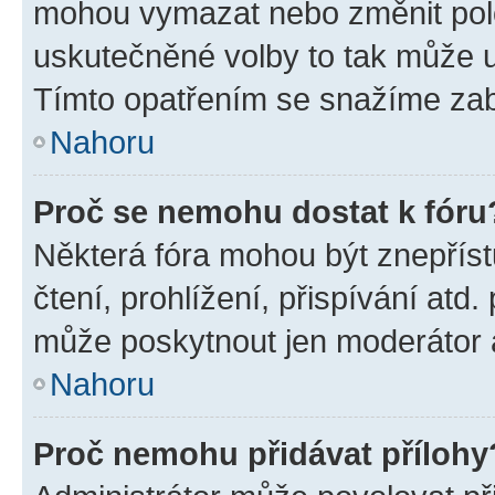
mohou vymazat nebo změnit polož
uskutečněné volby to tak může uč
Tímto opatřením se snažíme zabr
Nahoru
Proč se nemohu dostat k fóru
Některá fóra mohou být znepříst
čtení, prohlížení, přispívání atd.
může poskytnout jen moderátor a 
Nahoru
Proč nemohu přidávat přílohy