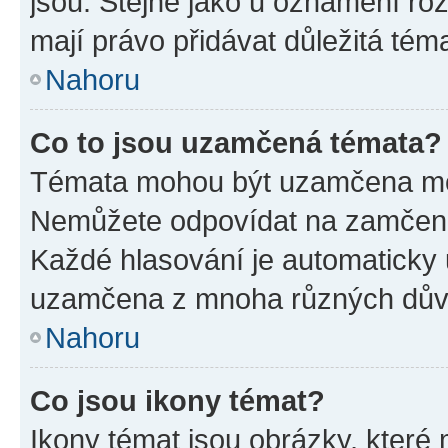
jsou. Stejně jako u oznámení rozh
mají právo přidávat důležitá tém
Nahoru
Co to jsou uzamčená témata?
Témata mohou být uzamčena mo
Nemůžete odpovídat na zamčená 
Každé hlasování je automatick
uzamčena z mnoha různých dův
Nahoru
Co jsou ikony témat?
Ikony témat jsou obrázky, které