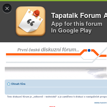
×
Tapatalk Forum 
App for this forum
In Google Play
Obsah fóra
Toto diskuzní fórum je „odborně – technické“ a je zaměřeno k diskuzi o navigačních progra
www.navon.