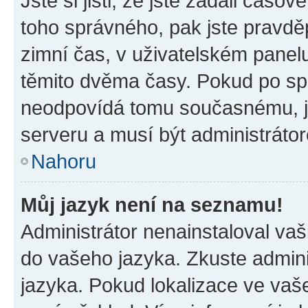
Jste si jisti, že jste zadali časo
toho správného, pak jste pravdě
zimní čas, v uživatelském pane
těmito dvěma časy. Pokud po s
neodpovídá tomu současnému, j
serveru a musí být administráto
Nahoru
Můj jazyk není na seznamu!
Administrátor nenainstaloval vaši
do vašeho jazyka. Zkuste admini
jazyka. Pokud lokalizace ve vaš