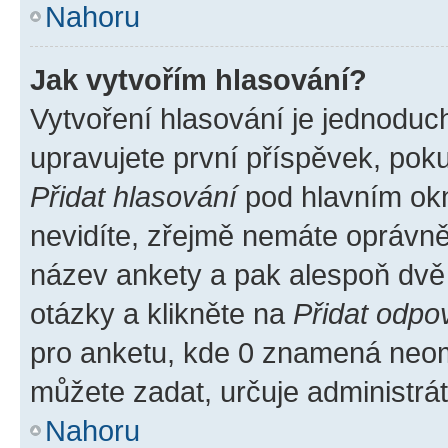
Nahoru
Jak vytvořím hlasování?
Vytvoření hlasování je jednoduc
upravujete první příspěvek, poku
Přidat hlasování
pod hlavním okn
nevidíte, zřejmě nemáte oprávněn
název ankety a pak alespoň dvě
otázky a klikněte na
Přidat odpo
pro anketu, kde 0 znamená neom
můžete zadat, určuje administrá
Nahoru