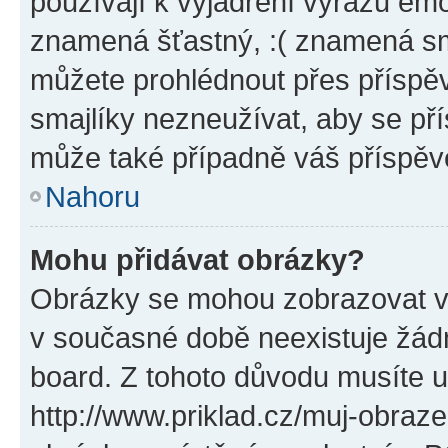
používají k vyjádření výrazu emo
znamená šťastný, :( znamená sm
můžete prohlédnout přes příspěv
smajlíky nezneužívat, aby se př
může také případně váš příspěv
Nahoru
Mohu přidávat obrázky?
Obrázky se mohou zobrazovat ve
v současné době neexistuje žád
board. Z tohoto důvodu musíte u
http://www.priklad.cz/muj-obraz