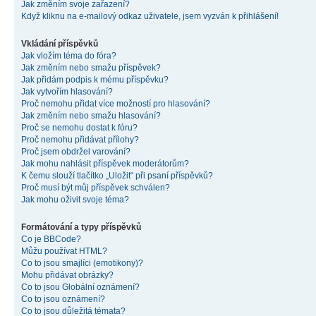
Jak změním svoje zařazení?
Když kliknu na e-mailový odkaz uživatele, jsem vyzván k přihlášení!
Vkládání příspěvků
Jak vložím téma do fóra?
Jak změním nebo smažu příspěvek?
Jak přidám podpis k mému příspěvku?
Jak vytvořím hlasování?
Proč nemohu přidat více možností pro hlasování?
Jak změním nebo smažu hlasování?
Proč se nemohu dostat k fóru?
Proč nemohu přidávat přílohy?
Proč jsem obdržel varování?
Jak mohu nahlásit příspěvek moderátorům?
K čemu slouží tlačítko „Uložit“ při psaní příspěvků?
Proč musí být můj příspěvek schválen?
Jak mohu oživit svoje téma?
Formátování a typy příspěvků
Co je BBCode?
Můžu používat HTML?
Co to jsou smajlíci (emotikony)?
Mohu přidávat obrázky?
Co to jsou Globální oznámení?
Co to jsou oznámení?
Co to jsou důležitá témata?