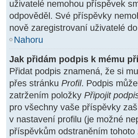
uživatelé nemohou příspěvek sma
odpověděl. Své příspěvky nemoh
nově zaregistrovaní uživatelé do 
Nahoru
Jak přidám podpis k mému př
Přidat podpis znamená, že si mus
přes stránku
Profil
. Podpis může
zatržením položky
Připojit podpi
pro všechny vaše příspěvky zašk
v nastavení profilu (je možné n
příspěvkům odstraněním tohoto z