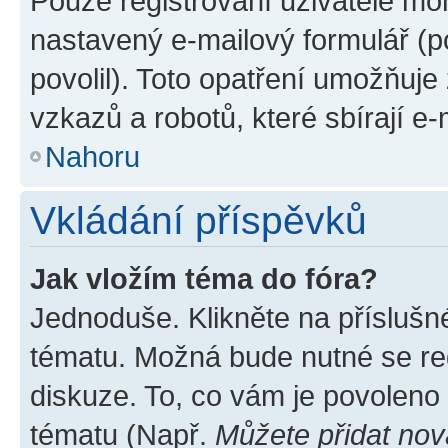
Pouze registrovaní uživatelé moh
nastavený e-mailový formulář (p
povolil). Toto opatření umožňuj
vzkazů a robotů, které sbírají e
Nahoru
Vkládání příspěvků
Jak vložím téma do fóra?
Jednoduše. Klikněte na příslušn
tématu. Možná bude nutné se reg
diskuze. To, co vám je povoleno
tématu (Např.
Můžete přidat nov