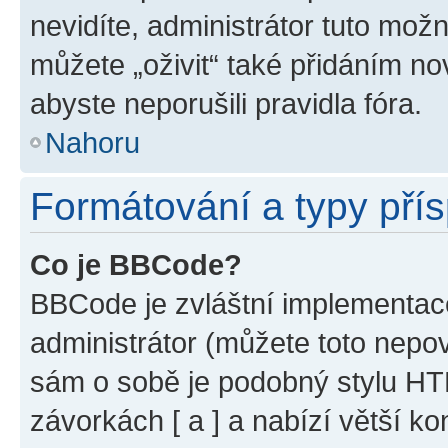
nevidíte, administrátor tuto mo
můžete „oživit“ také přidáním no
abyste neporušili pravidla fóra.
Nahoru
Formátování a typy pří
Co je BBCode?
BBCode je zvláštní implementac
administrátor (můžete toto nepov
sám o sobě je podobný stylu HT
závorkách [ a ] a nabízí větší ko