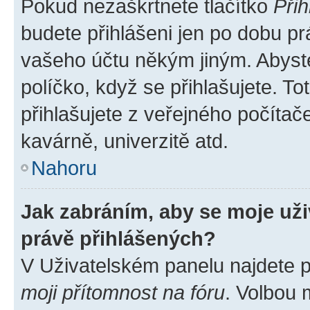
Pokud nezaškrtnete tlačítko
Přih
budete přihlášeni jen po dobu pr
vašeho účtu někým jiným. Abyste 
políčko, když se přihlašujete. 
přihlašujete z veřejného počítač
kavárně, univerzitě atd.
Nahoru
Jak zabráním, aby se moje už
právě přihlášených?
V Uživatelském panelu najdete 
moji přítomnost na fóru
. Volbou