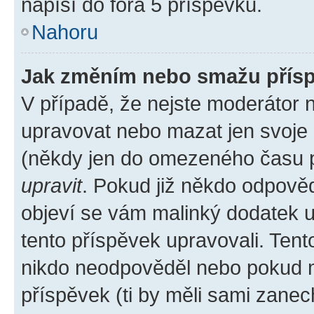
napíší do fóra 5 příspěvků.
Nahoru
Jak změním nebo smažu přís
V případě, že nejste moderátor 
upravovat nebo mazat jen svoje 
(někdy jen do omezeného času po
upravit
. Pokud již někdo odpověd
objeví se vám malinký dodatek u 
tento příspěvek upravovali. Ten
nikdo neodpověděl nebo pokud mo
příspěvek (ti by měli sami zanec