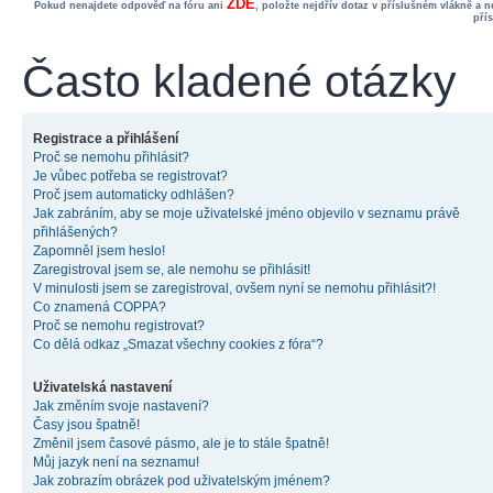
ZDE
Pokud nenajdete odpověď na fóru ani
, položte nejdřív dotaz v příslušném vlákně a 
pří
Často kladené otázky
Registrace a přihlášení
Proč se nemohu přihlásit?
Je vůbec potřeba se registrovat?
Proč jsem automaticky odhlášen?
Jak zabráním, aby se moje uživatelské jméno objevilo v seznamu právě
přihlášených?
Zapomněl jsem heslo!
Zaregistroval jsem se, ale nemohu se přihlásit!
V minulosti jsem se zaregistroval, ovšem nyní se nemohu přihlásit?!
Co znamená COPPA?
Proč se nemohu registrovat?
Co dělá odkaz „Smazat všechny cookies z fóra“?
Uživatelská nastavení
Jak změním svoje nastavení?
Časy jsou špatně!
Změnil jsem časové pásmo, ale je to stále špatně!
Můj jazyk není na seznamu!
Jak zobrazím obrázek pod uživatelským jménem?