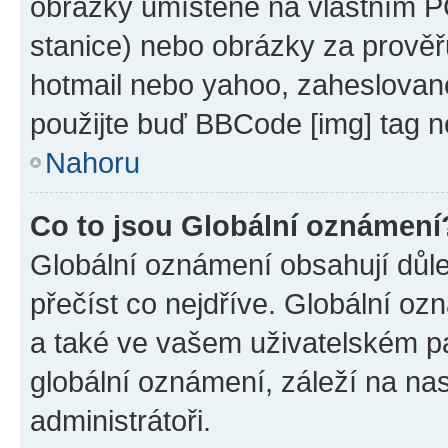
obrázky umístěné na vlastním PC
stanice) nebo obrázky za prověř
hotmail nebo yahoo, zaheslovan
použijte buď BBCode [img] tag n
Nahoru
Co to jsou Globální oznámení
Globální oznámení obsahují důlež
přečíst co nejdříve. Globální o
a také ve vašem uživatelském pan
globální oznámení, záleží na na
administrátoři.