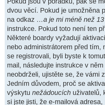
Pokud jsou v pořádku, pak se mo
dvou věcí. Pokud je umožněna pod
na odkaz
…a je mi méně než 13 
instrukce. Pokud toto není ten p
Některé boardy vyžadují aktivac
nebo administrátorem před tím, n
se registrovali, byli byste k tom
mail, následujte instrukce v něm
neobdrželi, ujistěte se, že vámi
Jedním důvodem, proč se aktiva
výskytu
nežádoucích
uživatelů, 
si jste jisti, že e-mailová adresa,