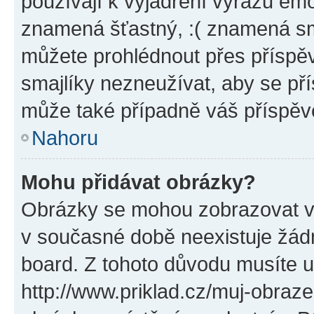
používají k vyjádření výrazu emo
znamená šťastný, :( znamená sm
můžete prohlédnout přes příspěv
smajlíky nezneužívat, aby se př
může také případně váš příspěv
Nahoru
Mohu přidávat obrázky?
Obrázky se mohou zobrazovat ve
v současné době neexistuje žád
board. Z tohoto důvodu musíte u
http://www.priklad.cz/muj-obraz