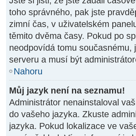
Jste si jisti, že jste zadali časo
toho správného, pak jste pravdě
zimní čas, v uživatelském pane
těmito dvěma časy. Pokud po s
neodpovídá tomu současnému, j
serveru a musí být administráto
Nahoru
Můj jazyk není na seznamu!
Administrátor nenainstaloval vaši
do vašeho jazyka. Zkuste admini
jazyka. Pokud lokalizace ve vaš