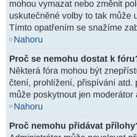
mohou vymazat nebo změnit polož
uskutečněné volby to tak může uč
Tímto opatřením se snažíme zabr
Nahoru
Proč se nemohu dostat k fóru
Některá fóra mohou být znepříst
čtení, prohlížení, přispívání atd.
může poskytnout jen moderátor a 
Nahoru
Proč nemohu přidávat přílohy