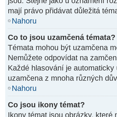
jsou. Stejně jako u oznámení rozh
mají právo přidávat důležitá tém
Nahoru
Co to jsou uzamčená témata?
Témata mohou být uzamčena mo
Nemůžete odpovídat na zamčená 
Každé hlasování je automatick
uzamčena z mnoha různých dův
Nahoru
Co jsou ikony témat?
Ikony témat jsou obrázky, které