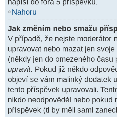
napíší do fóra 5 příspěvků.
Nahoru
Jak změním nebo smažu přís
V případě, že nejste moderátor 
upravovat nebo mazat jen svoje 
(někdy jen do omezeného času po
upravit
. Pokud již někdo odpověd
objeví se vám malinký dodatek u 
tento příspěvek upravovali. Ten
nikdo neodpověděl nebo pokud mo
příspěvek (ti by měli sami zanec