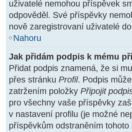
uživatelé nemohou příspěvek sma
odpověděl. Své příspěvky nemoh
nově zaregistrovaní uživatelé do 
Nahoru
Jak přidám podpis k mému př
Přidat podpis znamená, že si mus
přes stránku
Profil
. Podpis může
zatržením položky
Připojit podpi
pro všechny vaše příspěvky zašk
v nastavení profilu (je možné n
příspěvkům odstraněním tohoto z