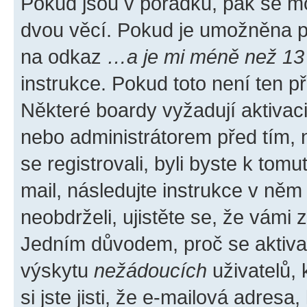
Pokud jsou v pořádku, pak se mo
dvou věcí. Pokud je umožněna pod
na odkaz
…a je mi méně než 13 
instrukce. Pokud toto není ten p
Některé boardy vyžadují aktivac
nebo administrátorem před tím, n
se registrovali, byli byste k tom
mail, následujte instrukce v něm
neobdrželi, ujistěte se, že vámi
Jedním důvodem, proč se aktiva
výskytu
nežádoucích
uživatelů, 
si jste jisti, že e-mailová adresa,