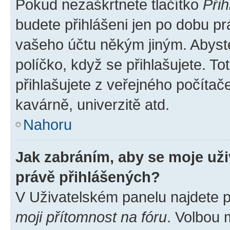
Pokud nezaškrtnete tlačítko
Přih
budete přihlášeni jen po dobu pr
vašeho účtu někým jiným. Abyste 
políčko, když se přihlašujete. 
přihlašujete z veřejného počítač
kavárně, univerzitě atd.
Nahoru
Jak zabráním, aby se moje už
právě přihlášených?
V Uživatelském panelu najdete 
moji přítomnost na fóru
. Volbou