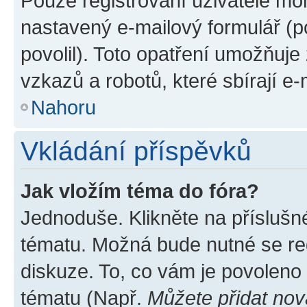
Pouze registrovaní uživatelé moh
nastavený e-mailový formulář (p
povolil). Toto opatření umožňuj
vzkazů a robotů, které sbírají e
Nahoru
Vkládání příspěvků
Jak vložím téma do fóra?
Jednoduše. Klikněte na příslušn
tématu. Možná bude nutné se reg
diskuze. To, co vám je povoleno
tématu (Např.
Můžete přidat nov