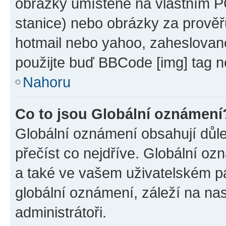
obrázky umístěné na vlastním PC
stanice) nebo obrázky za prověř
hotmail nebo yahoo, zaheslovan
použijte buď BBCode [img] tag n
Nahoru
Co to jsou Globální oznámení
Globální oznámení obsahují důlež
přečíst co nejdříve. Globální o
a také ve vašem uživatelském pan
globální oznámení, záleží na na
administrátoři.