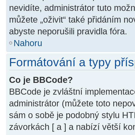
nevidíte, administrátor tuto mo
můžete „oživit“ také přidáním no
abyste neporušili pravidla fóra.
Nahoru
Formátování a typy pří
Co je BBCode?
BBCode je zvláštní implementac
administrátor (můžete toto nepov
sám o sobě je podobný stylu HT
závorkách [ a ] a nabízí větší ko