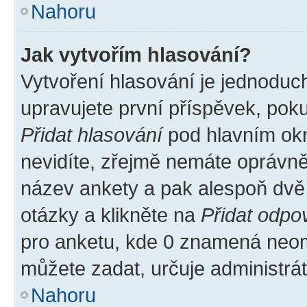
Nahoru
Jak vytvořím hlasování?
Vytvoření hlasování je jednoduc
upravujete první příspěvek, poku
Přidat hlasování
pod hlavním okn
nevidíte, zřejmě nemáte oprávněn
název ankety a pak alespoň dvě
otázky a klikněte na
Přidat odpo
pro anketu, kde 0 znamená neom
můžete zadat, určuje administrá
Nahoru