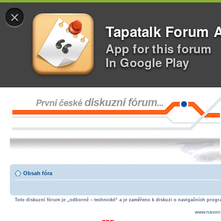
×
Tapatalk Forum 
App for this forum
In Google Play
Obsah fóra
Toto diskuzní fórum je „odborně – technické“ a je zaměřeno k diskuzi o navigačních progra
www.navon.