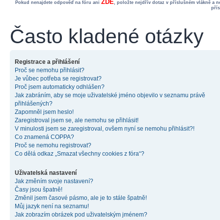
ZDE
Pokud nenajdete odpověď na fóru ani
, položte nejdřív dotaz v příslušném vlákně a 
pří
Často kladené otázky
Registrace a přihlášení
Proč se nemohu přihlásit?
Je vůbec potřeba se registrovat?
Proč jsem automaticky odhlášen?
Jak zabráním, aby se moje uživatelské jméno objevilo v seznamu právě
přihlášených?
Zapomněl jsem heslo!
Zaregistroval jsem se, ale nemohu se přihlásit!
V minulosti jsem se zaregistroval, ovšem nyní se nemohu přihlásit?!
Co znamená COPPA?
Proč se nemohu registrovat?
Co dělá odkaz „Smazat všechny cookies z fóra“?
Uživatelská nastavení
Jak změním svoje nastavení?
Časy jsou špatně!
Změnil jsem časové pásmo, ale je to stále špatně!
Můj jazyk není na seznamu!
Jak zobrazím obrázek pod uživatelským jménem?