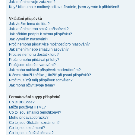
Jak změním svoje zařazení?
Když kliknu na e-mailový odkaz uživatele, jsem vyzván k přihlášení!
Vkládání příspěvků
Jak vložím téma do fóra?
Jak změním nebo smažu příspěvek?
Jak přidám podpis k mému příspěvku?
Jak vytvořím hlasování?
Proč nemohu přidat více možností pro hlasování?
Jak změním nebo smažu hlasování?
Proč se nemohu dostat k fóru?
Proč nemohu přidávat přílohy?
Proč jsem obdržel varování?
Jak mohu nahlásit příspěvek moderátorům?
K čemu slouží tlačítko „Uložit“ při psaní příspěvků?
Proč musí být můj příspěvek schválen?
Jak mohu oživit svoje téma?
Formátování a typy příspěvků
Co je BBCode?
Můžu používat HTML?
Co to jsou smajlíci (emotikony)?
Mohu přidávat obrázky?
Co to jsou Globální oznámení?
Co to jsou oznámení?
Co to jsou důležitá témata?