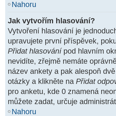
Nahoru
Jak vytvořím hlasování?
Vytvoření hlasování je jednoduc
upravujete první příspěvek, poku
Přidat hlasování
pod hlavním okn
nevidíte, zřejmě nemáte oprávněn
název ankety a pak alespoň dvě
otázky a klikněte na
Přidat odpo
pro anketu, kde 0 znamená neom
můžete zadat, určuje administrá
Nahoru