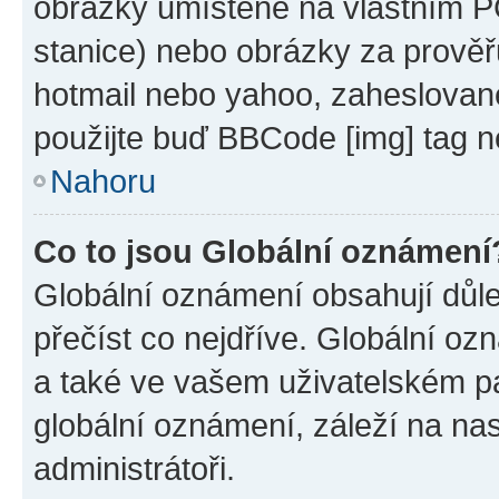
obrázky umístěné na vlastním PC
stanice) nebo obrázky za prověř
hotmail nebo yahoo, zaheslovan
použijte buď BBCode [img] tag n
Nahoru
Co to jsou Globální oznámení
Globální oznámení obsahují důlež
přečíst co nejdříve. Globální o
a také ve vašem uživatelském pan
globální oznámení, záleží na na
administrátoři.