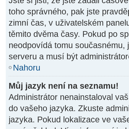
Jste si jisti, že jste zadali časo
toho správného, pak jste pravdě
zimní čas, v uživatelském pane
těmito dvěma časy. Pokud po s
neodpovídá tomu současnému, j
serveru a musí být administráto
Nahoru
Můj jazyk není na seznamu!
Administrátor nenainstaloval vaši
do vašeho jazyka. Zkuste admini
jazyka. Pokud lokalizace ve vaš