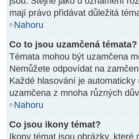
jsou. Stejně jako u oznámení rozh
mají právo přidávat důležitá tém
Nahoru
Co to jsou uzamčená témata?
Témata mohou být uzamčena mo
Nemůžete odpovídat na zamčená 
Každé hlasování je automatick
uzamčena z mnoha různých dův
Nahoru
Co jsou ikony témat?
Ikony témat jsou obrázky, které