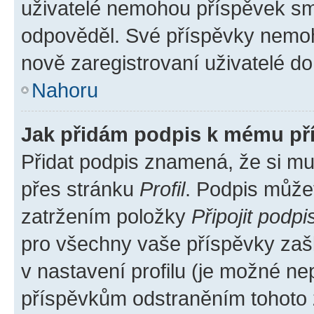
uživatelé nemohou příspěvek sma
odpověděl. Své příspěvky nemoh
nově zaregistrovaní uživatelé do 
Nahoru
Jak přidám podpis k mému př
Přidat podpis znamená, že si mus
přes stránku
Profil
. Podpis může
zatržením položky
Připojit podpi
pro všechny vaše příspěvky zašk
v nastavení profilu (je možné n
příspěvkům odstraněním tohoto z