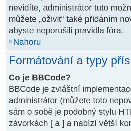
nevidíte, administrátor tuto mo
můžete „oživit“ také přidáním no
abyste neporušili pravidla fóra.
Nahoru
Formátování a typy pří
Co je BBCode?
BBCode je zvláštní implementac
administrátor (můžete toto nepov
sám o sobě je podobný stylu HT
závorkách [ a ] a nabízí větší ko