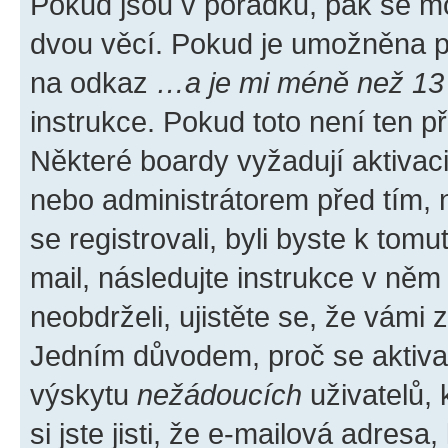
Pokud jsou v pořádku, pak se mo
dvou věcí. Pokud je umožněna pod
na odkaz
…a je mi méně než 13 
instrukce. Pokud toto není ten p
Některé boardy vyžadují aktivac
nebo administrátorem před tím, n
se registrovali, byli byste k tom
mail, následujte instrukce v něm
neobdrželi, ujistěte se, že vámi
Jedním důvodem, proč se aktiva
výskytu
nežádoucích
uživatelů, 
si jste jisti, že e-mailová adresa,