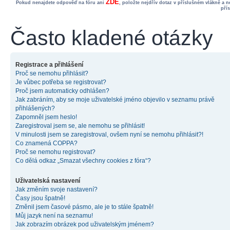
ZDE
Pokud nenajdete odpověď na fóru ani
, položte nejdřív dotaz v příslušném vlákně a 
pří
Často kladené otázky
Registrace a přihlášení
Proč se nemohu přihlásit?
Je vůbec potřeba se registrovat?
Proč jsem automaticky odhlášen?
Jak zabráním, aby se moje uživatelské jméno objevilo v seznamu právě
přihlášených?
Zapomněl jsem heslo!
Zaregistroval jsem se, ale nemohu se přihlásit!
V minulosti jsem se zaregistroval, ovšem nyní se nemohu přihlásit?!
Co znamená COPPA?
Proč se nemohu registrovat?
Co dělá odkaz „Smazat všechny cookies z fóra“?
Uživatelská nastavení
Jak změním svoje nastavení?
Časy jsou špatně!
Změnil jsem časové pásmo, ale je to stále špatně!
Můj jazyk není na seznamu!
Jak zobrazím obrázek pod uživatelským jménem?