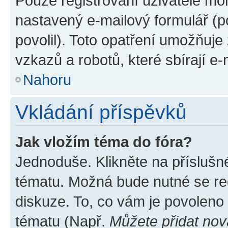
Pouze registrovaní uživatelé moh
nastavený e-mailový formulář (p
povolil). Toto opatření umožňuj
vzkazů a robotů, které sbírají e
Nahoru
Vkládání příspěvků
Jak vložím téma do fóra?
Jednoduše. Klikněte na příslušn
tématu. Možná bude nutné se reg
diskuze. To, co vám je povoleno
tématu (Např.
Můžete přidat nov