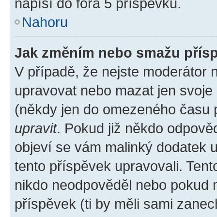
napíší do fóra 5 příspěvků.
Nahoru
Jak změním nebo smažu přís
V případě, že nejste moderátor 
upravovat nebo mazat jen svoje 
(někdy jen do omezeného času po
upravit
. Pokud již někdo odpověd
objeví se vám malinký dodatek u 
tento příspěvek upravovali. Ten
nikdo neodpověděl nebo pokud mo
příspěvek (ti by měli sami zanec