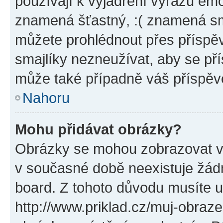
používají k vyjádření výrazu emo
znamená šťastný, :( znamená sm
můžete prohlédnout přes příspěv
smajlíky nezneužívat, aby se př
může také případně váš příspěv
Nahoru
Mohu přidávat obrázky?
Obrázky se mohou zobrazovat ve
v současné době neexistuje žád
board. Z tohoto důvodu musíte u
http://www.priklad.cz/muj-obraz