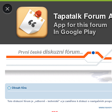
×
Tapatalk Forum 
App for this forum
In Google Play
Obsah fóra
Toto diskuzní fórum je „odborně – technické“ a je zaměřeno k diskuzi o navigačních progra
www.navon.