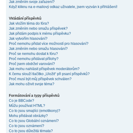
Jak změním svoje zařazení?
Když kliknu na e-mailový odkaz uživatele, jsem vyzván k přihlášení!
Vkládání příspěvků
Jak vložím téma do fóra?
Jak změním nebo smažu příspěvek?
Jak přidám podpis k mému příspěvku?
Jak vytvořím hlasování?
Proč nemohu přidat více možností pro hlasování?
Jak změním nebo smažu hlasování?
Proč se nemohu dostat k fóru?
Proč nemohu přidávat přílohy?
Proč jsem obdržel varování?
Jak mohu nahlásit příspěvek moderátorům?
K čemu slouží tlačítko „Uložit“ při psaní příspěvků?
Proč musí být můj příspěvek schválen?
Jak mohu oživit svoje téma?
Formátování a typy příspěvků
Co je BBCode?
Můžu používat HTML?
Co to jsou smajlíci (emotikony)?
Mohu přidávat obrázky?
Co to jsou Globální oznámení?
Co to jsou oznámení?
Co to jsou důležitá témata?