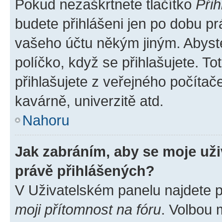
Pokud nezaškrtnete tlačítko
Přih
budete přihlášeni jen po dobu pr
vašeho účtu někým jiným. Abyste 
políčko, když se přihlašujete. 
přihlašujete z veřejného počítač
kavárně, univerzitě atd.
Nahoru
Jak zabráním, aby se moje už
právě přihlášených?
V Uživatelském panelu najdete 
moji přítomnost na fóru
. Volbou