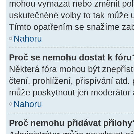
mohou vymazat nebo změnit polož
uskutečněné volby to tak může uč
Tímto opatřením se snažíme zabr
Nahoru
Proč se nemohu dostat k fóru
Některá fóra mohou být znepříst
čtení, prohlížení, přispívání atd.
může poskytnout jen moderátor a 
Nahoru
Proč nemohu přidávat přílohy