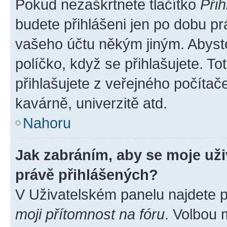
Pokud nezaškrtnete tlačítko
Přih
budete přihlášeni jen po dobu pr
vašeho účtu někým jiným. Abyste 
políčko, když se přihlašujete. 
přihlašujete z veřejného počítač
kavárně, univerzitě atd.
Nahoru
Jak zabráním, aby se moje už
právě přihlášených?
V Uživatelském panelu najdete 
moji přítomnost na fóru
. Volbou