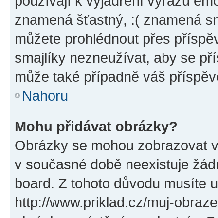
používají k vyjádření výrazu emo
znamená šťastný, :( znamená sm
můžete prohlédnout přes příspěv
smajlíky nezneužívat, aby se př
může také případně váš příspěv
Nahoru
Mohu přidávat obrázky?
Obrázky se mohou zobrazovat ve
v současné době neexistuje žád
board. Z tohoto důvodu musíte u
http://www.priklad.cz/muj-obraz