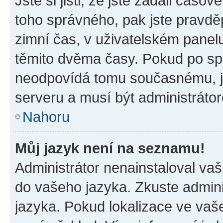
Jste si jisti, že jste zadali časo
toho správného, pak jste pravdě
zimní čas, v uživatelském pane
těmito dvěma časy. Pokud po s
neodpovídá tomu současnému, j
serveru a musí být administráto
Nahoru
Můj jazyk není na seznamu!
Administrátor nenainstaloval vaši
do vašeho jazyka. Zkuste admini
jazyka. Pokud lokalizace ve vaš