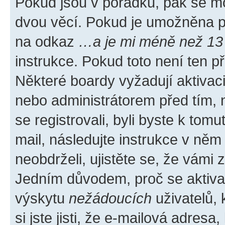
Pokud jsou v pořádku, pak se mo
dvou věcí. Pokud je umožněna pod
na odkaz
…a je mi méně než 13 
instrukce. Pokud toto není ten p
Některé boardy vyžadují aktivac
nebo administrátorem před tím, n
se registrovali, byli byste k tom
mail, následujte instrukce v něm
neobdrželi, ujistěte se, že vámi
Jedním důvodem, proč se aktiva
výskytu
nežádoucích
uživatelů, 
si jste jisti, že e-mailová adresa,