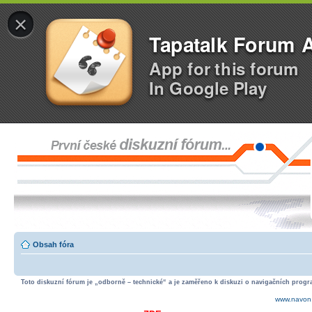
×
Tapatalk Forum 
App for this forum
In Google Play
Obsah fóra
Toto diskuzní fórum je „odborně – technické“ a je zaměřeno k diskuzi o navigačních progra
www.navon.