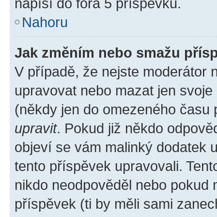
napíší do fóra 5 příspěvků.
Nahoru
Jak změním nebo smažu přís
V případě, že nejste moderátor 
upravovat nebo mazat jen svoje 
(někdy jen do omezeného času po
upravit
. Pokud již někdo odpověd
objeví se vám malinký dodatek u 
tento příspěvek upravovali. Ten
nikdo neodpověděl nebo pokud mo
příspěvek (ti by měli sami zanec