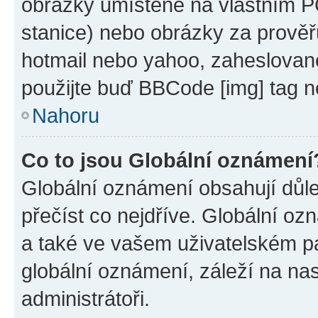
obrázky umístěné na vlastním PC
stanice) nebo obrázky za prověř
hotmail nebo yahoo, zaheslovan
použijte buď BBCode [img] tag n
Nahoru
Co to jsou Globální oznámení
Globální oznámení obsahují důlež
přečíst co nejdříve. Globální o
a také ve vašem uživatelském pan
globální oznámení, záleží na na
administrátoři.