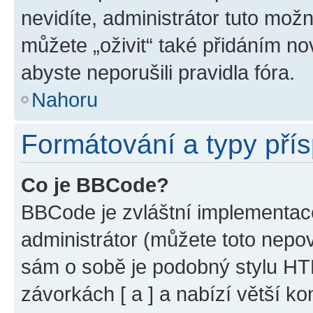
nevidíte, administrátor tuto mo
můžete „oživit“ také přidáním no
abyste neporušili pravidla fóra.
Nahoru
Formátování a typy pří
Co je BBCode?
BBCode je zvláštní implementac
administrátor (můžete toto nepov
sám o sobě je podobný stylu HT
závorkách [ a ] a nabízí větší ko