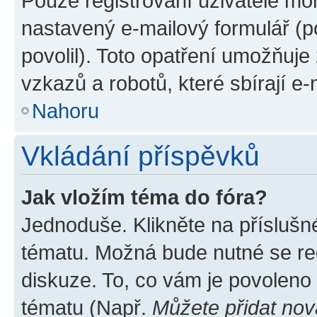
Pouze registrovaní uživatelé moh
nastavený e-mailový formulář (p
povolil). Toto opatření umožňuj
vzkazů a robotů, které sbírají e
Nahoru
Vkládání příspěvků
Jak vložím téma do fóra?
Jednoduše. Klikněte na příslušn
tématu. Možná bude nutné se reg
diskuze. To, co vám je povoleno
tématu (Např.
Můžete přidat nov