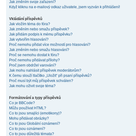
Jak změním svoje zařazení?
Když kliknu na e-mailový odkaz uživatele, jsem vyzván k přihlášení!
Vkládání příspěvků
Jak vložím téma do fóra?
Jak změním nebo smažu příspěvek?
Jak přidám podpis k mému příspěvku?
Jak vytvořím hlasování?
Proč nemohu přidat více možností pro hlasování?
Jak změním nebo smažu hlasování?
Proč se nemohu dostat k fóru?
Proč nemohu přidávat přílohy?
Proč jsem obdržel varování?
Jak mohu nahlásit příspěvek moderátorům?
K čemu slouží tlačítko „Uložit“ při psaní příspěvků?
Proč musí být můj příspěvek schválen?
Jak mohu oživit svoje téma?
Formátování a typy příspěvků
Co je BBCode?
Můžu používat HTML?
Co to jsou smajlíci (emotikony)?
Mohu přidávat obrázky?
Co to jsou Globální oznámení?
Co to jsou oznámení?
Co to jsou důležitá témata?