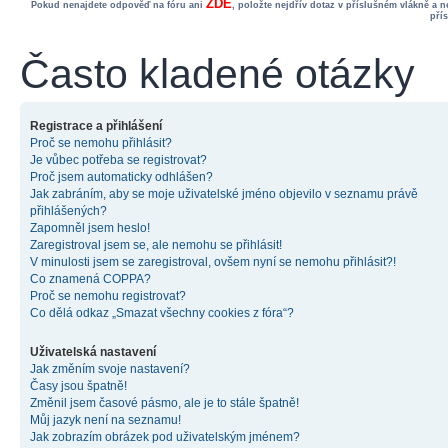
ZDE
Pokud nenajdete odpověď na fóru ani
, položte nejdřív dotaz v příslušném vlákně a 
pří
Často kladené otázky
Registrace a přihlášení
Proč se nemohu přihlásit?
Je vůbec potřeba se registrovat?
Proč jsem automaticky odhlášen?
Jak zabráním, aby se moje uživatelské jméno objevilo v seznamu právě
přihlášených?
Zapomněl jsem heslo!
Zaregistroval jsem se, ale nemohu se přihlásit!
V minulosti jsem se zaregistroval, ovšem nyní se nemohu přihlásit?!
Co znamená COPPA?
Proč se nemohu registrovat?
Co dělá odkaz „Smazat všechny cookies z fóra“?
Uživatelská nastavení
Jak změním svoje nastavení?
Časy jsou špatně!
Změnil jsem časové pásmo, ale je to stále špatně!
Můj jazyk není na seznamu!
Jak zobrazím obrázek pod uživatelským jménem?