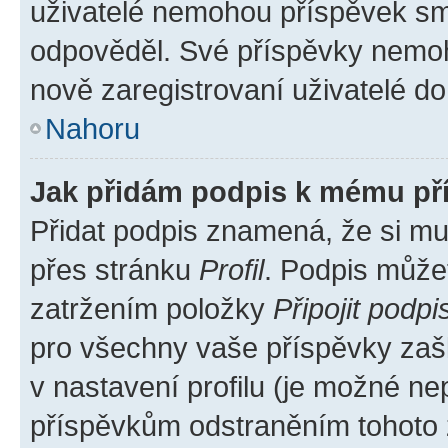
uživatelé nemohou příspěvek sma
odpověděl. Své příspěvky nemoh
nově zaregistrovaní uživatelé do 
Nahoru
Jak přidám podpis k mému př
Přidat podpis znamená, že si mus
přes stránku
Profil
. Podpis může
zatržením položky
Připojit podpi
pro všechny vaše příspěvky zašk
v nastavení profilu (je možné n
příspěvkům odstraněním tohoto z