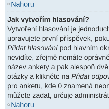
Nahoru
Jak vytvořím hlasování?
Vytvoření hlasování je jednoduc
upravujete první příspěvek, poku
Přidat hlasování
pod hlavním okn
nevidíte, zřejmě nemáte oprávněn
název ankety a pak alespoň dvě
otázky a klikněte na
Přidat odpo
pro anketu, kde 0 znamená neom
můžete zadat, určuje administrá
Nahoru