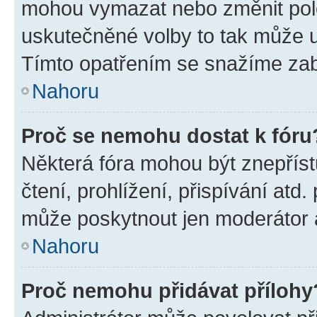
mohou vymazat nebo změnit polož
uskutečněné volby to tak může uč
Tímto opatřením se snažíme zabr
Nahoru
Proč se nemohu dostat k fóru
Některá fóra mohou být znepříst
čtení, prohlížení, přispívání atd.
může poskytnout jen moderátor a 
Nahoru
Proč nemohu přidávat přílohy