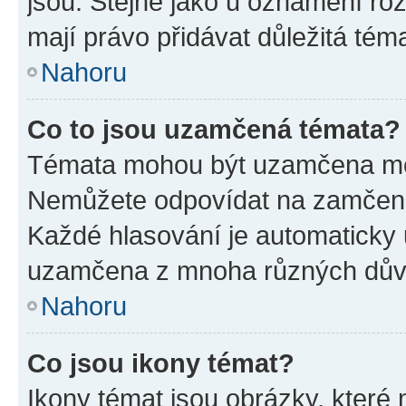
jsou. Stejně jako u oznámení rozh
mají právo přidávat důležitá tém
Nahoru
Co to jsou uzamčená témata?
Témata mohou být uzamčena mo
Nemůžete odpovídat na zamčená 
Každé hlasování je automatick
uzamčena z mnoha různých dův
Nahoru
Co jsou ikony témat?
Ikony témat jsou obrázky, které