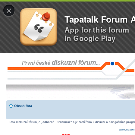
×
Tapatalk Forum 
App for this forum
In Google Play
Obsah fóra
Toto diskuzní fórum je „odborně – technické“ a je zaměřeno k diskuzi o navigačních progra
www.navon.