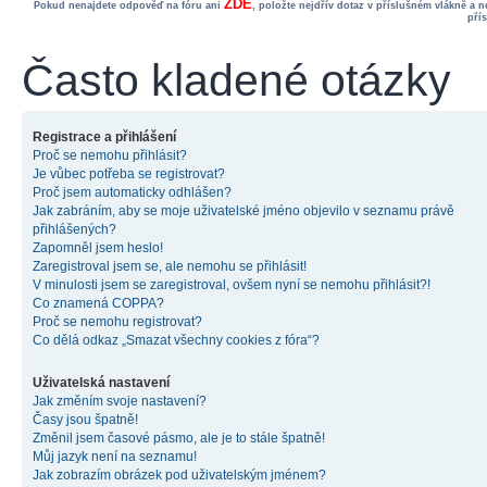
ZDE
Pokud nenajdete odpověď na fóru ani
, položte nejdřív dotaz v příslušném vlákně a 
pří
Často kladené otázky
Registrace a přihlášení
Proč se nemohu přihlásit?
Je vůbec potřeba se registrovat?
Proč jsem automaticky odhlášen?
Jak zabráním, aby se moje uživatelské jméno objevilo v seznamu právě
přihlášených?
Zapomněl jsem heslo!
Zaregistroval jsem se, ale nemohu se přihlásit!
V minulosti jsem se zaregistroval, ovšem nyní se nemohu přihlásit?!
Co znamená COPPA?
Proč se nemohu registrovat?
Co dělá odkaz „Smazat všechny cookies z fóra“?
Uživatelská nastavení
Jak změním svoje nastavení?
Časy jsou špatně!
Změnil jsem časové pásmo, ale je to stále špatně!
Můj jazyk není na seznamu!
Jak zobrazím obrázek pod uživatelským jménem?