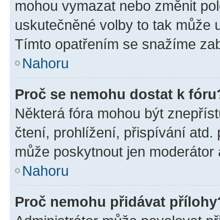
mohou vymazat nebo změnit polož
uskutečněné volby to tak může uč
Tímto opatřením se snažíme zabr
Nahoru
Proč se nemohu dostat k fóru
Některá fóra mohou být znepříst
čtení, prohlížení, přispívání atd.
může poskytnout jen moderátor a 
Nahoru
Proč nemohu přidávat přílohy