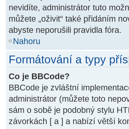
nevidíte, administrátor tuto mo
můžete „oživit“ také přidáním no
abyste neporušili pravidla fóra.
Nahoru
Formátování a typy pří
Co je BBCode?
BBCode je zvláštní implementac
administrátor (můžete toto nepov
sám o sobě je podobný stylu HT
závorkách [ a ] a nabízí větší ko