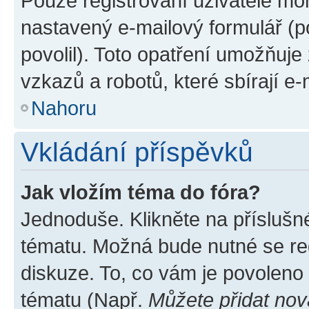
Pouze registrovaní uživatelé moh
nastavený e-mailový formulář (p
povolil). Toto opatření umožňuj
vzkazů a robotů, které sbírají e
Nahoru
Vkládání příspěvků
Jak vložím téma do fóra?
Jednoduše. Klikněte na příslušn
tématu. Možná bude nutné se reg
diskuze. To, co vám je povoleno
tématu (Např.
Můžete přidat nov