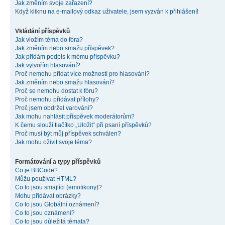
Jak změním svoje zařazení?
Když kliknu na e-mailový odkaz uživatele, jsem vyzván k přihlášení!
Vkládání příspěvků
Jak vložím téma do fóra?
Jak změním nebo smažu příspěvek?
Jak přidám podpis k mému příspěvku?
Jak vytvořím hlasování?
Proč nemohu přidat více možností pro hlasování?
Jak změním nebo smažu hlasování?
Proč se nemohu dostat k fóru?
Proč nemohu přidávat přílohy?
Proč jsem obdržel varování?
Jak mohu nahlásit příspěvek moderátorům?
K čemu slouží tlačítko „Uložit“ při psaní příspěvků?
Proč musí být můj příspěvek schválen?
Jak mohu oživit svoje téma?
Formátování a typy příspěvků
Co je BBCode?
Můžu používat HTML?
Co to jsou smajlíci (emotikony)?
Mohu přidávat obrázky?
Co to jsou Globální oznámení?
Co to jsou oznámení?
Co to jsou důležitá témata?