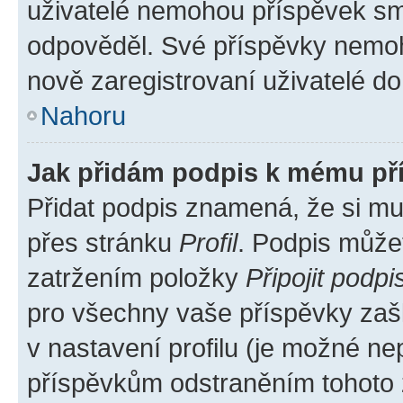
uživatelé nemohou příspěvek sma
odpověděl. Své příspěvky nemoh
nově zaregistrovaní uživatelé do 
Nahoru
Jak přidám podpis k mému př
Přidat podpis znamená, že si mus
přes stránku
Profil
. Podpis může
zatržením položky
Připojit podpi
pro všechny vaše příspěvky zašk
v nastavení profilu (je možné n
příspěvkům odstraněním tohoto z