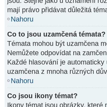
jsou. Stejně jako u oznámení rozh
mají právo přidávat důležitá tém
Nahoru
Co to jsou uzamčená témata?
Témata mohou být uzamčena mo
Nemůžete odpovídat na zamčená 
Každé hlasování je automatick
uzamčena z mnoha různých dův
Nahoru
Co jsou ikony témat?
Ikony témat jsou obrázky, které