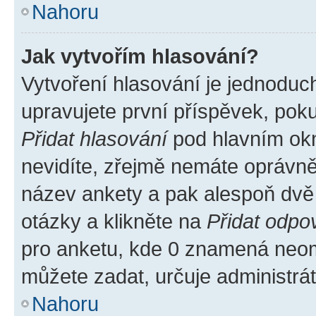
Nahoru
Jak vytvořím hlasování?
Vytvoření hlasování je jednoduc
upravujete první příspěvek, poku
Přidat hlasování
pod hlavním okn
nevidíte, zřejmě nemáte oprávněn
název ankety a pak alespoň dvě
otázky a klikněte na
Přidat odpo
pro anketu, kde 0 znamená neom
můžete zadat, určuje administrá
Nahoru