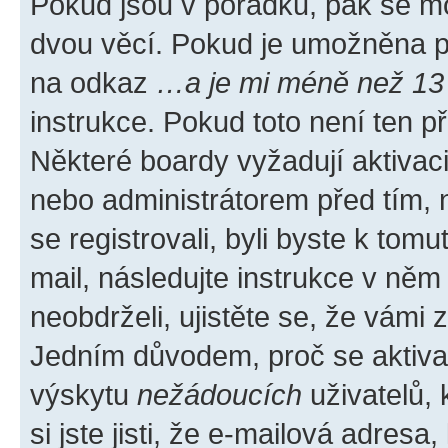
Pokud jsou v pořádku, pak se mo
dvou věcí. Pokud je umožněna pod
na odkaz
…a je mi méně než 13 
instrukce. Pokud toto není ten p
Některé boardy vyžadují aktivac
nebo administrátorem před tím, n
se registrovali, byli byste k tom
mail, následujte instrukce v něm
neobdrželi, ujistěte se, že vámi
Jedním důvodem, proč se aktiva
výskytu
nežádoucích
uživatelů, 
si jste jisti, že e-mailová adresa,