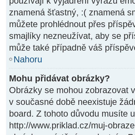
používají k vyjádření výrazu emo
znamená šťastný, :( znamená sm
můžete prohlédnout přes příspěv
smajlíky nezneužívat, aby se př
může také případně váš příspěv
Nahoru
Mohu přidávat obrázky?
Obrázky se mohou zobrazovat ve
v současné době neexistuje žád
board. Z tohoto důvodu musíte u
http://www.priklad.cz/muj-obraz