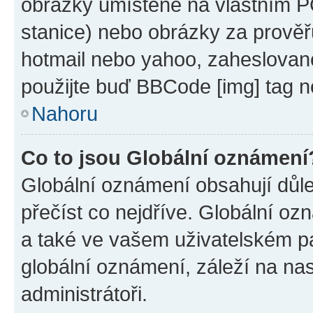
obrázky umístěné na vlastním PC
stanice) nebo obrázky za prověř
hotmail nebo yahoo, zaheslovan
použijte buď BBCode [img] tag n
Nahoru
Co to jsou Globální oznámení
Globální oznámení obsahují důlež
přečíst co nejdříve. Globální o
a také ve vašem uživatelském pan
globální oznámení, záleží na na
administrátoři.