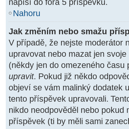
napíší do fóra 5 příspěvků.
Nahoru
Jak změním nebo smažu přís
V případě, že nejste moderátor 
upravovat nebo mazat jen svoje 
(někdy jen do omezeného času po
upravit
. Pokud již někdo odpověd
objeví se vám malinký dodatek u 
tento příspěvek upravovali. Ten
nikdo neodpověděl nebo pokud mo
příspěvek (ti by měli sami zanec