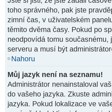
Jste si jisti, že jste zadali časo
toho správného, pak jste pravdě
zimní čas, v uživatelském pane
těmito dvěma časy. Pokud po s
neodpovídá tomu současnému, j
serveru a musí být administráto
Nahoru
Můj jazyk není na seznamu!
Administrátor nenainstaloval vaši
do vašeho jazyka. Zkuste admini
jazyka. Pokud lokalizace ve vaš