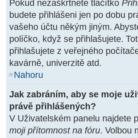
Pokud nezaškrtnete tlačítko
Přih
budete přihlášeni jen po dobu pr
vašeho účtu někým jiným. Abyste 
políčko, když se přihlašujete. 
přihlašujete z veřejného počítač
kavárně, univerzitě atd.
Nahoru
Jak zabráním, aby se moje už
právě přihlášených?
V Uživatelském panelu najdete 
moji přítomnost na fóru
. Volbou