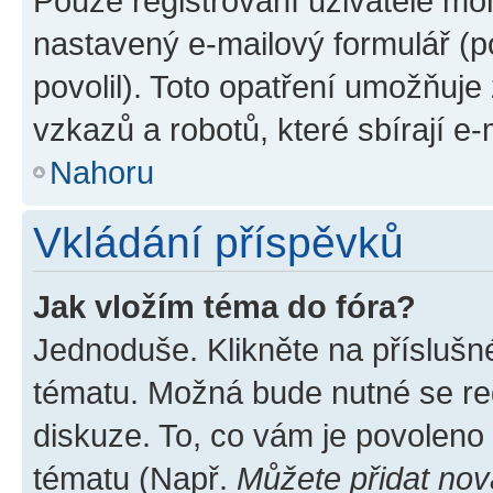
Pouze registrovaní uživatelé moh
nastavený e-mailový formulář (p
povolil). Toto opatření umožňuj
vzkazů a robotů, které sbírají e
Nahoru
Vkládání příspěvků
Jak vložím téma do fóra?
Jednoduše. Klikněte na příslušn
tématu. Možná bude nutné se reg
diskuze. To, co vám je povoleno
tématu (Např.
Můžete přidat nov