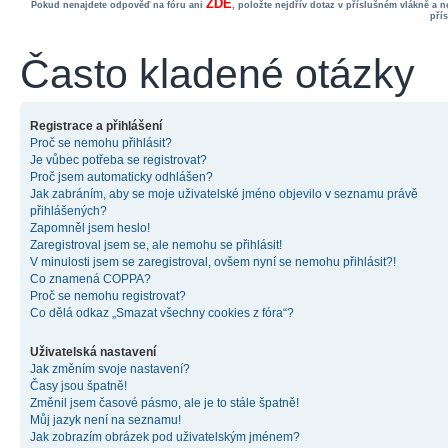
ZDE
Pokud nenajdete odpověď na fóru ani
, položte nejdřív dotaz v příslušném vlákně a 
pří
Často kladené otázky
Registrace a přihlášení
Proč se nemohu přihlásit?
Je vůbec potřeba se registrovat?
Proč jsem automaticky odhlášen?
Jak zabráním, aby se moje uživatelské jméno objevilo v seznamu právě
přihlášených?
Zapomněl jsem heslo!
Zaregistroval jsem se, ale nemohu se přihlásit!
V minulosti jsem se zaregistroval, ovšem nyní se nemohu přihlásit?!
Co znamená COPPA?
Proč se nemohu registrovat?
Co dělá odkaz „Smazat všechny cookies z fóra“?
Uživatelská nastavení
Jak změním svoje nastavení?
Časy jsou špatně!
Změnil jsem časové pásmo, ale je to stále špatně!
Můj jazyk není na seznamu!
Jak zobrazím obrázek pod uživatelským jménem?