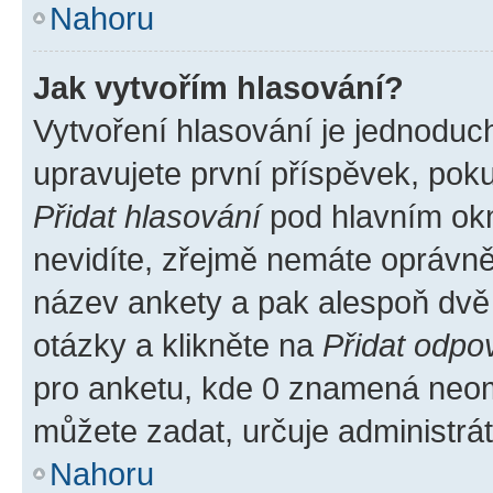
Nahoru
Jak vytvořím hlasování?
Vytvoření hlasování je jednoduc
upravujete první příspěvek, poku
Přidat hlasování
pod hlavním okn
nevidíte, zřejmě nemáte oprávněn
název ankety a pak alespoň dvě
otázky a klikněte na
Přidat odpo
pro anketu, kde 0 znamená neom
můžete zadat, určuje administrá
Nahoru