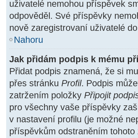
uživatelé nemohou příspěvek sma
odpověděl. Své příspěvky nemoh
nově zaregistrovaní uživatelé do 
Nahoru
Jak přidám podpis k mému př
Přidat podpis znamená, že si mus
přes stránku
Profil
. Podpis může
zatržením položky
Připojit podpi
pro všechny vaše příspěvky zašk
v nastavení profilu (je možné n
příspěvkům odstraněním tohoto z