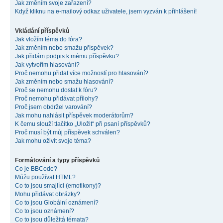
Jak změním svoje zařazení?
Když kliknu na e-mailový odkaz uživatele, jsem vyzván k přihlášení!
Vkládání příspěvků
Jak vložím téma do fóra?
Jak změním nebo smažu příspěvek?
Jak přidám podpis k mému příspěvku?
Jak vytvořím hlasování?
Proč nemohu přidat více možností pro hlasování?
Jak změním nebo smažu hlasování?
Proč se nemohu dostat k fóru?
Proč nemohu přidávat přílohy?
Proč jsem obdržel varování?
Jak mohu nahlásit příspěvek moderátorům?
K čemu slouží tlačítko „Uložit“ při psaní příspěvků?
Proč musí být můj příspěvek schválen?
Jak mohu oživit svoje téma?
Formátování a typy příspěvků
Co je BBCode?
Můžu používat HTML?
Co to jsou smajlíci (emotikony)?
Mohu přidávat obrázky?
Co to jsou Globální oznámení?
Co to jsou oznámení?
Co to jsou důležitá témata?