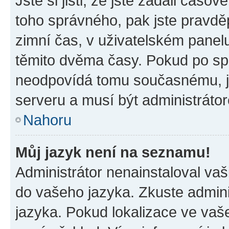
Jste si jisti, že jste zadali časo
toho správného, pak jste pravdě
zimní čas, v uživatelském pane
těmito dvěma časy. Pokud po s
neodpovídá tomu současnému, j
serveru a musí být administráto
Nahoru
Můj jazyk není na seznamu!
Administrátor nenainstaloval vaši
do vašeho jazyka. Zkuste admini
jazyka. Pokud lokalizace ve vaš