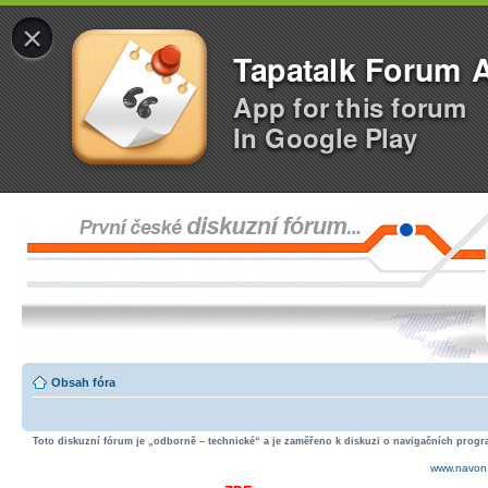
×
Tapatalk Forum 
App for this forum
In Google Play
Obsah fóra
Toto diskuzní fórum je „odborně – technické“ a je zaměřeno k diskuzi o navigačních progra
www.navon.