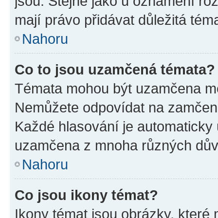
jsou. Stejně jako u oznámení rozh
mají právo přidávat důležitá tém
Nahoru
Co to jsou uzamčená témata?
Témata mohou být uzamčena mo
Nemůžete odpovídat na zamčená 
Každé hlasování je automatick
uzamčena z mnoha různých dův
Nahoru
Co jsou ikony témat?
Ikony témat jsou obrázky, které