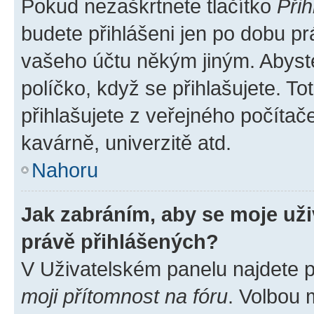
Pokud nezaškrtnete tlačítko
Přih
budete přihlášeni jen po dobu pr
vašeho účtu někým jiným. Abyste 
políčko, když se přihlašujete. 
přihlašujete z veřejného počítač
kavárně, univerzitě atd.
Nahoru
Jak zabráním, aby se moje už
právě přihlášených?
V Uživatelském panelu najdete 
moji přítomnost na fóru
. Volbou