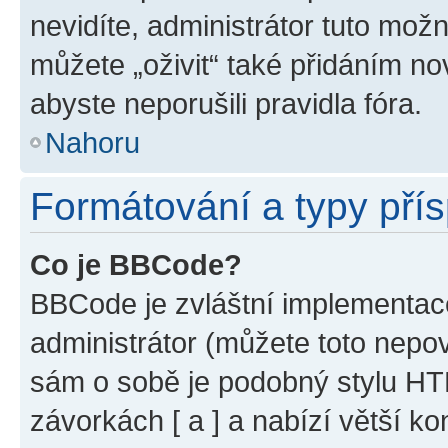
nevidíte, administrátor tuto mo
můžete „oživit“ také přidáním no
abyste neporušili pravidla fóra.
Nahoru
Formátování a typy pří
Co je BBCode?
BBCode je zvláštní implementac
administrátor (můžete toto nepov
sám o sobě je podobný stylu HT
závorkách [ a ] a nabízí větší ko