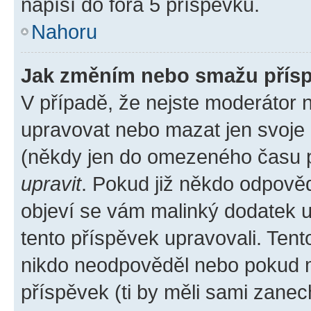
napíší do fóra 5 příspěvků.
Nahoru
Jak změním nebo smažu přís
V případě, že nejste moderátor 
upravovat nebo mazat jen svoje 
(někdy jen do omezeného času po
upravit
. Pokud již někdo odpověd
objeví se vám malinký dodatek u 
tento příspěvek upravovali. Ten
nikdo neodpověděl nebo pokud mo
příspěvek (ti by měli sami zanec