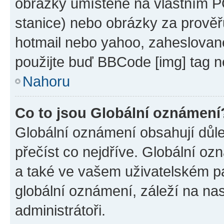
obrázky umístěné na vlastním PC
stanice) nebo obrázky za prověř
hotmail nebo yahoo, zaheslovan
použijte buď BBCode [img] tag n
Nahoru
Co to jsou Globální oznámení
Globální oznámení obsahují důlež
přečíst co nejdříve. Globální o
a také ve vašem uživatelském pan
globální oznámení, záleží na na
administrátoři.