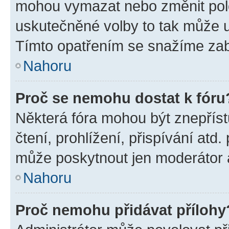
mohou vymazat nebo změnit polož
uskutečněné volby to tak může uč
Tímto opatřením se snažíme zabr
Nahoru
Proč se nemohu dostat k fóru
Některá fóra mohou být znepříst
čtení, prohlížení, přispívání atd.
může poskytnout jen moderátor a 
Nahoru
Proč nemohu přidávat přílohy