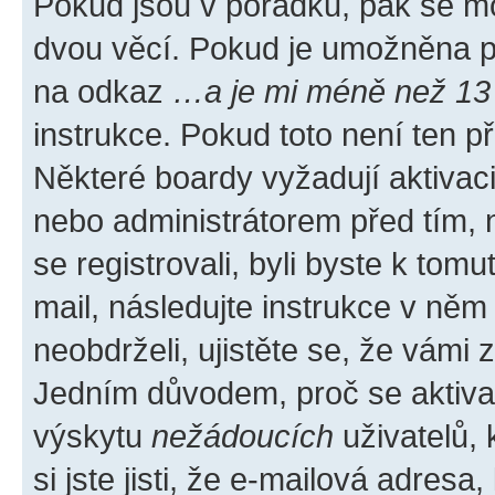
Pokud jsou v pořádku, pak se mo
dvou věcí. Pokud je umožněna pod
na odkaz
…a je mi méně než 13 
instrukce. Pokud toto není ten p
Některé boardy vyžadují aktivac
nebo administrátorem před tím, n
se registrovali, byli byste k tom
mail, následujte instrukce v něm
neobdrželi, ujistěte se, že vámi
Jedním důvodem, proč se aktiva
výskytu
nežádoucích
uživatelů, 
si jste jisti, že e-mailová adresa,