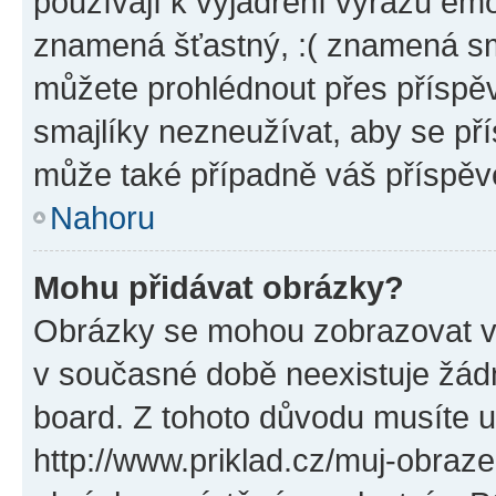
používají k vyjádření výrazu emo
znamená šťastný, :( znamená sm
můžete prohlédnout přes příspěv
smajlíky nezneužívat, aby se př
může také případně váš příspěv
Nahoru
Mohu přidávat obrázky?
Obrázky se mohou zobrazovat ve
v současné době neexistuje žád
board. Z tohoto důvodu musíte u
http://www.priklad.cz/muj-obraz