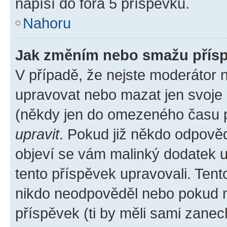
napíší do fóra 5 příspěvků.
Nahoru
Jak změním nebo smažu přís
V případě, že nejste moderátor 
upravovat nebo mazat jen svoje 
(někdy jen do omezeného času po
upravit
. Pokud již někdo odpověd
objeví se vám malinký dodatek u 
tento příspěvek upravovali. Ten
nikdo neodpověděl nebo pokud mo
příspěvek (ti by měli sami zanec