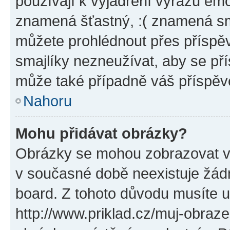
používají k vyjádření výrazu emo
znamená šťastný, :( znamená sm
můžete prohlédnout přes příspěv
smajlíky nezneužívat, aby se př
může také případně váš příspěv
Nahoru
Mohu přidávat obrázky?
Obrázky se mohou zobrazovat ve
v současné době neexistuje žád
board. Z tohoto důvodu musíte u
http://www.priklad.cz/muj-obraz