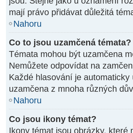
jsou. Stejně jako u oznámení rozh
mají právo přidávat důležitá tém
Nahoru
Co to jsou uzamčená témata?
Témata mohou být uzamčena mo
Nemůžete odpovídat na zamčená 
Každé hlasování je automatick
uzamčena z mnoha různých dův
Nahoru
Co jsou ikony témat?
Ikony témat jsou obrázky, které