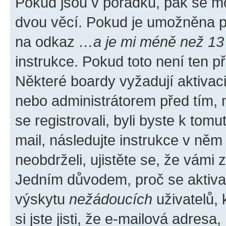
Pokud jsou v pořádku, pak se mo
dvou věcí. Pokud je umožněna pod
na odkaz
…a je mi méně než 13 
instrukce. Pokud toto není ten p
Některé boardy vyžadují aktivac
nebo administrátorem před tím, n
se registrovali, byli byste k tom
mail, následujte instrukce v něm
neobdrželi, ujistěte se, že vámi
Jedním důvodem, proč se aktiva
výskytu
nežádoucích
uživatelů, 
si jste jisti, že e-mailová adresa,