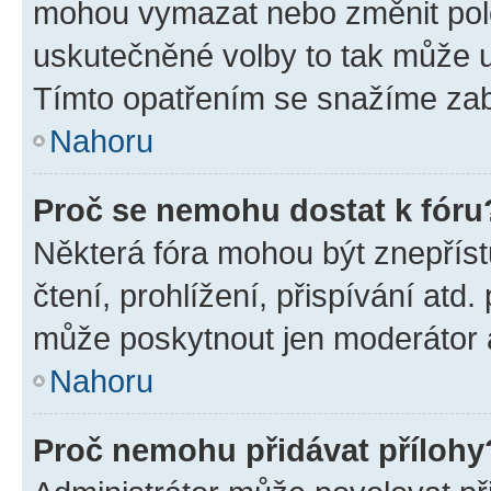
mohou vymazat nebo změnit polož
uskutečněné volby to tak může uč
Tímto opatřením se snažíme zabr
Nahoru
Proč se nemohu dostat k fóru
Některá fóra mohou být znepříst
čtení, prohlížení, přispívání atd.
může poskytnout jen moderátor a 
Nahoru
Proč nemohu přidávat přílohy