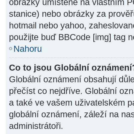
obrázky umístěné na vlastním PC
stanice) nebo obrázky za prověř
hotmail nebo yahoo, zaheslovan
použijte buď BBCode [img] tag n
Nahoru
Co to jsou Globální oznámení
Globální oznámení obsahují důlež
přečíst co nejdříve. Globální o
a také ve vašem uživatelském pan
globální oznámení, záleží na na
administrátoři.