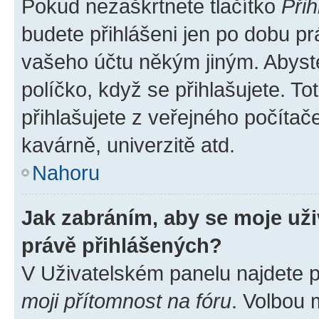
Pokud nezaškrtnete tlačítko
Přih
budete přihlášeni jen po dobu pr
vašeho účtu někým jiným. Abyste 
políčko, když se přihlašujete. 
přihlašujete z veřejného počítač
kavárně, univerzitě atd.
Nahoru
Jak zabráním, aby se moje už
právě přihlášených?
V Uživatelském panelu najdete 
moji přítomnost na fóru
. Volbou