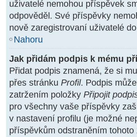
uživatelé nemohou příspěvek sma
odpověděl. Své příspěvky nemoh
nově zaregistrovaní uživatelé do 
Nahoru
Jak přidám podpis k mému př
Přidat podpis znamená, že si mus
přes stránku
Profil
. Podpis může
zatržením položky
Připojit podpi
pro všechny vaše příspěvky zašk
v nastavení profilu (je možné n
příspěvkům odstraněním tohoto z