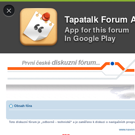
×
Tapatalk Forum 
App for this forum
In Google Play
Obsah fóra
Toto diskuzní fórum je „odborně – technické“ a je zaměřeno k diskuzi o navigačních progra
www.navon.