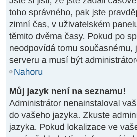
Jste si jisti, že jste zadali časo
toho správného, pak jste pravdě
zimní čas, v uživatelském pane
těmito dvěma časy. Pokud po s
neodpovídá tomu současnému, j
serveru a musí být administráto
Nahoru
Můj jazyk není na seznamu!
Administrátor nenainstaloval vaši
do vašeho jazyka. Zkuste admini
jazyka. Pokud lokalizace ve vaš