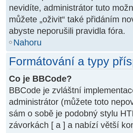
nevidíte, administrátor tuto mo
můžete „oživit“ také přidáním no
abyste neporušili pravidla fóra.
Nahoru
Formátování a typy pří
Co je BBCode?
BBCode je zvláštní implementac
administrátor (můžete toto nepov
sám o sobě je podobný stylu HT
závorkách [ a ] a nabízí větší ko