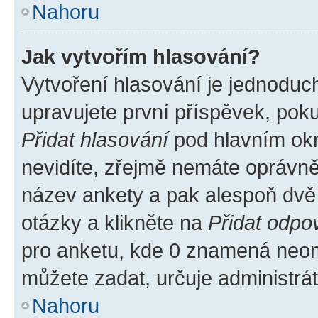
Nahoru
Jak vytvořím hlasování?
Vytvoření hlasování je jednoduc
upravujete první příspěvek, poku
Přidat hlasování
pod hlavním okn
nevidíte, zřejmě nemáte oprávněn
název ankety a pak alespoň dvě
otázky a klikněte na
Přidat odpo
pro anketu, kde 0 znamená neom
můžete zadat, určuje administrá
Nahoru