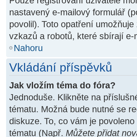
Pouze registrovaní uživatelé moh
nastavený e-mailový formulář (p
povolil). Toto opatření umožňuj
vzkazů a robotů, které sbírají e
Nahoru
Vkládání příspěvků
Jak vložím téma do fóra?
Jednoduše. Klikněte na příslušn
tématu. Možná bude nutné se reg
diskuze. To, co vám je povoleno
tématu (Např.
Můžete přidat nov