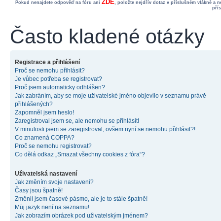
ZDE
Pokud nenajdete odpověď na fóru ani
, položte nejdřív dotaz v příslušném vlákně a 
pří
Často kladené otázky
Registrace a přihlášení
Proč se nemohu přihlásit?
Je vůbec potřeba se registrovat?
Proč jsem automaticky odhlášen?
Jak zabráním, aby se moje uživatelské jméno objevilo v seznamu právě
přihlášených?
Zapomněl jsem heslo!
Zaregistroval jsem se, ale nemohu se přihlásit!
V minulosti jsem se zaregistroval, ovšem nyní se nemohu přihlásit?!
Co znamená COPPA?
Proč se nemohu registrovat?
Co dělá odkaz „Smazat všechny cookies z fóra“?
Uživatelská nastavení
Jak změním svoje nastavení?
Časy jsou špatně!
Změnil jsem časové pásmo, ale je to stále špatně!
Můj jazyk není na seznamu!
Jak zobrazím obrázek pod uživatelským jménem?