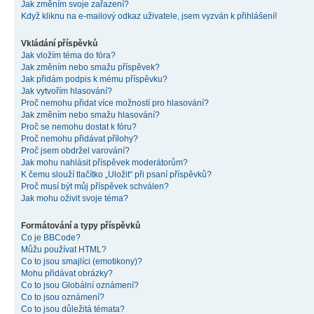
Jak změním svoje zařazení?
Když kliknu na e-mailový odkaz uživatele, jsem vyzván k přihlášení!
Vkládání příspěvků
Jak vložím téma do fóra?
Jak změním nebo smažu příspěvek?
Jak přidám podpis k mému příspěvku?
Jak vytvořím hlasování?
Proč nemohu přidat více možností pro hlasování?
Jak změním nebo smažu hlasování?
Proč se nemohu dostat k fóru?
Proč nemohu přidávat přílohy?
Proč jsem obdržel varování?
Jak mohu nahlásit příspěvek moderátorům?
K čemu slouží tlačítko „Uložit“ při psaní příspěvků?
Proč musí být můj příspěvek schválen?
Jak mohu oživit svoje téma?
Formátování a typy příspěvků
Co je BBCode?
Můžu používat HTML?
Co to jsou smajlíci (emotikony)?
Mohu přidávat obrázky?
Co to jsou Globální oznámení?
Co to jsou oznámení?
Co to jsou důležitá témata?