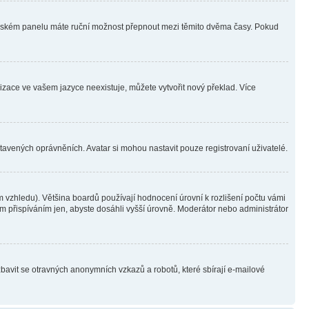
ivatelském panelu máte ruční možnost přepnout mezi těmito dvěma časy. Pokud
lizace ve vašem jazyce neexistuje, můžete vytvořit nový překlad. Více
stavených oprávněních. Avatar si mohou nastavit pouze registrovaní uživatelé.
 vzhledu). Většina boardů používají hodnocení úrovní k rozlišení počtu vámi
ým přispíváním jen, abyste dosáhli vyšší úrovně. Moderátor nebo administrátor
zbavit se otravných anonymních vzkazů a robotů, které sbírají e-mailové