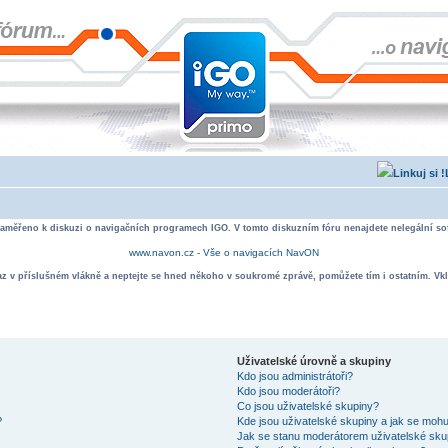
zaměřeno k diskuzi o navigačních programech IGO. V tomto diskuzním fóru nenajdete nelegální sof
www.navon.cz - Vše o navigacích NavON
taz v příslušném vlákně a neptejte se hned někoho v soukromé zprávě, pomůžete tím i ostatním. Vkl
Uživatelské úrovně a skupiny
Kdo jsou administrátoři?
Kdo jsou moderátoři?
Co jsou uživatelské skupiny?
?
Kde jsou uživatelské skupiny a jak se mohu
Jak se stanu moderátorem uživatelské sku