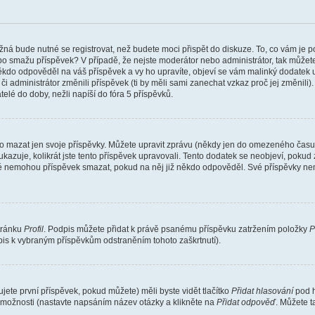
žná bude nutné se registrovat, než budete moci přispět do diskuze. To, co vám je 
o smažu příspěvek? V případě, že nejste moderátor nebo administrátor, tak můžet
ěkdo odpověděl na váš příspěvek a vy ho upravíte, objeví se vám malinký dodatek u p
administrátor změnili příspěvek (ti by měli sami zanechat vzkaz proč jej změnili
lé do doby, nežli napíší do fóra 5 příspěvků.
o mazat jen svoje příspěvky. Můžete upravit zprávu (někdy jen do omezeného času p
 ukazuje, kolikrát jste tento příspěvek upravovali. Tento dodatek se neobjeví, pok
telé nemohou příspěvek smazat, pokud na něj již někdo odpověděl. Své příspěvky ne
stránku
Profil
. Podpis můžete přidat k právě psanému příspěvku zatržením položky
P
dpis k vybraným příspěvkům odstraněním tohoto zaškrtnutí).
ete první příspěvek, pokud můžete) měli byste vidět tlačítko
Přidat hlasování
pod h
ě možnosti (nastavte napsáním název otázky a klikněte na
Přidat odpověď
. Můžete 