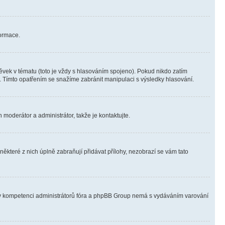
formace.
vek v tématu (toto je vždy s hlasováním spojeno). Pokud nikdo zatím
. Tímto opatřením se snažíme zabránit manipulaci s výsledky hlasování.
 moderátor a administrátor, takže je kontaktujte.
ěkteré z nich úplně zabraňují přidávat přílohy, nezobrazí se vám tato
ně v kompetenci administrátorů fóra a phpBB Group nemá s vydáváním varování