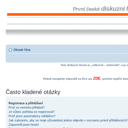
Obsah fóra
Toto diskuzní fórum je „odborně – technické“ a je 
ZDE
Pokud nenajdete odpověď na fóru ani
, položte nejdřív do
Často kladené otázky
Registrace a přihlášení
Proč se nemohu přihlásit?
Je vůbec potřeba se registrovat?
Proč jsem automaticky odhlášen?
Jak zabráním, aby se moje uživatelské jméno objevilo v seznamu právě přihlášených
Zapomněl jsem heslo!