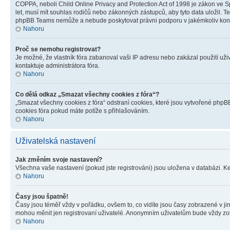
COPPA, neboli Child Online Privacy and Protection Act of 1998 je zákon ve Sp
let, musí mít souhlas rodičů nebo zákonných zástupců, aby tyto data uložil. Te
phpBB Teams nemůže a nebude poskytovat právni podporu v jakémkoliv kont
Nahoru
Proč se nemohu registrovat?
Je možné, že vlastník fóra zabanoval vaši IP adresu nebo zakázal použití uživ
kontaktuje administrátora fóra.
Nahoru
Co dělá odkaz „Smazat všechny cookies z fóra“?
„Smazat všechny cookies z fóra“ odstraní cookies, které jsou vytvořené phpBB
cookies fóra pokud máte potíže s přihlašováním.
Nahoru
Uživatelská nastavení
Jak změním svoje nastavení?
Všechna vaše nastavení (pokud jste registrováni) jsou uložena v databázi. K
Nahoru
Časy jsou špatně!
Časy jsou téměř vždy v pořádku, ovšem to, co vidíte jsou časy zobrazené v j
mohou měnit jen registrovaní uživatelé. Anonymním uživatelům bude vždy zo
Nahoru