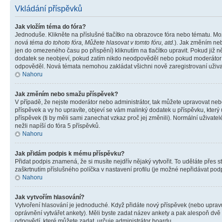
Vkládání příspěvků
Jak vložím téma do fóra?
Jednoduše. Klikněte na příslušné tlačítko na obrazovce fóra nebo tématu. Mo
nová téma do tohoto fóra, Můžete hlasovat v tomto fóru, atd.
). Jak změním neb
jen do omezeného času po přispění) kliknutím na tlačítko upravit. Pokud již n
dodatek se neobjeví, pokud zatím nikdo neodpověděl nebo pokud moderátor či 
odpověděl. Nová témata nemohou zakládat všichni nově zaregistrovaní uživate
Nahoru
Jak změním nebo smažu příspěvek?
V případě, že nejste moderátor nebo administrátor, tak můžete upravovat neb
příspěvek a vy ho upravíte, objeví se vám malinký dodatek u příspěvku, který
příspěvek (ti by měli sami zanechat vzkaz proč jej změnili). Normální uživa
nežli napíší do fóra 5 příspěvků.
Nahoru
Jak přidám podpis k mému příspěvku?
Přidat podpis znamená, že si musíte nejdřív nějaký vytvořit. To uděláte přes 
zaškrtnutím příslušného políčka v nastavení profilu (je možné nepřidávat po
Nahoru
Jak vytvořím hlasování?
Vytvoření hlasování je jednoduché. Když přidáte nový příspěvek (nebo upravuj
oprávnění vytvářet ankety). Měli byste zadat název ankety a pak alespoň dv
odpovědí, které můžete zadat, určuje administrátor boardu.