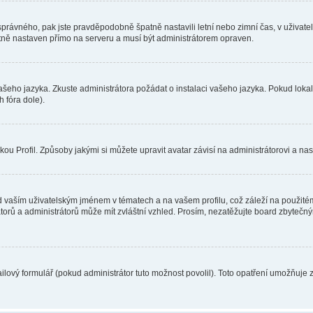
toho správného, pak jste pravděpodobně špatně nastavili letní nebo zimní čas, v už
ě nastaven přímo na serveru a musí být administrátorem opraven.
vašeho jazyka. Zkuste administrátora požádat o instalaci vašeho jazyka. Pokud loka
 fóra dole).
u Profil. Způsoby jakými si můžete upravit avatar závisí na administrátorovi a na
 vaším uživatelským jménem v tématech a na vašem profilu, což záleží na použitém
rátorů a administrátorů může mít zvláštní vzhled. Prosím, nezatěžujte board zbytečn
lový formulář (pokud administrátor tuto možnost povolil). Toto opatření umožňuje 