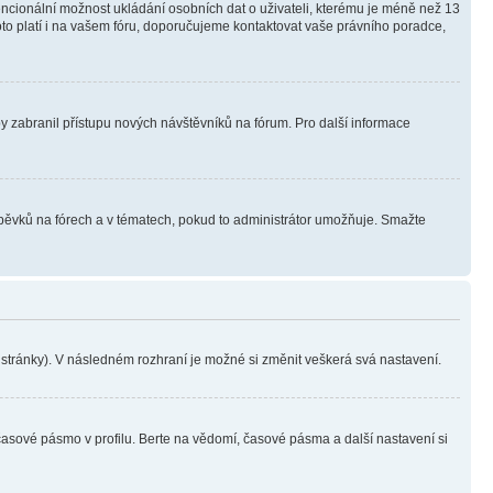
tencionální možnost ukládání osobních dat o uživateli, kterému je méně než 13
i toto platí i na vašem fóru, doporučujeme kontaktovat vaše právního poradce,
aby zabranil přístupu nových návštěvníků na fórum. Pro další informace
íspěvků na fórech a v tématech, pokud to administrátor umožňuje. Smažte
i stránky). V následném rozhraní je možné si změnit veškerá svá nastavení.
časové pásmo v profilu. Berte na vědomí, časové pásma a další nastavení si