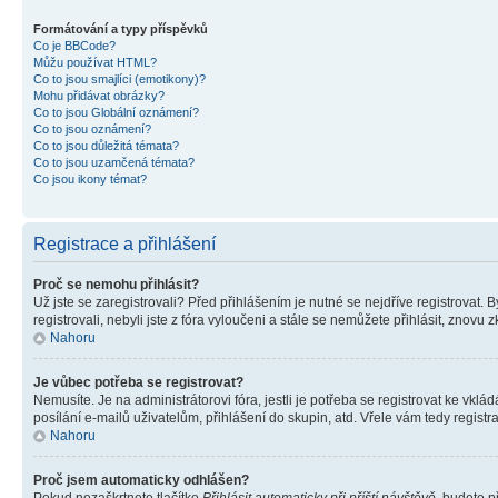
Formátování a typy příspěvků
Co je BBCode?
Můžu používat HTML?
Co to jsou smajlíci (emotikony)?
Mohu přidávat obrázky?
Co to jsou Globální oznámení?
Co to jsou oznámení?
Co to jsou důležitá témata?
Co to jsou uzamčená témata?
Co jsou ikony témat?
Registrace a přihlášení
Proč se nemohu přihlásit?
Už jste se zaregistrovali? Před přihlášením je nutné se nejdříve registrovat.
registrovali, nebyli jste z fóra vyloučeni a stále se nemůžete přihlásit, zno
Nahoru
Je vůbec potřeba se registrovat?
Nemusíte. Je na administrátorovi fóra, jestli je potřeba se registrovat ke 
posílání e-mailů uživatelům, přihlášení do skupin, atd. Vřele vám tedy registr
Nahoru
Proč jsem automaticky odhlášen?