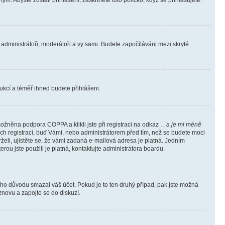
m. Abyste zůstali přihlášeni, zaškrtněte toto políčko, když se přihlašujete.
e administrátoři, moderátoři a vy sami. Budete započítáváni mezi skryté
trukcí a téměř ihned budete přihlášeni.
ožněna podpora COPPA a klikli jste při registraci na odkaz
…a je mi méně
ých registrací, buď Vámi, nebo administrátorem před tím, než se budete moci
rželi, ujistěte se, že vámi zadaná e-mailová adresa je platná. Jedním
terou jste použili je platná, kontaktujte administrátora boardu.
kého důvodu smazal váš účet. Pokud je to ten druhý případ, pak jste možná
 znovu a zapojte se do diskuzí.