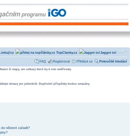
Linkuj!cz
TopClanky.cz
Jaggni to!
FAQ
Registrovat
Přihlásit se
Pokročilé hledání
tware či mapy, ani odkazy které by k nim směřovaly.
ádejte dotazy jen jedenkrát. Duplicitní příspěvky budou smazány.
 do některé zařadit?
piny?