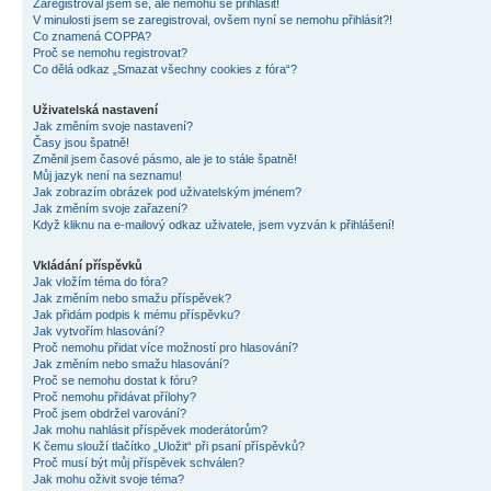
Zaregistroval jsem se, ale nemohu se přihlásit!
V minulosti jsem se zaregistroval, ovšem nyní se nemohu přihlásit?!
Co znamená COPPA?
Proč se nemohu registrovat?
Co dělá odkaz „Smazat všechny cookies z fóra“?
Uživatelská nastavení
Jak změním svoje nastavení?
Časy jsou špatně!
Změnil jsem časové pásmo, ale je to stále špatně!
Můj jazyk není na seznamu!
Jak zobrazím obrázek pod uživatelským jménem?
Jak změním svoje zařazení?
Když kliknu na e-mailový odkaz uživatele, jsem vyzván k přihlášení!
Vkládání příspěvků
Jak vložím téma do fóra?
Jak změním nebo smažu příspěvek?
Jak přidám podpis k mému příspěvku?
Jak vytvořím hlasování?
Proč nemohu přidat více možností pro hlasování?
Jak změním nebo smažu hlasování?
Proč se nemohu dostat k fóru?
Proč nemohu přidávat přílohy?
Proč jsem obdržel varování?
Jak mohu nahlásit příspěvek moderátorům?
K čemu slouží tlačítko „Uložit“ při psaní příspěvků?
Proč musí být můj příspěvek schválen?
Jak mohu oživit svoje téma?