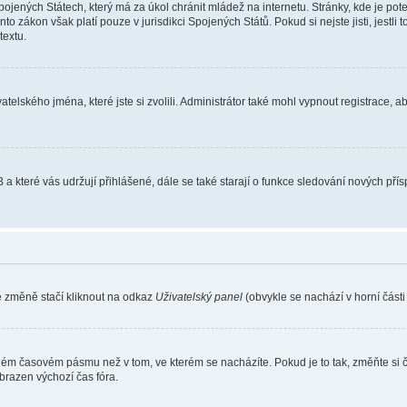
ojených Státech, který má za úkol chránit mládež na internetu. Stránky, kde je po
nto zákon však platí pouze v jurisdikci Spojených Států. Pokud si nejste jisti, jestl
extu.
atelského jména, které jste si zvolili. Administrátor také mohl vypnout registrace, 
 a které vás udržují přihlášené, dále se také starají o funkce sledování nových př
e změně stačí kliknout na odkaz
Uživatelský panel
(obvykle se nachází v horní část
iném časovém pásmu než v tom, ve kterém se nacházíte. Pokud je to tak, změňte si 
brazen výchozí čas fóra.