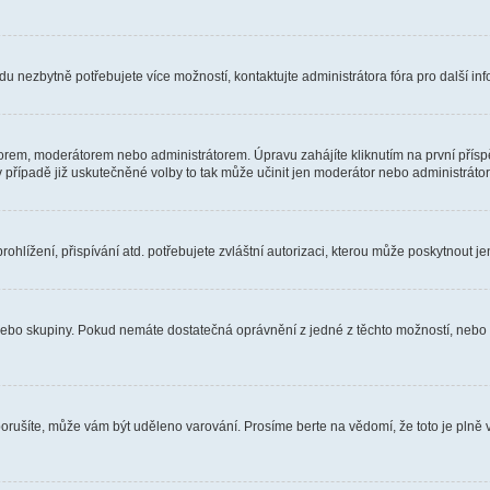
u nezbytně potřebujete více možností, kontaktujte administrátora fóra pro další in
orem, moderátorem nebo administrátorem. Úpravu zahájíte kliknutím na první příspě
případě již uskutečněné volby to tak může učinit jen moderátor nebo administrátor
hlížení, přispívání atd. potřebujete zvláštní autorizaci, kterou může poskytnout jen
, nebo skupiny. Pokud nemáte dostatečná oprávnění z jedné z těchto možností, nebo n
e porušíte, může vám být uděleno varování. Prosíme berte na vědomí, že toto je pl