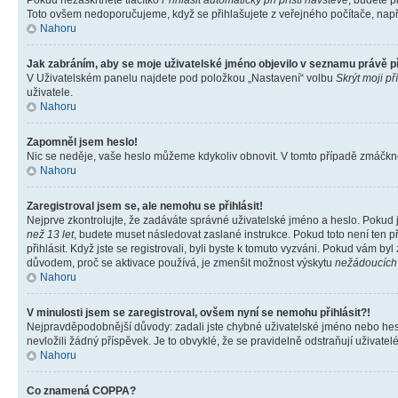
Pokud nezaškrtnete tlačítko
Přihlásit automaticky při příští návštěvě
, budete p
Toto ovšem nedoporučujeme, když se přihlašujete z veřejného počítače, např. 
Nahoru
Jak zabráním, aby se moje uživatelské jméno objevilo v seznamu právě 
V Uživatelském panelu najdete pod položkou „Nastavení“ volbu
Skrýt moji př
uživatele.
Nahoru
Zapomněl jsem heslo!
Nic se neděje, vaše heslo můžeme kdykoliv obnovit. V tomto případě zmáčknět
Nahoru
Zaregistroval jsem se, ale nemohu se přihlásit!
Nejprve zkontrolujte, že zadáváte správné uživatelské jméno a heslo. Pokud 
než 13 let
, budete muset následovat zaslané instrukce. Pokud toto není ten p
přihlásit. Když jste se registrovali, byli byste k tomuto vyzváni. Pokud vám b
důvodem, proč se aktivace používá, je zmenšit možnost výskytu
nežádoucích
Nahoru
V minulosti jsem se zaregistroval, ovšem nyní se nemohu přihlásit?!
Nejpravděpodobnější důvody: zadali jste chybné uživatelské jméno nebo heslo 
nevložili žádný příspěvek. Je to obvyklé, že se pravidelně odstraňují uživatelé
Nahoru
Co znamená COPPA?