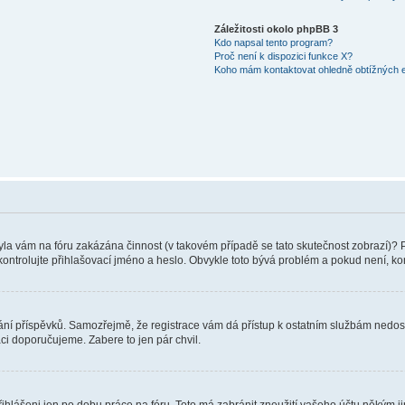
Záležitosti okolo phpBB 3
Kdo napsal tento program?
Proč není k dispozici funkce X?
Koho mám kontaktovat ohledně obtížných e-
 Byla vám na fóru zakázána činnost (v takovém případě se tato skutečnost zobrazí)? 
vu zkontrolujte přihlašovací jméno a heslo. Obvykle toto bývá problém a pokud není, 
vkládání příspěvků. Samozřejmě, že registrace vám dá přístup k ostatním službám ne
aci doporučujeme. Zabere to jen pár chvil.