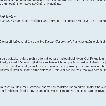
řihlášeni jen po dobu práce na fóru. Toto má zabránit zneužití vašeho účtu někým jiný
v knihovně, internetové kavárně, univerzitě atd.
přihlášených?
ítomnost na fóru
. Volbou možnosti
Ano
aktivujete tuto funkci. Online vás uvidí pouz
e na přihlašovací stránce tlačítko
Zapomněl jsem svoje heslo
, pokračujte dle ins
jsou v pořádku, pak se mohla odehrát jedna z následujících dvou věcí. Pokud je um
řípad, pak váš účet musí být aktivován. Některé boardy vyžadují aktivaci všech nov
yl zaslán e-mail, následujte instrukce v něm obsažené, pokud jste tento e-mail neobd
uživatelů, kteří se snaží pouze obtěžovat. Pokud si jste jisti, že e-mailová adresa, k
(zkontrolujte e-mail, který jste obdrželi při registraci) nebo administrátor z něja
, kteří ničím nepřispěli, aby se zmenšila velikost databáze. Zkuste se zaregistrovat