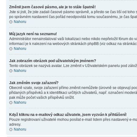
Změnil jsem časové pásmo, ale je to stále špatně!
Jste si jisti, že jste zadali časové pásmo správně, a přesto se čas liší od 
po správném nastavení čas pořád neodpovídá tomu současnému, je čas špatn
Nahoru
Můj jazyk není na seznamu!
Administrátor nenainstaloval vaši lokalizaci nebo nikdo nepřeložil fórum do 
informací je k nalezení na webových stránkách phpBB (viz odkaz na stránkách
Nahoru
Jak zobrazím obrázek pod uživatelským jménem?
Tento obrázek se nazývá avatar. Lze změnit v Uživatelském panelu pod záložko
Nahoru
Jak změním svoje zařazení?
Obecně vzato, svoje zařazení přímo změnit nemůžete (úrovně se objevují pod
přidaných příspěvků a k identifikaci určitých uživatelů, např. označení mode
pak může počet vašich příspěvků snížit.
Nahoru
Když kliknu na e-mailový odkaz uživatele, jsem vyzván k přihlášení!
Pouze registrovaní uživatelé mohou posílat e-mail lidem přes nastavený e-mai
adresy.
Nahoru