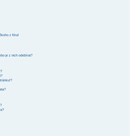
ěkoho z fóra!
bo je z nich odebírat?
h?
ů?
tránku!?
ata?
i?
ra?