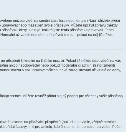
povoleno můžete vidět na spodní části fóra nebo tématu (Např.
Můžete přidat
e upravovat nebo mazat jen svoje příspěvky. Můžete upravit zprávu (někdy
říspěvku, který ukazuje, kolikrát jste tento příspěvek upravovali. Tento
). Normální uživatelé nemohou příspěvek smazat, pokud na něj již někdo
o přispění) kliknutím na tlačítko
upravit
. Pokud již někdo odpověděl na váš
ud zatím nikdo neodpověděl nebo pokud moderátor či administrátor změnili
mohou mazat a ani upravovat všichni nově zaregistrovaní uživatelé do doby,
řipojit podpis
. Můžete rovněž přidat stejný podpis pro všechny vaše příspěvky
lavním oknem na přidávání příspěvků (pokud to nevidíte, zřejmě nemáte
také přidat časový limit pro anketu, kde 0 znamená neomezenou volbu. Počet