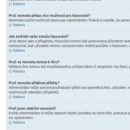
Nahoru
Proč nemohu přidat více možností pro hlasování?
Maximální počet možností stanovuje administrátor. Pokud si myslíte, že opravd
Nahoru
Jak změním nebo smažu hlasování?
Je to stejné jako s příspěvky, hlasování mohou být upravována původním aut
nehlasoval, pak uživatelé mohou vymazat nebo změnit položku v hlasování, v 
Nahoru
Proč se nemohu dostat k fóru?
Některá fóra mohou být znepřístupněna určitým lidem či skupinám. Ke čtení, pro
Nahoru
Proč nemohu přidávat přílohy?
Administrátor může povolovat přidávání příloh pro jednotlivá fóra, uživatele
možnost při odesílání příspěvků.
Nahoru
Proč jsem obdržel varování?
Každý administrátor si může stanovit vlastní pravidla na svém fóru, pokud j
nic společného.
Nahoru