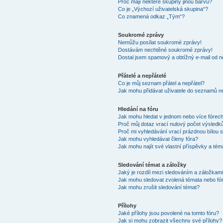
Proč mají některé skupiny jinou barvu?
Co je „Výchozí uživatelská skupina“?
Co znamená odkaz „Tým“?
Soukromé zprávy
Nemůžu posílat soukromé zprávy!
Dostávám nechtěné soukromé zprávy!
Dostal jsem spamový a obtížný e-mail od n
Přátelé a nepřátelé
Co je můj seznam přátel a nepřátel?
Jak mohu přidávat uživatele do seznamů ne
Hledání na fóru
Jak mohu hledat v jednom nebo více fórec
Proč můj dotaz vrací nulový počet výsledk
Proč mi vyhledávání vrací prázdnou bílou s
Jak mohu vyhledávat členy fóra?
Jak mohu najít své vlastní příspěvky a tém
Sledování témat a záložky
Jaký je rozdíl mezi sledováním a záložkam
Jak mohu sledovat zvolená témata nebo fó
Jak mohu zrušit sledování témat?
Přílohy
Jaké přílohy jsou povolené na tomto fóru?
Jak si mohu zobrazit všechny své přílohy?