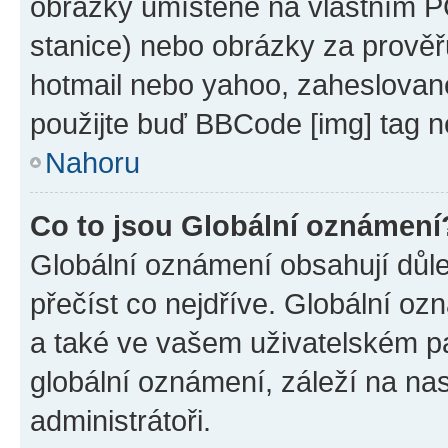
obrázky umístěné na vlastním PC
stanice) nebo obrázky za prověř
hotmail nebo yahoo, zaheslovan
použijte buď BBCode [img] tag n
Nahoru
Co to jsou Globální oznámení
Globální oznámení obsahují důlež
přečíst co nejdříve. Globální o
a také ve vašem uživatelském pan
globální oznámení, záleží na na
administrátoři.