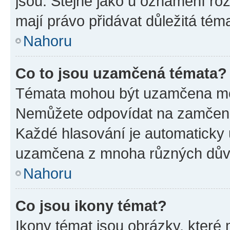
jsou. Stejně jako u oznámení rozh
mají právo přidávat důležitá tém
Nahoru
Co to jsou uzamčená témata?
Témata mohou být uzamčena mo
Nemůžete odpovídat na zamčená 
Každé hlasování je automatick
uzamčena z mnoha různých dův
Nahoru
Co jsou ikony témat?
Ikony témat jsou obrázky, které