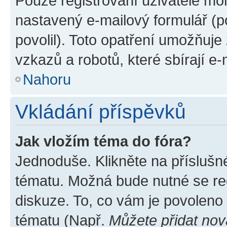
Pouze registrovaní uživatelé moh
nastavený e-mailový formulář (p
povolil). Toto opatření umožňuj
vzkazů a robotů, které sbírají e
Nahoru
Vkládání příspěvků
Jak vložím téma do fóra?
Jednoduše. Klikněte na příslušn
tématu. Možná bude nutné se reg
diskuze. To, co vám je povoleno
tématu (Např.
Můžete přidat nov