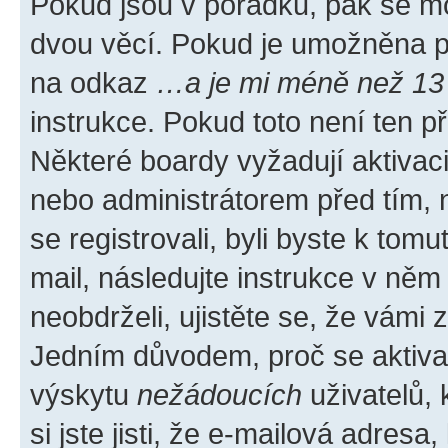
Pokud jsou v pořádku, pak se mo
dvou věcí. Pokud je umožněna pod
na odkaz
…a je mi méně než 13 
instrukce. Pokud toto není ten p
Některé boardy vyžadují aktivac
nebo administrátorem před tím, n
se registrovali, byli byste k tom
mail, následujte instrukce v něm
neobdrželi, ujistěte se, že vámi
Jedním důvodem, proč se aktiva
výskytu
nežádoucích
uživatelů, 
si jste jisti, že e-mailová adresa,