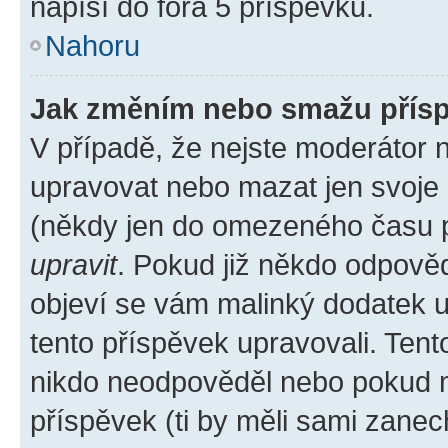
napíší do fóra 5 příspěvků.
Nahoru
Jak změním nebo smažu přís
V případě, že nejste moderátor 
upravovat nebo mazat jen svoje 
(někdy jen do omezeného času po
upravit
. Pokud již někdo odpověd
objeví se vám malinký dodatek u 
tento příspěvek upravovali. Ten
nikdo neodpověděl nebo pokud mo
příspěvek (ti by měli sami zanec