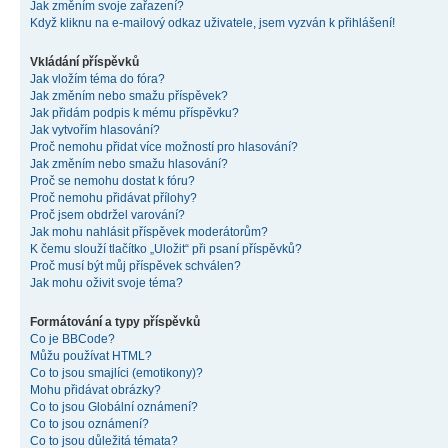
Jak změním svoje zařazení?
Když kliknu na e-mailový odkaz uživatele, jsem vyzván k přihlášení!
Vkládání příspěvků
Jak vložím téma do fóra?
Jak změním nebo smažu příspěvek?
Jak přidám podpis k mému příspěvku?
Jak vytvořím hlasování?
Proč nemohu přidat více možností pro hlasování?
Jak změním nebo smažu hlasování?
Proč se nemohu dostat k fóru?
Proč nemohu přidávat přílohy?
Proč jsem obdržel varování?
Jak mohu nahlásit příspěvek moderátorům?
K čemu slouží tlačítko „Uložit“ při psaní příspěvků?
Proč musí být můj příspěvek schválen?
Jak mohu oživit svoje téma?
Formátování a typy příspěvků
Co je BBCode?
Můžu používat HTML?
Co to jsou smajlíci (emotikony)?
Mohu přidávat obrázky?
Co to jsou Globální oznámení?
Co to jsou oznámení?
Co to jsou důležitá témata?