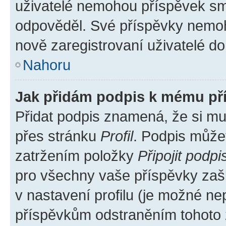
uživatelé nemohou příspěvek sma
odpověděl. Své příspěvky nemoh
nově zaregistrovaní uživatelé do 
Nahoru
Jak přidám podpis k mému př
Přidat podpis znamená, že si mus
přes stránku
Profil
. Podpis může
zatržením položky
Připojit podpi
pro všechny vaše příspěvky zašk
v nastavení profilu (je možné n
příspěvkům odstraněním tohoto z