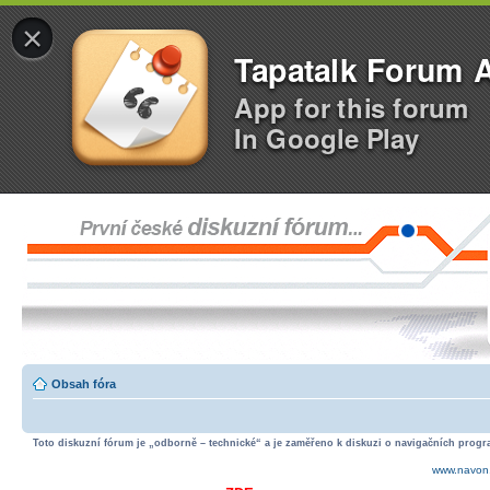
×
Tapatalk Forum 
App for this forum
In Google Play
Obsah fóra
Toto diskuzní fórum je „odborně – technické“ a je zaměřeno k diskuzi o navigačních progra
www.navon.