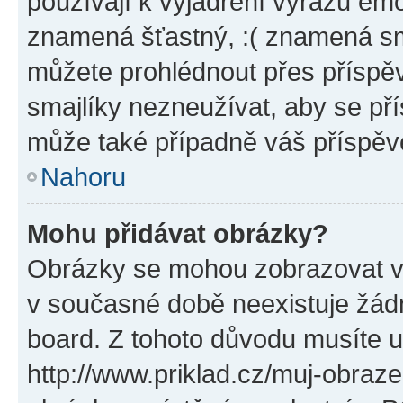
používají k vyjádření výrazu emo
znamená šťastný, :( znamená sm
můžete prohlédnout přes příspěv
smajlíky nezneužívat, aby se př
může také případně váš příspěv
Nahoru
Mohu přidávat obrázky?
Obrázky se mohou zobrazovat ve
v současné době neexistuje žád
board. Z tohoto důvodu musíte u
http://www.priklad.cz/muj-obraz