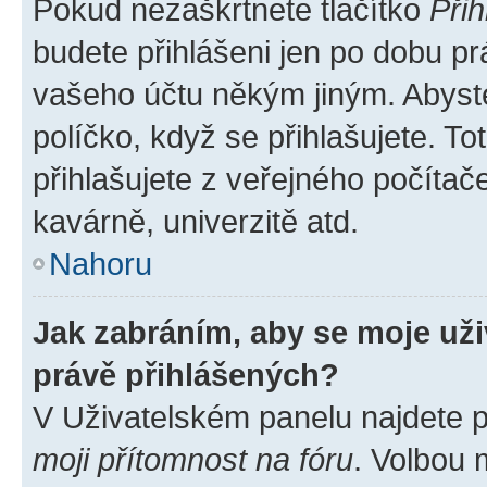
Pokud nezaškrtnete tlačítko
Přih
budete přihlášeni jen po dobu pr
vašeho účtu někým jiným. Abyste 
políčko, když se přihlašujete. 
přihlašujete z veřejného počítač
kavárně, univerzitě atd.
Nahoru
Jak zabráním, aby se moje už
právě přihlášených?
V Uživatelském panelu najdete 
moji přítomnost na fóru
. Volbou