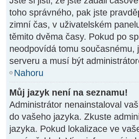
Jste si jisti, že jste zadali časo
toho správného, pak jste pravdě
zimní čas, v uživatelském pane
těmito dvěma časy. Pokud po s
neodpovídá tomu současnému, j
serveru a musí být administráto
Nahoru
Můj jazyk není na seznamu!
Administrátor nenainstaloval vaši
do vašeho jazyka. Zkuste admini
jazyka. Pokud lokalizace ve vaš