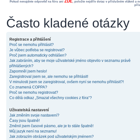
ZDE
Pokud nenajdete odpověď na fóru ani
, položte nejdřív dotaz v příslušném vlákně a 
pří
Často kladené otázky
Registrace a přihlášení
Proč se nemohu přihlásit?
Je vůbec potřeba se registrovat?
Proč jsem automaticky odhlášen?
Jak zabráním, aby se moje uživatelské jméno objevilo v seznamu právě
přihlášených?
Zapomněl jsem heslo!
Zaregistroval jsem se, ale nemohu se přihlásit!
V minulosti jsem se zaregistroval, ovšem nyní se nemohu přihlásit?!
Co znamená COPPA?
Proč se nemohu registrovat?
Co dělá odkaz „Smazat všechny cookies z fóra“?
Uživatelská nastavení
Jak změním svoje nastavení?
Časy jsou špatně!
Změnil jsem časové pásmo, ale je to stále špatně!
Můj jazyk není na seznamu!
Jak zobrazím obrázek pod uživatelským jménem?