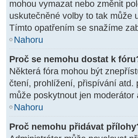
mohou vymazat nebo změnit polož
uskutečněné volby to tak může uč
Tímto opatřením se snažíme zabr
Nahoru
Proč se nemohu dostat k fóru
Některá fóra mohou být znepříst
čtení, prohlížení, přispívání atd.
může poskytnout jen moderátor a 
Nahoru
Proč nemohu přidávat přílohy