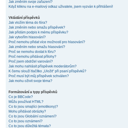
Jak změním svoje zařazení?
Když kliknu na e-mailový odkaz uživatele, jsem vyzván k přihlášení!
Vkládání příspěvků
Jak vložím téma do fóra?
Jak změním nebo smažu příspěvek?
Jak přidám podpis k mému příspěvku?
Jak vytvořím hlasování?
Proč nemohu přidat více možností pro hlasování?
Jak změním nebo smažu hlasování?
Proč se nemohu dostat k fóru?
Proč nemohu přidávat přílohy?
Proč jsem obdržel varování?
Jak mohu nahlásit příspěvek moderátorům?
K čemu slouží tlačítko „Uložit“ při psaní příspěvků?
Proč musí být můj příspěvek schválen?
Jak mohu oživit svoje téma?
Formátování a typy příspěvků
Co je BBCode?
Můžu používat HTML?
Co to jsou smajlíci (emotikony)?
Mohu přidávat obrázky?
Co to jsou Globální oznámení?
Co to jsou oznámení?
Co to jsou důležitá témata?