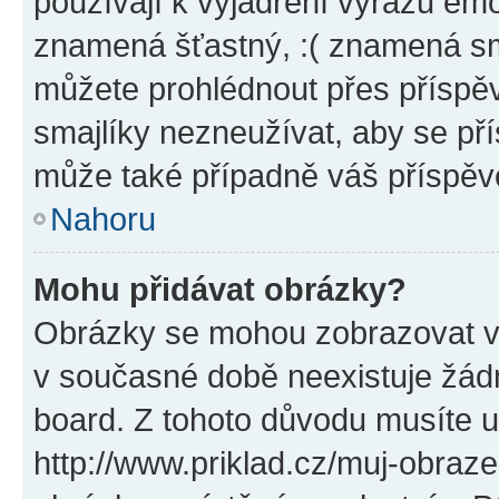
používají k vyjádření výrazu emo
znamená šťastný, :( znamená sm
můžete prohlédnout přes příspěv
smajlíky nezneužívat, aby se př
může také případně váš příspěv
Nahoru
Mohu přidávat obrázky?
Obrázky se mohou zobrazovat ve
v současné době neexistuje žád
board. Z tohoto důvodu musíte u
http://www.priklad.cz/muj-obraz