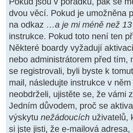
Pokud jsou v pořádku, pak se mo
dvou věcí. Pokud je umožněna pod
na odkaz
…a je mi méně než 13 
instrukce. Pokud toto není ten p
Některé boardy vyžadují aktivac
nebo administrátorem před tím, n
se registrovali, byli byste k tom
mail, následujte instrukce v něm
neobdrželi, ujistěte se, že vámi
Jedním důvodem, proč se aktiva
výskytu
nežádoucích
uživatelů, 
si jste jisti, že e-mailová adresa,