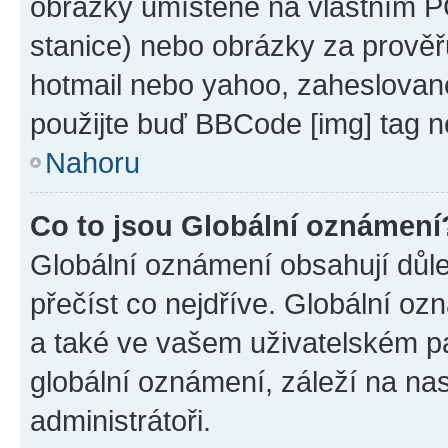
obrázky umístěné na vlastním PC
stanice) nebo obrázky za prověř
hotmail nebo yahoo, zaheslovan
použijte buď BBCode [img] tag n
Nahoru
Co to jsou Globální oznámení
Globální oznámení obsahují důlež
přečíst co nejdříve. Globální o
a také ve vašem uživatelském pan
globální oznámení, záleží na na
administrátoři.