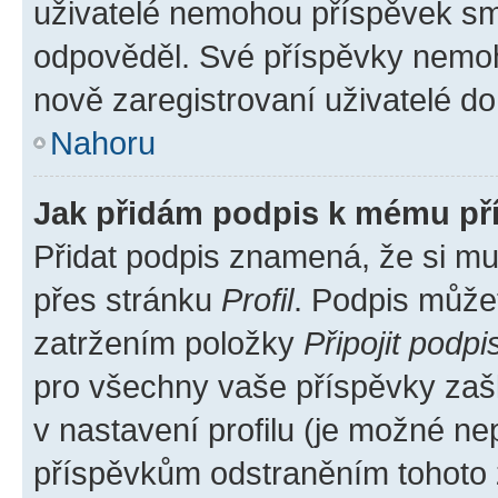
uživatelé nemohou příspěvek sma
odpověděl. Své příspěvky nemoh
nově zaregistrovaní uživatelé do 
Nahoru
Jak přidám podpis k mému př
Přidat podpis znamená, že si mus
přes stránku
Profil
. Podpis může
zatržením položky
Připojit podpi
pro všechny vaše příspěvky zašk
v nastavení profilu (je možné n
příspěvkům odstraněním tohoto z