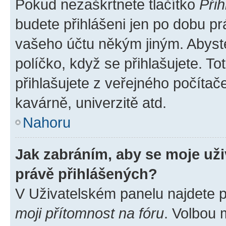
Pokud nezaškrtnete tlačítko
Přih
budete přihlášeni jen po dobu pr
vašeho účtu někým jiným. Abyste 
políčko, když se přihlašujete. 
přihlašujete z veřejného počítač
kavárně, univerzitě atd.
Nahoru
Jak zabráním, aby se moje už
právě přihlášených?
V Uživatelském panelu najdete 
moji přítomnost na fóru
. Volbou