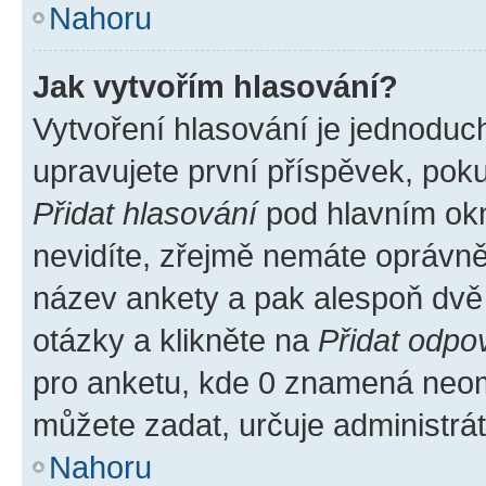
Nahoru
Jak vytvořím hlasování?
Vytvoření hlasování je jednoduc
upravujete první příspěvek, poku
Přidat hlasování
pod hlavním okn
nevidíte, zřejmě nemáte oprávněn
název ankety a pak alespoň dvě
otázky a klikněte na
Přidat odpo
pro anketu, kde 0 znamená neom
můžete zadat, určuje administrá
Nahoru