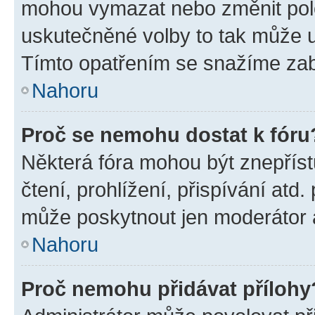
mohou vymazat nebo změnit polož
uskutečněné volby to tak může uč
Tímto opatřením se snažíme zabr
Nahoru
Proč se nemohu dostat k fóru
Některá fóra mohou být znepříst
čtení, prohlížení, přispívání atd.
může poskytnout jen moderátor a 
Nahoru
Proč nemohu přidávat přílohy