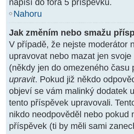
napíší do fóra 5 příspěvků.
Nahoru
Jak změním nebo smažu přís
V případě, že nejste moderátor 
upravovat nebo mazat jen svoje 
(někdy jen do omezeného času po
upravit
. Pokud již někdo odpověd
objeví se vám malinký dodatek u 
tento příspěvek upravovali. Ten
nikdo neodpověděl nebo pokud mo
příspěvek (ti by měli sami zanec