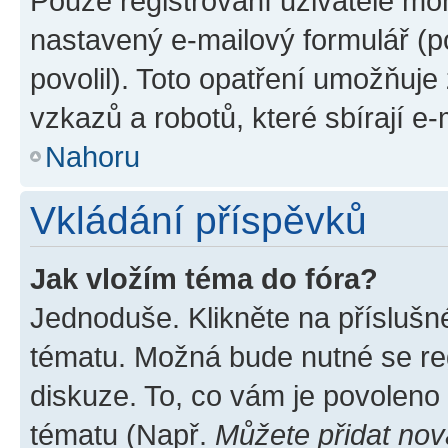
Pouze registrovaní uživatelé moh
nastavený e-mailový formulář (p
povolil). Toto opatření umožňuj
vzkazů a robotů, které sbírají e
Nahoru
Vkládání příspěvků
Jak vložím téma do fóra?
Jednoduše. Klikněte na příslušn
tématu. Možná bude nutné se reg
diskuze. To, co vám je povoleno
tématu (Např.
Můžete přidat nov