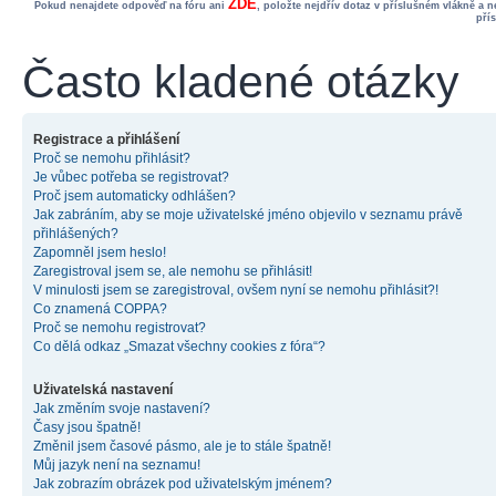
ZDE
Pokud nenajdete odpověď na fóru ani
, položte nejdřív dotaz v příslušném vlákně a 
pří
Často kladené otázky
Registrace a přihlášení
Proč se nemohu přihlásit?
Je vůbec potřeba se registrovat?
Proč jsem automaticky odhlášen?
Jak zabráním, aby se moje uživatelské jméno objevilo v seznamu právě
přihlášených?
Zapomněl jsem heslo!
Zaregistroval jsem se, ale nemohu se přihlásit!
V minulosti jsem se zaregistroval, ovšem nyní se nemohu přihlásit?!
Co znamená COPPA?
Proč se nemohu registrovat?
Co dělá odkaz „Smazat všechny cookies z fóra“?
Uživatelská nastavení
Jak změním svoje nastavení?
Časy jsou špatně!
Změnil jsem časové pásmo, ale je to stále špatně!
Můj jazyk není na seznamu!
Jak zobrazím obrázek pod uživatelským jménem?