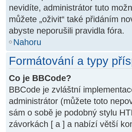
nevidíte, administrátor tuto mo
můžete „oživit“ také přidáním no
abyste neporušili pravidla fóra.
Nahoru
Formátování a typy pří
Co je BBCode?
BBCode je zvláštní implementac
administrátor (můžete toto nepov
sám o sobě je podobný stylu HT
závorkách [ a ] a nabízí větší ko