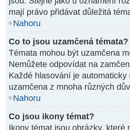
jsou. Stejně jako u oznámení rozh
mají právo přidávat důležitá tém
Nahoru
Co to jsou uzamčená témata?
Témata mohou být uzamčena mo
Nemůžete odpovídat na zamčená 
Každé hlasování je automatick
uzamčena z mnoha různých dův
Nahoru
Co jsou ikony témat?
Ikony témat jsou obrázky, které