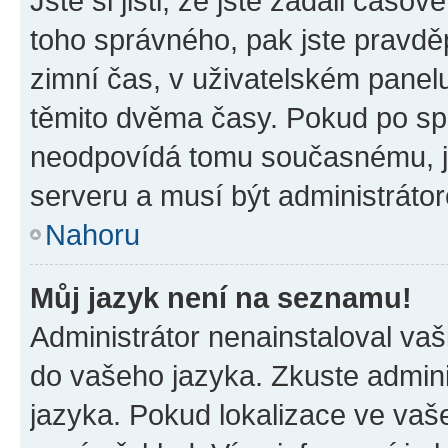
Jste si jisti, že jste zadali časo
toho správného, pak jste pravdě
zimní čas, v uživatelském pane
těmito dvěma časy. Pokud po s
neodpovídá tomu současnému, j
serveru a musí být administráto
Nahoru
Můj jazyk není na seznamu!
Administrátor nenainstaloval vaši
do vašeho jazyka. Zkuste admini
jazyka. Pokud lokalizace ve vaš